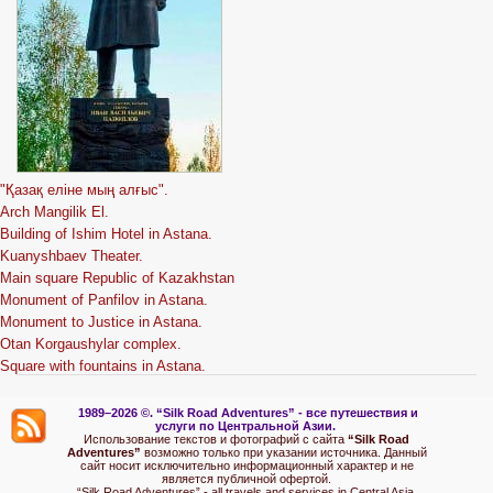
"Қазақ еліне мың алғыс".
Arch Mangilik El.
Building of Ishim Hotel in Astana.
Kuanyshbaev Theater.
Main square Republic of Kazakhstan
Monument of Panfilov in Astana.
Monument to Justice in Astana.
Otan Korgaushylar complex.
Square with fountains in Astana.
1989–2026 ©.
“Silk Road Adventures” - вс
е путешествия и
услуги по Центральной Азии.
Использование текстов и фотографий с сайта
“Silk Road
Adventures”
возможно только при указании источника. Данный
сайт носит исключительно информационный характер и не
является публичной офертой.
“Silk Road Adventures” - all travels and services in Central Asia.