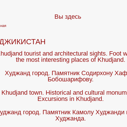
Вы здесь
вная
ДЖИКИСТАН
hudjand tourist and architectural sights. Foot w
the most interesting places of Khudjand.
Худжанд город. Памятник Содирхону Хаф
Бобошарифову.
Khudjand town. Historical and cultural monum
Excursions in Khudjand.
уджанд город. Памятник Камолу Худжанди 
Худжанда.