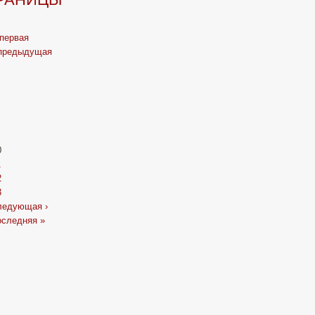
 первая
 предыдущая
…
0
1
2
3
ледующая ›
оследняя »