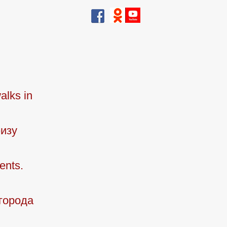
alks in
изу
ents.
города