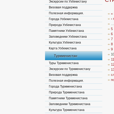
Экскурсии по Узбекистану
Визовая поддержка
Полезная информация.
«
‹
Города Узбекистана
Природа Узбекистана
5
Памятники Узбекистана
6
Заповедники Узбекистана
7
Культура Узбекистана
8
Карта Узбекистана
9
1
Туркменистан
1
Туры Туркменистана
1
Экскурсии по Туркменистану
1
с
Визовая поддержка
п
Полезная информация.
Города Туркменистана
Природа Туркменистана
Памятники Туркменистана
Заповедники Туркменистана
Культура Туркменистана