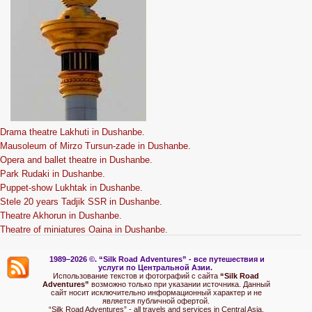
Drama theatre Lakhuti in Dushanbe.
Mausoleum of Mirzo Tursun-zade in Dushanbe.
Opera and ballet theatre in Dushanbe.
Park Rudaki in Dushanbe.
Puppet-show Lukhtak in Dushanbe.
Stele 20 years Tadjik SSR in Dushanbe.
Theatre Akhorun in Dushanbe.
Theatre of miniatures Oaina in Dushanbe.
1989–2026 ©.
“Silk Road Adventures” - вс
е путешествия и
услуги по Центральной Азии.
Использование текстов и фотографий с сайта
“Silk Road
Adventures”
возможно только при указании источника. Данный
сайт носит исключительно информационный характер и не
является публичной офертой.
“Silk Road Adventures” - all travels and services in Central Asia.