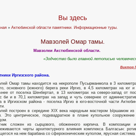
Вы здесь
вная
»
Актюбинской области памятники. Информационные туры.
Мавзолей Омар тамы.
Мавзолеи Акстюбинской области.
«Зодчество было главной летописью человече
Виктор 
ники Иргизского района.
лей Омар тамы находится на некрополе Пусырманмола в 3 километр
го, основного (южного) берега реки Иргиз, в 4,5 километрах на юг и
чнее от поселка Шенбертал, в 13 километрах на северо-запад от по
 би и в 70,1 километрах на запад и чуть севернее от администрати
а в Иргизском района - поселка Иргиз в юго-восточной части Актюби
ти.
лей по­строен в середине XIX века народ­ным мастером Ыршамом из
. Это центрическое, подквадрат­ное в плане купольное сооруже­ни
дом.
тник сложен из сырцового, обоженного кирпича. В компози­ции 
еживаются черты архитектурного влияния комплек­са Балгасын: роти
­щегося на нем барабана со сферо­коническим куполом, ярусная сис­тема 