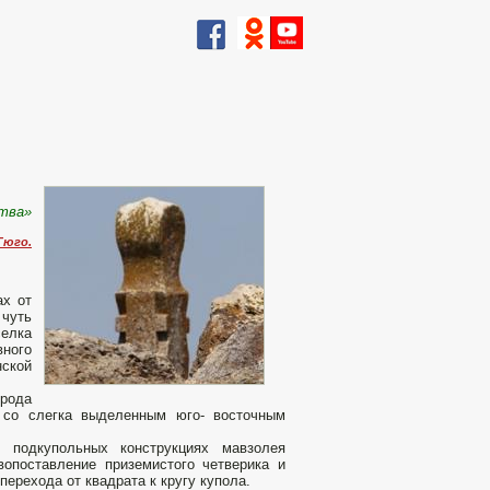
ства»
Гюго.
ах от
 чуть
селка
вного
нской
 рода
е со слегка выделенным юго- восточным
и подкупольных конструкциях мавзолея
вопоставление приземистого четверика и
перехода от квадрата к кругу купола.