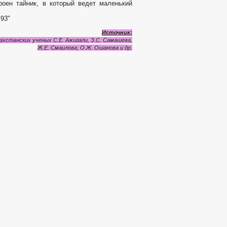
оен тайник, в ко­торый ведет маленький
,93"
Источник:
ахстанских ученых С.Е. Ажигали, З.С. Самашева,
Ж.Е. Смаилова, О.Ж. Ошанова и др.