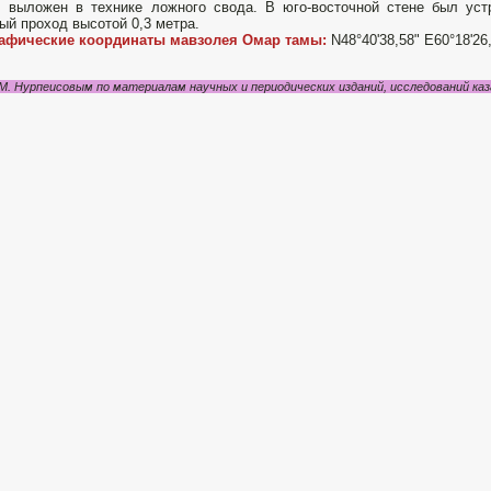
 выложен в технике ложного свода. В юго-восточной стене был устр
ый проход высотой 0,3 метра.
рафические координаты мавзолея Омар тамы:
N48°40'38,58" E60°18'26
М. Нурпеисовым по материалам научных и периодических изданий, исследований каз