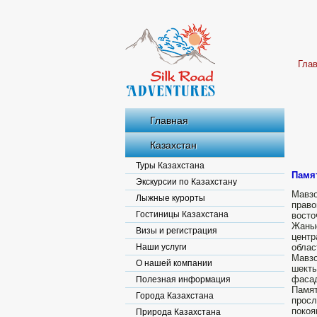
Гла
Главная
Казахстан
Туры Казахстана
Памят
Экскурсии по Казахстану
Мавзо
Лыжные курорты
право
Гостиницы Казахстана
восто
Жаныс
Визы и регистрация
центр
Наши услуги
облас
Мавзо
О нашей компании
шекты
фаса
Полезная информация
Памя
Города Казахстана
просл
покоя
Природа Казахстана