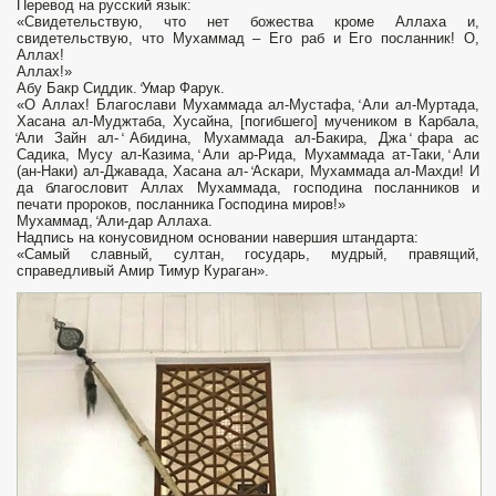
Перевод на русский язык:
«Свидетельствую, что нет божества кроме Аллаха и,
свидетельствую, что Мухаммад – Его раб и Его посланник! О,
Аллах!
Аллах!»
Абу Бакр Сиддик. ̒Умар Фарук.
«О Аллах! Благослави Мухаммада ал-Мустафа, ̒Али ал-Муртада,
Хасана ал-Муджтаба, Хусайна, [погибшего] мучеником в Карбала,
̒Али Зайн ал- ̒Абидина, Мухаммада ал-Бакира, Джа ̒фара ас
Садика, Мусу ал-Казима, ̒Али ар-Рида, Мухаммада ат-Таки, ̒Али
(ан-Наки) ал-Джавада, Хасана ал- ̒Аскари, Мухаммада ал-Махди! И
да благословит Аллах Мухаммада, господина посланников и
печати пророков, посланника Господина миров!»
Мухаммад, ̒Али-дар Аллаха.
Надпись на конусовидном основании навершия штандарта:
«Самый славный, султан, государь, мудрый, правящий,
справедливый Амир Тимур Кураган».