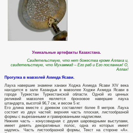
Уникальные артефакты Казахстана.
Свидетельствую, что нет божества кроме Аллаха и,
свидетельствую, что Мухаммад – Его раб и Его посланник! О,
Аллах!
Прогулка в мавзолей Ахмеда Ясави.
Лауха навершие знамени ханаки Ходжа Ахмеда Ясави ХIV века
находится в зале Казандык в мавзолее Ходжи Ахмеда Ясави в
городе Туркестан Туркестанской области. Одной из ценных
реликвий мавзолея является бронзовое навершие лауха
штандарта, высотой 96,7 см, и весом 5 кг.
Его длина вместе с древком составляет более 8 метров. Лауха
состоит из двух частей: верхняя часть плоская, листообразной
формы с вырезанными и гравированными надписями.
Нижняя часть - конусовидная с двумя шаровидными выступами,
имеет девять декоративных полос, одна из которых имеет
надпись. Часть листообразной формы, Текст на стороне «А».