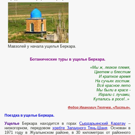
Мавзолей у начала ущелья Беркара.
Ботанические туры в ущелье Беркара.
«Мы ж, легкое племя,
Цветем и блестим
И краткое время
На сучьях гостим.
Всё красное лето
Мы были в красе -
Играли с лучами,
Купались в росе!..»
Федор Иванович Тютчев. «Листья».
Поездка в ущелье Беркара.
Ущелье
Беркара находится в горах
Сырдарьинский Каратау
–
низкогорном, передовом
хребте Западного Тянь-Шаня
. Основан в
1971 году в Жуалынском районе, в 30 километрах от районного