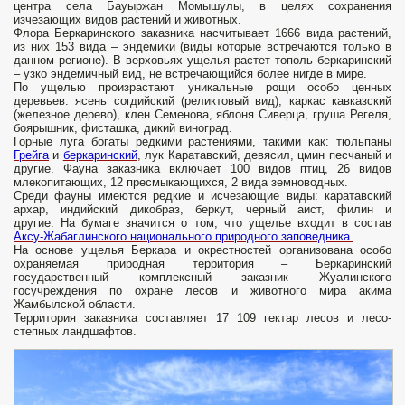
центра села Бауыржан Момышулы, в целях сохранения
изчезающих видов растений и животных.
Флора Беркаринского заказника насчитывает 1666 вида растений,
из них 153 вида – эндемики (виды которые встречаются только в
данном регионе). В верховьях ущелья растет тополь беркаринский
– узко эндемичный вид, не встречающийся более нигде в мире.
По ущелью произрастают уникальные рощи особо ценных
деревьев: ясень согдийский (реликтовый вид), каркас кавказский
(железное дерево), клен Семенова, яблоня Сиверца, груша Регеля,
боярышник, фисташка, дикий виноград.
Горные луга богаты редкими растениями, такими как: тюльпаны
Грейга
и
беркаринский
, лук Каратавский, девясил, цмин песчаный и
другие. Фауна заказника включает 100 видов птиц, 26 видов
млекопитающих, 12 пресмыкающихся, 2 вида земноводных.
Среди фауны имеются редкие и исчезающие виды: каратавский
архар, индийский дикобраз, беркут, черный аист, филин и
другие. На бумаге значится о том, что ущелье входит в состав
Аксу-Жабаглинского национального природного заповедника.
На основе ущелья Беркара и окрестностей организована особо
охраняемая природная территория – Беркаринский
государственный комплексный заказник Жуалинского
госучреждения по охране лесов и животного мира акима
Жамбылской области.
Территория заказника составляет 17 109 гектар лесов и лесо-
степных ландшафтов.