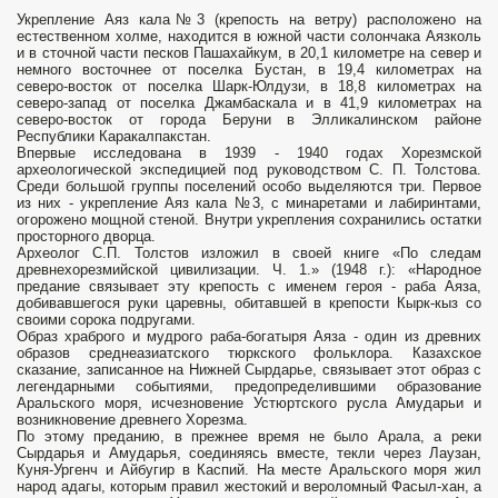
Укрепление Аяз кала№3 (крепость на ветру) расположено на
естественном холме, находится в южной части солончака Аязколь
и в сточной части песков Пашахайкум, в 20,1 километре на север и
немного восточнее от поселка Бустан, в 19,4 километрах на
северо-восток от поселка Шарк-Юлдузи, в 18,8 километрах на
северо-запад от поселка Джамбаскала и в 41,9 километрах на
северо-восток от города Беруни в Элликалинском районе
Республики Каракалпакстан.
Впервые исследована в 1939 - 1940 годах Хорезмской
археологической экспедицией под руководством С. П. Толстова.
Среди большой группы поселений особо выделяются три. Первое
из них - укрепление Аяз кала №3, с минаретами и лабиринтами,
огорожено мощной стеной. Внутри укрепления сохранились остатки
просторного дворца.
Археолог С.П. Толстов изложил в своей книге «По следам
древнехорезмийской цивилизации. Ч. 1.» (1948 г.): «Народное
предание связывает эту крепость с именем героя - раба Аяза,
добивавшегося руки царевны, обитавшей в крепости Кырк-кыз со
своими сорока подругами.
Образ храброго и мудрого раба-богатыря Аяза - один из древних
образов среднеазиатского тюркского фольклора. Казахское
сказание, записанное на Нижней Сырдарье, связывает этот образ с
легендарными событиями, предопределившими образование
Аральского моря, исчезновение Устюртского русла Амударьи и
возникновение древнего Хорезма.
По этому преданию, в прежнее время не было Арала, а реки
Сырдарья и Амударья, соединяясь вместе, текли через Лаузан,
Куня-Ургенч и Айбугир в Каспий. На месте Аральского моря жил
народ адагы, которым правил жестокий и вероломный Фасыл-хан, а