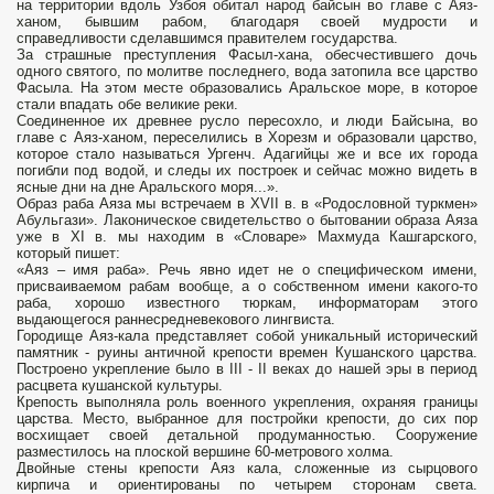
на территории вдоль Узбоя обитал народ байсын во главе с Аяз-
ханом, бывшим рабом, благодаря своей мудрости и
справедливости сделавшимся правителем государства.
За страшные преступления Фасыл-хана, обесчестившего дочь
одного святого, по молитве последнего, вода затопила все царство
Фасыла. На этом месте образовались Аральское море, в которое
стали впадать обе великие реки.
Соединенное их древнее русло пересохло, и люди Байсына, во
главе с Аяз-ханом, переселились в Хорезм и образовали царство,
которое стало называться Ургенч. Адагийцы же и все их города
погибли под водой, и следы их построек и сейчас можно видеть в
ясные дни на дне Аральского моря...».
Образ раба Аяза мы встречаем в XVII в. в «Родословной туркмен»
Абульгази». Лаконическое свидетельство о бытовании образа Аяза
уже в XI в. мы находим в «Словаре» Махмуда Кашгарского,
который пишет:
«Аяз – имя раба». Речь явно идет не о специфическом имени,
присваиваемом рабам вообще, а о собственном имени какого-то
раба, хорошо известного тюркам, информаторам этого
выдающегося раннесредневекового лингвиста.
Городище Аяз-кала представляет собой уникальный исторический
памятник - руины античной крепости времен Кушанского царства.
Построено укрепление было в III - II веках до нашей эры в период
расцвета кушанской культуры.
Крепость выполняла роль военного укрепления, охраняя границы
царства. Место, выбранное для постройки крепости, до сих пор
восхищает своей детальной продуманностью. Сооружение
разместилось на плоской вершине 60-метрового холма.
Двойные стены крепости Аяз кала, сложенные из сырцового
кирпича и ориентированы по четырем сторонам света.