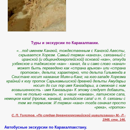
Туры и экскурсии по Каракалпакии.
«...под именем Кангюй, тождественным с Кангхой Авесты,
скрывается Хорезм. Са­мый термин «кангха», связанный с
иранской (и общеиндо­европейской) основой «кан», откуда
узбекское и таджикское «кан» - канал, да и само слово «канал»
может быть пере­ведено как «страна арыков» или «страна
протоков», дельта; характерно, что дельта Гильменда в
Сеистане носит назва­ние Миян-и-Канг; на юго-западе Хорезма
крайний к югу проток Сарыкамышской древней дельты Амударьи
носит до сих пор имя Кангадарьи, а смежная с ним
возвышенность - имя Кангагыра» К этому следует добавить,
что не только «канал», но и наше «канава», латинское сапа,
немецкое капа! (пролив, канава), английское сапа! и т. д. связаны с
тем же термином. И термин «канг» тогда означал просто
«река», «проток»
С. П. Толстов. «По следам древнехорезмийской цивилизации» М.- Л -
1948. стр. 146.
Автобусные экскурсии по Каракалпакстану.