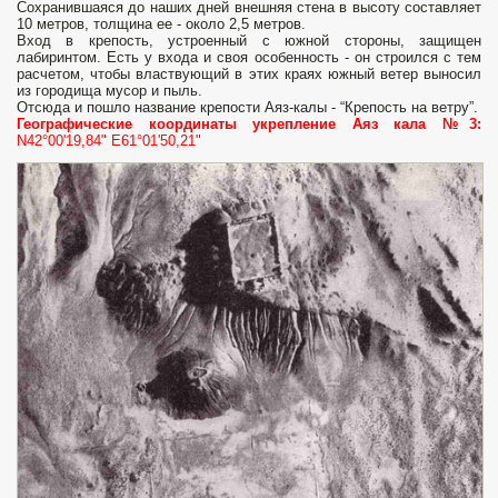
Сохранившаяся до наших дней внешняя стена в высоту составляет
10 метров, толщина ее - около 2,5 метров.
Вход в крепость, устроенный с южной стороны, защищен
лабиринтом. Есть у входа и своя особенность - он строился с тем
расчетом, чтобы властвующий в этих краях южный ветер выносил
из городища мусор и пыль.
Отсюда и пошло название крепости Аяз-калы - “Крепость на ветру”.
Географические координаты укрепление Аяз кала №3:
N42°00'19,84" E61°01'50,21"