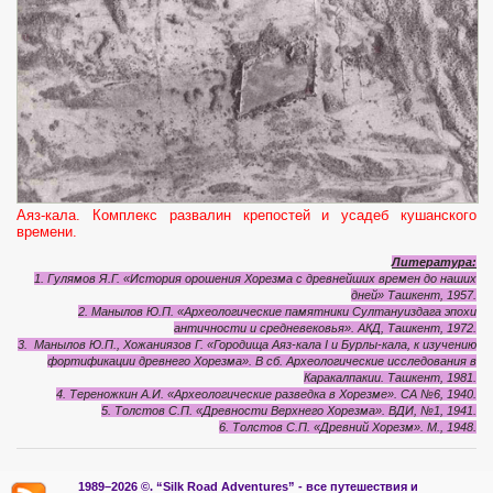
Аяз-кала. Комплекс развалин крепостей и усадеб кушанского
времени.
Литература:
1. Гулямов Я.Г. «История орошения Хорезма с древнейших времен до наших
дней» Ташкент, 1957.
2. Манылов Ю.П. «Археологические памятники Султануиздага эпохи
античности и средневековья». АКД, Ташкент, 1972.
3. Манылов Ю.П., Хожаниязов Г. «Городища Аяз-кала I и Бурлы-кала, к изучению
фортификации древнего Хорезма». В сб. Археологические исследования в
Каракалпакии. Ташкент, 1981.
4. Тереножкин А.И. «Археологические разведка в Хорезме». СА №6, 1940.
5. Толстов С.П. «Древности Верхнего Хорезма». ВДИ, №1, 1941.
6. Толстов С.П. «Древний Хорезм». М., 1948.
1989–2026 ©.
“Silk Road Adventures” - вс
е путешествия и