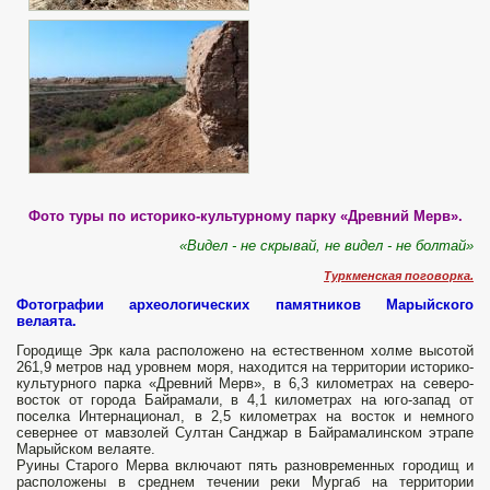
Фото туры по историко-культурному парку «Древний Мерв».
«Видел - не скрывай, не видел - не болтай»
Туркменская поговорка.
Фотографии археологических памятников Марыйского
велаята.
Городище Эрк кала расположено на естественном холме высотой
261,9 метров над уровнем моря, находится на территории историко-
культурного парка «Древний Мерв», в 6,3 километрах на северо-
восток от города Байрамали, в 4,1 километрах на юго-запад от
поселка Интернационал, в 2,5 километрах на восток и немного
севернее от мавзолей Султан Санджар в Байрамалинском этрапе
Марыйском велаяте.
Руины Старого Meрва включают пять разновременных городищ и
расположены в среднем течении реки Мургаб на территории