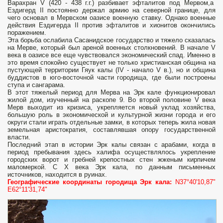
Варахран V (420 - 438 г.г.) разбивает эфталитов под Мервом,а
Ездигерд II постоянно держал армию на северной границе, для
чего основал в Мервском оазисе военную ставку. Однако военные
действия Ездигерда II против эфталитов и хионитов окончились
поражением.
Эта борьба ослабила Сасанидское государство и тяжело сказалась
на Мерве, который был ареной военных столкновений. В начале V
века в оазисе все еще чувствовался экономический спад. Именно в
это время спокойно существует не только христианская община на
пустующей территории Гяук калы (IV - начало V в.), но и община
буддистов в юго-восточной части городища, где были построены
ступа и сангарама.
В этот тяжелый период для Мерва на Эрк кале функционировал
жилой дом, изученный на раскопе 9. Во второй половине V века
Мерв выходит из кризиса, укрепляется новый уклад хозяйства,
большую роль в экономической и культурной жизни города и его
округи стали играть отдельные замки, в которых теперь жила новая
земельная аристократия, составлявшая опору государственной
власти.
Последний этап в истории Эрк калы связан с арабами, когда в
период пребывания здесь халифа осуществлялось укрепление
городских ворот и гребней крепостных стен жженым кирпичем
маломеркой. С X века Эрк кала, по данным письменных
источников, находится в руинах.
Географические координаты городища Эрк кала:
N37°40'10,87"
E62°11'31,74"