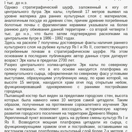
I тыс. до н.э.
Однако стратиграфический шурф, заложенный к югу от
центрального бугра Эрк калы, глубиной 17 метров выявил на
уровне материка два ранних культурных слоя с материалом,
аналогичным посуде из древних стен, причем древние погребенные
болотные почвы с фрагментами керамики указывали на более
раннюю дату обживания данной территории - со второй четверти I
тыс. до н.э., что было затем подтверждено раскопками на
центральном бугре в 1986 - 1992 годах.
Здесь на раскопе 7 получены достоверные факты наличия раннего
культурного слоя на рубеже культур Яз I и Яз II, соответствующего
погребенным почвам в стратиграфическом шурфе. На этом
основании в последних публикациях автор данных строк датирует
возраст Эрк калы в пределах 2700 лет.
Разрез центрального холма-цитадели Эрк калы по северному
склону показал, что в его основе находится платформа из
прямоугольного сырца, оформленная по северному фасу угловыми
выступами, образующими углубленную нишу, по краю которой, на
высоте 15 метров, находился храм огня под открытым небом,
функционировавший одновременно с ранними постройками
городища.
Пылающий костер был виден за пределами городских стен, высота
которых была намного ниже 10 метров самой цитадели. Таким
образом, полученные на протяжении сорокалетнего изучения Эрк
калы материалы позволяют воссоздать историческую картину
развития городского поселения на территории Древнего Мерва.
Укрепленный пункт возникает здесь на рубеже смены культур Яз I и
Яз II. Возводится мощная платформа цитадели из сырца, с
функционирующими храмом огня и постройками, оставившими на
восточном склоне платформы культурный слой более 2-х метров, с