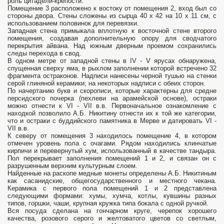
роль цитадели-крепости.
Помещение 3 расположено к востоку от помещения 2, вход был со
стороны двора. Стены сложены из сырца 40 х 42 на 10 х 11 см, с
использованием половинок для перевязки.
Западная стена примыкала вплотную к восточной стене второго
помещения, создавая дополнительную опору для сводчатого
перекрытия айвана. Над южным дверным проемом сохранились
следы перехода в свод.
В одном метре от западной стены в IV - V ярусах обнаружена,
спущенная сверху яма, в рыхлом заполнении которой встречено 32
фрагмента остраконов. Надписи нанесены черной тушью на стенки
серой глиняной керамики; на некоторых надписи с обеих сторон.
По начертанию букв и скорописи, которые характерны для средне
персидского почерка (пехлеви на арамейской основе), остраки
можно отнести к VI - VII в.в. Первоначальное ознакомление с
находкой позволило А.Б. Никитину отнести их к той же категории,
что и остраки с буддийского памятника в Мерве и датировать VI -
VII в.в.
К северу от помещения 3 находилось помещение 4, в котором
отмечен уровень пола с очагами. Рядом находились клинчатые
кирпичи и перевернутый хум, использованный в качестве тандыра.
Пол перекрывает заполнения помещений 1 и 2, и связан он с
разрушенным верхним культурным слоем.
Найденные на раскопе медные монеты определены А.Б. Никитиным
как сасанидские, общегосударственного и местного чекана.
Керамика с первого пола помещений 1 и 2 представлена
следующими формами: хумы, хумча, котлы, кувшины разных
типов, горшки, чаши, крупная кружка типа бокала с одной ручкой.
Вся посуда сделана на гончарном круге, черепок хорошего
качества, розового серого и желтоватого цветов со светлым,