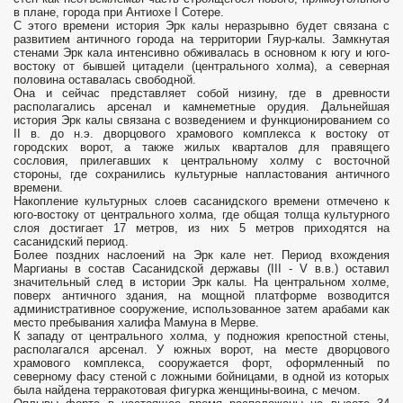
в плане, города при Антиохе I Сотере.
С этого времени история Эрк калы неразрывно будет связана с
развитием античного города на территории Гяур-калы. Замкнутая
стенами Эрк кала интенсивно обживалась в основном к югу и юго-
востоку от бывшей цитадели (центрального холма), а северная
половина оставалась свободной.
Она и сейчас представляет собой низину, где в древности
располагались арсенал и камнеметные орудия. Дальнейшая
история Эрк калы связана с возведением и функционированием со
II в. до н.э. дворцового храмового комплекса к востоку от
городских ворот, а также жилых кварталов для правящего
сословия, прилегавших к центральному холму с восточной
стороны, где сохранились культурные напластования античного
времени.
Накопление культурных слоев сасанидского времени отмечено к
юго-востоку от центрального холма, где общая толща культурного
слоя достигает 17 метров, из них 5 метров приходятся на
сасанидский период.
Более поздних наслоений на Эрк кале нет. Период вхождения
Маргианы в состав Сасанидской державы (III - V в.в.) оставил
значительный след в истории Эрк калы. На центральном холме,
поверх античного здания, на мощной платформе возводится
административное сооружение, использованное затем арабами как
место пребывания халифа Мамуна в Мерве.
К западу от центрального холма, у подножия крепостной стены,
располагался арсенал. У южных ворот, на месте дворцового
храмового комплекса, сооружается форт, оформленный по
северному фасу стеной с ложными бойницами, в одной из которых
была найдена терракотовая фигурка женщины-воина, с мечом.