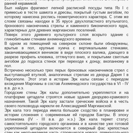
ранней керамикой.
Был найден фрагмент лепной расписной посуды типа Яз I с
примесью в тесте шамота и дресвы, покрытый густым ангобом, по
которому нанесена роспись геометрического характера. С этим же
слоем связаны находки в 35 ярусе двухлопастного втульчатого,
бронзового наконечника стрелы и каменного биконического ядра,
характерных для древних маргианских поселений.
Поверх этого древнего культурного слоя вскрыто здание с
глинобитными стенами ахеменидского времени.
В одном из помещений на северном склоне были обнаружены,
врытые в пол, крупные хумча с вертикальными стенками,
заканчивающимися венчиком в виде плоского валика, дающего в
разрезе профиль клювика, оттянутого вниз, и покрытыми светлым
ангобом до подкоса стенок при переходе к донцу, вкопанному в
пол.
Встречено несколько трех перых бронзовых наконечников стрел с
выступающей втулкой, аналогичных стрелам из дворца Дария I в
Персеполе. Этот этап в истории Эрк калы связан с периодом
вхождения Маргианы в состав Ахеменидского государства в VI - IV
в.в. до н.э.
Городские стены Эрк калы дополнительно укрепляются и на
платформе цитадели строятся новые здания дворцово-храмового
назначения. Такой Эрк калу застали греческие войска и в честь
своего полководца нарекли ее Александрией Маргианской.
Эрк кала того периода имела большое сходство в планировке и
истории сложения с современным ей городом Бактры. В эпоху
эллинизма (IV - III в.в. до н.э.) Эрк кала теряет статус
самостоятельного городского организма и в качестве уже готовой
укрепленной цитадели включается в северный фас крепостных
стен как неотъемлемая часть строящегося нового, прямоугольного