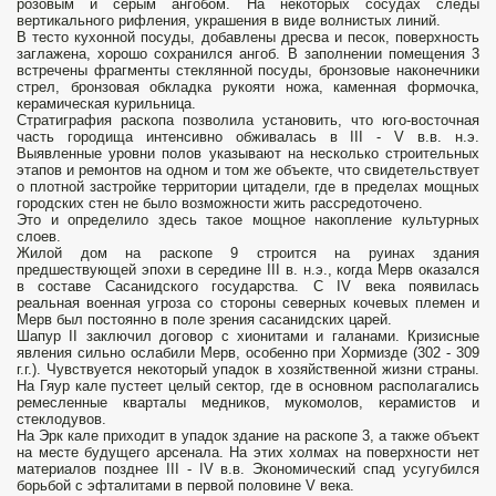
розовым и серым ангобом. На некоторых сосудах следы
вертикального рифления, украшения в виде волнистых линий.
В тесто кухонной посуды, добавлены дресва и песок, поверхность
заглажена, хорошо сохранился ангоб. В заполнении помещения 3
встречены фрагменты стеклянной посуды, бронзовые наконечники
стрел, бронзовая обкладка рукояти ножа, каменная формочка,
керамическая курильница.
Стратиграфия раскопа позволила установить, что юго-восточная
часть городища интенсивно обживалась в III - V в.в. н.э.
Выявленные уровни полов указывают на несколько строительных
этапов и ремонтов на одном и том же объекте, что свидетельствует
о плотной застройке территории цитадели, где в пределах мощных
городских стен не было возможности жить рассредоточено.
Это и определило здесь такое мощное накопление культурных
слоев.
Жилой дом на раскопе 9 строится на руинах здания
предшествующей эпохи в середине III в. н.э., когда Мерв оказался
в составе Сасанидского государства. С IV века появилась
реальная военная угроза со стороны северных кочевых племен и
Мерв был постоянно в поле зрения сасанидских царей.
Шапур II заключил договор с хионитами и галанами. Кризисные
явления сильно ослабили Мерв, особенно при Хормизде (302 - 309
г.г.). Чувствуется некоторый упадок в хозяйственной жизни страны.
На Гяур кале пустеет целый сектор, где в основном располагались
ремесленные кварталы медников, мукомолов, керамистов и
стеклодувов.
На Эрк кале приходит в упадок здание на раскопе 3, а также объект
на месте будущего арсенала. На этих холмах на поверхности нет
материалов позднее III - IV в.в. Экономический спад усугубился
борьбой с эфталитами в первой половине V века.