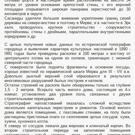
Оплывы форта в настоящее время расположены на высоте 34
метра от уровня основания крепостной стены, с его верхней
площадки открывается широкая панорама окрестностей до 30
километров в округе.
Сасаниды уделяли большое внимание укреплению границ своей
державы на северо-востоке и поэтому в Мерве, и в частности в Эрк
кале, проводилось крупное строительство - сооружаются
протейхизмы, стены с двойными, параллельными внутристенными
коридорами и др.
С целью получения новых данных по исторической топографии
городища и выявления характера культурных наслоений в 1990 -
I991 годах были проведены раскопки в 100 метрах к востоку от
центрального холма на одном из холмов, граничащих с низиной
северной части городища.
С поверхности были подняты фрагменты в основном посуды,
хорошо известной по керамической шкале Мерва для III - VII в.в.
Довольно рыхлый верхний слой образовался в результате
многовековых разрушений былых построек и натеков.
Остатки строений на раскопе были обнаружены только на глубине
1,5 - 2 метров. Вскрыта часть жилого дома, состоящая из 4-х
комнат, установлено два уровня пола, связанных с двумя
строительными периодами.
Стратиграфия напластований оказалась сложной вследствие
нескольких капитальных перестроек и ремонтов. Основой жилого
дома является помещение, с пахсовыми стенами, на полу были
расчищены пристенные очаги со скоплением целых сосудов: хума,
хумчи, кухонного котла.
К северу от сосудов лежали два жернова и клинчатый кирпич. Во
втором строительном периоде на заполнении помещения
устраивается новый уровень пола, который перекрывает