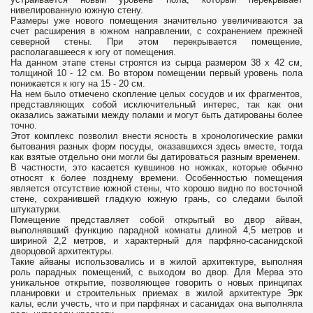
нивелированную южную стену.
Размеры уже нового помещения значительно увеличиваются за
счет расширения в южном направлении, с сохранением прежней
северной стены. При этом перекрывается помещение,
располагавшееся к югу от помещения.
На данном этапе стены строятся из сырца размером 38 х 42 см,
толщиной 10 - 12 см. Во втором помещении первый уровень пола
понижается к югу на 15 - 20 см.
На нем было отмечено скопление целых сосудов и их фрагментов,
представляющих собой исключительный интерес, так как они
оказались зажатыми между полами и могут быть датированы более
точно.
Этот комплекс позволил внести ясность в хронологические рамки
бытования разных форм посуды, оказавшихся здесь вместе, тогда
как взятые отдельно они могли бы датироваться разным временем.
В частности, это касается кувшинов но ножках, которые обычно
относят к более позднему времени. Особенностью помещения
является отсутствие южной стены, что хорошо видно по восточной
стене, сохранившей гладкую южную грань, со следами былой
штукатурки.
Помещение представляет собой открытый во двор айван,
выполнявший функцию парадной комнаты длиной 4,5 метров и
шириной 2,2 метров, и характерный для парфяно-сасанидской
дворцовой архитектуры.
Такие айваны использовались и в жилой архитектуре, выполняя
роль парадных помещений, с выходом во двор. Для Мерва это
уникальное открытие, позволяющее говорить о новых принципах
планировки и строительных приемах в жилой архитектуре Эрк
калы, если учесть, что и при парфянах и сасанидах она выполняла