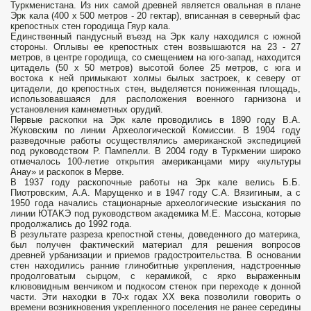
Туркменистана. Из них самой древней является овальная в плане
Эрк кала (400 x 500 метров - 20 гектар), вписанная в северный фас
крепостных стен городища Гяур кала.
Единственный пандусный въезд на Эрк калу находился с южной
стороны. Оплывы ее крепостных стен возвышаются на 23 - 27
метров, в центре городища, со смещением на юго-запад, находится
цитадель (50 x 50 метров) высотой более 25 метров, с юга и
востока к ней примыкают холмы былых застроек, к северу от
цитадели, до крепостных стен, выделяется пониженная площадь,
использовавшаяся для расположения военного гарнизона и
установления камнеметных орудий.
Первые раскопки на Эрк кале проводились в 1890 году В.А.
Жуковским по линии Археологической Комиссии. В 1904 году
разведочные работы осуществлялись американской экспедицией
под руководством Р. Пампелли. В 2004 году в Туркмении широко
отмечалось 100-летие открытия американцами миру «культуры
Анау» и раскопок в Мерве.
В 1937 году раскопочные работы на Эрк кале велись Б.Б.
Пиотровским, А.А. Марущенко и в 1947 году С.А. Вязигиным, а с
1950 года начались стационарные археологические изыскания по
линии ЮTAKЭ под руководством академика М.Е. Массона, которые
продолжались до 1992 года.
В результате разреза крепостной стены, доведенного до материка,
был получен фактический материал для решения вопросов
древней урбанизации и приемов градостроительства. В основании
стен находились ранние глинобитные укрепления, надстроенные
продолговатым сырцом, с керамикой, с ярко выраженным
клювовидным венчиком и подкосом стенок при переходе к донной
части. Эти находки в 70-х годах XX века позволили говорить о
времени возникновения укрепленного поселения не ранее середины