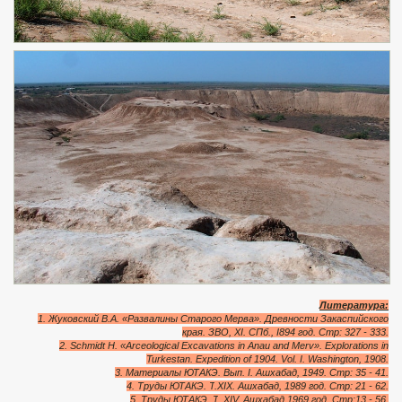
Литература:
1. Жуковский В.А. «Развалины Старого Мерва». Древности Закаспийского
края. ЗВО,
XI
. СПб.,
I
894 год. Стр
: 327 - 333.
2. Schmidt H. «Arceological Excavations in Anau and Merv». Explorations in
Turkestan. Expedition of 1904. Vol. I. Washington, 1908.
3.
Материалы
ЮТАКЭ
.
Вып
. I.
Ашхабад
, 1949.
Стр
: 35 - 41.
4.
Труды
ЮТАКЭ
.
Т
.XIX.
Ашхабад
, 1989
год
. C
тр
: 21 - 62.
5.
Труды
ЮТАКЭ
.
Т
.
Х
IV.
Ашхабад
,1969
год
. C
тр
:13 - 56.