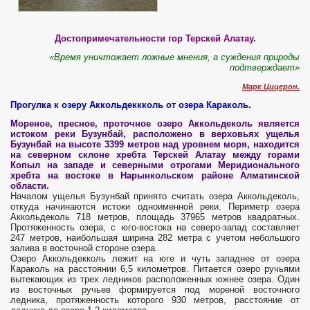
Достопримечательности гор Терскей Алатау.
«Время уничтожает ложные мнения, а суждения природы
подтверждает»
Марк Цицерон.
Прогулка к озеру Аккольдеккколь от озера Караколь.
Мореное, пресное, проточное озеро Аккольдеколь является
истоком реки Бузунбай, расположено в верховьях ущелья
Бузунбай на высоте 3399 метров над уровнем моря, находится
на северном склоне хребта Терскей Алатау между горами
Копыл на западе и северными отрогами Меридионального
хребта на востоке в Нарынкольском районе Алматинской
области.
Началом ущелья Бузунбай принято считать озера Аккольдеколь,
откуда начинаются истоки одноименной реки. Периметр озера
Аккольдеколь 718 метров, площадь 37965 метров квадратных.
Протяженность озера, с юго-востока на северо-запад составляет
247 метров, наибольшая ширина 282 метра с учетом небольшого
залива в восточной стороне озера.
Озеро Аккольдекколь лежит на юге и чуть западнее от озера
Караколь на расстоянии 6,5 километров. Питается озеро ручьями
вытекающих из трех ледников расположенных южнее озера. Один
из восточных ручьев формируется под мореной восточного
ледника, протяженность которого 930 метров, расстояние от