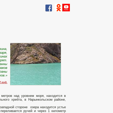
вина,
заря,
шинах
орят.
анны
аков
раны
ков.»
 год.
 метров над уровнем моря, находится в
ьного хребта, в Нарынкольском районе,
 западной стороне озера находится устье
 переливается ручей и через 1 километр