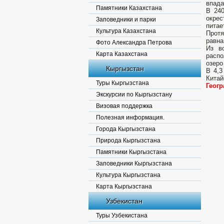
впада
Памятники Казахстана
В 240
окрес
Заповедники и парки
питае
Культура Казахстана
Протя
равна
Фото Александра Петрова
Из в
Карта Казахстана
распо
озеро
Кыргызстан
В 4,3
Китай
Туры Кыргызстана
Геог
Экскурсии по Кыргызстану
Визовая поддержка
Полезная информация.
Города Кыргызстана
Природа Кыргызстана
Памятники Кыргызстана
Заповедники Кыргызстана
Культура Кыргызстана
Карта Кыргызстана
Узбекистан
Туры Узбекистана