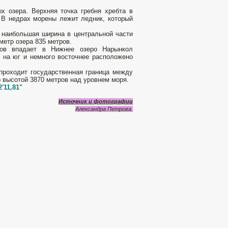
х озера. Верхняя точка гребня хребта в
 В недрах морены лежит ледник, который
, наибольшая ширина в центральной части
метр озера 835 метров.
ров впадает в Нижнее озеро Нарынкол
 на юг и немного восточнее расположено
 проходит государственная граница между
 высотой 3870 метров над уровнем моря.
2'11,81"
Источник и фотографии
Александра Петрова.