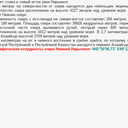
ет слева в левый исток реки Нарынкол.
 метрах на северо-восток от озера находятся два небольших морены
тностях озера расположена на высоте 4227 метров над уровнем моря.
т Нижнее озеро.
женность озера с юго-запада на северо-восток составляет 266 метров
 190 метрам. Площадь озера составляет 39005 квадратных метров, пери
осточной части озера выливается ручей, который через 400 мет
ложенное на высоте 3412 метров над уровнем моря. В 3,7 километрах
 Алаайгыр высотой 3709 метров над уровнем моря.
 километрах на юг и немного восточнее в гребне хребта, по которому
ской Республикой и Республикой Казахстан находится перевал Алаайгыр
рафические координаты озера Нижний Нарынкол:
N42°30'58,73" E80°1