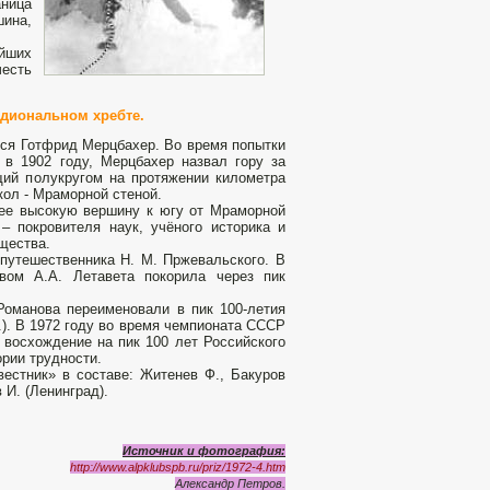
аница
шина,
йших
честь
идиональном хребте.
лся Готфрид Мерцбахер. Во время попытки
 в 1902 году, Мерцбахер назвал гору за
щий полукругом на протяжении километра
кол - Мраморной стеной.
лее высокую вершину к югу от Мраморной
 покровителя наук, учёного историка и
щества.
путешественника Н. М. Пржевальского. В
твом А.А. Летавета покорила через пик
оманова переименовали в пик 100-летия
.). В 1972 году во время чемпионата СССР
 восхождение на пик 100 лет Российского
ории трудности.
естник» в составе: Житенев Ф., Бакуров
 И. (Ленинград).
Источник и фотография:
http://www.alpklubspb.ru/priz/1972-4.htm
Александр Петров.