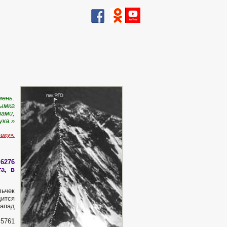
мень.
дымка
нами,
ука.»
ику».
 6276
а, в
ьчек
дится
запад
 5761