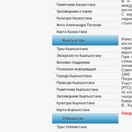
м. н.
Памятники Казахстана
между
восто
Заповедники и парки
С ве
Культура Казахстана
ледн
столе
Фото Александра Петрова
Карта Казахстана
Извес
Кыргызстан
восхо
харак
Туры Кыргызстана
верхо
Экскурсии по Кыргызстану
Гора 
стены
Визовая поддержка
энтом
Полезная информация.
Совет
1946
Города Кыргызстана
Погра
Природа Кыргызстана
Участ
(РГО)
Памятники Кыргызстана
по кл
Заповедники Кыргызстана
геогр
Коман
Культура Кыргызстана
В., К
Карта Кыргызстана
Геог
Узбекистан
Туры Узбекистана