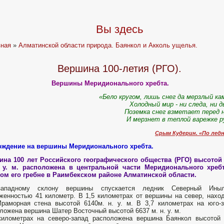
Вы здесь
вная
»
Алматинской области природа. Баянкол и Акколь ущелья.
Вершина 100-летия (РГО).
Вершины Меридионального хребта.
«Бело кругом, лишь снег да мерзлый ка
Холодный мир - ни следа, ни 
Поземка снег взметает перед 
И мерзнет в теплой варежке р
Срым Кудерин. «По ледн
ождение на вершины Меридионального хребта.
ина 100 лет Российского географического общества (РГО) высотой
. у. м. расположена в центральной части Меридионального хребт
ом его гребне в Раимбекском районе Алматинской области.
ападному склону вершины спускается ледник Северный Иныл
женностью 41 километр. В 1,5 километрах от вершины на север, нахо
раморная стена высотой 6140м. н. у. м. В 3,7 километрах на юго-
ложена вершина Шатер Восточный высотой 6637 м. н. у. м.
километрах на северо-запад расположена вершина Баянкол высотой