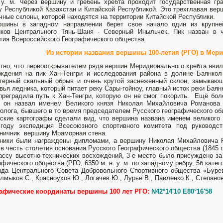
 у. м. Через вершину и гребень хребта проходит государственная гр
 Республикой Казахстан и Китайской Республикой. Это трехглавая вер
чные склоны, которой находятся на территории Китайской Республики.
ршины в западном направлении берет свое начало один из крупне
иков Центрального Тянь-Шаня - Северный Иныльчек. Пик назван в 
тия Всероссийского Географического общества.
Из истории названия вершины 100-летия (РГО) в Мер
тно, что первооткрывателем ряда вершин Меридионального хребта яви
ждения на пик Хан-Тенгри и исследования района в долине Баянкол
терный скальный обрыв и очень крутой заснеженный склон, замыкаю
вья ледника, который питает реку Сары-гойноу, главный исток реки Баян
преградила путь к Хан-Тенгри, которую он не смог покорить. Ещё бо
 он назвал именем Великого князя Николая Михайловича Романова –
олога, бывшего в то время председателем Русского географического об
ские картографы сделали вид, что вершина названа именем великого 
 году экспедиция Всесоюзного спортивного комитета под руководс
ничник вершину Мраморная стена.
ники были награждены дипломами, а вершину Николая Михайловича Р
 в честь столетия основания Русского Географического общества (1845 г
ассу высотно-технических восхождений, 3-е место было присуждено за
афического общества (РГО, 6350 м. н. у. м. по западному ребру, 5б катег
да Центрального Совета Добровольного Спортивного общества «Бурев
алмыков С., Красноухов Ю., Логачев Ю., Лурье В., Павленко К., Степанов
рафические координаты вершины 100 лет РГО:
N42°14'10 E80°16'58