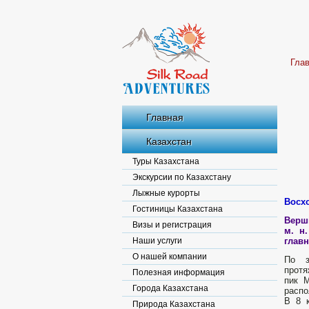
Гла
Главная
Казахстан
Туры Казахстана
Экскурсии по Казахстану
Лыжные курорты
Восх
Гостиницы Казахстана
Верш
Визы и регистрация
м. н
Наши услуги
главн
О нашей компании
По з
протя
Полезная информация
пик М
Города Казахстана
распо
В 8 
Природа Казахстана