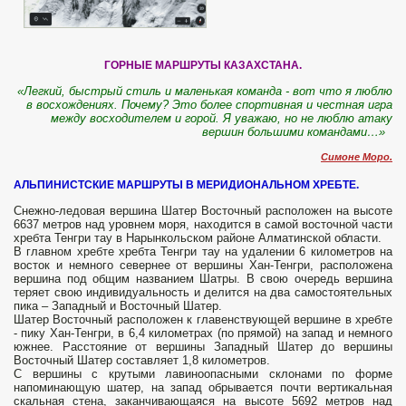
ГОРНЫЕ МАРШРУТЫ КАЗАХСТАНА.
«Легкий, быстрый стиль и маленькая команда - вот что я люблю
в восхождениях. Почему? Это более спортивная и честная игра
между восходителем и горой. Я уважаю, но не люблю атаку
вершин большими командами…»
Симоне Моро.
АЛЬПИНИСТСКИЕ МАРШРУТЫ В МЕРИДИОНАЛЬНОМ ХРЕБТЕ.
Снежно-ледовая вершина Шатер Восточный расположен на высоте
6637 метров над уровнем моря, находится в самой восточной части
хребта Тенгри тау в Нарынкольском районе Алматинской области.
В главном хребте хребта Тенгри тау на удалении 6 километров на
восток и немного севернее от вершины Хан-Тенгри, расположена
вершина под общим названием Шатры. В свою очередь вершина
теряет свою индивидуальность и делится на два самостоятельных
пика – Западный и Восточный Шатер.
Шатер Восточный расположен к главенствующей вершине в хребте
- пику Хан-Тенгри, в 6,4 километрах (по прямой) на запад и немного
южнее. Расстояние от вершины Западный Шатер до вершины
Восточный Шатер составляет 1,8 километров.
С вершины с крутыми лавиноопасными склонами по форме
напоминающую шатер, на запад обрывается почти вертикальная
скальная стена, заканчивающаяся на высоте 5692 метров над