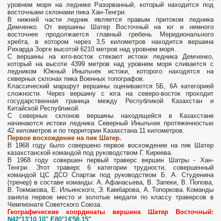
уровнем моря на леднике Разорванный, который находится под
восточными склонами пика Хан-Тенгри.
В нижней части ледник является правым притоком ледника
Демченко. От вершины Шатер Восточный на юг и немного
восточнее продолжается главный гребень Меридионального
хребта, в котором через 3,5 километров находится вершина
Рихарда Зорге высотой 6210 метров над уровнем моря.
С вершины на юго-восток стекают истоки ледника Демченко,
который на высоте 4399 метров над уровнем моря сливается с
ледником Южный Иныльчек истоки, которого находятся на
северных склонах пика Военных топографов.
Классический маршрут вершины оцениваются 5Б, 6А категорией
сложности. Через вершину с юга на северо-восток проходит
государственная граница между Республикой Казахстан и
Китайской Республикой.
С северных склонов вершины находящейся в Казахстане
начинаются истоки ледника Северный Иныльчек протяженностью
42 километров и по территории Казахстана 11 километров.
Первое восхождение на пик Шатер.
В 1968 году было совершено первое восхождение на пик Шатер
казахстанской командой под руководством Г. Киреева.
В 1968 году совершен первый траверс вершин Шатры - Хан-
Тенгри. Этот траверс 6 категории трудности, совершенный
командой ЦС ДСО Спартак под руководством Б. А. Студенина
(тренер) в составе команды: А. Афанасьева, В. Запеки, В. Попова,
В. Токмакова, Е. Ильинского, Э. Камбарова, А. Топоркова. Команды
заняла первое место и золотые медали по классу траверсов в
Чемпионате Советского Союза.
Географические координаты вершина Шатер Восточный:
N42°13'10,10" E80°14'58,15"