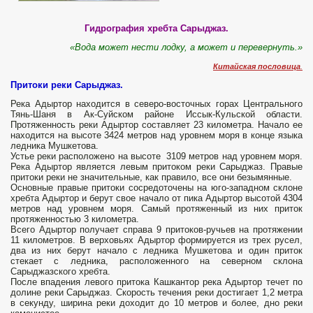
Гидрография хребта Сарыджаз.
«Вода может нести лодку, а может и перевернуть.»
Китайская пословица
.
Притоки реки Сарыджаз.
Река Адыртор находится в северо-восточных горах Центрального
Тянь-Шаня в Ак-Суйском районе Иссык-Кульской области.
Протяженность реки Адыртор составляет 23 километра. Начало ее
находится на высоте 3424 метров над уровнем моря в конце языка
ледника Мушкетова.
Устье реки расположено на высоте 3109 метров над уровнем моря.
Река Адыртор является левым притоком реки Сарыджаз. Правые
притоки реки не значительные, как правило, все они безымянные.
Основные правые притоки сосредоточены на юго-западном склоне
хребта Адыртор и берут свое начало от пика Адыртор высотой 4304
метров над уровнем моря. Самый протяженный из них приток
протяженностью 3 километра.
Всего Адыртор получает справа 9 притоков-ручьев на протяжении
11 километров. В верховьях Адыртор формируется из трех русел,
два из них берут начало с ледника Мушкетова и один приток
стекает с ледника, расположенного на северном склона
Сарыджазского хребта.
После впадения левого притока Кашкантор река Адыртор течет по
долине реки Сарыджаз. Скорость течения реки достигает 1,2 метра
в секунду, ширина реки доходит до 10 метров и более, дно реки