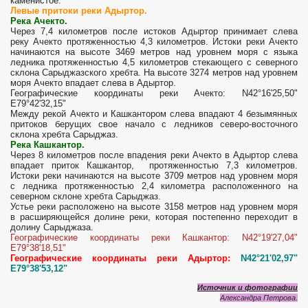
каменистое.
Левые притоки реки Адыртор.
Река Ачекто.
Через 7,4 километров после истоков Адыртор принимает слева
реку Ачекто протяженностью 4,3 километров. Истоки реки Ачекто
начинаются на высоте 3469 метров над уровнем моря с языка
ледника протяженностью 4,5 километров стекающего с северного
склона Сарыджазского хребта. На высоте 3274 метров над уровнем
моря Ачекто впадает слева в Адыртор.
Географические координаты реки Ачекто: N42°16'25,50"
E79°42'32,15"
Между рекой Ачекто и Кашкантором слева впадают 4 безымянных
притоков берущих свое начало с ледников северо-восточного
склона хребта Сарыджаз.
Река Кашкантор.
Через 8 километров после впадения реки Ачекто в Адыртор слева
впадает приток Кашкантор, протяженностью 7,3 километров.
Истоки реки начинаются на высоте 3709 метров над уровнем моря
с ледника протяженностью 2,4 километра расположенного на
северном склоне хребта Сарыджаз.
Устье реки расположено на высоте 3158 метров над уровнем моря
в расширяющейся долине реки, которая постепенно переходит в
долину Сарыджаза.
Географические координаты реки Кашкантор: N42°19'27,04"
E79°38'18,51"
Географические координаты реки Адыртор:
N42°21'02,97"
E79°38'53,12"
Источник и фотографии
Александра Петрова.