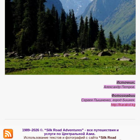
Источник:
Александр Петров.
Фотографии
Сергея Пышненко, город Бишкек.
http://karakol.kg
1989–2026 ©.
“Silk Road Adventures” - вс
е путешествия и
услуги по Центральной Азии.
Использование текстов и фотографий с сайта
“Silk Road