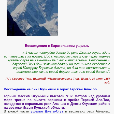
Восхождения в Каракольском ущелье.
…к 3 часам пополудни дошли до реки Джеты-огуза, где и
остановились на ночлег. Вид с нашего ночлега к югу через ущелье
Джеты-огуза на Тянь-шань был восхитительный. Белоснежный
двурогий Огуз-баш замыкал долину на юге и имел сходство с
горой Юнгфрау Бернских Альпов, но был еще оригинальнее и
великолепнее как по своей форме, так и по своей белизне”.
П.П. Семенов Тянь-Шанский. “Путешествие в Тянь-Шань”. 10 июня 1857
год.
Восхождение на пик Огуз-Биши в горах Терскей Ала-Тоо.
Горный массив Огуз-Баши высотой 5168 метров над уровнем
моря третья по высоте вершина в хребте Терскей Ала-Тоо,
находится в верховьях реки Аланыш в Джеты-Огузском районе
на востоке Иссык-Кульской области.
В южной части
ущелья Джеты-Огуз
в верховьях реки Айланыш