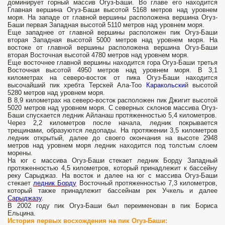
доминирует горный массив Огуз-Баши. Во главе его находится
Главная вершина Огуз-Баши высотой 5168 метров над уровнем
моря. На западе от главной вершины расположена вершина Огуз-
Баши первая Западная высотой 5110 метров над уровнем моря.
Еще западнее от главной вершины расположен пик Огуз-Баши
вторая Западная высотой 5000 метров над уровнем моря. На
востоке от главной вершины расположена вершина Огуз-Баши
вторая Восточная высотой 4780 метров над уровнем моря.
Еще восточнее главной вершины находится гора Огуз-Баши третья
Восточная высотой 4950 метров над уровнем моря. В 3,1
километрах на северо-восток от пика Огуз-Баши находится
высочайший пик хребта Терскей Ала-Тоо
Каракольски
й высотой
5280 метров над уровнем моря.
В 8,9 километрах на северо-восток расположен пик Джигит высотой
5020 метров над уровнем моря. С северных склонов массива Огуз-
Баши спускается ледник Айланаш протяженностью 5,4 километров.
Через 2,2 километров после начала, ледник покрывается
трещинами, образуются ледопады. На протяжении 3,5 километров
ледник открытый, далее до своего окончания на высоте 2948
метров над уровнем моря ледник находится под толстым слоем
морены.
На юг с массива Огуз-Баши стекает ледник Борду Западный
протяженностью 4,5 километров, который принадлежит к бассейну
реку Сарыджаз. На восток и далее на юг с массива Огуз-Баши
стекает
ледник Борду
Восточный протяженностью 7,3 километров,
который также принадлежит бассейнам рек Учкель и далее
Сарыджазу
.
В 2002 году пик Огуз-Баши был переименован в пик Бориса
Ельцина.
История первых восхождения на пик Огуз-Баши: