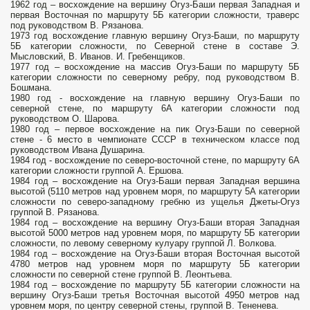
1962 год – восхождение на вершину Огуз-Баши первая Западная и
первая Восточная по маршруту 5Б категории сложности, траверс
под руководством В. Рязанова.
1973 год восхождение главную вершину Огуз-Баши, по маршруту
5Б категории сложности, по Северной стене в составе Э.
Мысловский, В. Иванов. И. Гребенщиков.
1977 год – восхождение на массив Огуз-Баши по маршруту 5Б
категории сложности по северному ребру, под руководством В.
Бошмана.
1980 год - восхождение на главную вершину Огуз-Баши по
северной стене, по маршруту 6А категории сложности под
руководством О. Шарова.
1980 год – первое восхождение на пик Огуз-Баши по северной
стене - 6 место в чемпионате СССР в техническом классе под
руководством Ивана Душарина.
1984 год - восхождение по северо-восточной стене, по маршруту 6А
категории сложности группой А. Ершова.
1984 год – восхождение на Огуз-Баши первая Западная вершина
высотой (5110 метров над уровнем моря, по маршруту 5А категории
сложности по северо-западному гребню из ущелья Джеты-Огуз
группой В. Рязанова.
1984 год – восхождение на вершину Огуз-Баши вторая Западная
высотой 5000 метров над уровнем моря, по маршруту 5Б категории
сложности, по левому северному кулуару группой Л. Волкова.
1984 год – восхождение на Огуз-Баши вторая Восточная высотой
4780 метров над уровнем моря по маршруту 5Б категории
сложности по северной стене группой В. Леонтьева.
1984 год – восхождение по маршруту 5Б категории сложности на
вершину Огуз-Баши третья Восточная высотой 4950 метров над
уровнем моря, по центру северной стены, группой В. Тененева.