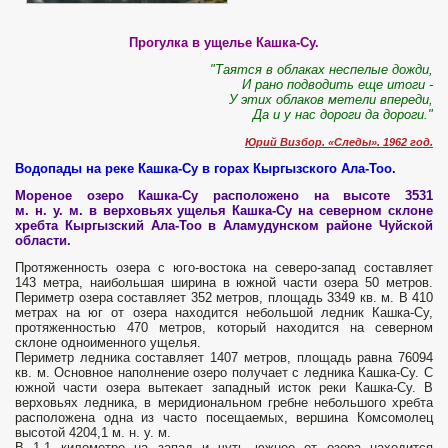
Прогулка в ущелье Кашка-Су.
"Таятся в облаках неспелые дожди,
И рано подводить еще итоги -
У этих облаков метели впереди,
Да и у нас дороги да дороги."
Юрий Визбор. «Следы». 1962 год.
Водопады на реке Кашка-Су в горах Кыргызского Ала-Тоо.
Мореное озеро Кашка-Су расположено на высоте 3531
м. н. у. м. в верховьях ущелья Кашка-Су на северном склоне
хребта Кыргызский Ала-Тоо в Аламудунском районе Чуйской
области.
Протяженность озера с юго-востока на северо-запад составляет
143 метра, наибольшая ширина в южной части озера 50 метров.
Периметр озера составляет 352 метров, площадь 3349 кв. м. В 410
метрах на юг от озера находится небольшой ледник Кашка-Су,
протяженностью 470 метров, который находится на северном
склоне одноименного ущелья.
Периметр ледника составляет 1407 метров, площадь равна 76094
кв. м. Основное наполнение озеро получает с ледника Кашка-Су. С
южной части озера вытекает западный исток реки Кашка-Су. В
верховьях ледника, в меридиональном гребне небольшого хребта
расположена одна из часто посещаемых, вершина Комсомолец
высотой 4204,1 м. н. у. м.
В 1,1 километре на запад и чуть южнее от озера находится