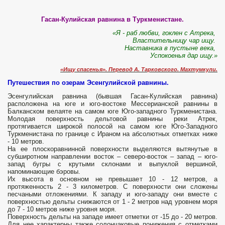
Гасан-Кулийская равнина в Туркменистане.
«Я - раб любви, гоклен с Атрека,
Властительницу чар ищу.
Наставника в пустыне века,
Успокоенья дар ищу.»
«Ищу спасенья». Перевод А. Тарковского. Махтумкули.
Путешествия по озерам Эсенгулийской равнины.
Эсенгулийская равнина (бывшая Гасан-Кулийская равнина)
расположена на юге и юго-востоке Мессерианской равнины в
Балканском велаяте на самом юге Юго-западного Туркменистана.
Молодая поверхность дельтовой равнины реки Атрек,
протягивается широкой полосой на самом юге Юго-Западного
Туркменистана по границе с Ираном на абсолютных отметках ниже
- 10 метров.
На ее плоскоравнинной поверхности выделяются вытянутые в
субширотном направлении восток – северо-восток – запад – юго-
запад бугры с крутыми склонами и выпуклой вершиной,
напоминающие бэровы.
Их высота в основном не превышает 10 - 12 метров, а
протяженность 2 - 3 километров. С поверхности они сложены
песчаными отложениями. К западу и юго-западу они вместе с
поверхностью дельты снижаются от 1 - 2 метров над уровнем моря
до 7 - 10 метров ниже уровня моря.
Поверхность дельты на западе имеет отметки от -15 до - 20 метров.
Для нее характерны также солончаковые понижения с отметками