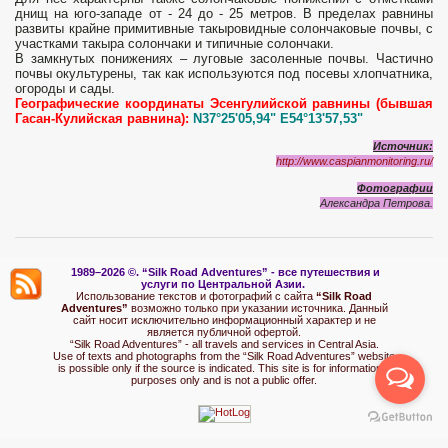
днищ на юго-западе от - 24 до - 25 метров. В пределах равнины
развиты крайне примитивные такыровидные солончаковые почвы, с
участками такыра солончаки и типичные солончаки.
В замкнутых понижениях – луговые засоленные почвы. Частично
почвы окультурены, так как используются под посевы хлопчатника,
огороды и сады.
Географические координаты Эсенгулийской равнины (бывшая
Гасан-Кулийская равнина):
N37°25'05,94" E54°13'57,53"
Источник:
http://www.caspianmonitoring.ru/
Фотографии
Александра Петрова.
1989–2026 ©.
“Silk Road Adventures” - вс
е путешествия и
услуги по Центральной Азии.
Использование текстов и фотографий с сайта
“Silk Road
Adventures”
возможно только при указании источника. Данный
сайт носит исключительно информационный характер и не
является публичной офертой.
“Silk Road Adventures” - all travels and services in Central Asia.
Use of texts and photographs from the “Silk Road Adventures” website
is possible only if the source is indicated. This site is for informational
purposes only and is not a public offer.