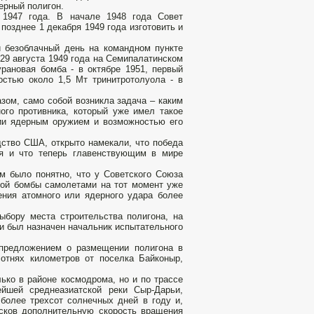
ерный полигон.
е 1947 года. В начале 1948 года Совет
позднее 1 декабря 1949 года изготовить и
й безоблачный день на командном пункте
29 августа 1949 года на Семипалатинском
рановая бомба - в октябре 1951, первый
остью около 1,5 Мт тринитротолуола - в
зом, само собой возникла задача – каким
ого противника, который уже имел такое
ии ядерным оружием и возможностью его
дство США, открыто намекали, что победа
ия и что теперь главенствующим в мире
 было понятно, что у Советского Союза
ной бомбы самолетами на тот момент уже
ния атомного или ядерного удара более
ыбору места строительства полигона, на
и был назначен начальник испытательного
 предложением о размещении полигона в
сотнях километров от поселка Байконыр,
ько в районе космодрома, но и по трассе
ейшей сре­днеазиатской реки Сыр-Дарьи,
более трехсот солнечных дней в году и,
усков дополнительную скорость вращения