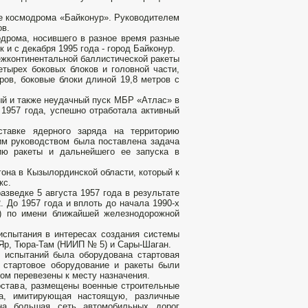
е космодрома «Байко­нур». Руководителем
ов.
дрома, носившего в раз­ное время разные
 и с декабря 1995 года - город Байконур.
межконтинентальной баллистической ракеты
еты­рех боковых блоков и головной части,
ров, боковые блоки длиной 19,8 метров с
ый и также неудачный пуск МБР «Атлас» в
1957 го­да, успешно отработала активный
тавке ядерного заряда на территорию
ким руководством была поставлена задача
ию ракеты и дальнейшего ее запуска в
она в Кызылординской области, который к
кс.
азведке 5 августа 1957 года в результате
 До 1957 года и вплоть до начала 1990-х
м) по имени ближайшей железнодорожной
спытания в интересах создания системы
 Яр, Тюра-Там (НИИП № 5) и Сары-Шаган.
х испытаний была оборудована стартовая
 стартовое оборудование и ракеты были
ом перевезены к месту назначения.
остава, размещены военные строительные
ка, имитирующая настоящую, различные
ена большая сеть автомобильных дорог