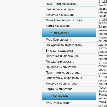
В 19
Памятники Казахстана
нача
разв
Заповедники и парки
обнар
Культура Казахстана
на ме
В 192
Фото Александра Петрова
велас
Карта Казахстана
За вр
южнее
Кыргызстан
перио
Сказа
Туры Кыргызстана
осно
распо
Экскурсии по Кыргызстану
Автом
Визовая поддержка
добав
внача
Полезная информация.
переи
Города Кыргызстана
В по
строи
Природа Кыргызстана
совет
Памятники Кыргызстана
остал
В по
Заповедники Кыргызстана
соору
Культура Кыргызстана
любоп
Посел
Карта Кыргызстана
Кызыл
Этому
Узбекистан
японс
Этим
Туры Узбекистана
ослуш