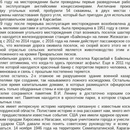
16 году на месторождении были проведены первые разведочные раб
та эксплуатация английскими концессионерами. Англичане произ
едку угольных копий, пробурили 54 скважины, в двух местах 
ужены напластования бурого угля, который был пригоден для использо
деплавильном заводе в Карсакбае.
9 году после перерыва эксплуатация месторождения возобновлена д
ь мелкими шахтами и штольнями, была прекращена в 1951 году в связи 
емя освоения угольного месторождения стал возникать поселок шахтеро
 находится железнодорожная станция «Байконыр» на линии Жезказган –
д с 2012 по 2014 годах, с 2016 года на линии действует пассажирское с
ть, что железная дорога оживила поселок, но скорей всего этого не
вной отраслью сельских жителей является животноводство этим и
ложенного на кромке Приаральских песков.
обильная дорога, которая проложена от поселка Карсакбай к Байконы
ляет оптимизма, что когда-то здесь проложат асфальт. Еще в 2011 го
ле которой находился красочный банер с портретом первого человека, 
менована и связь с прошлым постепенно теряется.
селке осталось 2-х этажное не разрушенное здание военной каза
телями при создании, так называемого ложного космодрома. Остальны
ское время капитальными домами, в которых размещался офицерски
ись только ободранные стены и кое-где перекрытия.
селке сохранился памятник В.И. Ленину в достаточно хорошем сос
жением нет. Памятник находится в крохотном парке, в котором стары
ытных глаз.
ок имеет интересную историю напрямую связанную с известным косм
ординской области. Полистаем историю и она расскажет нам, много инт
 предшествовали известные события: США уже имели ядерное оружие и
ким городам Хиросима и Нагасаки, которые уничтожили города и унесли
 ударом США давали ясно понять советскому руководству и всему 
аться. 14 ноября 1946 года на территориях Семипалатинской, Караг