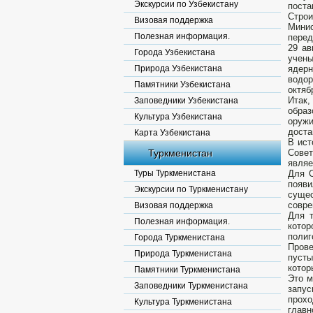
Экскурсии по Узбекистану
поста
Стро
Визовая поддержка
Минис
Полезная информация.
перед
29 ав
Города Узбекистана
учены
Природа Узбекистана
ядерн
водор
Памятники Узбекистана
октяб
Итак,
Заповедники Узбекистана
образ
Культура Узбекистана
оружи
доста
Карта Узбекистана
В ист
Туркменистан
Сове
являе
Туры Туркменистана
Для С
появи
Экскурсии по Туркменистану
сущес
совре
Визовая поддержка
Для т
Полезная информация.
котор
полиг
Города Туркменистана
Прове
Природа Туркменистана
пусты
котор
Памятники Туркменистана
Это м
Заповедники Туркменистана
запус
прохо
Культура Туркменистана
главн