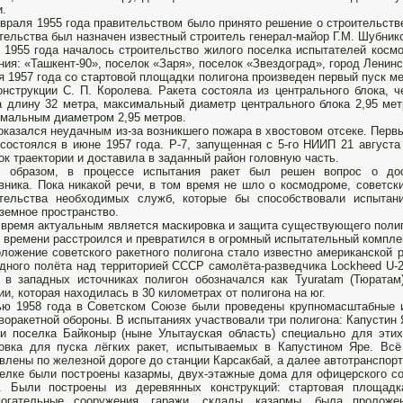
.
враля 1955 года правительством было при­нято решение о строительств
тельства был назначен известный строитель генерал-майор Г.М. Шубник
 1955 года началось строительство жилого поселка испытателей космо
ния: «Ташкент-90», поселок «Заря», поселок «Звездоград», город Ленинск
я 1957 года со стартовой площадки полиго­на произведен первый пуск 
онструкции С. П. Коро­лева. Ракета состояла из центрального блока, ч
 длину 32 метра, максимальный диаметр центрального блока 2,95 мет
мальным диаметром 2,95 метров.
оказался неудачным из-за возникшего пожара в хвостовом отсеке. Перв
остоялся в июне 1957 года. Р-7, запущенная с 5-го НИИП 21 августа 
ок траекто­рии и доставила в заданный район головную часть.
м образом, в процессе испытания ракет был решен вопрос о дос
вника. Пока никакой речи, в том время не шло о космодроме, советс
ительства необходимых служб, которые бы способствовали испытан
земное пространство.
 время актуальным является маскировка и защита существующего полиг
 времени расстроился и превратился в огромный испытательный компле
ложение советского ракетного полигона стало известно американской р
дного полёта над территорией СССР самолёта-разведчика Lockheed U-2.
 в западных источниках полигон обозначался как Tyuratam (Тюрата
ии, которая находилась в 30 километрах от полигона на юг.
ю 1958 года в Советском Союзе были проведены крупномасштабные и
воракетной обороны. В испытаниях участвовали три полигона: Капустин
и поселка Байконыр (ныне Улытауская область) специально для эти
овка для пуска лёгких ракет, испытываемых в Капустином Яре. Всё
влены по железной дороге до станции Карсакбай, а далее автотранспорт
елке были построены казармы, двух-этажные дома для офицерского с
и. Были построены из деревянных конструкций: стартовая площад
могательные сооружения, гаражи, склады, казармы, была пролож