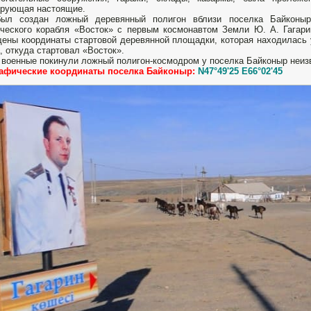
ирующая настоящие.
был создан ложный деревянный полигон вблизи поселка Байконыр
ческого корабля «Восток» с первым космонавтом Земли Ю. А. Гагар
ены координаты стартовой деревянной площадки, которая находилась 
, откуда стартовал «Восток».
 военные покинули ложный полигон-космодром у поселка Байконыр неиз
рафические координаты поселка Байконыр:
N47°49'25 E66°02'45