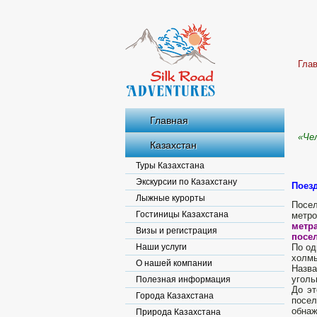
Гла
Главная
«Че
Казахстан
Туры Казахстана
Экскурсии по Казахстану
Поезд
Лыжные курорты
Посел
Гостиницы Казахстана
метро
метр
Визы и регистрация
посел
Наши услуги
По од
холмы
О нашей компании
Назв
уголь
Полезная информация
До эт
Города Казахстана
посел
обнаж
Природа Казахстана