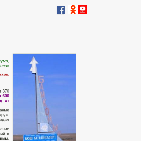
зума,
бели»
ский.
е 370
 600
д от
чаные
уру».
едал
вение
ний в
овым.