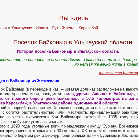
Вы здесь
вная
»
Улытауская область. Путь Жосалы-Карсакбай.
Поселок Байконыр в Улытауской области.
История поселка Байконыр в Улытауской области.
ловечество не останется вечно на Земле…Планета есть колыбель ра
но нельзя же вечно жить в колы
Константин Циолков
ка в Байконыр из Жезказгана.
ок Байконыр (в переводе в каз. – богатая долина) расположен на высот
в над уровнем моря, находится в
междуречье Ащылы и Байконыр, в
ах от правого берега реки Байконыр, в 50,5 километрах на запа
ка Карсакбай, в Улытауском районе одноименной области.
ной из версий, название «Байконыр» переводится с казахского как «пес
 с богатой растительностью» или «местность, принадлежащая баю Кон
ано в честь кыпчакского бая Байконыра, который в 1905 году пер
ные копи бурого угля англичанам.
ого с 1890 года угольные копи принадлежали купцу Сурину. Возникно
ка приурочено к открытию в 90-ых годах XX века угленосных отложе
ениях по берегам рек Байконур предпринимателями Суриным и Железн