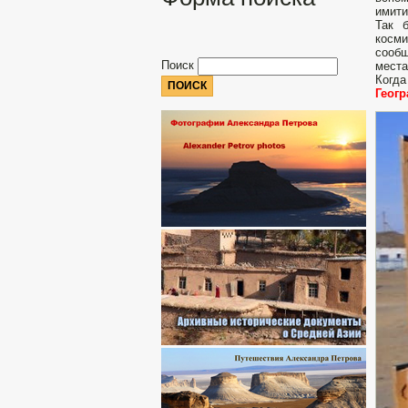
имит
Так 
косми
сообщ
Поиск
места
Когда
Геог