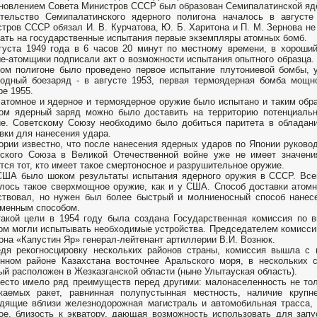
новлением Совета Министров СССР был образован Семипалатинской яд
ительство Семипалатинского ядерного полигона началось в август
тров СССР обязал И. В. Курчатова, Ю. Б. Харитона и П. М. Зернова не 
ать на государственные испытания первые экземпляры атомных бомб.
густа 1949 года в 6 часов 20 минут по местному времени, в хороши
е-атомщики подписали акт о возможности испытания опытного образца. 
ом полигоне было проведено первое испытание плутониевой бомбы, у
одный боезаряд - в августе 1953, первая термоядерная бомба мощн
ре 1955.
 атомное и ядерное и термоядерное оружие было испытано и таким обра
ом ядерный заряд можно было доставить на территорию потенциальн
е. Советскому Союзу необходимо было добиться паритета в обладан
вки для нанесения удара.
ории известно, что после нанесения ядерных ударов по Японии руково
тского Союза в Великой Отечественной войне уже не имеет значен
тся тот, кто имеет такое смертоносное и разрушительное оружие.
ША было шоком результаты испытания ядерного оружия в СССР. Всем
лось такое сверхмощное оружие, как и у США. Способ доставки атом
твовал, но нужен был более быстрый и молниеносный способ нанесе
менным способом.
акой цели в 1954 году была создана Го­сударственная комиссия по в
ом могли испытывать необходимые устройства. Председателем комисси
она «Капустин Яр» генерал-лейтенант артиллерии В.И. Вознюк.
дя рекогносцировку нескольких районов страны, комиссия вышла с
нном районе Казахстана восточнее Аральского моря, в нескольких 
ый расположен в Жезказганской области (ныне Улытауская область).
есто имело ряд преимуществ перед другими: ма­лонаселенность не тол
каемых ракет, равнинная по­лупустынная местность, наличие крупн
дящие вбли­зи железнодорожная магистраль и автомобильная трасса, 
ое, близость к экватору, дающая возмож­ность использовать для зап