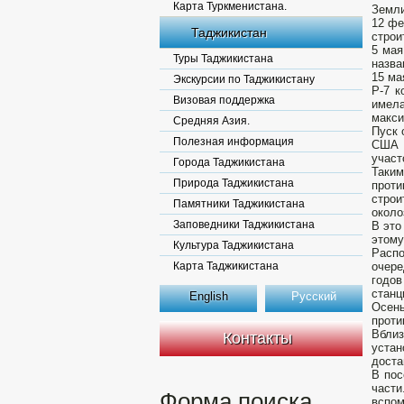
Карта Туркменистана.
Земли
12 фе
Таджикистан
строи
5 мая
Туры Таджикистана
назва
15 ма
Экскурсии по Таджикистану
Р-7 к
Визовая поддержка
имела
макси
Средняя Азия.
Пуск 
Полезная информация
США с
участ
Города Таджикистана
Таки
Природа Таджикистана
проти
стро
Памятники Таджикистана
около
Заповедники Таджикистана
В это
этому
Культура Таджикистана
Распо
Карта Таджикистана
очере
годов
станц
English
Русский
Осень
проти
Вблиз
Контакты
устан
доста
В пос
част
Форма поиска
вспо