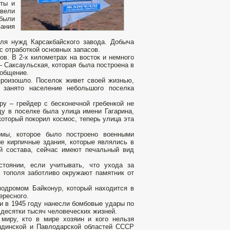
оты и
вели
были
вания
ля нужд Карсакбайского завода. Добыча
с отработкой основных запасов.
в. В 2-х километрах на восток и немного
 Саксаульская, которая была построена в
ообщение.
 произошло. Поселок живет своей жизнью,
 занято население небольшого поселка
ру – грейдер с бесконечной гребенкой не
ду в поселке была улица имени Гагарина,
который покорил космос, теперь улица эта
рмы, которое было построено военными
е кирпичные здания, которые являлись в
й состава, сейчас имеют печальный вид
тоянии, если учитывать, что ухода за
е тополя заботливо окружают памятник от
одромом Байконур, который находится в
ересного.
 в 1945 году нанесли бомбовые удары по
 десятки тысяч человеческих жизней.
миру, кто в мире хозяин и кого нельзя
андинской и Павлодарской областей СССР