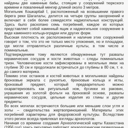
найдены две каменные бабы, стоящие у сооружений тюркского
времени и поваленный менгир длиной около 3 метров.
Могильник Кошкарбай I, расположенный на возвышении правого
берега реки Шагалалы, делится на четыре группы захоронений и
включает в себя более семидесяти надмогильных конструкций.
Здесь было раскопано семь погребений, каждое из которых
представляет собой каменный ящик и надмогильное сооружение в
виде каменного кольца-оградки или других форм.
Высокая плотность их расположения и наличие этих сооружений
говорит о том, что это не только место упокоения, но и площадки,
где могли отправляться различные культы, в том числе и
поминальные.
Подтверждением тому являются обнаруженные тут развалы
керамических сосудов и кости животных – следы поминальных
тризн. Человеческие кости зафиксированы в могильных ямах на
глубине 30 см и продолжали встречаться до глубины в 80 см, т. е.
до самого материка.
Помимо этих останков и костей животных в могильниках найдены
бронзовые зеркала с рукоятью, бронзовые кольца и иглы,
бронзовый предмет, который предварительно можно
охарактеризовать как ритуальный нож, бусинки из раковин,
украшения из золотой фольги на бронзовой основе, развалы
керамических сосудов, цельные изделия из глины и другие
предметы.
Во всех могилах встречаются большие или меньшие слои угля и
золы – свидетельства жертвоприношений. Материалы этих
погребений характерны для федоровской культуры. Вследствие
этого регион всегда привлекал взгляды археологов.
Начиная со времени создания Археологической карты Казахстана
(1956 год) здесь регулярно работают археологические разведочные