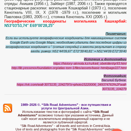
отряды: Акишев (1956 г.), Зайберт (1987, 2006 г.г.). Также проводятся
стационарные раскопки: могильник Кошкарбай I (1973 г.), поселение
Кеноткель VIII, IX, X (1978 -1979 г.г.), поселение и могильник
Павловка (1983, 2005 г.г.), стоянка Кеноткель XXI (2005 г.).
Географические координаты могильника Кашкарбай:
N53°03'53,74" E69°00'28,25"
Примечание:
Если вы используете географические координаты для навигационных систем
Google
Earth
или
Google
Maps
, необходимо удалить две последние цифры из
географических координат и " (сотые секунды) и ввести результат в строку
ввода. ример: N51°44'09,67" E72°39'40,81" = N51°44'09 E72°39'40
Источник и фотографии
https://history-akmola.kz/ru/kieli_obektileri/qr93.html
http://lib.yessenovfoundation.org/atlas-tom-1/files/assets/basic-html/page227.html
Фотография:
Василий Бубнов.
https://vk.com/wall-3073135_104279?z=photo15220006_349374763%2Fwall-
3073135_104279
1989–2026 ©.
“Silk Road Adventures” - вс
е путешествия и
услуги по Центральной Азии.
Использование текстов и фотографий с сайта
“Silk Road
Adventures”
возможно только при указании источника. Данный
сайт носит исключительно информационный характер и не
является публичной офертой.
“Silk Road Adventures” - all travels and services in Central Asia.
Use of texts and photographs from the “Silk Road Adventures” website