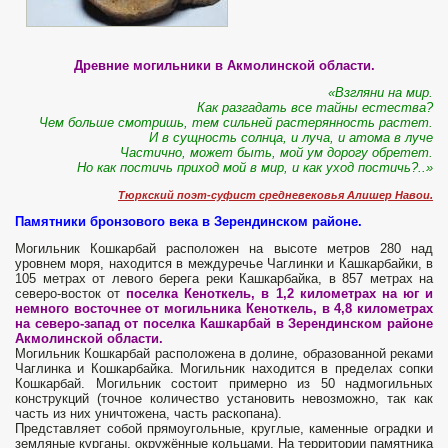
Древние могильники в Акмолинской области.
«Взгляни на мир.
Как разгадать все тайны естества?
Чем больше смотришь, тем сильней растерянность растет.
И в сущность солнца, и луча, и атома в луче
Частично, может быть, мой ум дорогу обретет.
Но как постичь приход мой в мир, и как уход постичь?..»
Тюркский поэт-суфист средневековья Алишер Навои.
Памятники бронзового века в Зерендинском районе.
Могильник Кошкарбай расположен на высоте метров 280 над
уровнем моря, находится в междуречье Чаглинки и Кашкарбайки, в
105 метрах от левого берега реки Кашкарбайка, в 857 метрах на
северо-восток от
поселка Кеноткель, в 1,2 километрах на юг и
немного восточнее от могильника Кеноткель, в 4,8 километрах
на северо-запад от поселка Кашкарбай в Зерендинском районе
Акмолинской области.
Могильник Кошкарбай расположена в долине, образованной реками
Чаглинка и Кошкарбайка. Могильник находится в пределах сопки
Кошкарбай. Могильник состоит примерно из 50 надмогильных
конструкций (точное количество установить невозможно, так как
часть из них уничтожена, часть раскопана).
Представляет собой прямоугольные, круглые, каменные оградки и
земляные курганы, окружённые кольцами. На территории памятника