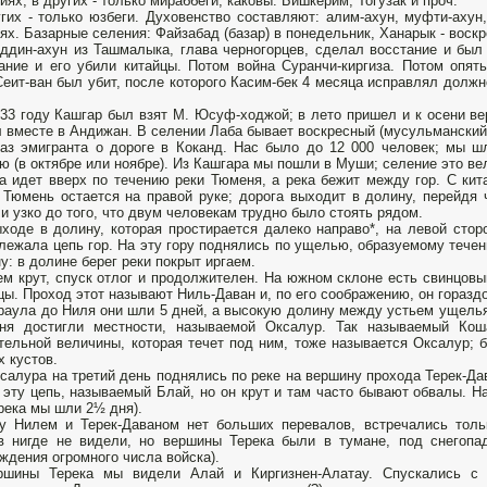
иях; в других - только мираббеги, каковы: Бишкерим, Тогузак и проч.
гих - только юзбеги. Духовенство составляют: алим-ахун, муфти-ахун
ях. Базарные селения: Файзабад (базар) в понедельник, Ханарык - воскр
ддин-ахун из Ташмалыка, глава черногорцев, сделал восстание и был 
ание и его убили китайцы. Потом война Суранчи-киргиза. Потом опять
еит-ван был убит, после которого Касим-бек 4 месяца исправлял должно
833 году Кашгар был взят М. Юсуф-ходжой; в лето пришел и к осени ве
 вместе в Андижан. В селении Лаба бывает воскресный (мусульманский 
аз эмигранта о дороге в Коканд. Нас было до 12 000 человек; мы 
ю (в октябре или ноябре). Из Кашгара мы пошли в Муши; селение это в
а идет вверх по течению реки Тюменя, а река бежит между гор. С кит
 Тюмень остается на правой руке; дорога выходит в долину, перейдя
 и узко до того, что двум человекам трудно было стоять рядом.
ходе в долину, которая простирается далеко направо*, на левой сто
лежала цепь гор. На эту гору поднялись по ущелью, образуемому тече
у: в долине берег реки покрыт иргаем.
м крут, спуск отлог и продолжителен. На южном склоне есть свинцовый
цы. Проход этот называют Ниль-Даван и, по его соображению, он гораздо
раула до Ниля они шли 5 дней, а высокую долину между устьем ущелья
ня достигли местности, называемой Оксалур. Так называемый Коша
тельной величины, которая течет под ним, тоже называется Оксалур; 
х кустов.
салура на третий день поднялись по реке на вершину прохода Терек-Да
 эту цепь, называемый Блай, но он крут и там часто бывают обвалы. Н
река мы шли 2½ дня).
 Нилем и Терек-Даваном нет больших перевалов, встречались толь
в нигде не видели, но вершины Терека были в тумане, под снегопа
ждения огромного числа войска).
ршины Терека мы видели Алай и Киргизнен-Алатау. Спускались с 