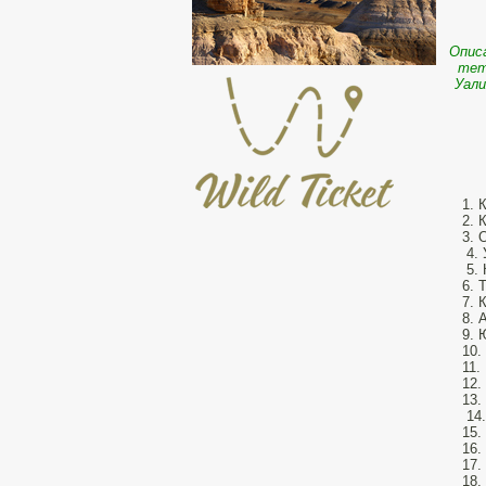
Опис
тет
Уали
2. 
3. 
4. 
5. 
6. 
7. 
8. 
9. 
10.
11.
12.
13.
14.
15.
16.
17.
18.