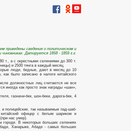
нем приведены сведения о политическом и
чиновниках. Датируется 1858 - 1859 г.г.
80 т., а с окрестными селениями до 300 т.
еницы) и 2500 тянга в каждый месяц.
оторые люди, бедные, дают в месяц до 10
го, как было записано в налоге китайского
числе должностных лиц считаются не все
ся иногда как просто знак награды «шан»,
еля, газначи-бек, шон-беки, дарога-бек, 4
, и полицейские, так называемые пад-шаб-
ь китайский офицер с белым шариком и
(при нас умер).
м городе. В некоторых больших селениях
абаде, Ханарыке, Абаде - самых больших