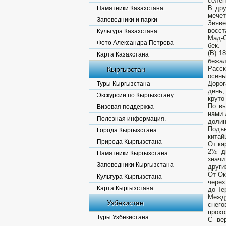
селен
В дру
Памятники Казахстана
мечет
Заповедники и парки
Зияве
восст
Культура Казахстана
Мад-С
Фото Александра Петрова
бек.
(В) 1
Карта Казахстана
бежал
Расск
Кыргызстан
осень
Дорог
Туры Кыргызстана
день,
Экскурсии по Кыргызстану
круто
По вы
Визовая поддержка
нами 
Полезная информация.
долин
Подъе
Города Кыргызстана
китай
Природа Кыргызстана
От ка
2½ д
Памятники Кыргызстана
значи
Заповедники Кыргызстана
други
От Ок
Культура Кыргызстана
через
Карта Кыргызстана
до Те
Между
Узбекистан
снего
прохо
Туры Узбекистана
С ве