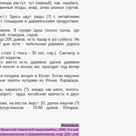
енде растут: тут (черный), нак, нашбату,
винные ягоды, анар, алма разных сортов,
ст.) Здесь идут ряды (?) с китайскими
т) лошадьми и деревенскими продуктами;
.
овник. В городе одна только тынза, где
лей, огородов, садов.
о 200 домов, есть базар в (и) субботу. Не
2 дня пути - небольшая деревня, дорога
стоит 1 тянга - 30 коп. сер.). Санчжоу и
дят кодасов.
го места есть деревни; далее деревни
й ночлег в песках же; проходят под вечер
и в полдень входят в Хотан. Хотан окружен
ьные заняты купцами из Ильчи, Каракаша,
, каракуль (?), машру как шелк, золото,
(орот) - орда; китайская крепость в двух
ва, на восток верст 10, далее кишлак (?)
 Чукур-кишлак - 70-80 домов, Юларык,
Источник:
Казахской советской энциклопедии, 1985, 2-е изд.
ополнительное и переработанное, стр. 232
-
236
.