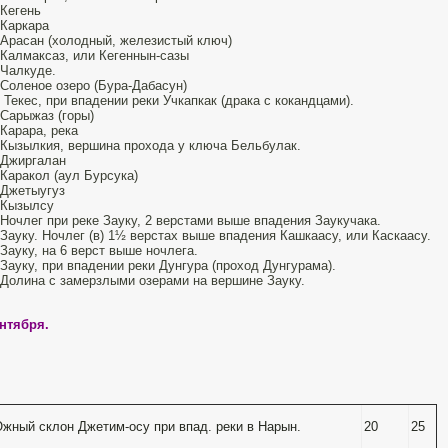
 Кегень
 Каркара
 Арасан (холодный, железистый ключ)
 Калмаксаз, или Кегеннын-сазы
 Чалкуде.
 Соленое озеро (Бура-Дабасун)
 Текес, при впадении реки Учкапкак (драка с кокандцами).
 Сарыжаз (горы)
 Карара, река
 Кызылкия, вершина прохода у ключа Бельбулак.
 Джиргалан
 Каракол (аул Бурсука)
 Джетыугуз
 Кызылсу
 Ночлег при реке Зауку, 2 верстами выше впадения Заукучака.
 Зауку. Ночлег (в) 1½ верстах выше впадения Кашкаасу, или Каскаасу.
 Зауку, на 6 верст выше ночлега.
 Зауку, при впадении реки Дунгура (проход Дунгурама).
 Долина с замерзлыми озерами на вершине Зауку.
ентября.
Южный склон Джетим-осу при впад. реки в Нарын.
20
25