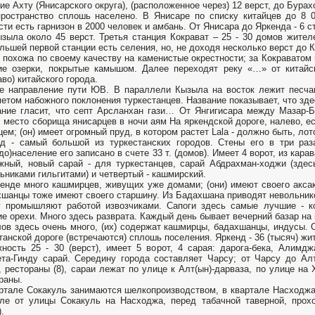
ие Ахту (Янисарского округа), (расположенное через) 12 верст, до Бурахо
ространство сплошь населено. В Янисаре по списку китайцев до 8 00
сти есть гарнизон в 2000 человек и амбань. От Янисара до Яркенда - 6 
зыла около 45 верст. Третья станция Кокрават – 25 - 30 домов жител
льшей первой станции есть селения, но, не доходя несколько верст до 
 похожа по своему качеству на каменистые окрестности; за Кокраватом в
ие озерки, покрытые камышом. Далее переходят реку «…» от китайс
аво) китайского города.
 направление пути ЮВ. В параллели Кызыла на восток лежит песча
етом набожного поклонения туркестанцев. Название показывает, что зде
ние гласит, что септ Арсланхан гази… От Янгигисара между Мазар-
, место сборища янисарцев в ночи аям На яркендской дороге, налево, е
цем; (он) имеет огромный пруд, в котором растет Lala - должно быть, лото
д - самый большой из туркестанских городов. Стены его в три раз
до)население его записано в счете 33 т. (домов). Имеет 4 ворот, из кара
жный, новый сарай - для туркестанцев, сарай Абдрахман-ходжи (здес
ьниками гильгитами) и четвертый - кашмирский.
енде много кашмирцев, живущих уже домами; (они) имеют своего аксака
шанцы тоже имеют своего старшину. Из Бадахшана приводят невольник
 промышляют работой извозчиками. Сапоги здесь самые лучшие - ко
ие орехи. Много здесь разврата. Каждый день бывает вечерний базар на 
ов здесь очень много, (их) содержат кашмирцы, бадахшанцы, индусы. О
танской дороге (встречаются) сплошь поселения. Яркенд - 36 (тысяч) жи
ность 25 - 30 (верст), имеет 5 ворот, 4 сарая: дарога-бека, Алимд
та-Гинду сарай. Середину города составляет Чарсу; от Чарсу до Ал
, рестораны (8), сараи лежат по улице к Алт(ын)-дарваза, по улице на 
раны.
ртале Сокакуль занимаются шелкопроизводством, в квартале Насходжа-
ле от улицы Сокакуль на Насходжа, перед табачной таверной, прох
.