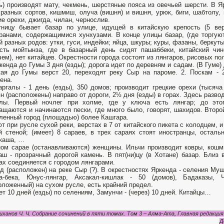
ь) производят мату, чекмень, шерстяные пояса из овечьей шерсти. В Ярк
разных сортов, кишмиш, олуча (вишня) и вишня, урюк, биги, шабтолу, 
ие орехи, джигда, чилан, чернослив.
ницу бывает базар по улице, идущей в китайскую крепость (5 вер
ранами, содержащимися хунхузами. В конце улицы базар, (где торгую
й разных родов: утки, гуси, индейки; яйца, шкуры; куры, фазаны, беркуты
сть мойтынза, где в базарный день сидят пашаббеки, китайский чин
чем), нет китайцев. Окрестности города состоят из лянгаров, рисовых по
кенда до Гумы 3 дня (езды); дорога идет по деревням и садам. (В Гуме) д
ая до Гумы верст 20, переходят реку Сыр на пароме. 2. Поскам - 
ена.
Каргалы - 1 день (езды), 350 домов; производит грецкие орехи (тысяча 
н (расположены) направо от дороги, 2½ дня (езды) в горах. Здесь разво
алы. Первый ночлег при холме, где у ключа есть лянгар; до это
ащаются и начинаются пески, где много было, говорят, шахидов. Второ
ленный город (площадью) более Кашгара.
т при русле сухой реки, верстах в 7 от китайского пикета с колодцем, 
й стеной; (имеет) 8 сараев, в трех сараях стоят иностранцы, остал
каша, …
ом сарае (останавливаются) женщины. Ильчи производит ковры, кошмы
аш - прозрачный дорогой камень. В пят(ни)цу (в Хотане) базар. Близ в
ах соединяется с городом лянгарами.
д (расположен) на реке Сыр (?). В окрестностях Яркенда - селения Мушо
га-бека, Юнус-лянгар, Аксакал-кишлак - 50 (домов), Бадаказы,
оложенный) на сухом русле, есть крайний предел.
ет 10 дней (езды) по селениям, Замунчи - (через) 10 дней. Китайцы…
иханов Ч. Ч. Собрание сочинений в пяти томах. Том 3 – Алма-Ата, Главная редакция 
Д