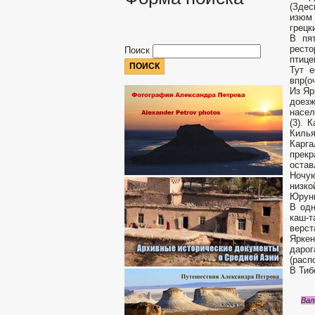
(Здес
изюм 
грецк
В пят
ресто
Поиск
птице
Тут е
впр(о
Из Яр
доезж
насел
(3). 
Килья
Карг
прекр
остав
Ночую
низко
Юрун
В одн
каш-т
верст
Яркен
даро
(расп
В Тиб
Вал