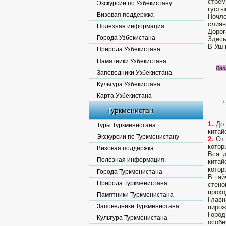
стрем
Экскурсии по Узбекистану
густы
Визовая поддержка
Ночле
слиян
Полезная информация.
Дорог
Города Узбекистана
Здесь
В Уш 
Природа Узбекистана
Памятники Узбекистана
Вал
Заповедники Узбекистана
Культура Узбекистана
Карта Узбекистана
Туркменистан
1.
До 
Туры Туркменистана
китай
Экскурсии по Туркменистану
2.
От 
котор
Визовая поддержка
Вся д
Полезная информация.
китай
котор
Города Туркменистана
В гай
Природа Туркменистана
стено
прохо
Памятники Туркменистана
Главн
Заповедники Туркменистана
пирож
Город
Культура Туркменистана
особе