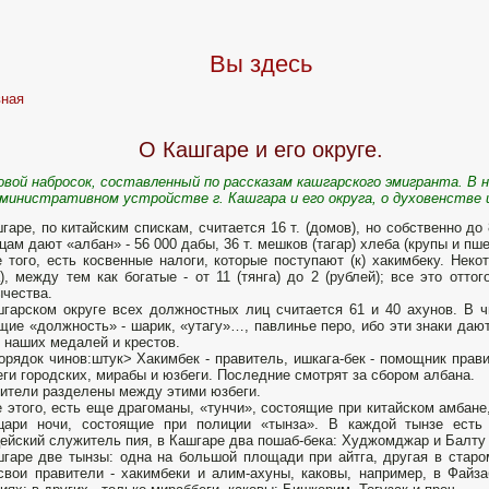
Вы здесь
вная
О Кашгаре и его округе.
овой набросок, составленный по рассказам кашгарского эмигранта. В 
министративном устройстве г. Кашгара и его округа, о духовенстве и 
гаре, по китайским спискам, считается 16 т. (домов), но собственно до 
цам дают «албан» - 56 000 дабы, 36 т. мешков (тагар) хлеба (крупы и пш
 того, есть косвенные налоги, которые поступают (к) хакимбеку. Нек
а), между тем как богатые - от 11 (тянга) до 2 (рублей); все это отто
чества.
гарском округе всех должностных лиц считается 61 и 40 ахунов. В 
ие «должность» - шарик, «утагу»…, павлинье перо, ибо эти знаки дают
 наших медалей и крестов.
орядок чинов:штук> Хакимбек - правитель, ишкага-бек - помощник правит
ги городских, мирабы и юзбеги. Последние смотрят за сбором албана.
ители разделены между этими юзбеги.
 этого, есть еще драгоманы, «тунчи», состоящие при китайском амбане
 цари ночи, состоящие при полиции «тынза». В каждой тынзе ест
ейский служитель пия, в Кашгаре два пошаб-бека: Худжомджар и Балту 
гаре две тынзы: одна на большой площади при айтга, другая в старо
свои правители - хакимбеки и алим-ахуны, каковы, например, в Файз