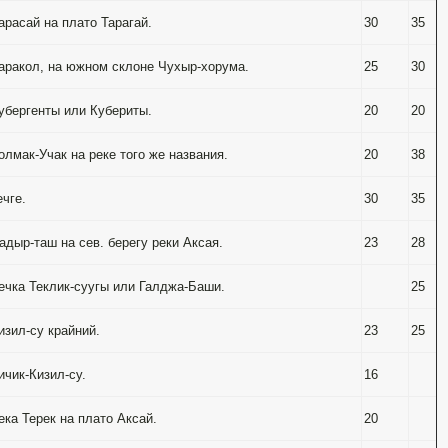
арасай на плато Тарагай.
30
35
Каракол, на южном склоне Чухыр-хорума.
25
30
Кубергенты или Кубериты.
20
20
олмак-Учак на реке того же названия.
20
38
ечге.
30
35
адыр-таш на сев. берегу реки Аксая.
23
28
Речка Теклик-суугы или Галджа-Баши.
25
изил-су крайний.
23
25
ичик-Кизил-су.
16
ека Терек на плато Аксай.
20