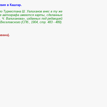
вия в Кашгар.
о Туркестана Ш. Уалиханов внес в ту же
сте автографа имеются карты, сделанные
Ч. Валиханова», изданных под редакцией
 Веселовского (СПб., 1904, стр. 483 - 489).
вана).