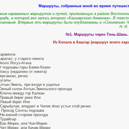
Маршруты, собранные мной во время путешест
ание караванных маршрутов и путей, пролегающих в районе Восточног
радь, в которой вел запись второго «Кашгарского дневника». В тек
хановым. Впервые эти маршруты были опубликованы в «Сочинениях Ч. 
Н. И.
№1. Маршруты через Тянь-Шань.
Из Копала в Кашгар (маршрут моего кара
Карамола
Каратал, у старого пикета
Около Ялгуз-Агача
У подошвы горы Баяке-Кезен
Коксу (недалеко от пикета)
Терсаккан, речка
Кугалы
Алтын-Эмель, при входе в ущелье
Южный склон Алтын-Эмельского прохода
 Ключи между гор Калкан
 Правый берег реки Или
 Левый берег Или
 Сарыбулак, впадает в Чилик близ устья этой речки.
 Проход Согеты подошва
 На южной стороне прохода
 Турайгыр
 Бас-Мерке, или Чон-Мерке
 Чет-Мерке, или Кичик-Мерке