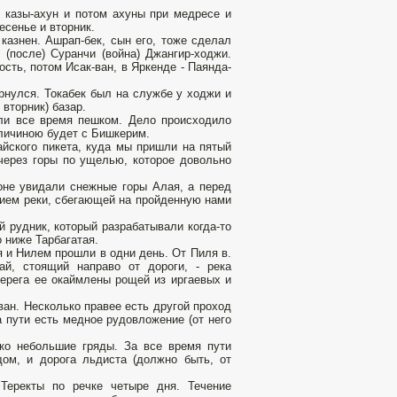
, казы-ахун и потом ахуны при медресе и
есенье и вторник.
казнен. Ашрап-бек, сын его, тоже сделал
 (после) Суранчи (война) Джангир-ходжи.
сть, потом Исак-ван, в Яркенде - Паянда-
рнулся. Токабек был на службе у ходжи и
вторник) базар.
шли все время пешком. Дело происходило
еличиною будет с Бишкерим.
айского пикета, куда мы пришли на пятый
 через горы по ущелью, которое довольно
роне увидали снежные горы Алая, а перед
нием реки, сбегающей на пройденную нами
 рудник, который разрабатывали когда-то
 ниже Тарбагатая.
 и Нилем прошли в одни день. От Пиля в.
й, стоящий направо от дороги, - река
берега ее окаймлены рощей из иргаевых и
ван. Несколько правее есть другой проход
а пути есть медное рудовложение (от него
ко небольшие гряды. За все время пути
дом, и дорога льдиста (должно быть, от
Теректы по речке четыре дня. Течение