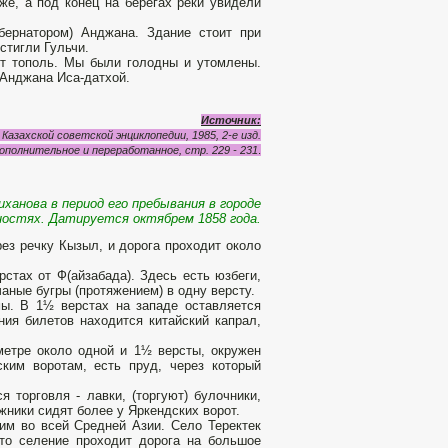
же, а под конец на берегах реки увидели
бернатором) Анджана. Здание стоит при
стигли Гульчи.
ет тополь. Мы были голодны и утомлены.
 Анджана Иса-датхой.
Источник:
Казахской советской энциклопедии, 1985, 2-е изд.
ополнительное и переработанное, стр. 229
-
231
.
ханова в период его пребывания в городе
ностях. Датируется октябрем 1858 года.
рез речку Кызыл, и дорога проходит около
рстах от Ф(айзабада). Здесь есть юзбеги,
аные бугры (протяжением) в одну версту.
мы. В 1½ верстах на западе оставляется
ния билетов находится китайский капрал,
метре около одной и 1½ версты, окружен
ским воротам, есть пруд, через который
 торговля - лавки, (торгуют) булочники,
ожники сидят более у Яркендских ворот.
им во всей Средней Азии. Село Теректек
то селение проходит дорога на большое