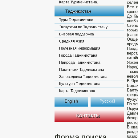
Карта Туркменистана.
селен
Все п
Таджикистан
крепо
До Кы
Туры Таджикистана
наибо
Степь
Экскурсии по Таджикистану
горьк
Визовая поддержка
(напр
Общее
Средняя Азия.
предм
Полезная информация
Преда
верст
Города Таджикистана
китай
Яркен
Природа Таджикистана
Наро(
Памятники Таджикистана
- сме
невол
Заповедники Таджикистана
В Ярк
Культура Таджикистана
Бадах
Балту
Карта Таджикистана
грецк
Фузул
English
Русский
По хо
Окруж
Давле
Контакты
базар
ресто
В ква
разде
Форма поиска
базар)