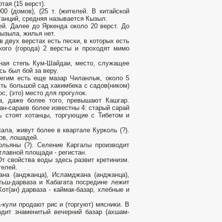
тая (15 верст).
0 (домов), (25 т. (жителей. В китайской
станций, средняя называется Кызыл.
ей. Далее до Яркенда около 20 верст. До
Кызыла, жилья нет.
 двух верстах есть пески, в которых есть
кого (города) 2 версты и проходят мимо
ная степь Кум-Шайдаи, место, служащее
сь был бой за веру.
Бегим есть еще мазар Чиланлык, около 5
сть большой сад хакимбека с садов(ником)
с; (это) место для прогулок.
а, даже более того, превышают Кашгар.
ван-сараев более известны 4: старый сарай
ь стоят хотанцы, торгующие с Тибетом и
ла, живут более в квартале Курколь (?).
ов, лошадей.
льяны (?). Селение Каргалы производит
главной площади - регистан.
т свойства воды здесь развит кретинизм.
телей.
жана (анджанца), Исламджана (анджанца),
тьш-дарваза и Кабагата посредине лежит
Хот(ан) дарваза - каймак-базар, хлебные и
кули продают рис и (торгуют) мясники. В
одит знаменитый вечерний базар (ахшам-