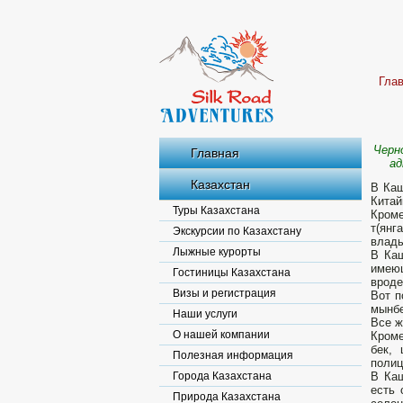
Гла
Черн
Главная
ад
Казахстан
В Каш
Китай
Туры Казахстана
Кроме
т(янг
Экскурсии по Казахстану
влады
Лыжные курорты
В Каш
имеющ
Гостиницы Казахстана
вроде
Визы и регистрация
Вот п
мынбе
Наши услуги
Все ж
О нашей компании
Кроме
бек,
Полезная информация
полиц
Города Казахстана
В Каш
есть 
Природа Казахстана