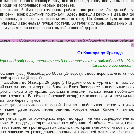
ительное. Долина расширилась, постепенно (?) снегу все делалось ре
е рощи из тополевых и ивовых деревьев.
г четвертый был при каменном рабате, построенном Иса-датхой, гу
ии реки Терек с другими притоками. Здесь перешли речку и в два дня до
а переходит несколько незначительных гряд. По берегам Гульчи раст
 мы нашли как нельзя лучше постели, 30 телег с хлебом, высланных из
шли два дня по совершенно гладкой и ровной дороге.
иханов Ч. Ч. Собрание сочинений в пяти томах. Том 3 – Алма-Ата, Главная редакция 
Д
От Кашгара до Яркенда.
Черновой набросок, составленный на основе личных наблюдений Ш. Уали
Кашгаре и его окрест
селения (язы) Файзабад до 50 ли (25 верст). Здесь переправляются че
ской крепости (8 верст).
Файзабада до Янисара 25 (верст). На долине есть «уртень», в трех ве
ый смотрит билет и берет по 5 пулов. Близ Янисара есть небольшие песч
орога покрыта хуторами, арыками и рощами; только пески необитае
ская крепость. В гайчане (внешний базар) обыкновенно для предъявле
ый тоже берет 5 пулов.
чане для извозчиков есть сарай. Янисар - небольшая крепость в диа
й, имеет двое ворот, перед одними, которые лежат ближе к гайчан
дит арык.
ая улица идет от яркендских ворот до орды; на ней сосредоточена вся
ники. В городе два сарая и тоже на этой улице. В гайчане мясники, пир
 этот известен производством хашиша, который знатоки считают лучш
нно занимается разведением конопли и торговлей хашишем. Через э