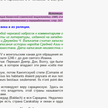
Источник:
ция Казахской советской энциклопедии, 1985, 2-е
издание дополненное и переработанное, стр. 167.
века и их реляции.
­бой черновой набросок к комментариям о
ты из литературы, изданной на за­падно-
 и Джувейни Ч. Валихапов считал записки
писания истории народов Средней Азии н
азахстана.
Дата написания неизвестна.»
м IV к монгольским ханам для обращения их
аля 1246 г. до дня святого Иоанна.
ue. Перешел Днепр, Дон, Волгу, где были
, в которое впадают эти реки «cette mer
ую, потом Кангитскую6 степи (Comanie et
s les habitants étaient paysans et eux non
urs bestiaux seulemenet. Ils n’ont point des
о исповедуют веру сарацинскую. Здесь он
 что владетель этой страны называется
лами.
агдад (Baldach) и вся Сарацина. Недалеко
ре есть страна Carakattay и океан и орда