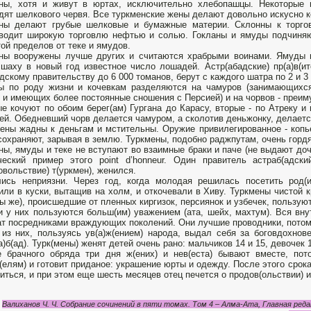
ны, хотя и живут в юртах, исключительно хлебопашцы. Некоторые п
дят шелкового червя. Все туркменские жены делают довольно искусно к
ны делают грубые шелковые и бумажные материи. Склонны к торгов
водит широкую торговлю нефтью и солью. Гокланы и ямуды подчиняю
ой пределов от теке и ямудов.
ны вооружены лучше других и считаются храбрыми воинами. Ямуды 
шаху в новый год известное число лошадей. Астр(абадские) пр(а)в(ит
дскому правительству до 6 000 томанов, берут с каждого шатра по 2 и 3 
ы по роду жизни и кочевкам разделяются на чамуров (занимающихс
 и имеющих более постоянные сношения с Персией) и на чорвов - преим
е кочуют по обоим берег(ам) Гургана до Карасу, вторые - по Атреку и
ей. Обедневший чорв делается чамуром, а сколотив деньжонку, делаетс
ены жадны к деньгам и мстительны. Оружие привилегированное - копь
сохраняют, зарывая в землю. Туркмены, подобно раджпутам, очень гордя
ны, ямуды и теке не вступают во взаимные браки и паче (не выдают до
ческий пример этого point d’honneur. Один правитель астраб(адс
овольствие) т(уркмен), женился.
ись неприязни. Через год, когда молодая решилась посетить род(ит
или в куски, вытащив на холм, и откочевали в Хиву. Туркмены чистой 
’ы же), происшедшие от пленных киргизок, персиянок и узбечек, пользую
 у них пользуются больш(им) уважением (ата, шейх, махтум). Вся внут
т посредниками враждующих поколений. Они лучшие проводники, потом
из них, пользуясь ув(а)ж(ением) народа, выдал себя за боговдохнове
а)б(ад). Турк(мены) женят детей очень рано: мальчиков 14 и 15, девочек 1
 брачного обряда три дня ж(ених) и нев(еста) бывают вместе, пот
(елям) и готовит приданое: украшение юрты и одежду. После этого срока
иться, и при этом еще шесть месяцев отец печется о продов(ольствии) и
Валиханов Ч. Ч. Собрание сочинений в пяти томах. Том 4 – Алма-Ата, Главная редак