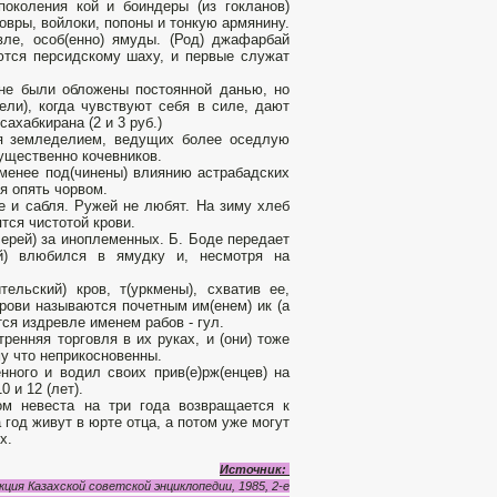
околения кой и боиндеры (из гокланов)
овры, войлоки, попоны и тонкую армянину.
ле, особ(енно) ямуды. (Род) джафарбай
тся персидскому шаху, и первые служат
не были обложены постоянной данью, но
ели), когда чувствуют себя в силе, дают
сахабкирана (2 и 3 руб.)
я земледелием, ведущих более оседлую
ущественно кочевников.
 менее под(чинены) влиянию астрабадских
я опять чорвом.
е и сабля. Ружей не любят. На зиму хлеб
тся чистотой крови.
черей) за иноплеменных. Б. Боде передает
кий) влюбился в ямудку и, несмотря на
ельский) кров, т(уркмены), схватив ее,
крови называются почетным им(енем) ик (a
тся издревле именем рабов - гул.
ренняя торговля в их руках, и (они) тоже
у что неприкосновенны.
нного и водил своих прив(е)рж(енцев) на
0 и 12 (лет).
ом невеста на три года возвращается к
 год живут в юрте отца, а потом уже могут
х.
Источник:
ция Казахской советской энциклопедии, 1985, 2-е