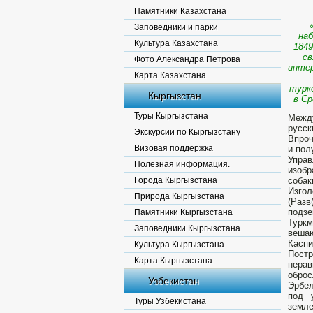
Памятники Казахстана
Заповедники и парки
наб
Культура Казахстана
1849
св
Фото Александра Петрова
интер
Карта Казахстана
турк
Кыргызстан
в Ср
Туры Кыргызстана
Между
русск
Экскурсии по Кыргызстану
Впроч
Визовая поддержка
и пол
Управ
Полезная информация.
изобр
Города Кыргызстана
собак
Изгол
Природа Кыргызстана
(Разв
подзе
Памятники Кыргызстана
Туркм
Заповедники Кыргызстана
вешаю
Каспи
Культура Кыргызстана
Постр
Карта Кыргызстана
нерав
оброс
Узбекистан
Эрбел
под 
Туры Узбекистана
земл