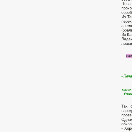
Цена 
прохо
сереб
Из Та
перех
а тел
(брал
Из Ка
Ладак
лошад
Вал
«Печа
каза
Уали
Так, 
народ
прозв
Однаж
обхва
- Хор