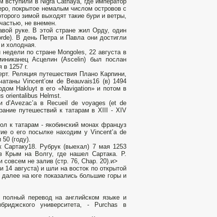
м вступили в Nigra Cathaya, где император
еро, покрытое немалым числом островов с
которого зимой выходят такие бури и ветры,
частью, не внемен.
авой руке. В этой стране жил Орду, один
orde). В день Петра и Павла они достигли
 и холодная.
 недели по стране Mongoles, 22 августа в
иниканец Асцелин (Ascelin) был послан
 в 1257 г.
рт. Реляция путешествия Плано Карпини,
таны Vincent’oм de Beauvais16 (в) 1494
дом Hakluyt в его «Navigation» и потом в
 orientalibus Helmst.
d’Avezac’a в Recueil de voyages (et de
ание путешествий к татарам в XIII - XIV
сол к татарам - якобинский монах француз
ие о его посылке находим у Vincent’a de
 50 (году).
к Сартаку18. Рубрук (выехал) 7 мая 1253
з Крым на Волгу, где нашел Сартака. Р.
 совсем не залив (стр. 76, Chap. 20).и>
и 14 августа) и шли на восток по открытой
, далее на юге показались большие горы и
м полный перевод на английском языке и
бриджского университета, - Purchas в