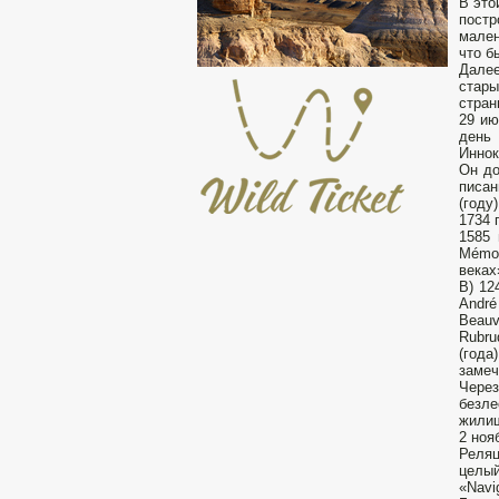
В это
постр
мален
что б
Далее
стары
стран
29 ию
день 
Иннок
Он до
писан
(году
1734 
1585 
Mémoi
веках
В) 12
André
Beauv
Rubru
(года
замеч
Через
безле
жилищ
2 ноя
Реляц
целы
«Navi