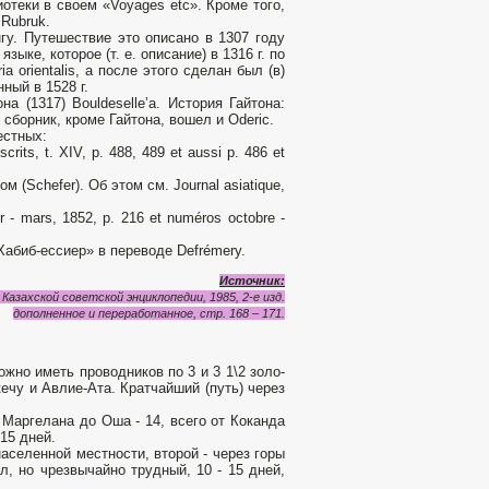
отеки в своем «Voyages etc». Кроме того,
 Rubruk.
гу. Путешествие это описано в 1307 году
ыке, которое (т. е. описание) в 1316 г. по
orientalis, а после этого сделан был (в)
нный в 1528 г.
 (1317) Bouldeselle’a. История Гайтона:
а в сборник, кроме Гайтона, вошел и Oderic.
естных:
ts, t. XIV, p. 488, 489 et aussi p. 486 et
(Schefer). Об этом см. Journal asiatique,
er - mars, 1852, p. 216 et numéros octobre -
абиб-ессиер» в переводе Defrémery.
Источник:
Казахской советской энциклопедии, 1985, 2-е изд.
дополненное и переработанное, стр. 168 – 171.
ожно иметь проводников по 3 и 3 1\2 золо­
кечу и Авлие-Ата. Кратчайший (путь) через
 Маргелана до Оша - 14, всего от Коканда
 15 дней.
аселенной местности, второй - через горы
, но чрезвычайно трудный, 10 - 15 дней,