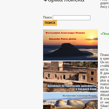
дорог
Аксу 
Поиск
«Печа
Плано
в хри
Он ех
стойб
est la
В ден
pays 
plus q
maison
Из Ка
нашел
Altis
В это
от ни
Siban