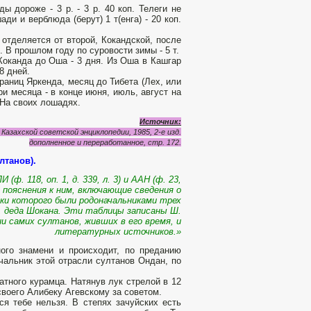
ды дороже - 3 р. - 3 р. 40 коп. Телеги не
ди и верблюда (берут) 1 т(енга) - 20 коп.
 отделяется от второй, Кокандской, после
 В прошлом году по суровости зимы - 5 т.
оканда до Оша - 3 дня. Из Оша в Кашгар
18 дней.
границ Яркенда, месяц до Тибета (Лех, или
и меся­ца - в конце июня, июль, август на
 На своих лошадях.
Источник:
Казахской советской энциклопедии, 1985, 2-е изд.
дополненное и переработанное, стр. 172.
лтанов).
. 118, оп. 1, д. 339, л. 3) и ААН (ф. 23,
кие пояснения к ним, включающие сведения о
мки которого были родоначальниками трех
, деда Шокана. Эти таблицы записаны Ш.
и самих султанов, живших в его время, и
литературных источников.»
ного знамени и происходит, по преданию
чальник этой отрасли султанов Ондан, по
атного курамца. Натянув лук стрелой в 12
 своего Алибеку Агевскому за советом.
ся тебе нельзя. В степях зачуйских есть