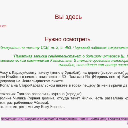
Вы здесь
вная
Нужно осмотреть.
бликуется по тексту ССВ, т. 2, с. 453. Черновой набросок сохранился
"Памятная записка свидетельствует о большом интересе Ш. У
рхеологическим памятникам Казахстана. В тексте оригинала некотор
очевидно, это сделал сам автор после
 Аксу к Карасуйскому пикету (могилу Урдабай), на дороге (встречается) 
оло Илийского пикета, вниз верст с 30 - Тамгалы-Яр. (Надпись снята). Ви
допровод на Ченгельдинском пикете.
 Копала на Старо-Каратальском пикете в горах пещеру (в ней вырыли д
.
верховьях Талгара развалины кургана (городка).
долине Чилика (горная долина, откуда течет Чилик, есть развалина кр
ки, разграбленные Аблаем).
ять и осмотреть могилу Козу-Корпечь.
Валиханов Ч. Ч. Собрание сочинений в пяти томах. Том 4 – Алма-Ата, Главная редак