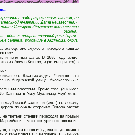
ие дополненное и переработанное, стр. 164 – 166.
ва.
хра­нился в виде разрозненных листов, не
ательной нумерации Дата неизвестна.»
й части Синьцзян-Уйгурского автономного
района.
ол - одно из старых названий реки Тарим.
кие селения, входящие в Аксунский округ.
а, вследствие слухов о приходе в Кашгар
Кашгаре.
ль и почетный халат. В 1855 году ездил
тно иэ Аксу в Кашгар, и (затем пришел) в
кул.
поймавшего Джангир-ходжу. Фамилия эта
мел на Анджанской улице. Аксакалом был
земными властями. Кроме того, (он) имел
. Из Кашгара в Аксу Мухаммед-Якуб летел
ая глауберовой солью, и (идет) по левому
а дороге по обеим сторонам Эргола растет
, на третьей станции переходят на правый
 Маралбаши - местное урочное название,
уля, тянутся (селения) доланов до самого
ь с гарнизоном в 3 чело­века. С Байчука