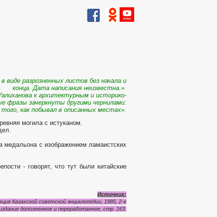
 в виде разрозненных листов без начала и
конца. Дата написания неиз­вестна.»
алиханова к архитектурным и историко-
ые фразы зачеркнуты другими чернилами:
 того, как побывал в описанных местах».
древняя могила с истуканом.
дел.
ва медальона с изображением ламаистских
епости - говорят, что тут были китайские
Источник:
ция Казахской советской энциклопедии, 1985, 2-е
издание дополненное и переработанное, стр. 163.