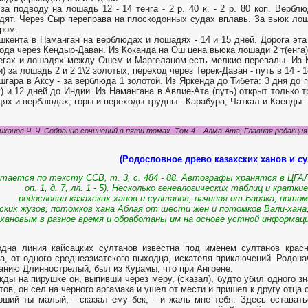
за подводу на лошадь 12 - 14 тенга - 2 р. 40 к. - 2 р. 80 коп. Верблю
дят. Че­рез Сыр переправа на плоскодонных судах вплавь. За вьюк ло­ша
ром.
ш­кента в Наманган на верблюдах и лошадях - 14 и 15 дней. Дорога эта
ода через Кендыр-Даван. Из Коканда на Ош цена вьюка лошади 2 т(енга).
егах и лошадях между Ошем и Маргеланом есть мелкие перевалы. Из К
и) за ло­шадь 2 и 2 1\2 золотых, переход через Терек-Даван - путь в 14 - 
шгара в Аксу - за верблюда 1 золотой. Из Яркенда до Тибета: 3 дня до 
) и 12 дней до Индии. Из Намангана в Авлие-Ата (путь) открыт только тр
ях и верблюдах; горы и переходы трудны - Карабура, Чаткал и Каенды.
иханов Ч. Ч. Собрание сочинений в пяти томах. Том 4 – Алма-Ата, Главная редакция 
(Родословное древо казахских ханов и су
тается по тексту ССВ, т. 3, с. 484 - 88. Автографы хранятся в ЦГАЛИ (ф
оп. 1, д. 7, лл. 1 - 5). Несколько генеалогических таблиц и крат
родословии казахских ханов и султанов, начиная от Барака, пото
хских жузов; потомков хана Аблая от шести жен и потомков Вали-хана
хановым в разное время и обработаны им на основе устной информаци
одна линия кайсацких султанов известна под именем султанов крас
а, от одного среднеазиатского выходца, искателя приключений. Родона
анию Длиннострелый, был из Курамы, что при Ангрене.
ды на пирушке он, выпивши через меру, (сказал), будто убил одного зн
тов, он сел на черного аргамака и ушел от мести и пришел к другу отца
оший ты малый, - сказал ему бек, - и жаль мне тебя. Здесь оставать