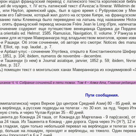
рон издал французский перевод с латинского текста королевской библи
eil de voyages, т. IV есть латинский текст d’Avezac’a Itinerar. Willelmin de
, или Hayton, армянский царь, был в одно время с Рубруквисом у Мен
ком его Гайтоном, который жил долго на острове Кипре, на французском яз
занию папы Клеменца было переведено на латынь под названием Historia 
г. опять французский перевод монахом Frére Jean le Long d’lpre, напечата
очинение содержит еще путешествие венецианца Одерика ди Порденона
ia orientalis ed. Helmst. 1585. Ramusius, Navigation, II. volume. У Ранкуз
ники для истории Мавераннагра под владычеством монголов, кроме изв
-и Рашиди. Об этом сочинении, об авторе его смотри: Notices des manuscri
. Elliot, op. sup. laudat., p. 7.
-и Арбаат-улус - сочинение Улугбека, открыто в Константинополе Шефером 
er, 1851, p. 104; ibidem, numeros de novembre - decembre.
-и Ташкенди (о нем) в Journal asiatique, janvier, 1852 p. 59; ibidem, févri
bre, p. 317.
ь) помещен текст о монгольских ханах Мавераннагра из хондемировой «Х
иханов Ч. Ч. Собрание сочинений в пяти томах. Том 4 – Алма-Ата, Главная редакция 
Пути сообщения.
емипалатинска) через Верное (до центров Средней Азии) 80 - 85 дней, м
а верблюда, а русские подводы на телегах - по 30 коп. за пуд. Через Ит
­ную степь и через Чулак-Курган 35 - 40 дней.
шкента до Коканда 24 таша, от Коканда до Маргелана - 9 пар(сахов), от
а 24 таша. Из Ташкента в Коканд - две дорога. Одна через Уч (Уг?), 12 и
а гладкая, один толь­ко небольшой перевал на верблюдах и телегах по н
р, больше на лошадях, проходят и верблюды, но тяжело. Один перевал
юды (проходят) в 6 и 7 дней.