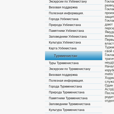
Гокла
Экскурсии по Узбекистану
разво
Визовая поддержка
Гокла
произ
Полезная информация.
защит
Города Узбекистана
Гокла
дают 
Природа Узбекистана
перси
Памятники Узбекистана
Ямуд
жизнь
Заповедники Узбекистана
Первы
Культура Узбекистана
власт
Туркм
Карта Узбекистана
свой 
Гокла
Туркменистан
траги
неуд(
Туры Туркменистана
Начал
Экскурсии по Туркменистану
изруб
metis
Визовая поддержка
Ходжи
Полезная информация.
служа
Один 
Города Туркменистана
Астр(
Природа Туркменистана
После
родит
Памятники Туркменистана
отдел
Заповедники Туркменистана
Культура Туркменистана