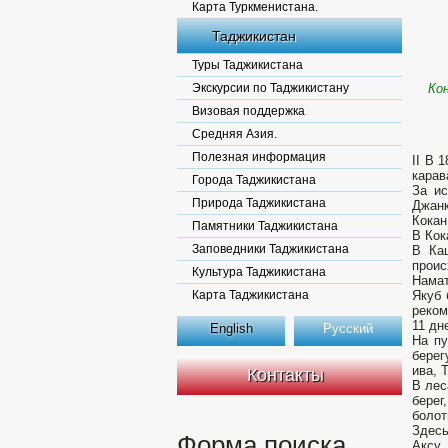
Карта Туркменистана.
Таджикистан
Туры Таджикистана
Экскурсии по Таджикистану
Ко
Визовая поддержка
Средняя Азия.
Полезная информация
II В 
карав
Города Таджикистана
За ис
Природа Таджикистана
Джанк
Кокан
Памятники Таджикистана
В Кок
Заповедники Таджикистана
В Ка
проис
Культура Таджикистана
Намат
Карта Таджикистана
Якуб 
реком
11 дн
English
Русский
На пу
берег
ива, 
Контакты
В лес
берег
болот
Здесь
Форма поиска
Аксу.