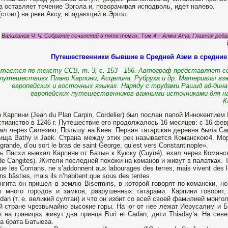
а оставляет течение Эргола и, поворачивая исподволь, идет налево.
(стоит) на реке Аксу, впадающей в Эргол.
Валиханов Ч. Ч. Собрание сочинений в пяти томах. Том 4 – Алма-Ата, Главная редак
Путешественники бывшие в Средней Азии в средние 
тается по тексту ССВ, т. 3, с. 153 - 156. Автограф представляет со
путешествиях Плано Карпини, Асцелина, Рубрука и др. Материалы взя
европейских и восточных языках. Наряду с трудами Рашид ад-дина
европейских путешественников важными источниками для на
К
 Карпини (Jean du Plan Carpin, Cordelier) был послан папой Иннокентие
стианство в 1246 г. Путешествие его продолжалось 16 месяцев: с 16 февр
ал через Силезию, Польшу на Киев. Первая татарская деревня была Can
ища Bathy и Jaek. Страна между этих рек называется Команскою4. Море
 grande, d’ou sort le bras de saint George, qu’est vers Constantinople».
ь Пасхи выехал Карпини от Батыя к Куюку (Cuyné), ехал через Команск
de Cangites). Жители последней похожи на команов и живут в палатках. Tou
ue les Comans, ne s’addonnent aux labourages des terres, mais vivent des le
s bâsties, mais ils n’habitent que sous des tentes.
нгита он пришел в землю Bisermins, в которой говорят по-комански, н
 много городов и замков, разрушенных татарами. Карпини говорит,
oldan (т. е. великий султан) и что он избит со всей своей фамилией монго
й стране чрезвычайно высокие горы. На юг от нее лежат Иерусалим и Б
х на границах живут два принца Buri et Cadan, дети Thiaday’a. На севе
’a брата Батыева.