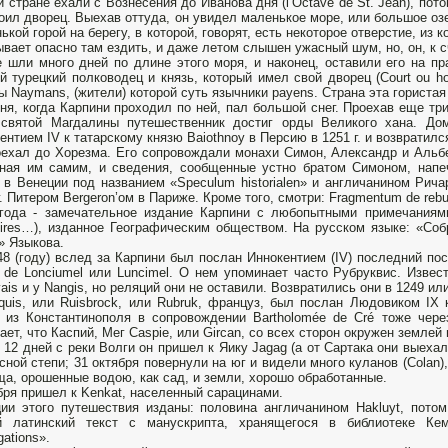
й стране ехали с Вознесения до Иванова дня (l’Octave de St. Jean), пото
оил дворец. Выехав оттуда, он увидел маленькое море, или большое оз
ькой горой на берегу, в которой, говорят, есть некоторое отверстие, из 
ывает опасно там ездить, и даже летом слышен ужасный шум, но, он, к с
 шли много дней по длине этого моря, и наконец, оставили его на пр
й турецкий полководец и князь, который имел свой дворец (Court ou h
ы Naymans, (жители) которой суть язычники payens. Страна эта гористая
ня, когда Карпини проходил по ней, пал большой снег. Проехав еще три
святой Магдалины путешественник достиг орды Великого хана. Дом
ентием IV к татарскому князю Baiothnoy в Персию в 1251 г. и возвратился
ехал до Хорезма. Его сопровождали монахи Симон, Александр и Альбе
ная им самим, и сведения, сообщенные устно братом Симоном, напеча
) в Венеции под названием «Speculum historialen» и англичанином Ричар
г. Питером Bergeron’oм в Париже. Кроме того, смотри: Fragmentum de rebus
года - замечательное издание Карпини с любопытными примечаниями 
res…), изданное Географическим обществом. На русском языке: «Собр
» Языкова.
48 (году) вслед за Карпини был послан Иннокентием (IV) последний по
 de Lonciumel или Luncimel. О нем упоминает часто Рубруквис. Извест
ais и у Nangis, но реляций они не оставили. Возвратились они в 1249 или
quis, или Ruisbrock, или Rubruk, француз, был послан Людовиком IX 
) из Константинополя в сопровождении Bartholomée de Сré тоже чере
ает, что Каспий, Мег Caspie, или Gircan, со всех сторон окружен землей и
 12 дней с реки Волги он пришел к Яику Jagag (а от Сартака они выехал
сной степи; 31 октября повернули на юг и видели много куланов (Colan)
а, орошенные водою, как сад, и земли, хорошо обработанные.
бря пришел к Kenkat, населенный сарацинами.
ии этого путешествия изданы: половина англичанином Hakluyt, пото
й латинский текст с манускрипта, хранящегося в библиотеке Кем
gations».