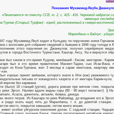
издан
Показания Мухаммед-Якуба Джанкуло
«Печатается по тексту ССВ, т. 2, с. 415 - 416. Черновой набросок со
имеющих последов
на-Турпан (Старый Турфан) - город, расположенный в северо-во­сточно
Эрг
Маралбаши и Байчук - уйгурс
1847 году Мухаммед-Якуб ездил в Кульджу по поручению князя Горчаков
ана с волосами для собрания сведений о бывшем в 1846 году го­лоде в 
полнение этого поручения он, Джанкулов, получил серебряную меда
улов в города Восточного Туркестана: Кашгар, Аксу, Уш и вернулся обра
.
ане был ханом в это время Худояр, минбашей - Касим, михтаром - Карим
шгаре был в это время правителем Махмет-Таджи, сын Исак-Вана, 
ходит из Кона-Турпана, жил 3 месяца в сарае зекетхана, квартиру и
-хан.
был хорошо принят амбанем, которого знали в Или (как) уважаемого ту
ен­дательные письма от кокандского хазрета и от михтара Карим-кула
ей верхом без каравана.
ти (было) 18 станций (уртян), дорога ровная при мягком глее, покрыт
у реки Эргол. Налево вдали видны горы (80 - 90 верст пола­гают). || Н
Таmarix, Асаcia, дженгель, актыкян, боярка, джигда.
ах много тигров. Из Кашгара по реке Файзабад, до впадения его в Эргол
, и (надо ехать еще) пять до Маралбапш, т. е. до девятой станции.
истое место, по­крытое камышом; летом много мошек.
 живет особое уйгур­ское поколение долан. С седьмой станции, Чадырк
 Главный город доланов Бачук, (рядом расположена) китайская крепост