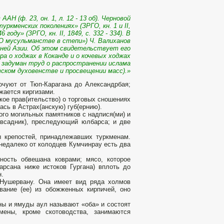
Н (ф. 23, он. 1, л. 12 - 13 об). Черновой
ркменских поколениях» (ЗРГО, кн. 1 и II,
году» (ЗРГО, кн. II, 1849, с. 332 - 334). В
«О мусульманстве в степи») Ч. Валиханов
дней Азии. Об этом свидетельствует его
 о ходжах в Коканде и о ко­чевых ходжах
 задуман труд о распространении ислама
тском духовенстве и просвещении масс).»
очуют от Тюп-Карагана до Александрбая;
жается киргизами.
кое прав(ительство) о торговых сношениях
ась в Астрах(анскую) губ(ернию).
го могильных памятников с надпися(ми) и
– всадник), преследующий юлбарса; и две
ы крепостей, принадлежавших туркменам.
 недалеко от колодцев Кумчинрау есть два
ность обвешана коврами; мясо, которое
арсана ниже истоков Гургана) вплоть до
н.
 Нушервану. Она имеет вид ряда холмов
вание (ее) из обожженных кирпичей, оно
аны и ямуды аул называют «оба» и состоят
мены, кроме скотоводства, занимаются