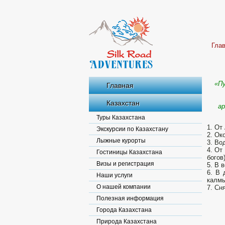
Гла
«Пу
Главная
Казахстан
а
Туры Казахстана
1. От
Экскурсии по Казахстану
2. Ок
Лыжные курорты
3. Во
4. От
Гостиницы Казахстана
богов)
Визы и регистрация
5. В 
6. В 
Наши услуги
калмы
О нашей компании
7. Сн
Полезная информация
Города Казахстана
Природа Казахстана