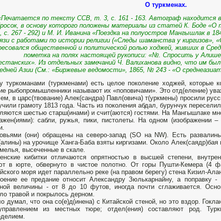
О туркменах.
«Печатается по тексту ССВ, т. 3, с. 161 - 163. Автограф находится в АА
росок, в основу которого положены материалы из статей К. Боде «О ту
, с. 267 - 292) и М. И. Иванина «Поездка на полуостров Мангышлак в 1846 
язи с работами по истории религии («Следы шаманства у киргизов», 
есовался общественной и политической ролью ходжей, живших в Сре
пометка на полях настоящей рукописи: «№. Спросить у Алишера
естанских». Из отдельных замечаний Ч. Валиханова видно, что им был
едней Азии (См.: «Биржевые ведомости», 1865, № 243 - «О среднеазиа
 туркоманами (туркменами) есть целое поколение ходжей, которые к
ие рыбопромышленники называют их «поповичами». Это отд(еление) ува
ем, в царс(твование) Алек(сандра) Павл(овича) т(уркмены) просили русс
учили грамоту 1813 года. Часть из поколения абдал, бурунчук переселил
ляются шестью старш(инами) и счит(аются) гостями. На Мангышлаке мно
ажен(иями): сабли, ружья, пики, пистолеты. На одном (изображении 
и.
овьями (они) обращены на северо-запад (SO на NW). Есть развалин
(алины) на урочище Ханга-Баба взяты киргизами. Около Алек(саядр)бая
мелья, высеченные в скале.
енские кибитки отличаются опрятностью в высшей степени, внутрен
т в юрте, обвернуто в чистое полотно. От горы Пушти-Кемера (4 ф
йского моря идет параллельно реке (на правом берегу) стена Кизил-Ала
оение ее предание относит Александру Зюлькарнайну, а поправку -
ной величины - от 8 до 10 футов, иногда почти сглаживается. Осно
ло травой и покрылось дерном.
о думал, что она со(е)д(инена) с Китайской стеной, но это вздор. Гокл
управлением из местных тюре; отдел(ения) составляют род. Турк
еделием.