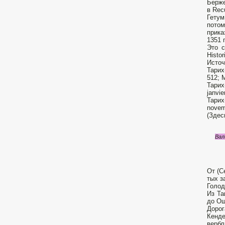
Берже
в Recu
Гетум
потом
прика
1351 
Это с
Histor
Источ
Тарих
512; M
Тарих
janvi
Тарих
novem
(Здес
Вал
От (С
тых з
Голод
Из Та
до Ош
Дорог
Кенде
вербл