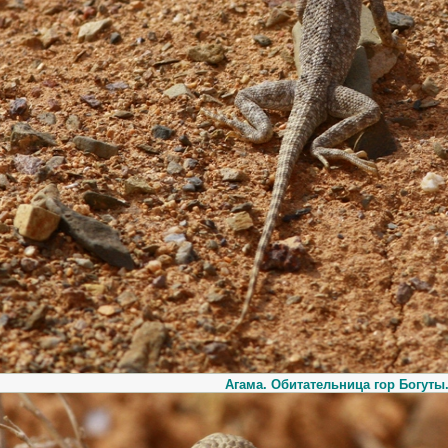
Агама. Обитательница гор Богуты