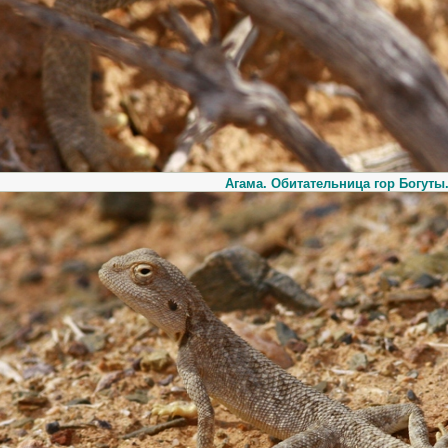
Агама. Обитательница гор Богуты