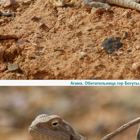
Агама. Обитательница гор Богуты