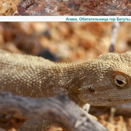
Агама. Обитательница гор Богуты