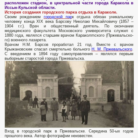
расположен стадион, в центральной части города Каракола в
Иссык-Кульской области.
История создания городского парка отдыха в Караколе.
Своим рождением
городской пар
к отдыха обязан уникальному
человеку конца XIX века Барсову Николаю Михайловичу (1857 –
1904 г.г.). Врач и общественный деятель. По окончании
медицинского факультета Московского университета служил с
1880 года, являлся старшим врачом Караколmского (Пржевальско­
го) военного лазаре­та.
Врачом Н.М. Барсов проработал 21 год. Вместе с вра­чом
Крыжановским спасал смертельно больного
Н. М. Пржевальского
.
С вве­дением в 1894 году самоуправления – являлся первым
выборным старостой города Пржевальска.
Вход в городской парк в Пржевальске. Середина 50-ых годов
прошлого века. Автор фотографии неизвестен.