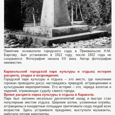
Памятник основателю городского сада в Пржевальске Н.М.
Барсову, был установлен в 1912 году, после 1922 года не
сохранился. Фотография начала XX века. Автор фотографии
неизвестен.
Каракольский городской парк культуры и отдыха: история
расцвета, упадка и возрождения.
Городской парк культуры и отдыха – это место, где поколения
горожан проводили досуг, наслаждаясь природой, аттракционами и
культурными мероприятиями. Его история – это, череда взлетов и
падений, отражающих судьбу самого города.
Время расцвета
парка культуры и отдыха в Караколе.
Парк был заложен несколько десятилетий назад и быстро стал
популярным местом отдыха. Широкие аллеи, ухоженные клумбы,
аттракционы и концертные площадки притягивали сюда людей всех
возрастов. Здесь устраивали праздники, выступали музыканты,
работали летние кинотеатры.