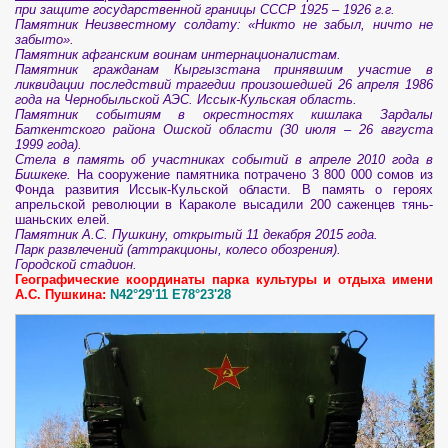
при защите государственной границы СССР 1925 – 1926 г.г.
Памятник Неизвестному солдату: «Никто не забыл, ничто не
забыто».
Памятник афганским воинам интернационалистам.
Памятник гражданам Кыргызстана принявшим участие в
ликвидации последствий трагедии произошедшей 26 апреля 1986
года на Чернобыльской АЭС. Иссык-Кульская область.
Памятник событиям в окрестностях кишлака Зардалы
Баткентского района Ошской области (30 июля – 26 августа
1999 года).
Стела в память об участниках событий в апреле 2010 года в
Бишкеке.
На сооружение памятника потрачено 3 800 000 сомов из
Фонда развития Иссык-Кульской области. В память о героях
апрельской революции в Караколе высадили 200 саженцев тянь-
шаньских елей.
Памятник А.С. Пушкину, открытый 11 декабря 2015 года.
Парк развлечений (аттракционы, колесо обозрения).
Городской стадион.
Географические координаты парка культуры и отдыха имени
А.С. Пушкина:
N42°29'11 E78°23'28