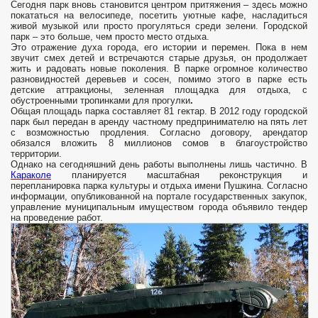
Сегодня парк вновь становится центром притяжения – здесь можно
покататься на велосипеде, посетить уютные кафе, насладиться
живой музыкой или просто прогуляться среди зелени. Городской
парк – это больше, чем просто место отдыха.
Это отражение духа города, его истории и перемен. Пока в нем
звучит смех детей и встречаются старые друзья, он продолжает
жить и радовать новые поколения. В парке огромное количество
разновидностей деревьев и сосен, помимо этого в парке есть
детские аттракционы, зеленная площадка для отдыха, с
обустроенными тропинками для прогулки
.
Общая площадь парка составляет 81 гектар. В 2012 году городской
парк был передан в аренду частному предпринимателю на пять лет
с возможностью продления. Согласно договору, арендатор
обязался вложить 8 миллионов сомов в благоустройство
территории.
Однако на сегодняшний день работы выполнены лишь частично. В
Караколе
планируется масштабная реконструкция и
перепланировка парка культуры и отдыха имени Пушкина. Согласно
информации, опубликованной на портале государственных закупок,
управление муниципальным имуществом города объявило тендер
на проведение работ.