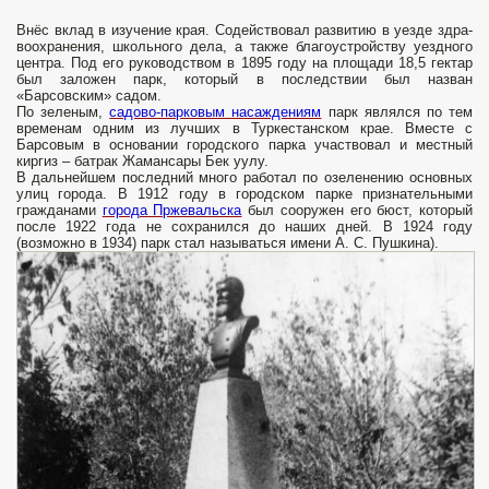
Внёс вклад в изучение края. Содействовал развитию в уезде здра­
воохранения, школьного дела, а также благоустройству уездного
центра. Под его руководством в 1895 году на площади 18,5 гектар
был заложен парк, который в последствии был назван
«Барсовским» садом.
По зеленым,
садово-парковым насаждениям
парк являлся по тем
временам одним из лучших в Туркестанском крае. Вместе с
Барсовым в основании городского парка участвовал и местный
киргиз – батрак Жамансары Бек уулу.
В дальнейшем последний много работал по озеленению основных
улиц города. В 1912 году в городском парке признательными
гражданами
города Пржевальска
был сооружен его бюст, который
после 1922 года не сохранился до наших дней. В 1924 году
(возможно в 1934) парк стал называться имени А. С. Пушкина).