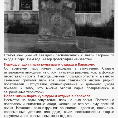
Статуя женщины «К звездам» располагалась с левой стороны от
входа в парк. 1964 год. Автор фотографии неизвестен.
Период упадка
парка культуры и отдыха в Караколе.
Со временем парк начал приходить в запустение. Старые
аттракционы выходили из строя, скамейки разрушались, а фонари
переставали гореть. Некогда шумные площадки опустели, а вместо
семейных прогулок парк все чаще становился местом редких
посетителей. Отсутствие финансирования и должного ухода
привели к тому, что многие уголки парка превратились в
заброшенные территории.
Новая жизнь
парка культуры и отдыха в Караколе.
Несмотря на годы запустения, парк не был забыт. Постепенно
появились инициативные люди, желающие вернуть ему прежний
облик. Началась реконструкция: обновились дорожки, появились
современные детские площадки, были восстановлены старые
карусели и построены новые зоны отдыха.