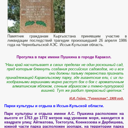
Памятник гражданам Кыргызстана принявшим участие в
ликвидации последствий трагедии произошедшей 26 апреля 1986
года на Чернобыльской АЭС. Иссык-Кульская область.
Прогулка в парк имени Пушкина в городе Каракол.
“Наш край на­счи­ты­ва­ет в сво­их пределах не од­ин рос­кош­ный сад,
пред ко­то­рым блек­нуть создания рос­сий­ских са­до­во­дов, но и все
они долж­ны паль­му пер­вен­ства при­знать
при­над­ле­жащей Ка­ра­коль­ско­му пар­ку, где ги­гант­ские ели, с их пи­
ко­об­раз­ны­ми вер­ши­на­ми мир­но рас­тут бок о бок с аро­ма­тич­ным
ал­ма­тин­ским яб­ло­ком, соч­ным аб­ри­ко­сом и тем­но-пур­пу­ро­вой
виш­ней. Тут же раз­бит пре­крас­ный цветник.”
И.И. Гей­е­р. "Тур­ке­стан". 1909 год.
Парки культуры и отдыха в Иссык-Кульской области.
Парк культуры и отдыха имени А.С. Пушкина расположен на
высоте от 1763 до 1772 метров над уровнем моря, находится в
квадрате улиц: Айтматова, Токтогула, Коенкозова и Дербишева,
южной части парка расположен зоопарк, на территории парка