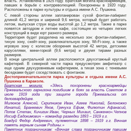
власть. Установлена в 1925 году. Братская могила красноармейцев,
павших в борьбе с контрреволюцией. Похоронены в 1920 году.
Расположены в парке культуры и отдыха имени А.С. Пушкина.
С левой стороны аллеи запланирован сухой фонтан-лабиринт
длиной 41,2 метра и шириной 9,6 метра, который будет работать
летом, выпуская струи воды высотой до 1,2 метра. Также в парке
появятся автодром и летнее кафе, состоящее из четырех легких
конструкций в виде юрт разного размера.
Территория будет разделена на несколько зон: фонтан-лабиринт,
тихую зону, скейт-зону, развлекательную зону, Wi-Fi-зону, а также
игровую зону с колесом обозрения высотой 42 метра, детскими
каруселями, мини-горкой (9,6 метра) и двумя тирами разных
размеров.
В конце центральной аллеи расположится двухэтажный круглый
кафетерий. В северной части парка предусмотрен амфитеатр с
еще одним двухуровневым кафетерием, а тихая зона с теневыми
беседками будет соседствовать с фонтаном.
Достопримечательности парка культуры и отдыха имени А.С.
Пушкина в Караколе.
Братская могила:
«Здесь похоронены красноармейцы
Пржевальского гарнизона погибшим в боях за власть Советом в
июле 1919 года при защите города Пржевальска от
белогвардейцев.
Милюков Алексей, Скрипников Иван, Агеев Николай, Белоножко
Игнатий, Бранкевич Яков, Гречуха Ефим, Филютин Афанасий,
Попов Степан, Кичигин Иван, Черных Михаил, Санженко».Чепнов
Иосиф Евдокимович – командир разведки 1893 – 1919 г.г.
Бовдуй Федор Андреевич, пулеметчик 1898 – 1919 г.г.
Вечная
память верным сынам Родины.»
Памятник пограничникам:
«Вечная слава пограничникам павшим