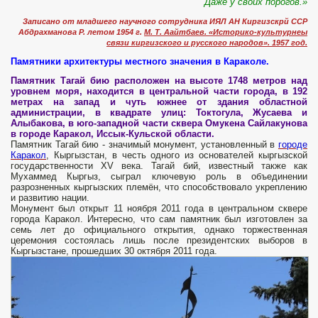
Даже у своих порогов.»
Записано от младшего научного сотрудника ИЯЛ АН Киргизскрй ССР
Абдрахманова Р. летом 1954 г.
М. Т. Аайтбаев. «Историко-культурнеы
связи киргизского и русского народов». 1957 год.
Памятники архитектуры местного значения в Караколе.
Памятник Тагай бию
расположен на высоте 1748 метров над
уровнем моря, находится в центральной части города, в 192
метрах на запад и чуть южнее от здания областной
администрации, в квадрате улиц: Токтогула, Жусаева и
Алыбакова, в юго-западной части сквера Омукена Сайлакунова
в городе Каракол, Иссык-Кульской области.
Памятник Тагай бию - значимый монумент, установленный в
городе
Каракол
, Кыргызстан, в честь одного из основателей кыргызской
государственности XV века. Тагай бий, известный также как
Мухаммед Кыргыз, сыграл ключевую роль в объединении
разрозненных кыргызских племён, что способствовало укреплению
и развитию нации.
Монумент был открыт 11 ноября 2011 года в центральном сквере
города Каракол. Интересно, что сам памятник был изготовлен за
семь лет до официального открытия, однако торжественная
церемония состоялась лишь после президентских выборов в
Кыргызстане, прошедших 30 октября 2011 года.