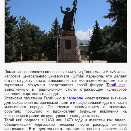
Памятник расположен на пересечении улиц Токтогула и Алыбакова,
напротив центрального универмага (ЦУМа) Каракола, что делает
его легко доступным для посещения как местными жителями, так и
туристами. Монумент представляет собой фигуру
Тагай бия,
выполненную в традиционном стиле, отражающем культурное
наследие кыргызского народа.
Установка памятника Тагай бию в
Караколе
имеет важное значение
для сохранения исторической памяти и национальной идентичности
кыргызского народа. Он служит напоминанием о значимых
событиях прошлого и вдохновляет будущие поколения на
сохранение и развитие культурного наследия страны.
Тагай бий родился в 1469 или 1470 году и известен как лидер,
объединивший кыргызские племена после распада империи
чингизидов. Его деятельность заложила основы современной