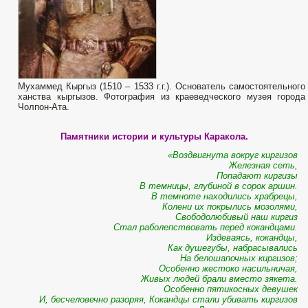
Мухаммед Кыргыз (1510 – 1533 г.г.). Основатель самостоятельного
ханства кыргызов. Фотография из краеведческого музея города
Чолпон-Ата.
Памятники истории и культуры Каракола.
«Воздвигнута вокруг киргизов
Железная сеть,
Попадают киргизы
В темницы, глубиной в сорок аршин.
В темноте находились храбрецы,
Колени их покрылись мозолями,
Свободолюбивый наш киргиз
Стал раболепствовать перед кокандцами.
Издеваясь, кокандцы,
Как душегубы, набрасывались
На белошапочных киргизов;
Особенно жестоко насильничая,
Живых людей брали вместо зякета.
Особенно пятикосных девушек
И, бесчеловечно разоряя, Кокандцы стали убивать киргизов