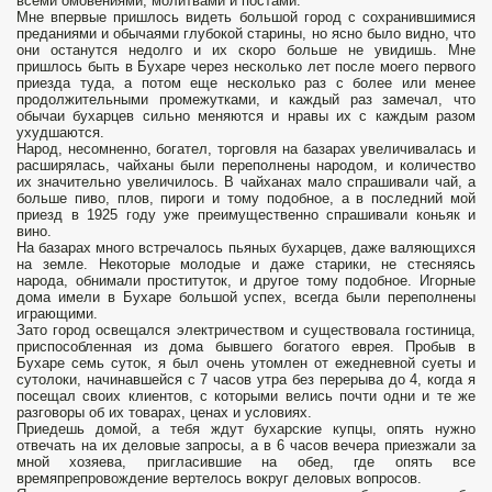
всеми омовениями, молитвами и постами.
Мне впервые пришлось видеть большой город с сохранившимися
преданиями и обычаями глубокой старины, но ясно было видно, что
они останутся недолго и их скоро больше не увидишь. Мне
пришлось быть в Бухаре через несколько лет после моего первого
приезда туда, а потом еще несколько раз с более или менее
продолжительными промежутками, и каждый раз замечал, что
обычаи бухарцев сильно меняются и нравы их с каждым разом
ухудшаются.
Народ, несомненно, богател, торговля на базарах увеличивалась и
расширялась, чайханы были переполнены народом, и количество
их значительно увеличилось. В чайханах мало спрашивали чай, а
больше пиво, плов, пироги и тому подобное, а в последний мой
приезд в 1925 году уже преимущественно спрашивали коньяк и
вино.
На базарах много встречалось пьяных бухарцев, даже валяющихся
на земле. Некоторые молодые и даже старики, не стесняясь
народа, обнимали проституток, и другое тому подобное. Игорные
дома имели в Бухаре большой успех, всегда были переполнены
играющими.
Зато город освещался электричеством и существовала гостиница,
приспособленная из дома бывшего богатого еврея. Пробыв в
Бухаре семь суток, я был очень утомлен от ежедневной суеты и
сутолоки, начинавшейся с 7 часов утра без перерыва до 4, когда я
посещал своих клиентов, с которыми велись почти одни и те же
разговоры об их товарах, ценах и условиях.
Приедешь домой, а тебя ждут бухарские купцы, опять нужно
отвечать на их деловые запросы, а в 6 часов вечера приезжали за
мной хозяева, пригласившие на обед, где опять все
времяпрепровождение вертелось вокруг деловых вопросов.