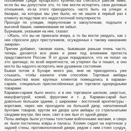
положении среди бухарского купечества считался рангом ниже,
если бы мы допустили это, то тем могли испортить свои деловые
отношения, из-за этого приходилось часто быть на улицах и
базарах, на которых мы уже были, но не зашли в первый раз к
клиенту вследствие его недостаточной популярности.
Проходя по улицам, переулочкам и закоулочкам, подошли к
высокой башне, наименование ее забыл.
Бурнашев, указывая на нее, сказал:
- «Жаль, что вы не приехали вчера, а то бы могли увидать, как с
нее сбросили двух преступников, осужденных к такому наказанию
эмиром».
Причем добавил, таковая казнь, бывавшая раньше очень часто,
теперь делается все реже и реже под влиянием протеста
представителя России. Я от души порадовался, что не попал на
это зрелище; по всей вероятности, не утерпел бы и пошел, а оно
могло бы надолго испортить мое душевное состояние.
Бывая потом в Бухаре много раз, мне не приходилось уже
слышать, чтобы казнили этим способом. Торговые амбары
большинства моих крупных клиентов помещались в караван-
сараях, специально приспособленных для торговли однородными
товарами.
Караван-сараев было много, и в них торговали шелком, шерстью,
мануфактурой, кожей, фруктами и т. д. Караван-сарай был
довольно большое здание, с широкими - восточной архитектуры -
воротами, через них проходили на большой двор, наполненный
бунтами товаров; кругом же двора шли амбары со стрельчатыми
сводами внутри, без окон, свет в них был от одной двери.
Полы амбара были устланы толстыми войлочными матами, и сверх
их были постелены ковры и паласы. Хозяин сидел на корточках у
задней стены, противоположной двери, рядом с ним стоял сундук,