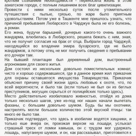
кротким сознанием необходимости - переносила жизнь в этом
азиатском городе, с полным лишением всех благ цивилизации.
Провести с ними несколько суток после утомительного
путешествия с пылью, грязью, по жаре было приятным
удовольствием. Потом уже в Ташкенте мне пришлось узнать, что
причиной пребывания Любарского в Чарджуе была не его болезнь,
а роман.
Его жена, будучи барышней, дочерью какого-то очень важного
жандарма, влюбилась в Любарского, решила бежать с ним, зная,
что не получит согласия на брак от отца. Выбрали город Чарджуй,
находящийся во владении эмира бухарского, где не было
жандармов, а потому отец не мог получить сведения о пребывании
его дочери там.
На бывшей плантации был деревянный дом, выстроенный
агрономами для своего житья.
Дом состоял из нескольких довольно поместительных комнат,
чисто и хорошо содержавшихся, где в данное время жил приказчик
для охраны оставшегося имущества Товарищества. Приказчик
объяснил причину своей жизни здесь любовью к охоте, что, по
всей вероятности, и было так (если только не был он из беглых
преступников, могущих скрыться от полицейских только здесь).
Место действительно изобиловало живностью, отойдя из дома
только несколько шагов, уже из-под ног наших начали вылетать
фазаны, с большим довольно шумом. Будь бы мы охотники,
настрелять могли большое количество этой вкусной птицы: так
много ее было там.
Приказчик подтвердил, что здесь в изобилии водятся хищники, и
только еше вчера он, проезжая верхом на лошади, услыхал
страшный треск от ломки камыша, он с трудом мог удержать
лошадь, напуганную шумом, и он, как рассказывал, приготовился к