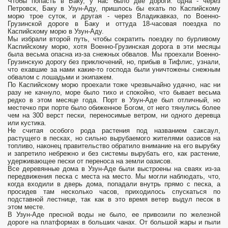
Чтобы попасть в Баку, у нас было две дороги: одна - через
Петровск, Баку в Узун-Аду, пришлось бы ехать по Каспийскому
морю трое суток, и другая - через Владикавказ, по Военно-
Грузинской дороге в Баку и оттуда 18-часовая поездка по
Каспийскому морю в Узун-Аду.
Мы избрали второй путь, чтобы сократить поездку по бурливому
Каспийскому морю, хотя Военно-Грузинская дорога в эти месяцы
была весьма опасна из-за снежных обвалов. Мы проехали Военно-
Грузинскую дорогу без приключений, но, прибыв в Тифлис, узнали,
что ехавшие за нами какие-то господа были уничтожены снежным
обвалом с лошадьми и экипажем.
По Каспийскому морю проехали тоже чрезвычайно удачно, нас ни
разу не качнуло, море было тихо и спокойно, что бывает весьма
редко в этом месяце года. Порт в Узун-Аде был отличный, но
местечко при порте было обиженное Богом, от него тянулись более
чем на 300 верст пески, переносимые ветром, ни одного деревца
или кустика.
Не считая особого рода растения под названием саксаул,
растущего в песках, но сильно вырубаемого жителями оазисов на
топливо, наконец правительство обратило внимание на его вырубку
и запретило небрежно и без системы вырубать его, как растение,
удерживающее пески от переноса на земли оазисов.
Все деревянные дома в Узун-Аде были выстроены на сваях из-за
передвижения песка с места на место. Мы могли наблюдать, что,
когда входили в дверь дома, попадали внутрь прямо с песка, а
просидев там несколько часов, приходилось спускаться по
подставной лестнице, так как в это время ветер выдул песок в
этом месте.
В Узун-Аде пресной воды не было, ее привозили по железной
дороге на платформах в больших чанах. От большой жары и пыли