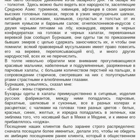
- толкотня. Здесь можно было видеть все народности, заселяющие
Среднюю Азию: туркменов, хивинцев, афганцев в своих широких
высоких головных папахах, персов в узких мерлушечьих шапках,
китайцев с косичками, калмыков, скуластых и толстых от их
питания кумысом и бараньим салом; огнепоклонников-индусов с
двумя черными пятнами на лбу, кокандцев, евреев в черных
конфедератках на головах и черных халатах, перевязанных
веревкой (как сообщил Бурнашев, они одеты так по приказаниям
бывших эмиров с целью сдержать заносчивость их, и чтобы они
помнили: всякий правоверный мусульманин имеет право повесить
его на веревке, перепоясывающей его), и много других
народностей, всех их не перечислить.
В толпе невольно обратили мое внимание прогуливающиеся
красивые мальчики, набеленные и подрумяненные, разряженные в
парчовые халаты, с большим количеством перстней на пальцах, в
сопровождении старичков, смотревших на них с полуоткрытыми
ртами страстными и влюбленными глазами.
Бурнашев, ухмыляясь, сказал мне:
- «Бачи - жены старичков».
Бухарцы одеты в халаты преимущественно в ситцевые, изделия
русских фабрикантов, между ними попадались парчовые,
бархатные, шелковые и суконные, все в разных колерах и
расцветках; с чалмами на головах тоже разных цветов - белых,
красных, синих, желтых, и изредка попадались в зеленых, как
эмблема того, что носивший был в Мекке и Медине, и к имени его
прибавлялось «ходжа».
Посещение наших клиентов было заранее строго распределено:
сначала посещали более именитых, делали это, чтобы не обидеть
их амбицию посещением ранее клиента, который в общественном