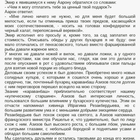
Эмир к явившемуся к нему Аарону обратился со словами:
- «Чем я могу отплатить тебе за ценный твой подарок?»
Аарон ответил:
- «Мне лично ничего не нужно, но для меня будет большой
милостью, если ты отменишь приказ твоих предков, касающийся
моих соотечественников, - носить на головах конфедератки и
черный халат, перепоясанный веревкой».
Эмир исполнил его просьбу и, кроме того, за сад заплатил его
стоимость. Описывать обеды у других бухарцев я не буду: они
мало отличались от пенхасовского, только вместо фаршированной
рыбы давали жареное мясо.
У многих не давали ножей и вилок, но давали ложки, а у одного
ели перстами, как они обучали нас, глядя, как они это делали и
после опускания в рот с удовольствием облизывали свои пальцы
для взятия новой порции из общего блюда.
Деловым своим успехом я был доволен. Приобретено много новых
солидных купцов, с которыми я сошелся очень хорошо и даже
сердечно, так, почтенный бухарец караванбаш Азизов после долгих
с ним переговоров перешел всецело на мою сторону.
Звание «караванбаш» приблизительно соответствует нашему
«купеческому старшине». Азизов был интересная личность,
пользовался большим влиянием у бухарского купечества. Этим он
отчасти напоминал хивинца Ибрагима Резакбердыева, но с
большим развитием ума и с меньшими добрыми эмоциями сердца.
Резакбердыев был похож скорее на святого, а Азизов напоминал
французского министра Ришелье и, что удивительно, был по лицу
схож с ним. Азизов был высокого роста, с большим лбом, умными
и хитрыми глазами, с небольшой бородкой и поднятыми усами и
обладал большим самолюбием.
Мы сделались друзьями и остались таковыми до конца его жизни,