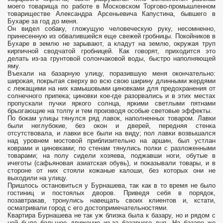
моего товарища по работе в Московском Торгово-промышленном
товариществе Александра Арсеньевича Капустина, бывшего в
Бухаре за год до меня.
Он видел собаку, гложущую человеческую руку, несомненно,
принесенную из обвалившейся еще свежей гробницы. Покойников в
Бухаре в землю не зарывают, а кладут на землю, окружая труп
кирпичной сводчатой гробницей. Как говорят, приходится это
делать из-за грунтовой солончаковой воды, быстро наполняющей
яму.
Въехали на базарную улицу, поразившую меня окончательно:
широкая, покрытая сверху во всю свою ширину длинными жердями
с лежащими на них камышовыми циновками для предохранения от
солнечного припека; циновки кое-где разорвались и в этих местах
пропускали пучки яркого солнца, яркими светлыми пятнами
брызгающие на толпу и тем производя особые световые эффекты.
По бокам улицы тянулся ряд лавок, наполненных товаром. Лавки
были неглубокие, без окон и дверей, передняя стенка
отсутствовала, и лавки все были на виду; пол лавки возвышался
над уровнем мостовой приблизительно на аршин, был устлан
коврами и циновками; по стенам тянулись полки с разложенными
товарами; на полу сидели хозяева, поджавши ноги, обутые в
ичеготы (сафьяновая азиатская обувь), и показывали товары, и в
стороне от них стояли кожаные калоши, без которых они не
выходили на улицу.
Пришлось остановиться у Бурнашева, так как в то время не было
гостиниц и постоялых дворов. Приведя себя в порядок,
позавтракав, тронулись навещать своих клиентов и, кстати,
осматривали город с его достопримечательностями.
Квартира Бурнашева не так уж близка была к базару, но и рядом с
ней было большое движение из-за базарного дня. На базаре же