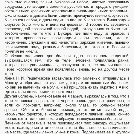
покрытых снегом; ясным бирюзовым небом, чистым прозрачным
воздухом, утопающий в зелени в русской части города, с улицами,
обсаженными красивыми карагачами и пирамидальными тополями.
Около каждого домика были садики, преимущественно фруктовые;
был конец ноября, а днем ходить в пальто было жарко. Винограду и
фруктов было много, и цена им дешевая. В городе пользовались
превосходной прозрачной горной водой, которую можно было пить
безбоязненно, не то что в Бухаре, где пили воду из арыков, в
которых правоверные производили свои омовения, да и,
несомненно, спускали в них нечистоты, заражая жителей, пьющих
некипяченую воду, разными болезнями, о которых в России и
понятия не имели.
Особенно славились две болезни: одна называлась пендинкой,
выражавшаяся тем, что на теле человека появлялась ранка,
которая все увеличивалась, разрушая тело; ее залечивали, но
через короткое время она появлялась вновь, но на другом месте
тела.
Жена Н. И. Решетникова заразилась этой болезнью, отправилась в
Москву и обратилась к лучшим докторам по накожным болезням,
но они ее вылечить не могли, и ей пришлось ехать обратно в Азию,
где знахари ее излечили окончательно.
Другая болезнь, наименование ее я забыл, выражалась в том, что в
теле человека разрастается червяк очень длинных размеров, и
если он проходит, например, около глаза, то больной теряет
зрение. Обе эти болезни происходят от питья сырой воды,
необмытых фруктов, в которых попадаются личинки червя, они-то
проникают в тело человека и образуют вышеуказанные болезни.
Лечение от червяка в теле производится так: знахарь ощупывает
место нахождения этого червя в теле больного, останавливается
на месте, где червь лежит ближе к коже. Подрезывает ее и круглой