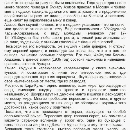
наши отношения ни разу не были помрачены. Года через два после
моего первого приезда в Бухару Азизов приехал в Москву и привез
мне в подарок каракуль дымчатого цвета, какого я в продолжение
своей жизни ни разу не видал, с особенным блеском и завитком,
еще халат на каракулевом меху и ковер.
Азизов был скупой человек, и его подарки указывают, что он ценил
мои деловые отношения к нему. Еще познакомился с Убайдуллой
Касым-Ходжаевым, с виду молодым человеком лет 17-
18. Убайдулла был небольшого роста, с плохой растительностью
на лице, худенький, с умными глазами и с большой энергией.
Несмотря на его молодость, он внушил к себе доверие. Я открыл
ему хороший кредит, и впоследствии оказалось, что я в нем не
ошибся: он нажил большие средства. Его сын, Файзулла Касым-
Ходжаев, в данное время (1936 год) состоит наркомом в нынешнем
правительстве от Бухары.
Как-то, будучи в каракулевом караван-сарае у своих знакомых
купцов, я осматривал с ними это интересное место, где
сосредоточена вся торговля каракулем. Шкурка-каракуль получила
свое наименование от места, где их разводят.
Местность Кара-Куль - единственное во всем мире, где разводятся
овцы, имеющие шкурку, по красоте и прочности завитков
незаменимую. Шкурки идут на дамские манто и шапки и расходятся
по всему миру. Многие пробовали перевозить этих овец в другие
места, но рождающиеся от них овцы не обладали шкурками того
достоинства, какое было у родителей.
Полагают, что это происходит от корма, растущего на особой
солончаковой почве. Пересекая двор караван-сарая, мы заметили
какое-то странное волнение у ворот его, один из бухарцев с
взволнованным лицом подбежал к Бурнашеву и ему что-то сказал.
Бурнашев тоже смутился, быстро поправил халат, чалму на