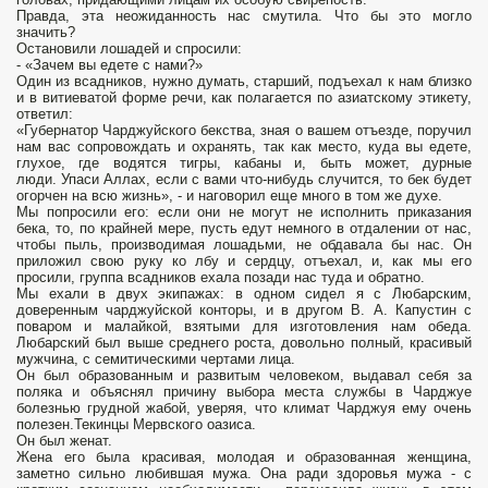
Правда, эта неожиданность нас смутила. Что бы это могло
значить?
Остановили лошадей и спросили:
- «Зачем вы едете с нами?»
Один из всадников, нужно думать, старший, подъехал к нам близко
и в витиеватой форме речи, как полагается по азиатскому этикету,
ответил:
«Губернатор Чарджуйского бекства, зная о вашем отъезде, поручил
нам вас сопровождать и охранять, так как место, куда вы едете,
глухое, где водятся тигры, кабаны и, быть может, дурные
люди. Упаси Аллах, если с вами что-нибудь случится, то бек будет
огорчен на всю жизнь», - и наговорил еще много в том же духе.
Мы попросили его: если они не могут не исполнить приказания
бека, то, по крайней мере, пусть едут немного в отдалении от нас,
чтобы пыль, производимая лошадьми, не обдавала бы нас. Он
приложил свою руку ко лбу и сердцу, отъехал, и, как мы его
просили, группа всадников ехала позади нас туда и обратно.
Мы ехали в двух экипажах: в одном сидел я с Любарским,
доверенным чарджуйской конторы, и в другом В. А. Капустин с
поваром и малайкой, взятыми для изготовления нам обеда.
Любарский был выше среднего роста, довольно полный, красивый
мужчина, с семитическими чертами лица.
Он был образованным и развитым человеком, выдавал себя за
поляка и объяснял причину выбора места службы в Чарджуе
болезнью грудной жабой, уверяя, что климат Чарджуя ему очень
полезен.Текинцы Мервского оазиса.
Он был женат.
Жена его была красивая, молодая и образованная женщина,
заметно сильно любившая мужа. Она ради здоровья мужа - с