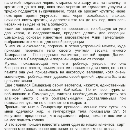
палочкой поддевает червя, стараясь его закрутить на палочку, и
крутит его до тех пор, пока тело червяка не сделается упругим и
трудно поддается выкручиванию, тогда он бросает крутить; через
некоторое время упругость тела червя ослабевает, знахарь
начинает опять крутить, и делается это так до тех пор, пока весь
червяк не выйдет из тела больного.
Если же червяк во время крутки перервется, то образуются уже
два червя, а следовательно, придется делать две операции.
Самарканд основан известным завоевателем Азии Тамерланом,
выбравшим это место для своей резиденции.
В нем он и скончался, погребен в особо устроенной мечети, куда
приказал перенести тело своего учителя, весьма чтимого
Тамерланом. По преданию магометан, святой пророк Даниил
скончался в Самарканде и погребен недалеко от города.
Мулла, показывающий мне его гробницу, уверял, что она
беспрерывно растет, причем рост ее незаметен для глаза, но в его
памяти она уже прибавилась на некоторую величину, хотя очень
маленькую. Гробница меня удивила своей длиной, сделана была из
цельного камня.
Еще славился Самарканд своим вертепом, кажется, единственным
во всей Азии, называемым бай-кабак. Почти все туристы,
побывавшие в Самарканде, считают необходимым осмотреть это
злачное место с его обитательницами, доставляемыми при
пожелании чуть ли не с пятилетнего возраста.
Пробыть же мне в Самарканде пришлось меньше трех суток: со
мной сделался жар, и температура тела показывала 39°. Я
испугался, предполагая, что заразился тифом, лежал в постели и
не мог поднять голову.
В это время пришел навестить меня один из наших клиентов, сарт,
увидав мое подавленное состояние, он успокоил меня, сказав: