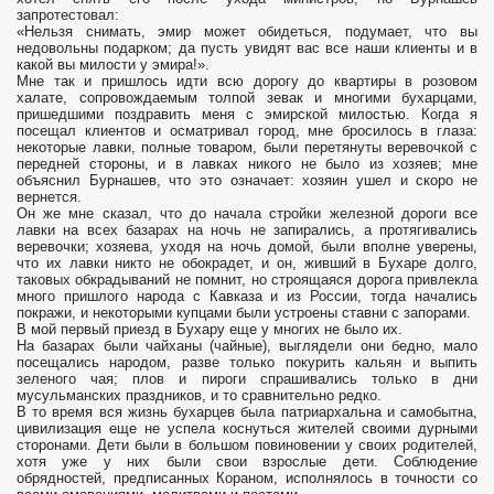
запротестовал:
«Нельзя снимать, эмир может обидеться, подумает, что вы
недовольны подарком; да пусть увидят вас все наши клиенты и в
какой вы милости у эмира!».
Мне так и пришлось идти всю дорогу до квартиры в розовом
халате, сопровождаемым толпой зевак и многими бухарцами,
пришедшими поздравить меня с эмирской милостью. Когда я
посещал клиентов и осматривал город, мне бросилось в глаза:
некоторые лавки, полные товаром, были перетянуты веревочкой с
передней стороны, и в лавках никого не было из хозяев; мне
объяснил Бурнашев, что это означает: хозяин ушел и скоро не
вернется.
Он же мне сказал, что до начала стройки железной дороги все
лавки на всех базарах на ночь не запирались, а протягивались
веревочки; хозяева, уходя на ночь домой, были вполне уверены,
что их лавки никто не обокрадет, и он, живший в Бухаре долго,
таковых обкрадываний не помнит, но строящаяся дорога привлекла
много пришлого народа с Кавказа и из России, тогда начались
покражи, и некоторыми купцами были устроены ставни с запорами.
В мой первый приезд в Бухару еще у многих не было их.
На базарах были чайханы (чайные), выглядели они бедно, мало
посещались народом, разве только покурить кальян и выпить
зеленого чая; плов и пироги спрашивались только в дни
мусульманских праздников, и то сравнительно редко.
В то время вся жизнь бухарцев была патриархальна и самобытна,
цивилизация еще не успела коснуться жителей своими дурными
сторонами. Дети были в большом повиновении у своих родителей,
хотя уже у них были свои взрослые дети. Соблюдение
обрядностей, предписанных Кораном, исполнялось в точности со