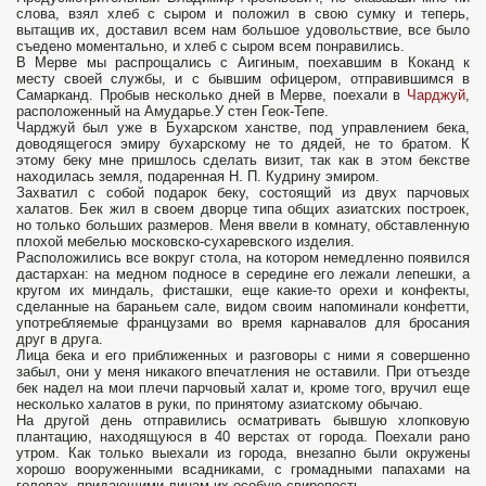
слова, взял хлеб с сыром и положил в свою сумку и теперь,
вытащив их, доставил всем нам большое удовольствие, все было
съедено моментально, и хлеб с сыром всем понравились.
В Мерве мы распрощались с Аигиным, поехавшим в Коканд к
месту своей службы, и с бывшим офицером, отправившимся в
Самарканд. Пробыв несколько дней в Мерве, поехали в
Чарджуй
,
расположенный на Амударье.У стен Геок-Тепе.
Чарджуй был уже в Бухарском ханстве, под управлением бека,
доводящегося эмиру бухарскому не то дядей, не то братом. К
этому беку мне пришлось сделать визит, так как в этом бекстве
находилась земля, подаренная Н. П. Кудрину эмиром.
Захватил с собой подарок беку, состоящий из двух парчовых
халатов. Бек жил в своем дворце типа общих азиатских построек,
но только больших размеров. Меня ввели в комнату, обставленную
плохой мебелью московско-сухаревского изделия.
Расположились все вокруг стола, на котором немедленно появился
дастархан: на медном подносе в середине его лежали лепешки, а
кругом их миндаль, фисташки, еще какие-то орехи и конфекты,
сделанные на бараньем сале, видом своим напоминали конфетти,
употребляемые французами во время карнавалов для бросания
друг в друга.
Лица бека и его приближенных и разговоры с ними я совершенно
забыл, они у меня никакого впечатления не оставили. При отъезде
бек надел на мои плечи парчовый халат и, кроме того, вручил еще
несколько халатов в руки, по принятому азиатскому обычаю.
На другой день отправились осматривать бывшую хлопковую
плантацию, находящуюся в 40 верстах от города. Поехали рано
утром. Как только выехали из города, внезапно были окружены
хорошо вооруженными всадниками, с громадными папахами на
головах, придающими лицам их особую свирепость.