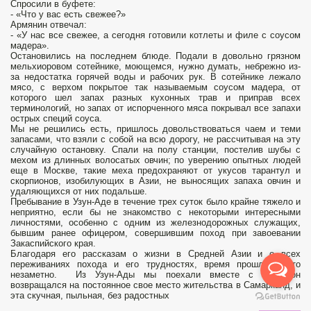
Спросили в буфете:
- «Что у вас есть свежее?»
Армянин отвечал:
- «У нас все свежее, а сегодня готовили котлеты и филе с соусом
мадера».
Остановились на последнем блюде. Подали в довольно грязном
мельхиоровом сотейнике, моющемся, нужно думать, небрежно из-
за недостатка горячей воды и рабочих рук. В сотейнике лежало
мясо, с верхом покрытое так называемым соусом мадера, от
которого шел запах разных кухонных трав и приправ всех
терминологий, но запах от испорченного мяса покрывал все запахи
острых специй соуса.
Мы не решились есть, пришлось довольствоваться чаем и теми
запасами, что взяли с собой на всю дорогу, не рассчитывая на эту
случайную остановку. Спали на полу станции, постелив шубы с
мехом из длинных волосатых овчин; по уверению опытных людей
еще в Москве, такие меха предохраняют от укусов тарантул и
скорпионов, изобилующих в Азии, не выносящих запаха овчин и
удаляющихся от них подальше.
Пребывание в Узун-Аде в течение трех суток было крайне тяжело и
неприятно, если бы не знакомство с некоторыми интересными
личностями, особенно с одним из железнодорожных служащих,
бывшим ранее офицером, совершившим поход при завоевании
Закаспийского края.
Благодаря его рассказам о жизни в Средней Азии и о всех
переживаниях похода и его трудностях, время прошло как-то
незаметно. Из Узун-Ады мы поехали вместе с ним; он
возвращался на постоянное свое место жительства в Самарканд, и
эта скучная, пыльная, без радостных