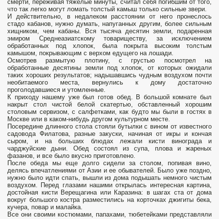
смерти, переживая тяжелые минуты, считал себя погибшим от того,
что так легко могут ломать толстый камыш только сильные звери.
И действительно, в недалеком расстоянии от него пронеслось
стадо кабанов, нужно думать, напуганных другим, более сильным
хищником, чем кабаны. Вся тысяча десятин земли, подаренная
эмиром Среднеазиатскому товариществу, за исключением
обработанных под хлопок, была покрыта высоким толстым
камышом, покрывающим с верхом едущего на лошади.
Осмотрев размытую плотину, с грустью посмотрел на
обработанные десятины земли под хлопок, от которых ожидали
таких хороших результатов; надышавшись чудным воздухом почти
необитаемого места, вернулись к дому достаточно
проголодавшиеся и утомленные.
К приходу нашему уже был готов обед. В большой комнате был
накрыт стол чистой белой скатертью, обставленный хорошим
столовым сервизом, с салфетками, как будто мы были в гостях в
Москве или в каком-нибудь другом культурном месте.
Посередине длинного стола стояли бутылки с вином от известного
садовода Филатова, разные закуски, начиная от икры и кончая
сыром, и на больших блюдах лежали кисти винограда и
чарджуйские дыни. Обед состоял из супа, плова и жареных
фазанов, и все было вкусно приготовлено.
После обеда мы еще долго сидели за столом, попивая вино,
делясь впечатлениями от Азии и ее обывателей. Было уже поздно,
нужно было идти спать, вышли из дома подышать немного чистым
воздухом. Перед глазами нашими открылась интересная картина,
достойная кисти Верещагина или Каразина: в шагах ста от дома
вокруг большого костра разместились на корточках джигиты бека,
кучера, повар и малайка.
Все они своими костюмами, папахами, тюбетейками представляли