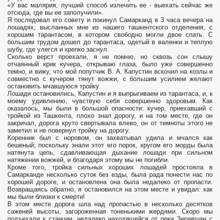
«У вас малярия, лучший способ излечить ее - выехать сейчас же
отсюда, где вы ее заполучили».
Я последовал его совету и покинул Самарканд в 3 часа вечера на
лошадях, высланных мне из нашего ташкентского отделения, с
хорошим тарантасом, в котором свободно могли двое спать. С
большим трудом дошел до тарантаса, одетый в валенки и теплую
шубу, где улегся и крепко заснул.
Сколько верст проехали, я не помню, но сквозь сон слышу
отчаянный крик кучера, открываю глаза, было уже совершенно
темно, и вижу, что мой попутчик В. А. Капустин вскочил на козлы и
совместно с кучером тянут вожжи, с большим усилием желают
остановить мчавшуюся тройку.
Лошади остановились, Капустин и я выпрыгиваем из тарантаса, и, к
моему удивлению, чувствую себя совершенно здоровым. Как
оказалось, мы были в большой опасности: кучер, приехавший с
тройкой из Ташкента, плохо знал дорогу, и на том месте, где он
закричал, дорога круто свертывала влево, он от темноты этого не
заметил и не повернул тройку на дорогу.
Коренник был с норовом, он захватывал удила и мчался как
бешеный; поскольку знали этот его порок, кругом его морды была
натянута цепь, сдавливающая дыхание лошади при сильном
натяжении вожжей, и благодаря этому мы не погибли.
Кроме того, тройка сильных хороших лошадей простояла в
Самарканде несколько суток без езды, была рада понести нас по
хорошей дороге, и остановлена она была недалеко от пропасти.
Возвращаясь обратно, я остановился на этом месте и увидал: как
мы были близки к смерти!
В этом месте дорога шла над пропастью в несколько десятков
саженей высоты, загороженная тоненькими жердями. Скоро мы
подъехали к станции, недалеко находящейся от реки Зеравшан с