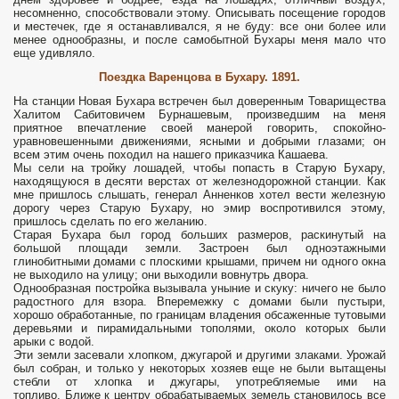
несомненно, способствовали этому. Описывать посещение городов
и местечек, где я останавливался, я не буду: все они более или
менее однообразны, и после самобытной Бухары меня мало что
еще удивляло.
Поездка Варенцова в Бухару. 1891.
На станции Новая Бухара встречен был доверенным Товарищества
Халитом Сабитовичем Бурнашевым, произведшим на меня
приятное впечатление своей манерой говорить, спокойно-
уравновешенными движениями, ясными и добрыми глазами; он
всем этим очень походил на нашего приказчика Кашаева.
Мы сели на тройку лошадей, чтобы попасть в Старую Бухару,
находящуюся в десяти верстах от железнодорожной станции. Как
мне пришлось слышать, генерал Анненков хотел вести железную
дорогу через Старую Бухару, но эмир воспротивился этому,
пришлось сделать по его желанию.
Старая Бухара был город больших размеров, раскинутый на
большой площади земли. Застроен был одноэтажными
глинобитными домами с плоскими крышами, причем ни одного окна
не выходило на улицу; они выходили вовнутрь двора.
Однообразная постройка вызывала уныние и скуку: ничего не было
радостного для взора. Вперемежку с домами были пустыри,
хорошо обработанные, по границам владения обсаженные тутовыми
деревьями и пирамидальными тополями, около которых были
арыки с водой.
Эти земли засевали хлопком, джугарой и другими злаками. Урожай
был собран, и только у некоторых хозяев еще не были вытащены
стебли от хлопка и джугары, употребляемые ими на
топливо. Ближе к центру обрабатываемых земель становилось все