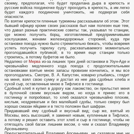
своему, предполагая, что будет проделана дыра в крепость и
русские войска поодиночке будут проходить в крепость, а им легко
будет каждого поодиночке уничтожить, не подвергая себя
опасности.
По взятии крепости пленные туркмены рассказывали об этом. Этот
бывший офицер кроме своих рассказов был нам полезен еше тем,
что давал разные практические советы: так, указывал те станции,
где можно получить борщ, изготовляемый предприимчивыми
хохлушками, женами железнодорожных сторожей, куда при
остановке поезда нужно было стремительно бежать, чтобы вовремя
успеть получить тарелку супу, расхватываемого моментально
проголодавшейся публикой; в то время еще станции только
строились, а потому буфетов не было.
Недалеко от
Мерва
из-за лишних трех дней остановки в Узун-Аде и
чрезвычайно медленного хода поезда с продолжительными
остановками взятые мною запасы провизии кончились, и мы все
проголодались. Смотрю, В. А. Капустин, коварно улыбаясь, глядит
на меня, взял свою сумку и достал из нее два сдобных хлеба и
сухой сыр, оставленные мною в Тифлисе в гостинице.
Сдобный хлеб я купил в дорогу как лакомство, он прельстил меня
в булочной своим вкусным видом, но когда я принес его в
гостиницу и попробовал, то хлеб оказался чрезвычайно плохим,
кислым, ноздреватым и без малейшей сдобы, только сверху был
хорошо смазан яйцами и в тесто положен был шафран.
Придававший ему сдобный и вкусный вид; сыр же, взятый из
Москвы, весь высохший, я заменил новым, купленным в Тифлисе,
а потому и решил оставить этот хлеб и сыр в гостинице, чтобы не
отягощать свой багаж лишним весом, о чем и сказал Владимиру
Арсеньевичу.
Предусмотрительный Владимир Арсеньевич, не сказавши мне ни