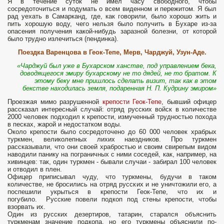
Я в течение суток не имел часу свободного, чтобы
сосредоточиться и подумать о всем виденном и пережитом. Я был
рад уехать в Самарканд, где, как говорили, было хорошо жить и
пить хорошую воду, чего нельзя было получить в Бухаре из-за
опасения получения какой-нибудь заразной болезни, от которой
было трудно излечиться (пендинка).
Поездка Варенцова в Геок-Тепе, Мерв, Чарджуй, Узун-Аде.
«Чарджуй был уже в Бухарском ханстве, под управлением бека,
доводящегося эмиру бухарскому не то дядей, не то братом. К
этому беку мне пришлось сделать визит, так как в этом
бекстве находилась земля, подаренная Н. П. Кудрину эмиром»
Проезжая мимо разрушенной
крепости Геок-Тепе
, бывший офицер
рассказал интересный случай: отряд русских войск в количестве
2000 человек подходил к крепости, измученный трудностью похода
в песках, жарой и недостатком воды.
Около крепости было сосредоточено до 60 000 человек храбрых
туркмен, великолепных лихих наездников. Про туркмен
рассказывали, что они своей храбростью и своим свирепым видом
наводили панику на пограничных с ними соседей, как, например, на
хивинцев: так, один туркмен - бывали случаи - забирал 100 человек
и отводил в плен.
Офицер приписывал чуду, что туркмены, будучи в таком
количестве, не бросились на отряд русских и не уничтожили его, а
поспешили укрыться в крепости Геок-Тепе, что их и
погубило. Русские повели подкоп под стены крепости, чтобы
взорвать их.
Один из русских дезертиров, татарин, старался объяснить
туркменам значение подкопа, но его туркмены объяснили по-