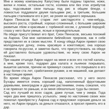
Мне и моему компаньону Капустину были поданы тарелки, ножи,
вилки и ложки, остальные гости, хозяева ели без этих атрибутов
еды, подсовывая свои пальцы под рис в общем блюде, с
ловкостью поддевали двумя пальцами рис, а третьим, большим
пальцем сталкивали его в рот, не роняя ни единого зернышка.
Аарон Пенхасов был старик лет шестидесяти с чем-нибудь,
высокого роста, стройный, хорошо сложенный, с большим широким
развитым лбом и красивым с горбинкой носом, с длинной бородой;
глаза у него были умные, ясные и проницательные.
На обеде присутствовал его брат, Сион Пенхасов, весьма похожий
на Аарона. Они мне напомнили библейских пророков, как я себе
представлял их в своих мыслях. К концу обеда Аарон привел свою
молоденькую дочку, очень красивую и кокетливую; она хорошо
говорила по-русски, и заметно было, что присутствовать на обеде
ей доставляло большое удовольствие, но жену свою Аарон не
показал.
При нашем отъезде Аарон надел на меня и всех его гостей халаты,
а мне, кроме того, подарил два халата и льняное покрывало,
вышитое шелком, причем не преминул сказать: это покрывало в его
роду более ста лет, сработанное руками, а не машиной, как делают
в настоящее время.
Во время обеда Аарон Пенхасов рассказал, что у него около
Бухары имеется очень хороший сад, наполненный фруктовыми
деревьями, виноградом и другими растениями, очень сожалея, что
я не приехал по раньше, и он меня обязательно туда бы свозил.
Сад его лучший из всех садов, даже лучше, чем у эмира. Года
через два мне пришлось услыхать: эмир по настоянию своих жен
пожелал приобрести у Аарона сад и предложил хорошие деньги за
него, но Аарон продать за деньги отказался, а просил принять его в
дар.