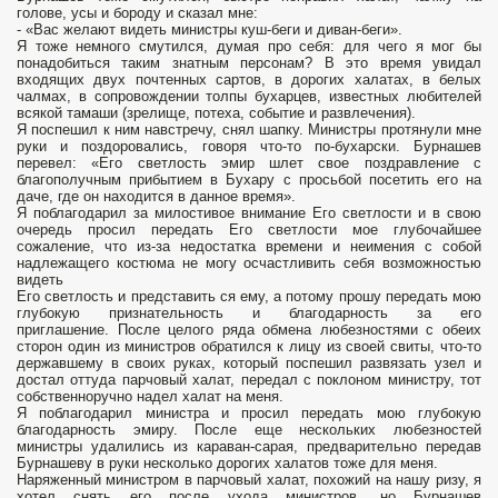
голове, усы и бороду и сказал мне:
- «Вас желают видеть министры куш-беги и диван-беги».
Я тоже немного смутился, думая про себя: для чего я мог бы
понадобиться таким знатным персонам? В это время увидал
входящих двух почтенных сартов, в дорогих халатах, в белых
чалмах, в сопровождении толпы бухарцев, известных любителей
всякой тамаши (зрелище, потеха, событие и развлечения).
Я поспешил к ним навстречу, снял шапку. Министры протянули мне
руки и поздоровались, говоря что-то по-бухарски. Бурнашев
перевел: «Его светлость эмир шлет свое поздравление с
благополучным прибытием в Бухару с просьбой посетить его на
даче, где он находится в данное время».
Я поблагодарил за милостивое внимание Его светлости и в свою
очередь просил передать Его светлости мое глубочайшее
сожаление, что из-за недостатка времени и неимения с собой
надлежащего костюма не могу осчастливить себя возможностью
видеть
Его светлость и представить ся ему, а потому прошу передать мою
глубокую признательность и благодарность за его
приглашение. После целого ряда обмена любезностями с обеих
сторон один из министров обратился к лицу из своей свиты, что-то
державшему в своих руках, который поспешил развязать узел и
достал оттуда парчовый халат, передал с поклоном министру, тот
собственноручно надел халат на меня.
Я поблагодарил министра и просил передать мою глубокую
благодарность эмиру. После еще нескольких любезностей
министры удалились из караван-сарая, предварительно передав
Бурнашеву в руки несколько дорогих халатов тоже для меня.
Наряженный министром в парчовый халат, похожий на нашу ризу, я
хотел снять его после ухода министров, но Бурнашев