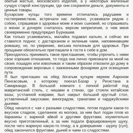
обитый жестью, московского изделия, а у некоторых железный
сундук старой конструкции, где они сохраняли деньги, документы и
ценные товары.
Бухарские купцы того времени отличались радушием и
гостеприимством, встречали нас любезно, усаживали рядом с
собою, спрашивая о здоровье моем и моих сыновей, но спрашивать
о женах и дочерях считалось верхом неприличия, о чем меня
своевременно предупредил Бурнашев.
Как только усаживались, малайка подавал кальян, и сейчас же
ставился поднос с дастарханом и зеленым чаем, напоминавшим
ромашку, но, по уверению, весьма полезным для здоровья. При
прощании обязательно приглашали в гости к себе в дом.
Приходилось принимать такое приглашение, чтобы упрочить с ними
свои хорошие отношения, то тогда они лично приезжали за мной на
своих лошадях или извозчиках и таким образом отвозили до дому в
сопровождении верховых с зажженными фонарями для освещения
пути.
Я был приглашен на обед богатым купцом евреем Аароном
Пенхасовым, к которому поехал.Базар у Регистана в
Самарканде. В большой комнате с лепной работой под
мавританский стиль, с нишами в стенах, где стояли китайские
вазы; устланной коврами, был накрыт большой круглый стол,
уставленный закусками, виноградом, гранатами и чарджуйскими
дынями.
Обед начался с чая с разными сладостями, потом подали какое-то
вкусное сладкое, сделанное из молока, за ним был подан плов из
баранины с вареной айвой и другими фруктами, изумительно
вкусно приготовленный, а за ним подали фаршированную щуку,
после чего жареную какую-то птицу, а в довершение - шурпу (суп);
обед закончился фруктами, дыней и чаем со сладостями.