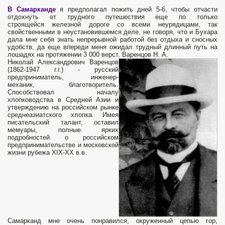
В Самарканде
я предполагал пожить дней 5-6, чтобы отчасти
отдохнуть от трудного путешествия еще по только
строящейся железной дороге со всеми неурядицами, так
свойственными в неустановившемся деле, не говоря, что и Бухара
дала мне себя знать непрерывной работой без отдыха и сносных
удобств, да еще впереди меня ожидал трудный длинный путь на
лошадях на протяжении 3 000 верст. Варенцов Н. А.
Николай Александрович Варенцов
(1862-1947 г.г.) - русский
предприниматель, инженер-
механик, благотворитель.
Способствовал началу
хлопководства в Средней Азии и
утверждению на российском рынке
среднеазиатского хлопка. Имея
писательский талант, оставил
мемуары, полные ярких
подробностей о российском
предпринимательстве и московской
жизни рубежа XIX-XX в.в.
Самарканд мне очень понравился, окруженный цепью гор,