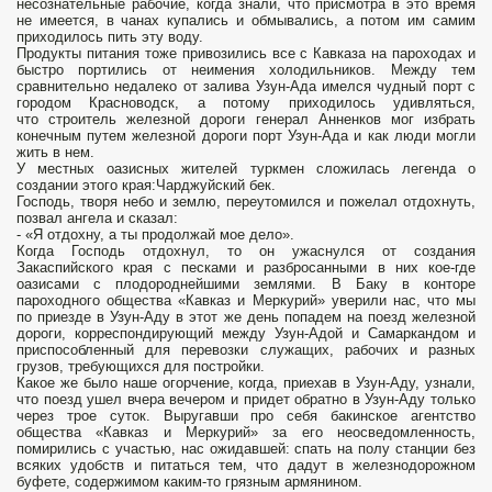
несознательные рабочие, когда знали, что присмотра в это время
не имеется, в чанах купались и обмывались, а потом им самим
приходилось пить эту воду.
Продукты питания тоже привозились все с Кавказа на пароходах и
быстро портились от неимения холодильников. Между тем
сравнительно недалеко от залива Узун-Ада имелся чудный порт с
городом Красноводск, а потому приходилось удивляться,
что строитель железной дороги генерал Анненков мог избрать
конечным путем железной дороги порт Узун-Ада и как люди могли
жить в нем.
У местных оазисных жителей туркмен сложилась легенда о
создании этого края:Чарджуйский бек.
Господь, творя небо и землю, переутомился и пожелал отдохнуть,
позвал ангела и сказал:
- «Я отдохну, а ты продолжай мое дело».
Когда Господь отдохнул, то он ужаснулся от создания
Закаспийского края с песками и разбросанными в них кое-где
оазисами с плодороднейшими землями. В Баку в конторе
пароходного общества «Кавказ и Меркурий» уверили нас, что мы
по приезде в Узун-Аду в этот же день попадем на поезд железной
дороги, корреспондирующий между Узун-Адой и Самаркандом и
приспособленный для перевозки служащих, рабочих и разных
грузов, требующихся для постройки.
Какое же было наше огорчение, когда, приехав в Узун-Аду, узнали,
что поезд ушел вчера вечером и придет обратно в Узун-Аду только
через трое суток. Выругавши про себя бакинское агентство
общества «Кавказ и Меркурий» за его неосведомленность,
помирились с участью, нас ожидавшей: спать на полу станции без
всяких удобств и питаться тем, что дадут в железнодорожном
буфете, содержимом каким-то грязным армянином.