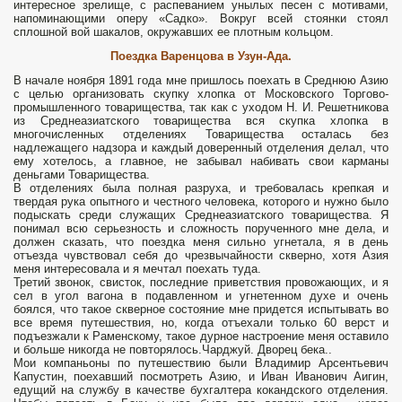
интересное зрелище, с распеванием унылых песен с мотивами,
напоминающими оперу «Садко». Вокруг всей стоянки стоял
сплошной вой шакалов, окружавших ее плотным кольцом.
Поездка Варенцова в Узун-Ада.
В начале ноября 1891 года мне пришлось поехать в Среднюю Азию
с целью организовать скупку хлопка от Московского Торгово-
промышленного товарищества, так как с уходом Н. И. Решетникова
из Среднеазиатского товарищества вся скупка хлопка в
многочисленных отделениях Товарищества осталась без
надлежащего надзора и каждый доверенный отделения делал, что
ему хотелось, а главное, не забывал набивать свои карманы
деньгами Товарищества.
В отделениях была полная разруха, и требовалась крепкая и
твердая рука опытного и честного человека, которого и нужно было
подыскать среди служащих Среднеазиатского товарищества. Я
понимал всю серьезность и сложность порученного мне дела, и
должен сказать, что поездка меня сильно угнетала, я в день
отъезда чувствовал себя до чрезвычайности скверно, хотя Азия
меня интересовала и я мечтал поехать туда.
Третий звонок, свисток, последние приветствия провожающих, и я
сел в угол вагона в подавленном и угнетенном духе и очень
боялся, что такое скверное состояние мне придется испытывать во
все время путешествия, но, когда отъехали только 60 верст и
подъезжали к Раменскому, такое дурное настроение меня оставило
и больше никогда не повторялось.Чарджуй. Дворец бека..
Мои компаньоны по путешествию были Владимир Арсентьевич
Капустин, поехавший посмотреть Азию, и Иван Иванович Аигин,
едущий на службу в качестве бухгалтера кокандского отделения.