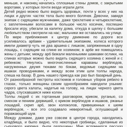
меньше, и наконец начались сплошные стены домов, с закрытыми
воротами, у которых почти везде играли дети.
Детей редко можно было видеть здоровых, почти у всех у них на
лицах и других частях тела было много болячек. Девочки, завидя
экипаж с сидящими мужчинами, даже трехлетние и четырехлетние,
с заплетенными волосами в большое число косичек, поспешно
бросали игру, убегали за калитку дома, откуда в щелку с большим
любопытством смотрели на нас; мальчики же оставались на улице.
По мере приближения к центру движение по дороге все
усиливалось арбами - удивительным экипажем, колеса которого
имели диаметр чуть не два аршина с лишком, запряженным в одну
лошадь, с сидящим на спине ее хозяином; в арбе же помещались
жены с детьми; между арб бежали маленькими шажками ослики, на
спинах которых можно было видеть сидящего хозяина с женой и с
ребенком; тянулись многочисленные караваны верблюдов,
нагруженных двумя тюками по бокам, ведомые сидящими на
ишаках проводниками, и между всем этим шли толпы народа,
спеша на базар. В день нашего приезда как раз был базарный день.
От разнообразной пестроты костюмов и головных уборов рябило в
глазах, только женщины своим однообразием наводили уныние:
серого цвета халаты, надетые на голову, на лицах черного цвета
чадра, спускавшаяся ниже колен.
Толпы людей с их гортанным разговором, криком, руганью, со
смехом и пением дервишей, с криком верблюдов и ишаков, ржанье
лошадей, скрип арб, звон колоколов, привешенных к шеям
верблюдов, - все это создавало невероятный, оглушающий и
поражающий шум.
Между домами, даже уже совсем в центре города, находились
кладбища, и было видно, что некоторые гробницы, сделанные из
сырцового кирпича, были разрушены. Мне вспомнился рассказ