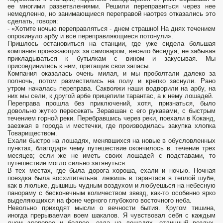
ее многими разветвлениями. Решили переправиться через нее
немедленно, но занимающиеся переправой наотрез отказались это
сделать, говоря:
- «Хотите ночью переправляться - днем страшно! На днях течением
опрокинуло арбу и все переправляющиеся потонули».
Пришлось остановиться на станции, где уже сидела большая
компания проезжающих за самоваром, весело беседуя, не забывая
прикладываться к бутылкам с вином и закусывая. Мы
присоединились к ним, притащив свои запасы.
Компания оказалась очень милая, и мы проболтали далеко за
полночь, потом разместились на полу и крепко заснули. Рано
утром началась переправа. Саквояжи наши водворили на арбу, на
них мы сели, к другой арбе прицепили тарантас, а к нему лошадей.
Переправа прошла без приключений, хотя, признаться, было
довольно жутко пересекать Зеравшан с его рукавами, с быстрым
течением горной реки. Перебравшись через реки, поехали в Коканд,
заезжая в города и местечки, где производилась закупка хлопка
Товариществом.
Ехали быстро на лошадях, менявшихся на новые в обусловленных
пунктах, благодаря чему путешествие окончилось в. течение трех
месяцев; если же не иметь своих лошадей с подставами, то
путешествие могло сильно затянуться.
В тех местах, где была дорога хороша, ехали и ночью. Ночная
поездка была восхитительна: лежишь в тарантасе в теплой шубе,
как в люльке, дышишь чудным воздухом и любуешься на небесную
панораму с бесконечным количеством звезд, как-то особенно ярко
выделяющихся на фоне черного глубокого восточного неба.
Невольно приходят мысли о вечности бытия. Кругом тишина,
иногда прерываемая воем шакалов. Я чувствовал себя с каждым
днем здоровее и бодрее, езда на лошадях, отличный воздух,