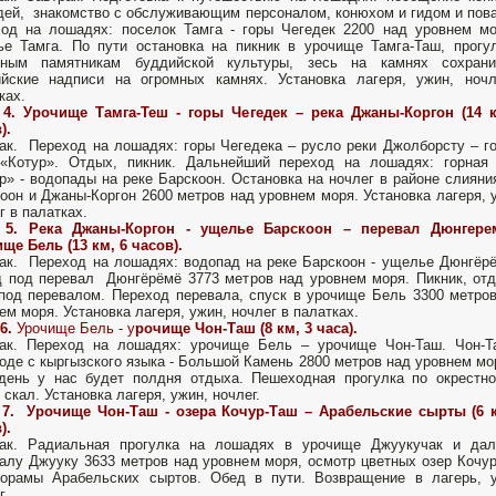
ей, знакомство с обслуживающим персоналом, конюхом и гидом и пов
од на лошадях: поселок Тамга - горы Чегедек 2200 над уровнем м
е Тамга. По пути остановка на пикник в урочище Тамга-Таш, прогу
нным памятникам буддийской культуры, зесь на камнях сохрани
ийские надписи на огромных камнях. Установка лагеря, ужин, ноч
ках.
 4. Урочище Тамга-Теш - горы Чегедек – река Джаны-Коргон (14 к
).
ак. Переход на лошадях: горы Чегедека – русло реки Джолборсту – г
 «Котур». Отдых, пикник. Дальнейший переход на лошадях: горная
р» - водопады на реке Барскоон. Остановка на ночлег в районе слияни
оон и Джаны-Коргон 2600 метров над уровнем моря. Установка лагеря, 
г в палатках.
 5. Река Джаны-Коргон - ущелье Барскоон – перевал Дюнгере
ще Бель (13 км, 6 часов).
ак. Переход на лошадях: водопад на реке Барскоон - ущелье Дюнгёр
 под перевал Дюнгёрёмё 3773 метров над уровнем моря. Пикник, от
под перевалом. Переход перевала, спуск в урочище Бель 3300 метро
ем моря. Установка лагеря, ужин, ночлег в палатках.
6.
Урочище Бель - у
рочище Чон-Таш (8 км, 3 часа).
рак. Переход на лошадях: урочище Бель – урочище Чон-Таш. Чон-Т
оде с кыргызского языка - Большой Камень 2800 метров над уровнем мо
день у нас будет полдня отдыха. Пешеходная прогулка по окрестн
 скал. Установка лагеря, ужин, ночлег.
 7. Урочище Чон-Таш - озера Кочур-Таш – Арабельские сырты (6 к
).
рак. Радиальная прогулка на лошадях в урочище Джуукучак и дал
алу Джууку 3633 метров над уровнем моря, осмотр цветных озер Кочу
норамы Арабельских сыртов. Обед в пути. Возвращение в лагерь, 
г.