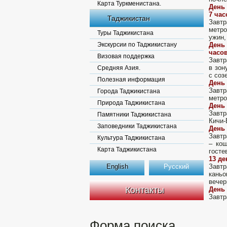
Карта Туркменистана.
День 
7 час
Таджикистан
Завтр
метро
Туры Таджикистана
ужин,
Экскурсии по Таджикистану
День
часов
Визовая поддержка
Завтр
в зон
Средняя Азия.
с соз
Полезная информация
День 
Завтр
Города Таджикистана
метро
Природа Таджикистана
День 
Завтр
Памятники Таджикистана
Кичи-
Заповедники Таджикистана
День 
Завтр
Культура Таджикистана
– кош
Карта Таджикистана
госте
13 де
English
Русский
Завтр
каньо
вечер
Контакты
День 
Завтр
Форма поиска