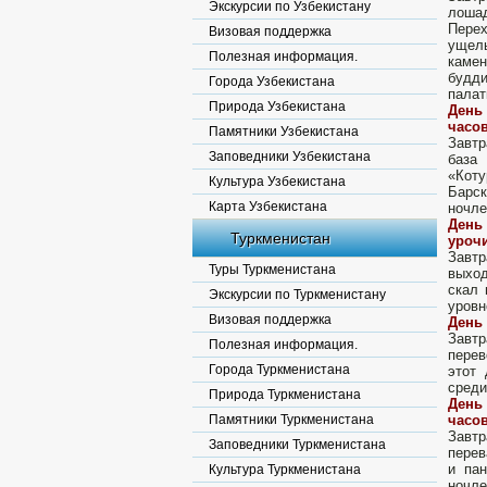
Экскурсии по Узбекистану
лошад
Перех
Визовая поддержка
ущель
Полезная информация.
каме
будд
Города Узбекистана
палат
Природа Узбекистана
День
часов
Памятники Узбекистана
Завтр
Заповедники Узбекистана
база
«Коту
Культура Узбекистана
Барск
Карта Узбекистана
ночле
День
Туркменистан
урочи
Завтр
Туры Туркменистана
выход
скал 
Экскурсии по Туркменистану
уровн
Визовая поддержка
День 
Завт
Полезная информация.
перев
Города Туркменистана
этот 
среди
Природа Туркменистана
День
Памятники Туркменистана
часов
Завт
Заповедники Туркменистана
перев
и па
Культура Туркменистана
ночле