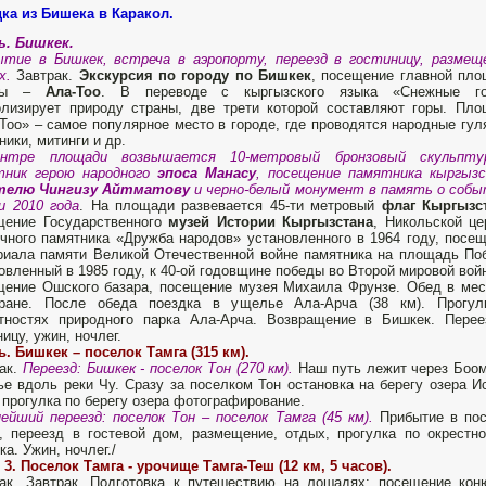
ка из Бишека в Каракол.
ь. Бишкек.
тие в Бишкек, встреча в аэропорту, переезд в гостиницу, размещ
х.
Завтрак.
Экскурсия по городу по Бишкек
, посещение главной пл
аны –
Ала-Тоо
. В переводе с кыргызского языка «Снежные го
лизирует природу страны, две трети которой составляют горы. Пл
Тоо» – самое популярное место в городе, где проводятся народные гул
ники, митинги и др.
нтре площади возвышается 10-метровый бронзовый скульпту
тник герою народного
эпоса Манасу
, посещение памятника кыргызс
телю Чингизу Айтматову
и черно-белый монумент в память о соб
и 2010 года
. На площади развевается 45-ти метровый
флаг Кыргызс
щение Государственного
музей Истории Кыргызстана
, Никольской це
чного памятника «Дружба народов» установленного в 1964 году, посе
иала памяти Великой Отечественной войне памятника на площадь По
овленный в 1985 году, к 40-ой годовщине победы во Второй мировой вой
ение Ошского базара, посещение музея Михаила Фрунзе. Обед в ме
оране. После обеда поездка в ущелье Ала-Арча (38 км). Прогул
стностях природного парка Ала-Арча. Возвращение в Бишкек. Пере
ницу, ужин, ночлег.
ь. Бишкек – поселок Тамга (315 км).
ак.
Переезд: Бишкек - поселок Тон (270 км).
Наш путь лежит через Боо
е вдоль реки Чу. Сразу за поселком Тон остановка на берегу озера И
 прогулка по берегу озера фотографирование.
ейший переезд: поселок Тон – поселок Тамга (45 км).
Прибытие в пос
, переезд в гостевой дом, размещение, отдых, прогулка по окрестн
ка. Ужин, ночлег./
 3. Поселок Тамга - урочище Тамга-Теш (12 км, 5 часов).
ак. Завтрак. Подготовка к путешествию на лошадях: посещение ко