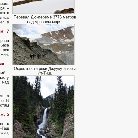
аром.
оря –
лка к
Перевал Дюнгёрёмё 3773 метров
лись
над уровнем моря.
лег в
м, 7
орная
 база
я рек
ужин,
ме –
Окрестности реки Джууку и горы
ёмё –
Ит-Тиш.
дых у
в над
аш в
ря. В
остям
м, 5
ее к
р-Таш
ужин,