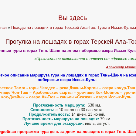
Вы здесь
вная
»
Походы на лошадях в горах Терскей Ала-Тоо. Туры в Иссык-Кульс
Прогулка на лошадях в горах Терскей Ала-То
онные туры в горах Тянь-Шаня на жном побережье озера Иссык-Куль
«Приключения начинаются с отказа от здравого см
Александр Минче
ткое описание маршрута тура на лошадях в горах Тянь-Шаня на ю
побережье озера Иссык-Куль:
оселок Тамга - горы Чегедек – река Джаны-Коргон – озера кочур-Таш 
чище Чон-Таш – Арабельские сырты – урочище Кок-Мойнок – уроч
кок-Джайык – озеро Ак-Тюз – каньон «Сказка» - озеро Иссык-Куль.
Протяженность маршрута:
630 км.
Сезонность:
с 10 июля по 30 оавгуста.
Продолжительность:
14 дней, 13 ночей.
Протяженность маршрута на лошадях:
79 км.
Лучшее время для экскурсии:
июль, август.
дробная программа тура день за днем на лошадях в горах Тянь-Шан