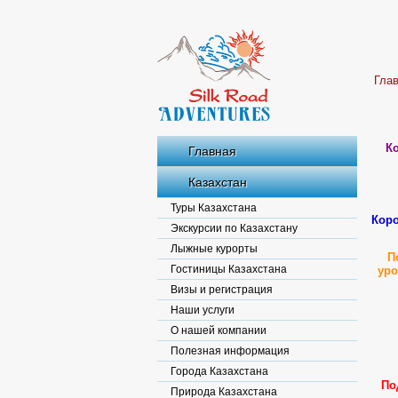
Гла
К
Главная
Казахстан
Туры Казахстана
Коро
Экскурсии по Казахстану
Лыжные курорты
П
Гостиницы Казахстана
уро
Визы и регистрация
Наши услуги
О нашей компании
Полезная информация
Города Казахстана
По
Природа Казахстана