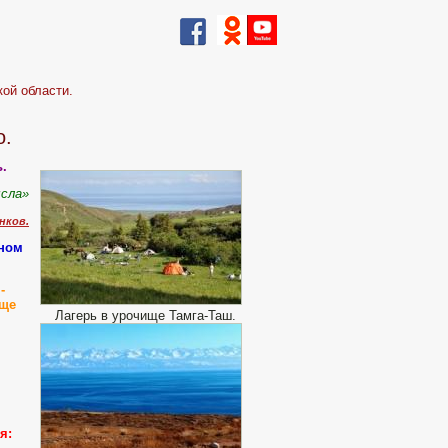
кой области.
о.
.
ысла»
нков.
жном
-
ище
Лагерь в урочище Тамга-Таш.
я: