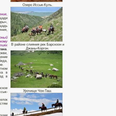
Озеро Иссык-Куль.
ение,
ощади
ры»,
ощадь
яния,
рный
кому
В районе слияния рек Барскоон и
ытиях
Джаны-Коргон.
тана
.
ркви,
щение
беда,
не.
стном
ка в
езд в
мское
Урочище Чон-Таш.
ссык-
елок
остям
нюшни