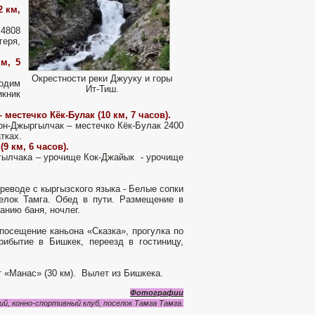
2 км,
 4808
геря,
м, 5
Окрестности реки Джууку и горы
ходим
Ит-Тиш.
икник
естечко Кёк-Булак (10 км, 7 часов).
он-Джыргылчак – местечко Кёк-Булак 2400
тках.
9 км, 6 часов).
гылчака – урочище Кок-Джайык - урочище
реводе с кыргызского языка - Белые сопки
елок Тамга. Обед в пути. Размещение в
анию баня, ночлег.
 посещение каньона «Сказка», прогулка по
рибытие в Бишкек, переезд в гостиницу,
 «Манас» (30 км). Вылет из Бишкека.
Фотографии
ий, конно-спортивный клуб, поселок Тамга Тамга.