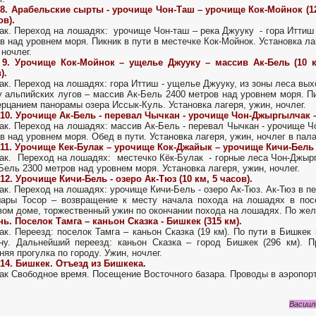
8. Арабельские сырты - урочище Чон-Таш – урочище Кок-Мойнок (1
ов).
ак. Переход на лошадях: урочище Чон-таш – река Джууку - гора Иттиш
в над уровнем моря. Пикник в пути в местечке Кок-Мойнок. Установка ла
 ночлег.
 9. Урочище Кок-Мойнок – ущелье Джууку – массив Ак-Бель (10 к
).
ак. Переход на лошадях: гора Иттиш - ущелье Джууку, из зоны леса вы
у альпийских лугов – массив Ак-Бель 2400 метров над уровнем моря. П
ерцанием панорамы озера Иссык-Куль. Установка лагеря, ужин, ночлег.
10. Урочище Ак-Бель -
перевал Чычкан - урочище Чон-Джыргылчак – м
ак. Переход на лошадях: массив Ак-Бель - перевал Чычкан - урочище Ч
в над уровнем моря. Обед в пути. Установка лагеря, ужин, ночлег в пала
11. Урочище Кек-Булак – урочище Кок-Джайык – урочище Кичи-Бель (
ак. Переход на лошадях: местечко Кёк-Булак - горные леса Чон-Джыр
Бель 2300 метров над уровнем моря. Установка лагеря, ужин, ночлег.
12. Урочище Кичи-Бель - озеро Ак-Тюз (10 км, 5 часов).
ак. Переход на лошадях: урочище Кичи-Бель - озеро Ак-Тюз. Ак-Тюз в пе
ары Тосор – возвращение к месту начала похода на лошадях в пос
вом доме, торжественный ужин по окончании похода на лошадях. По жел
нь. Поселок Тамга – каньон Сказка - Бишкек (315 км).
ак. Переезд: поселок Тамга – каньон Сказка (19 км). По пути в Бишкек
ну. Дальнейший переезд: каньон Сказка – город Бишкек (296 км). П
няя прогулка по городу. Ужин, ночлег.
14. Бишкек. Отъезд из Бишкека.
ак Свободное время. Посещение Восточного базара. Проводы в аэропорт
Васиил