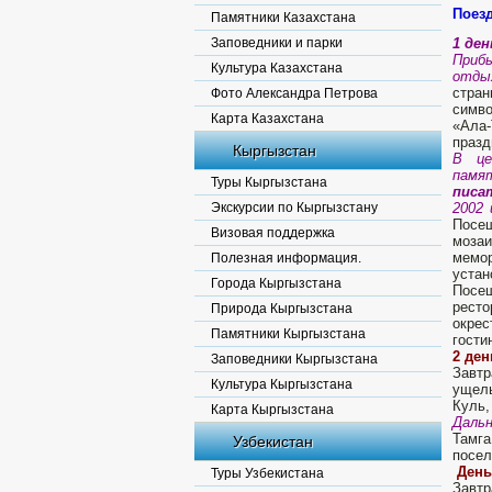
Поезд
Памятники Казахстана
Заповедники и парки
1 ден
Прибы
Культура Казахстана
отды
стр
Фото Александра Петрова
симво
Карта Казахстана
«Ала-
празд
Кыргызстан
В це
памя
Туры Кыргызстана
писа
Экскурсии по Кыргызстану
2002 
Посе
Визовая поддержка
мозаи
мемор
Полезная информация.
устан
Города Кыргызстана
Посещ
рест
Природа Кыргызстана
окре
Памятники Кыргызстана
гости
2 ден
Заповедники Кыргызстана
Завтр
Культура Кыргызстана
ущель
Куль,
Карта Кыргызстана
Дальн
Тамга
Узбекистан
посел
День
Туры Узбекистана
Завтр