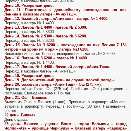
Переход в базовый лагерь «Ачик-Таш».
День 10. Резервный день.
День 11.
Подготовка к дальнейшему восхождению на пик
Ленина в базовом лагере «Ачик-Таш».
День 12.
Базовый лагерь «Ачикташ» - лагерь № 1 4400.
Переход в лагерь № 1 4400.
День 13.
Лагерь № 1 4400 - лагерь № 2 5300.
Переход в лагерь № 2 5300.
День 14.
Лагерь № 2 5300 - лагерь № 3 6200.
Переход в лагерь № 3 6200.
День 15.
Лагерь № 3 6200 – восхождение на пик Ленина 7 134
метров над уровнем моря – лагерь №3 6200.
Восхождение на пик Ленина, возвращение в лагерь № 3 6200.
День 16.
Лагерь № 3 6200 – лагерь № 1 4400.
Переход в лагерь № 1 4400.
День 17.
Лагерь № 1 4400 - базовый лагерь «Ачик-Таш».
Переход в базовый лагерь «Ачикт-Таш».
День 18.
Резервный день.
День 19.
Дополнительный день на случай плохой погоды.
День 20.
Базовый лагерь «Ачик-Таш» - Ош (275 км).
Переезд: «Ачик-Таш» - Ош (275 км). Прибытие в Ош, размещение в
гостинице. Свободное время. Ночлег.
День 21.
Ош – Бишкек.
Вылет из Оша в Бишкек (1 час). Прибытие в аэропорт «Манас»,
встреча в аэропорту, переезд в гостиницу (30 км). Размещение,
ночлег.
22 день. Бишкек.
День отдыха.
23 день.
Бишкек - ущелье Боом – город Балыкчи – город
Чолпон-Ата – урочище Чар-Кудук – базовый лагерь «Каркара»