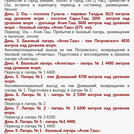
Прибытие в город Бишкек. Вылет в город Ош (1 час), прибытие в
Ош, встреча в аэропорту, переезд в гостиницу, размещение.
Ночлег.
День 2.
Ош – поселок Гульча – перевал Талдык 3615 метров
над уровнем моря - поселок Сары-Таш 3200 метров над
уровнем моря - урочище Ачик-Таш 3600 метров над уровнем
моря – базовый лагерь «Ачик-Таш» (275 км).
Переезд: Ош – Ачик-Таш. Прибытие в базовый лагерь, размещение
в палатках, ночлег.
День 3. Базовый лагерь «Ачик-Таш» - пик Петровского 4830
метров над уровнем моря.
Акклиматизационный выход на пик Петровского, возвращение в
базовый лагерь «Ачикташ». Подготовка к восхождению в базовом
лагере «Ачикташ».
День 4.
Базовый лагерь «Ачикташ» - лагерь № 1 4400 метров
над уровнем моря.
Переход в лагерь № 1 4400.
День 5.
Лагерь №1
-
пик Домашний 4700 метров над уровнем
моря.
Акклиматизационный выход на пик Домашний, возвращение в
лагерь № 1. Подготовка к выходу в лагерь № 2.
День 6.
Лагерь № 1 - лагерь № 2 5300 метров над уровнем
моря.
Переход в лагерь № 2.
День 7.
Лагерь № 2 - лагерь № 3 6200 метров над уровнем
моря.
Переход в лагерь № 3 6200.
День 8.
Лагерь № 3 - лагерь №1 4400.
Переход в лагерь № 1 4400.
День 9.
Лагерь № 1 - базовый лагерь «Ачик-Таш».