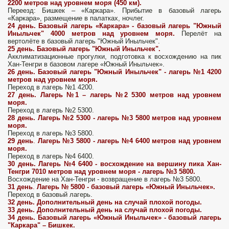
2200 метров над уровнем моря (450 км).
Переезд: Бишкек – «Каркара». Прибытие в базовый лагерь
«Каркара», размещение в палатках, ночлег.
24 день.
Базовый лагерь «Каркара» - базовый лагерь "Южный
Иныльчек" 4000 метров над уровнем моря.
Перелёт на
вертолёте в базовый лагерь "Южный Иныльчек".
25 день.
Базовый лагерь "Южный Иныльчек".
Акклиматизационные прогулки, подготовка к восхождению на пик
Хан-Тенгри в базовом лагере «Южный Иныльчек».
26 день.
Базовый лагерь "Южный Иныльчек" - лагерь №1 4200
метров над уровнем моря.
Переход в лагерь №1 4200.
27 день.
Лагерь №1 – лагерь №2 5300 метров над уровнем
моря.
Переход в лагерь №2 5300.
28 день. Лагерь №2 5300 - лагерь №3 5800 метров над уровнем
моря.
Переход в лагерь №3 5800.
29 день
.
Лагерь №3 5800 - лагерь №4 6400 метров над уровнем
моря.
Переход в лагерь №4 6400.
30 день. Лагерь №4 6400 - восхождение на вершину пика Хан-
Тенгри 7010 метров над уровнем моря - лагерь №3 5800.
Восхождение на Хан-Тенгри - возвращение в лагерь №3 5800.
31 день
.
Лагерь № 5800 - базовый лагерь «Южный Иныльчек».
Переход в базовый лагерь.
32 день.
Дополнительный день на случай плохой погоды.
33 день.
Дополнительный день на случай плохой погоды.
34 день.
Базовый лагерь «Южный Иныльчек» - базовый лагерь
"Каркара" – Бишкек.