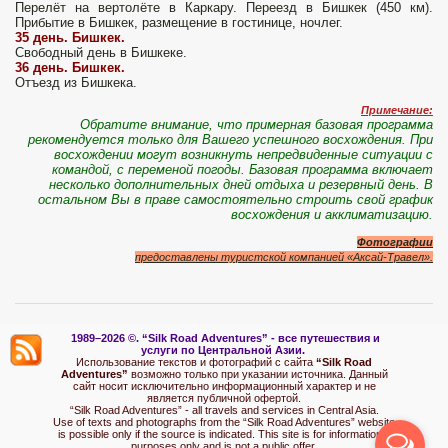
Перелёт на вертолёте в Каркару. Переезд в Бишкек (450 км).
Прибытие в Бишкек, размещение в гостинице, ночлег.
35 день. Бишкек.
Свободный день в Бишкеке.
36 день. Бишкек.
Отъезд из Бишкека.
Примечание:
Обратите внимание, что примерная базовая программа
рекомендуется только для Вашего успешного восхождения. При
восхождении могут возникнуть непредвиденные ситуации с
командой, с переменой погоды. Базовая программа включает
несколько дополнительных дней отдыха и резервный день. В
остальном Вы в праве самостоятельно строить свой график
восхождения и акклиматизацию.
Фотографии
предоставлены туристской компанией «Аксай-Травел».
1989–2026 ©.
“Silk Road Adventures” - вс
е путешествия и
услуги по Центральной Азии.
Использование текстов и фотографий с сайта
“Silk Road
Adventures”
возможно только при указании источника. Данный
сайт носит исключительно информационный характер и не
является публичной офертой.
“Silk Road Adventures” - all travels and services in Central Asia.
Use of texts and photographs from the “Silk Road Adventures” website
is possible only if the source is indicated. This site is for informational
purposes only and is not a public offer.