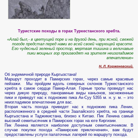
Туристские походы в горах Туркестанского хребта.
«Алай был,- в цвету­щей поре и на другой день, при ясной, свежей
погоде предстал перед нами во всей своей чарующей красоте.
Его чудесный зеленый простор, мертвая тишина и вели­чавые
пики мощных гор производят на зрителя неиз­гладимое
впечатление»
Н. Л. Корженевский.
Об эндемичной природе Кыргызстана!
Маршрут проходит в Памирских горах, через самые красивые
пейзажи. Мы пройдем вдоль северных склонов Туркестанского
хребта в самое сердце Памир-Алая. Горные тропы проведут нас
через дикую природу, панорамные виды каньонов, заснеженные
пики и приведут нас к подножию пика Ак-Суу 5355 м. н. у. м.
– это
неизгладимое впечатление для вас.
Вторая часть похода приведет нас к подножию пика Ленин,
расположенного в средней части Заалайского хребта, на границе
Кыргызстана и Таджикистана, близко к Китаю. Пик Ленина самый
высокий семитысячник в Памирских горах на юге Киргизии.
Пик Ленина является наиболее доступным семитысячником. В
случае покупки похода «Памирские приключения», вам будут
предоставлены услуги палаточных лагерей по маршруту похода.