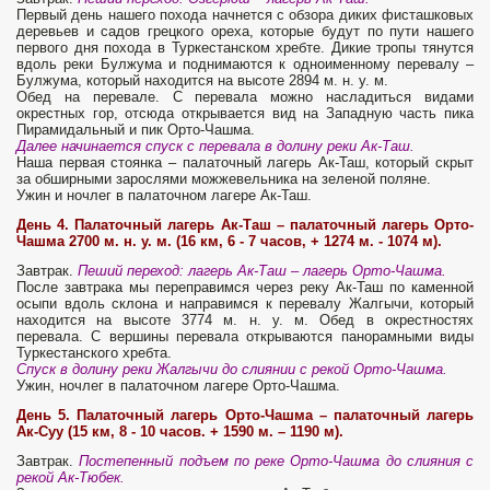
Первый день нашего похода начнется с обзора диких фисташковых
деревьев и садов грецкого ореха, которые будут по пути нашего
первого дня похода в Туркестанском хребте. Дикие тропы тянутся
вдоль реки Булжума и поднимаются к одноименному перевалу –
Булжума, который находится на высоте 2894 м. н. у. м.
Обед на перевале. С перевала можно насладиться видами
окрестных гор, отсюда открывается вид на Западную часть пика
Пирамидальный и пик Орто-Чашма.
Далее начинается спуск с перевала в долину реки Ак-Таш.
Наша первая стоянка – палаточный лагерь Ак-Таш, который скрыт
за обширными зарослями можжевельника на зеленой поляне.
Ужин и ночлег в палаточном лагере Ак-Таш.
День 4. Палаточный лагерь Ак-Таш – палаточный лагерь Орто-
Чашма 2700 м. н. у. м.​
(16 км, 6 - 7 часов, + 1274 м. - 1074 м).
Завтрак.
Пеший переход: лагерь Ак-Таш – лагерь Орто-Чашма.
После завтрака мы переправимся через реку Ак-Таш по каменной
осыпи вдоль склона и направимся к перевалу Жалгычи, который
находится на высоте 3774 м. н. у. м. Обед в окрестностях
перевала. С вершины перевала открываются панорамными виды
Туркестанского хребта.
Спуск в долину реки Жалгычи до слиянии с рекой Орто-Чашма.
Ужин, ночлег в палаточном лагере Орто-Чашма.
День 5. Палаточный лагерь Орто-Чашма – палаточный лагерь
Ак-Суу (15 км, 8 - 10 часов. + 1590 м. – 1190 м).
Завтрак.
Постепенный подъем по реке Орто-Чашма до слияния с
рекой Ак-Тюбек.