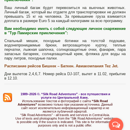
Ваш личный багаж будет перевозиться на вьючных животных.
Личный багаж, который вы отдаете для транспортировки не должен
превышать 15 кг на человека. За превышение груза взимается
доплата в размере Euro 5 за каждый килограмм за всю программу.
Вам необходимо иметь с собой следующее личное снаряжение
в "Тур Памирские приключения":
Спальный мешок, походные ботинки на толстой подошве,
водонепроницаемые брюки, ветрозащитную куртку, теплые
перчатки, лыжная шапочка, солнцезащитные очки, фанарик, пара
запасных батареек, солнцезащитный крем, фляжка для воды на
пару литров, походные палки.
Расписание рейсов Бишкек – Баткен. Авиакомпания
Tez
Jet
.
Дни вылетов 2,4,6,7. Номер рейса DJ-107, вылет в 11.02, прибытие
в 12.10.
1989–2026 ©.
“Silk Road Adventures” - вс
е путешествия и
услуги по Центральной Азии.
Использование текстов и фотографий с сайта
“Silk Road
Adventures”
возможно только при указании источника. Данный
сайт носит исключительно информационный характер и не
является публичной офертой.
“Silk Road Adventures” - all travels and services in Central Asia.
Use of texts and photographs from the “Silk Road Adventures” website
is possible only if the source is indicated. This site is for informational
purposes only and is not a public offer.