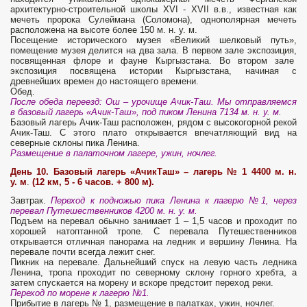
архитектурно-строительной школы ХVI - XVII в.в., известная как
мечеть пророка Сулеймана (Соломона), однополярная мечеть
расположена на высоте более 150 м. н. у. м.
Посещение исторического музея
«Великий шелковый путь»,
помещение музея делится на два зала. В первом зале экспозиция,
посвященная флоре и фауне Кыргызстана. Во втором зале
экспозиция посвящена истории Кыргызстана, начиная с
древнейших времен до настоящего времени.
Обед.
После обеда переезд: Ош – урочище Ачик-Таш. Мы отправляемся
в базовый лагерь «Ачик-Таш», под пиком Ленина 7134 м. н. у. м.
Базовый лагерь Ачик-Таш расположен, рядом с высокогорной рекой
Ачик-Таш. С этого плато открывается впечатляющий вид на
северные склоны пика Ленина.
Размещение в палаточном лагере, ужин, ночлег.
День 10. Базовый лагерь «АчикТаш» – лагерь № 1 4400 м. н.
у. м
.
(12 км, 5 - 6 часов. + 800 м).
Завтрак.
Переход к подножью пика Ленина к лагерю №1, через
перевал Путешественников 4200 м. н. у. м.
Подъем на перевал обычно занимает 1 – 1,5 часов и проходит по
хорошей натоптанной тропе. С перевала Путешественников
открывается отличная панорама на ледник и вершину Ленина. На
перевале почти всегда лежит снег.
Пикник на перевале. Дальнейший спуск на левую часть ледника
Ленина, тропа проходит по северному склону горного хребта, а
затем спускается на морену и вскоре предстоит переход реки.
Переход по морене к лагерю №1.
Прибытие в лагерь № 1, размещение в палатках, ужин, ночлег.