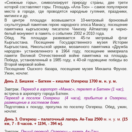
«Снежные горы», символизирует природу страны, две трети
которой составляют горы. Площадь «Ала-Тоо» – самое популярное
место в городе, где проводятся народные гуляния, праздники,
митинги и др.
В центре площади возвышается 10-метровый бронзовый
скульптурный памятник герою народного эпоса Манасу, посещение
памятника кыргызскому писателю Чингизу Айтматову и черно-
белый монумент в память о событиях 2002 и 2010 года.
Обед. На площади развевается 45-ти метровый флаг
Кыргызстана. Посещение Государственного музея Истории
Кыргызстана, Никольской церкви, мозаичного памятника «Дружба
народов» установленного в 1964 году, посещение мемориала
памяти Великой Отечественной войне памятника на площадь
Победа, установленный в 1985 году, к 40-ой годовщине победы во
Второй мировой войне.
Посещение Ошского базара, посещение музея Михаила Фрунзе.
Ужин, ночлег.
День 2. Бишкек – Баткен – кишлак Озгерюш 1700 м. н. у. м.
Завтрак.
Переезд в аэропорт «Манас», перелет в Баткен (1 час),
встреча в аэропорту города Баткен.
Переезд в поселок Озгерюш (4 часа), прибытие в Озгерюш,
размещение в гостевом доме.
Подготовка к походу, прогулка по поселку Озгерюш. Обед, ужин,
ночлег.
День 3. Озгерюш – палаточный лагерь Ак-Таш 2500
м. н. у. м.
(15
км, 7 - 8 часов. + 1194, - 394 м).
Завтрак.
Пеший переход: Озгерюш – лагерь Ак-Таш.