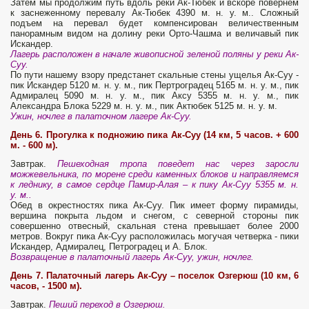
Затем мы продолжим путь вдоль реки Ак-Тюбек и вскоре повернем
к заснеженному перевалу Ак-Тюбек 4390 м. н. у. м.. Сложный
подъем на перевал будет компенсирован величественным
панорамным видом на долину реки Орто-Чашма и величавый пик
Искандер.
Лагерь расположен в начале живописной зеленой поляны у реки Ак-
Суу.
По пути нашему взору предстанет скальные стены ущелья Ак-Суу -
пик Искандер 5120 м. н. у. м., пик Пертроградец 5165 м. н. у. м., пик
Адмиралец 5090 м. н. у. м., пик Аксу 5355 м. н. у. м., пик
Александра Блока 5229 м. н. у. м., пик Актюбек 5125 м. н. у. м.
Ужин, ночлег в палаточном лагере Ак-Суу.
День 6. Прогулка к подножию пика Ак-Суу (14 км, 5 часов. + 600
м. - 600 м).
Завтрак.
Пешеходная тропа поведет нас через заросли
можжевельника, по морене среди каменных блоков и направляемся
к леднику, в самое сердце Памир-Алая – к пику Ак-Суу 5355 м. н.
у. м.
.
Обед в окрестностях пика Ак-Суу. Пик имеет форму пирамиды,
вершина покрыта льдом и снегом, с северной стороны пик
совершенно отвесный, скальная стена превышает более 2000
метров. Вокруг пика Ак-Суу расположилась могучая четверка - пики
Искандер, Адмиралец, Петроградец и А. Блок.
Возвращение в палаточный лагерь Ак-Суу, ужин, ночлег.
День 7. Палаточный лагерь Ак-Суу – поселок Озгерюш (10 км, 6
часов, - 1500 м).
Завтрак.
Пеший переход в Озгерюш.