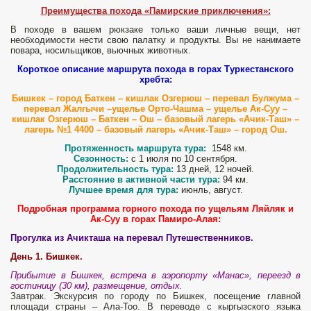
Преимущества похода «Памирские приключения»:
В походе в вашем рюкзаке только ваши личные вещи, нет
необходимости нести свою палатку и продукты. Вы не нанимаете
повара, носильщиков, вьючных животных.
Короткое описание маршрута похода в горах Туркестанского
хребта:
Бишкек – город Баткен – кишлак Озгерюш – перевал Булжума –
перевал Жалгычи –ущелье Орто-Чашма – ущелье Ак-Суу –
кишлак Озгерюш – Баткен – Ош – базовый лагерь «Ачик-Таш» –
лагерь №1 4400 – базовый лагерь «Ачик-Таш» – город Ош.
Протяженность маршрута тура:
1548 км.
Сезонность:
с 1 июля по 10 сентября.
Продолжительность тура:
13 дней, 12 ночей.
Расстояние в активной части тура:
94 км.
Лучшее время для тура:
июнль, август.
Подробная программа горного похода по ущельям Ляйляк и
Ак-Суу в горах Памиро-Алая:
Прогулка из Ачикташа на перевал Путешественников.
День 1. Бишкек.
Прибытие в Бишкек, встреча в аэропорту «Манас», переезд в
гостиницу (30 км), размещение, отдых.
Завтрак. Экскурсия по городу по Бишкек, посещение главной
площади страны – Ала-Тоо. В переводе с кыргызского языка