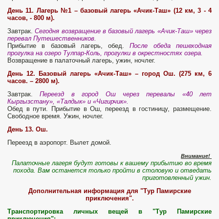
День 11. Лагерь №1 – базовый лагерь «Ачик-Таш» (12 км, 3 - 4
часов, - 800 м).
Завтрак.
Сегодня возвращение в базовый лагерь «Ачик-Таш» через
перевал Путешественников.
Прибытие в базовый лагерь, обед.
После обеда пешеходная
прогулка на озеро Тулпар-Коль, прогулки в окрестностях озера.
Возвращение в палаточный лагерь, ужин, ночлег.
День 12. Базовый лагерь «Ачик-Таш» – город Ош. (275 км, 6
часов. – 2800 м).
Завтрак.
Переезд в город Ош через перевалы «40 лет
Кыргызстану», «Талдык» и «Чигирчик».
Обед в пути. Прибытие в Ош, переезд в гостиницу, размещение.
Свободное время. Ужин, ночлег.
День 13. Ош.
Переезд в аэропорт. Вылет домой.
Внимание!
Палаточные лагеря будут готовы к вашему прибытию во время
похода. Вам останется только пройти в столовую и отведать
приготовленный ужин.
Дополнительная информация для "Тур Памирские
приключения".
Транспортировка личных вещей в "Тур Памирские
приключения":