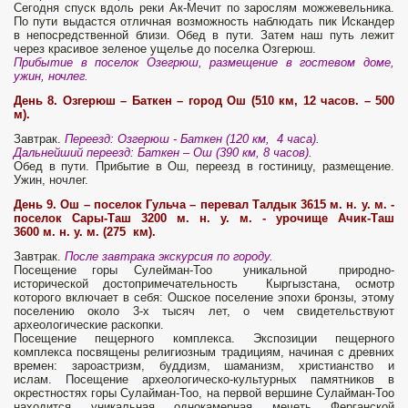
Сегодня спуск вдоль реки Ак-Мечит по зарослям можжевельника.
По пути выдастся отличная возможность наблюдать пик Искандер
в непосредственной близи. Обед в пути. Затем наш путь лежит
через красивое зеленое ущелье до поселка Озгерюш.
Прибытие в поселок Озегрюш, размещение в гостевом доме,
ужин, ночлег.
День 8. Озгерюш – Баткен – город Ош (510 км, 12 часов. – 500
м).
Завтрак.
Переезд: Озгерюш - Баткен (120 км, 4 часа).
Дальнейший переезд: Баткен – Ош (390 км, 8 часов).
Обед в пути. Прибытие в Ош, переезд в гостиницу, размещение.
Ужин, ночлег.
День 9.
Ош – поселок Гульча – перевал Талдык 3615 м. н. у. м.
-
поселок Сары-Таш 3200 м. н. у. м.
- урочище Ачик-Таш
3600 м. н. у. м.
(275 км).
Завтрак.
После завтрака экскурсия по городу.
Посещение горы Сулейман-Тоо уникальной природно-
исторической достопримечательность Кыргызстана, осмотр
которого включает в себя: Ошское поселение эпохи бронзы, этому
поселению около 3-х тысяч лет, о чем свидетельствуют
археологические раскопки.
Посещение пещерного комплекса. Экспозиции пещерного
комплекса посвящены религиозным традициям, начиная с древних
времен: зароастризм, буддизм, шаманизм, христианство и
ислам. Посещение археологическо-культурных памятников в
окрестностях горы Сулайман-Тоо, на первой вершине Сулайман-Тоо
находится уникальная однокамерная мечеть Ферганской