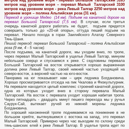
метров над уровнем моря - перевал Большой Талгарский 3163
метров над уровнем моря – перевал Малый Талгарский 3100
метров над уровнем моря - река Левый Талгар 2250 метров над
уровнем моря – поляна Альпийская роза (31 км).
Переезд в урочище Медео (14 км). Подъем на канатной дороге на
перевал Большой Талгарский (7,5 км).
В случае, если третья
очередь канатной дороги работать не будет, подъем придется
совершить только до «20-ой опоры», оттуда пеший подъем на
перевал. Начало похода в горах Заилийского Алатау Северного
Тянь-Шаня.
Пеший переход: перевал Большой Талгарский – поляна Альпийская
роза (9 км, 4 - 5 часов).
После подъема, на канатной дороге, мы уходим вниз, по тропе,
через перевал Малый Талгарский в ущелье Левый Талгар, минуем
небольшое озерцо и спускаемся к реке. С седловины перевала
Большой Талгарский на восток открывается хорошо выраженная
долина реки Левый Талгар, своей нижней частью уходящей на
северо-восток, а верхней частью на юго-восток.
Панорама на юг показывает нам – цирк ледника Богдановича.
Хорошо просматривается отсюда на пик Чкалова и Физкультурник.
На перевале находится целый комплекс строений канатной дороги,
одна из которых уходит вниз в сторону перевала Малый
Талгарский. На восток с перевала уходит хорошая набитая тропа.
Через пятнадцать - двадцать минут пешего перехода мы у ручья
Саурук-Сай, вытекает ручей из нижней морены ледника
Богдановича.
По хорошей нахоженной тропе поднимаемся на понижение в не
большом хребте, вытянувшемся с востока на запад, это перевал
Малый Талгарский. Примерно через час выходим по склону среди
тянь-шанских елей к реке Левый Талгар. В ущелье тропа идет по