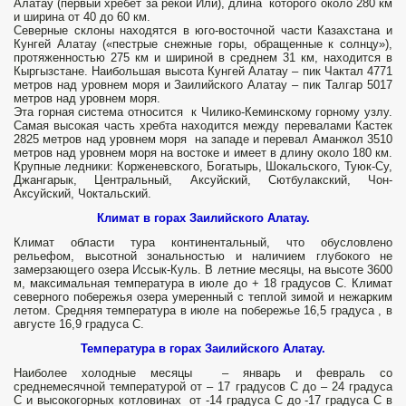
Алатау (первый хребет за рекой Или), длина которого около 280 км
и ширина от 40 до 60 км.
Cеверные склоны находятся в юго-восточной части Казахстана и
Кунгей Алатау («пестрые снежные горы, обращенные к солнцу»),
протяженностью 275 км и шириной в среднем 31 км, находится в
Кыргызстане. Наибольшая высота Кунгей Алатау – пик Чактал 4771
метров над уровнем моря и Заилийского Алатау – пик Талгар 5017
метров над уровнем моря.
Эта горная система относится к Чилико-Кеминскому горному узлу.
Самая высокая часть хребта находится между перевалами Кастек
2825 метров над уровнем моря на западе и перевал Аманжол 3510
метров над уровнем моря на востоке и имеет в длину около 180 км.
Крупные ледники: Корженевского, Богатырь, Шокальского, Туюк-Су,
Джангарык, Центральный, Аксуйский, Сютбулакский, Чон-
Аксуйский, Чоктальский.
Климат в горах Заилийского Алатау.
Климат области тура континентальный, что обусловлено
рельефом, высотной зональностью и наличием глубокого не
замерзающего озера Иссык-Куль. В летние месяцы, на высоте 3600
м, максимальная температура в июле до + 18 градусов С. Климат
северного побережья озера умеренный с теплой зимой и нежарким
летом. Средняя температура в июле на побережье 16,5 градуса , в
августе 16,9 градуса С.
Температура в горах Заилийского Алатау.
Наиболее холодные месяцы – январь и февраль со
среднемесячной температурой от – 17 градусов С до – 24 градуса
С и высокогорных котловинах от -14 градуса С до -17 градуса С в