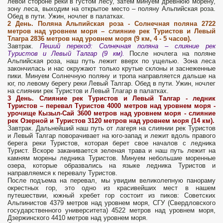
левой стороне реки в густом лесу, затем минуем древнюю морену,
зону леса, выходим на открытое место – поляну Альпийская роза.
Обед в пути. Ужин, ночлег в палатках.
2 День.
Поляна Альпийская роза -
Солнечная поляна 2722
метров над уровнем моря – слияние рек Туристов и Левый
Тлагра 2836 метров над уровнем моря (9 км, 4 - 5 часов).
Завтрак.
Пеший переход: Солнечная поляна – слияние рек
Туристов и Левый Талгар (9 км).
После ночлега на поляне
Альпийская роза, наш путь лежит вверх по ущелью. Зона леса
закончилась и нас окружают только крутые склоны и заснеженные
пики. Минуем Солнечную поляну и тропа направляется дальше на
юг, по левому берегу реки Левый Талгар. Обед в пути. Ужин, ночлег
на слиянии рек Туристов и Левый Тлагар в палатках.
3 День.
Слияние рек Туристов и Левый Талгар - ледник
Туристов – перевал Туристов 4000 метров над уровнем моря -
урочище Кызыл-Сай 3600 метров над уровнем моря - слияние
рек Озерной и Туристов 3120 метров над уровнем моря (14 км).
Завтрак. Дальнейший наш путь от лагеря на слиянии рек Туристов
и Левый Талгар поворачивает на юго-запад и лежит вдоль правого
берега реки Туристов, которая берет свое началов с ледника
Турист. Вскоре заканивается зеленая трава и наш путь лежит на
камням морены ледника Туристов. Минуем небольшие моренные
озера, которые образвались на языке ледника Туристов и
направляемся к перевалу Туристов.
После подъема на перевал, мы увидим великолепную панораму
окрестных гор, это одно из красивейших мест в нашем
путешествии, южный хребет гор состоит из пиков: Советских
Альпинистов 4379 метров над уровнем моря, СГУ (Свердловского
государственного университета) 4522 метров над уровнем моря,
Дзержинского 4410 метров над уровнем моря.