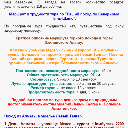
чем северные. С запада на восток количество осадков
увеличивается от 119 до 538 мм.
Маршрут и трудности тура по "
Пеший поход по Северному
Тянь-Шаню".
По программе тура трудностей нет, путешествие под силу
здоровому человеку.
Краткое описание маршрута горного похода в горах
Заилийского Алатау:
Алматы – урочище Медео - лыжный курорт «Шымбулак» -
перевал Большой Талгарский – ущелье Левый Талгар - Поляна
Альпийская роза - ледник Туристов – перевал Туристов –
урочище Кызылсай - озеро Большеалматинское – Алматы.
Протяженность пешеходной части маршрута:
41 км.
Общая протяженность маршрута:
91 км.
Сезонность:
с 5 июля по 10 сентября.
Лучшее время для путешествия:
с 20 июля по 30 августа.
Размер группы
:
не более 12 человек.
Продолжительность тура:
4 дня, 3 ночи.
Подробная программа тура день за днем по природным
достопримечательностям ущелий Левый Талгар и Большое
Алматинское:
Поход из Алматы в ущелье Левый Талгар.
1 День.
Алматы – урочище Медео - курорт «Чимбулак» 2200