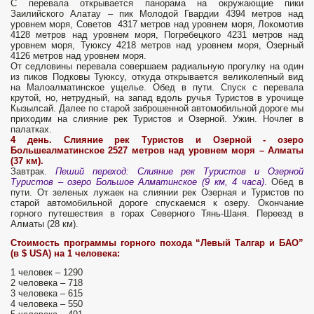
С перевала открывается панорама на окружающие пики
Заилийского Алатау – пик Молодой Гвардии 4394 метров над
уровнем моря, Советов 4317 метров над уровнем моря, Локомотив
4128 метров над уровнем моря, Погребецкого 4231 метров над
уровнем моря, Туюксу 4218 метров над уровнем моря, Озерный
4126 метров над уровнем моря.
От седловины перевала совершаем радиальную прогулку на один
из пиков Подковы Туюксу, откуда открывается великолепный вид
на Малоалматинское ущелье. Обед в пути. Спуск с перевала
крутой, но, нетрудный, на запад вдоль ручья Туристов в урочище
Кызылсай. Далее по старой заброшенной автомобильной дороге мы
приходим на слияние рек Туристов и Озерной. Ужин. Ночлег в
палатках.
4 день. Слияние рек Туристов и Озерной - озеро
Большеалматинское 2527 метров над уровнем моря – Алматы
(37 км).
Завтрак.
Пеший переход: Слияние рек Туристов и Озерной
Туристов – озеро Большое Алматинское (9 км, 4 часа)
. Обед в
пути. От зеленых лужаек на слиянии рек Озерная и Туристов по
старой автомобильной дороге спускаемся к озеру. Окончание
горного путешествия в горах Северного Тянь-Шаня. Переезд в
Алматы (28 км).
C
тоимость программы горного похода “
Левый Талгар и БАО
”
(в $
USA
) на 1 человека:
1 человек – 1290
2 человека – 718
3 человека – 615
4 человека – 550