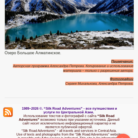
Озеро Большое Алматинское.
Примечание:
Авторская программа Александра Петрова. Копирование и использование
материала – только с разрешения автора.
Фотографии
Сергея Михалькова, Александра Петрова.
1989–2026 ©.
“Silk Road Adventures” - вс
е путешествия и
услуги по Центральной Азии.
Использование текстов и фотографий с сайта
“Silk Road
Adventures”
возможно только при указании источника. Данный
сайт носит исключительно информационный характер и не
является публичной офертой.
“Silk Road Adventures” - all travels and services in Central Asia.
Use of texts and photographs from the “Silk Road Adventures” website
is possible only if the source is indicated. This site is for informational