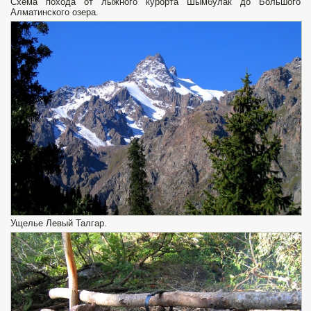
Схема похода от лыжного курорта Шымбулак до Большого
Алматинского озера.
Ущелье Левый Талгар.