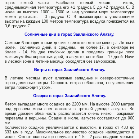
горах южной части. Наиболее теплый месяц – июль,
среднемесячная температура его +1 градуса С до +2 градуса С. В
июле на высотах 1000 – 1500 м. над уровнем моря температура
может достигать – 0 градуса С. В высокогорье с увеличением
высоты на каждые 100 метров температура воздуха понижается на
0,6 градуса С.
Солнечные дни в горах Заилийского Алатау.
Самыми благоприятными днями являются летние месяцы. Летом в
июле, солнечных дней, в среднем, не более 17, в сентябре не
более - 14. На дне глубоких долин в пределах границы леса
максимум благоприятных дней, в августе, сентябре – 17 дней. Ночи
в лесной зоне в летние месяцы обходятся без заморозков.
Ветры в горах Заилийского Алатау.
В летние месяцы дуют влажные западные и северо-восточные
горно-долинные ветры. Скорость ветра небольшая, но увеличение
ветра происходит утром.
Осадки в горах Заилийского Алатау.
Летом выпадает много осадков до 2200 мм. На высоте 2600 метров
над уровнем моря снег ложится в третьей декаде августа. Во
время дождей облачность располагается очень низко, закрывая
перевалы и вершины. Осадки в июле, августе составляют до 900
мм.
Количество осадков увеличивается с высотой, в горах от 433 до
633 мм в году. Максимальное количество осадков наблюдается в
июле. Южные склоны гор получают в 1.5 – 2 раза осадков меньше