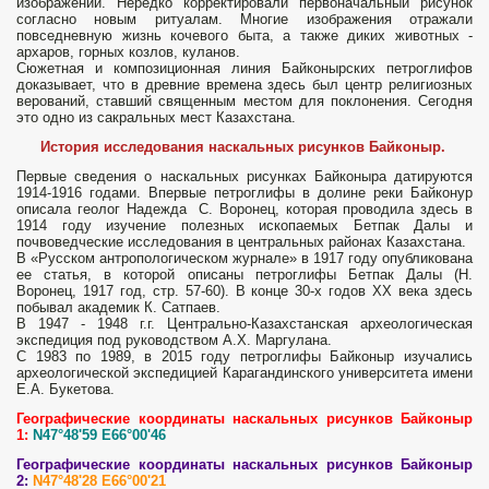
изображений. Нередко корректировали первоначальный рисунок
согласно новым ритуалам. Многие изображения отражали
повседневную жизнь кочевого быта, а также диких животных -
архаров, горных козлов, куланов.
Сюжетная и композиционная линия Байконырских петроглифов
доказывает, что в древние времена здесь был центр религиозных
верований, ставший священным местом для поклонения. Сегодня
это одно из сакральных мест Казахстана.
История исследования наскальных рисунков Байконыр.
Первые сведения о наскальных рисунках Байконыра датируются
1914-1916 годами. Впервые петроглифы в долине реки Байконур
описала геолог Надежда С. Воронец, которая проводила здесь в
1914 году изучение полезных ископаемых Бетпак Далы и
почвоведческие исследования в центральных районах Казахстана.
В «Русском антропологическом журнале» в 1917 году опубликована
ее статья, в которой описаны петроглифы Бетпак Далы (Н.
Воронец, 1917 год, стр. 57-60). В конце 30-х годов XX века здесь
побывал академик К. Сатпаев.
В 1947 - 1948 г.г. Центрально-Казахстанская археологическая
экспедиция под руководством А.Х. Маргулана.
С 1983 по 1989, в 2015 году петроглифы Байконыр изучались
археологической экспедицией Карагандинского университета имени
Е.А. Букетова.
Географические координаты наскальных рисунков Байконыр
1:
N47°48'59 E66°00'46
Географические координаты наскальных рисунков Байконыр
2:
N47°48'28 E66°00'21