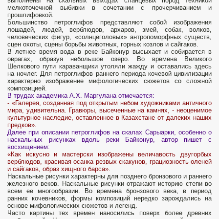
выполнены на скальных выходах сланцевых пород техникой
мелкоточечной выбивки в сочетании с прочерчиванием и
прошлифовкой.
Большинство петроглифов представляют собой изображения
лошадей, людей, верблюдов, архаров, змей, собак, волков,
человеческих фигур, «солнцеголовых» антропоморфных существ,
сцен охоты, сцены борьбы животных, горных козлов и сайгаков.
В летнее время вода в реке Байконур высыхает и собирается в
оврагах, образуя небольшое озеро. Во времена Великого
Шелкового пути караванщики утоляли жажду и оставались здесь
на ночлег. Для петроглифов раннего периода кочевой цивилизации
характерно изображение мифологических сюжетов со сложной
композицией.
В трудах академика А.Х. Маргулана отмечается:
- «Галерея, созданная под открытым небом художниками античного
мира, удивительна. Гравюры, высеченные на камнях, - неоценимое
культурное наследие, оставленное в Казахстане от далеких наших
предков».
Далее при описании петроглифов на скалах Сарыарки, особенно о
наскальных рисунках вдоль реки Байконур, автор пишет с
восхищением:
«Как искусно и мастерски изображены величавость двугорбых
верблюдов, красивая осанка резвых скакунов, грациозность оленей
и сайгаков, образ хищного барса».
Наскальные рисунки характерны для позднего бронзового и раннего
железного веков. Наскальные рисунки отражают историю степи во
всем ее многообразии. Во времена бронзового века, в период
ранних кочевников, формы композиций нередко зарождались на
основе мифологических сюжетов и легенд.
Часто картины тех времен наносились поверх более древних