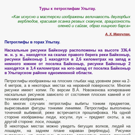
Туры к петроглифам Улытау.
«Как искусно и мастерски изображены величавость двугорбых
верблюдов, красивая осанка резвых скакунов, грациозность
оленей и сайгак, образ хищного барса»
А. Х. Маргулан.
Петроглифы в горах Улытау.
Наскальные рисунки Байконур расположены на высоте 336,4
м. н. у. м., находятся на скалах правого берега
реки Байконыр,
рисунки Байконыр 1 находятся в 2,6 километрах на запад и
немного южнее от поселка Байконыр, рисунки Байконыр 2
находятся в 3,4 километрах на юго-запад от поселка Байконыр
в Улытауском районе одноименной области.
Петроглифы изображены на плоских глыбах над уровнем реки на 2-
4 метров, а в некоторых местах на неровной поверхности. Многие
рисунки имеют копии. По версии В.А. Новоженова копирование
наскальных рисунков зависело от состояния плоских камней и от
техники изображения. ,
Во многих случаях петроглифы выбиты тонким предметом,
вырисовывая фигуры тонкими линиями. Петроглифы выполнены
точечной выбивкой, реже встречается прошлифовка. На одной
стороне изображены люди, косули, лук – предмет охоты, а на
другой стороне: лоси, лошади.
В некоторых местах можно увидеть бегущих волков, людей на
лошадях, на заднем плане караван (верблюды). Рисунки