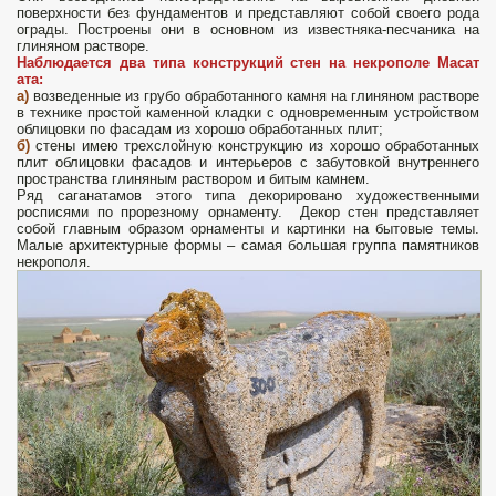
поверхности без фундаментов и представляют собой своего рода
ограды. Построены они в основном из известняка-песчаника на
глиняном растворе.
Наблюдается два типа конструкций стен на некрополе Масат
ата:
а)
возведенные из грубо обработанного камня на глиняном растворе
в технике простой каменной кладки с одновременным устройством
облицовки по фасадам из хорошо обработанных плит;
б)
стены имею трехслойную конструкцию из хорошо обработанных
плит облицовки фасадов и интерьеров с забутовкой внутреннего
пространства глиняным раствором и битым камнем.
Ряд саганатамов этого типа декорировано художественными
росписями по прорезному орнаменту. Декор стен представляет
собой главным образом орнаменты и картинки на бытовые темы.
Малые архитектурные формы – самая большая группа памятников
некрополя.