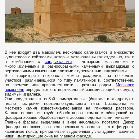
В нее входят два мавзолея, несколько саганатамов и множество
кулпытасов с койтасами, которые установлены как отдельно, так и
в комбинации с
сандыктасами
, четырьмя мавзолеями и
многочисленными и разнообразными каменными выкладками с
вертикальными каменными плитами ступенчатыми надгробиями.
Всю территорию некрополя можно разделить на несколько
участков, различающихся по типу памятников и, соответственно,
по времени или принадлежности к разным родам.
Мавзолеи
некрополя
определяют его вертикальный запоминающийся силуэт,
видимый издалека.
Они представляют собой прямоугольные (близкие к квадрату) в
плане постройки портально-купольного типа. Возведены из
местного камня известняка-песчаника на глиняном растворе.
Кладка велась из грубо обработанного камня с облицовкой по
фасадам хорошо обработанными, хорошо подогнанными плитами.
Главные фасады выделены в виде небольших порталов. Декор
фасадов несложен, на средневековых мавзолеях – это фигурные
карнизные пояса, приподнятые выделенные углы зданий, арочные
ниши, имитирующие окна на главном фасаде.