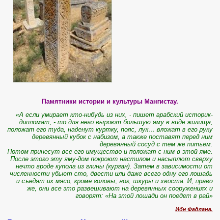
Памятники истории и культуры Мангистау.
«А если умирает кто-нибудь из них, - пишет арабский историк-
дипломат, - то для него выроют большую яму в виде жилища,
положат его туда, наденут куртку, пояс, лук… вложат в его руку
деревянный кубок с набизом, а также поставят перед ним
деревянный сосуд с тем же питьем.
Потом принесут все его имущество и положат с ним в этой яме.
После этого эту яму-дом покроют настилом и насыплют сверху
нечто вроде купола из глины (курган).
Затем в зависимости от
численности убьют сто, двести или даже всего одну его лошадь
и съедят их мясо, кроме головы, ног, шкуры и хвоста. И, право
же, они все это развешивают на деревянных сооружениях и
говорят: «На этой лошади он поедет в рай»
Ибн Фадлана.