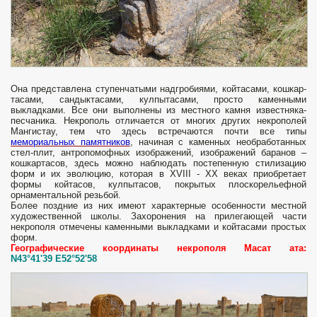
Она представлена ступенчатыми надгробиями, койтасами, кошкар-
тасами, сандыктасами, кулпытасами, просто каменными
выкладками. Все они выполнены из местного камня известняка-
песчаника. Некрополь отличается от многих других некрополей
Мангистау, тем что здесь встречаются почти все типы
мемориальных памятников
, начиная с каменных необработанных
стел-плит, антропомофных изображений, изображений баранов –
кошкартасов, здесь можно наблюдать постепенную стилизацию
форм и их эволюцию, которая в XVIII - XX веках приобретает
формы койтасов, кулпытасов, покрытых плоскорельефной
орнаментальной резьбой.
Более поздние из них имеют характерные особенности местной
художественной школы. Захоронения на прилегающей части
некрополя отмечены каменными выкладками и койтасами простых
форм.
Географические координаты некрополя Масат ата:
N43°41'39 E52°52'58