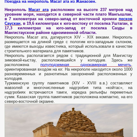
Поездка на некрополь Масат ата из Жанаозен.
Некрополь
Масат ата
расположен на высоте 237 метров над
уровнем моря, находится в северной части плато Мангышлак,
в 7 километрах на северо-запад от восточной кромки
песков
Саускан
, в 19,6 километрах к юго-востоку от поселка Уштаган, в
17,3 километрах на юго-запад от поселка Сазды в
Мангистауском районе одноименной области.
Некрополь Масат ата, датируется XIV - XIX веками. Некрополь
размещается на длиной гряде с пологим юго-западным склоном,
где имеются выходы известняка, который использовали в качестве
строительного материала для памятников.
Некрополь располагается рядом с традиционной для Мангистау
зимовкой-кыстау, расположившейся у колодцев. Здесь же
расположена
полуподземная однокамерная мечеть
,
ориентированная входом на юг. На некрополе находится около 1000
разновременных и разнотипных захоронений расположенных у
колодцев.
Туркменскую группу памятников (XIV - XVIII в.в.) составляют
мавзолей и многочисленные надгробия типа «койтас», на
надгробиях встречаются тамги, изредка рельефы переметных
сумм. Казахская группа памятников расположена компактно, на его
северо-восточной окраине.