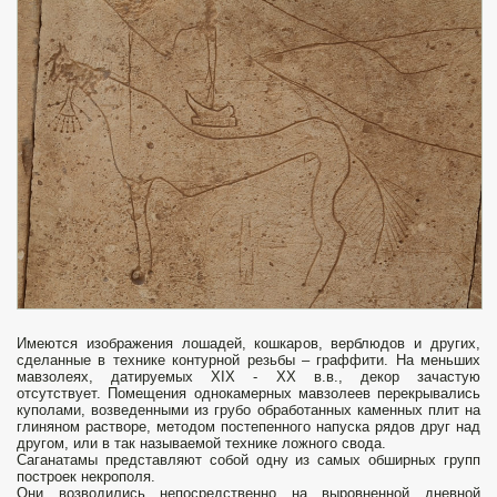
Имеются изображения лошадей, кошкаров, верблюдов и других,
сделанные в технике контурной резьбы – граффити. На меньших
мавзолеях, датируемых XIX - XX в.в., декор зачастую
отсутствует. Помещения однокамерных мавзолеев перекрывались
куполами, возведенными из грубо обработанных каменных плит на
глиняном растворе, методом постепенного напуска рядов друг над
другом, или в так называемой технике ложного свода.
Саганатамы представляют собой одну из самых обширных групп
построек некрополя.
Они возводились непосредственно на выровненной дневной