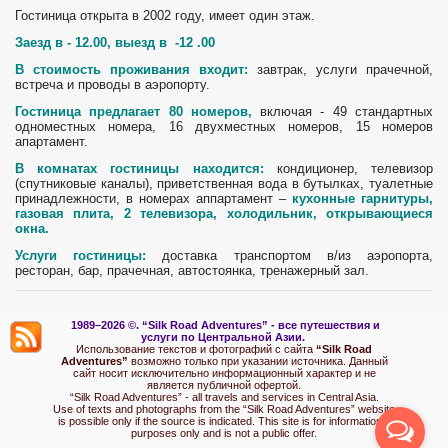
Гостиница открыта в 2002 году, имеет один этаж.
Заезд в - 12.00, выезд в -12 .00
В стоимость проживания входит:
завтрак, услуги прачечной,
встреча и проводы в аэропорту.
Гостиница предлагает 80 номеров,
включая - 49 стандартных
одноместных номера, 16 двухместных номеров, 15 номеров
апартамент.
В комнатах гостиницы находится:
кондиционер, телевизор
(спутниковые каналы), приветственная вода в бутылках, туалетные
принадлежности, в номерах аппартамент –
кухонные гарнитуры,
газовая плита, 2 телевизора, холодильник, открывающиеся
окна.
Услуги гостиницы:
доставка транспортом в/из аэропорта,
ресторан, бар, прачечная, автостоянка, тренажерный зал.
1989–2026 ©.
“Silk Road Adventures” - вс
е путешествия и
услуги по Центральной Азии.
Использование текстов и фотографий с сайта
“Silk Road
Adventures”
возможно только при указании источника. Данный
сайт носит исключительно информационный характер и не
является публичной офертой.
“Silk Road Adventures” - all travels and services in Central Asia.
Use of texts and photographs from the “Silk Road Adventures” website
is possible only if the source is indicated. This site is for informational
purposes only and is not a public offer.