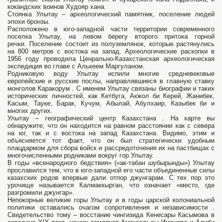
кокандских воинов Худояр хана.
Стоянка Улытау – археологический памятник, поселение людей
эпохи бронзы.
Расположено в юго-западной части территории современного
поселка Улытау, на левом берегу второго притока горной
речки. Поселение состоит из полуземлянок, которые растянулись
на 800 метров с востока на запад. Археологические раскопки в
1956 году проводила Ценрально-Казахстанская археологическая
экспедиция во главе с Алькеем Маргуланом.
Родниковую воду Улытау испили многие средневековые
европейские и русские послы, направлявшиеся в главную ставку
монголов Каракорум . С именем Улытау связаны биографии и таких
исторических личностей, как Кетбуга, Акжол би Керей, Жанибек,
Касым, Тауке, Барак, Кучум, Абылай, Абулхаир, Казыбек би и
многих других.
Улытау – географический центр Казахстана . На карте вы
обнаружите, что он находится на равном расстоянии как с севера
на юг, так и с востока на запад Казахстана. Видимо, этим и
объясняется тот факт, что он был стратегически удобным
плацдармом для сбора войск и рассредоточения их на пастбищах с
многочисленными родниками вокруг гор Улытау.
В годы «всенародного бедствия» («ак-табан шубырынды») Улытау
прославился тем, что в юго-западной его части объединенные силы
казахских родов впервые дали отпор джунгарам. С тех пор это
урочище называется Калмаккырган, что означает «место, где
разгромили джунгар».
Непокорные великие горы Улытау и в годы царской колониальной
политики оставались очагом сопротивления и независимости .
Свидетельство тому – восстание чингизида Кенесары Касымова в