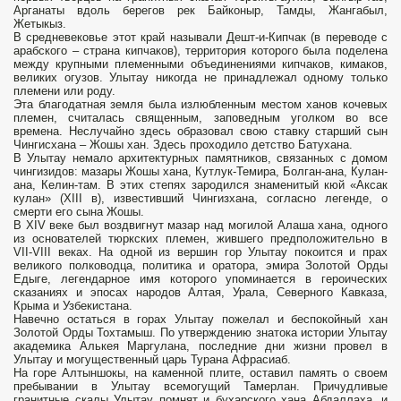
Арганаты вдоль берегов рек Байконыр, Тамды, Жангабыл,
Жетыкыз.
В средневековье этот край называли Дешт-и-Кипчак (в переводе с
арабского – страна кипчаков), территория которого была поделена
между крупными племенными объединениями кипчаков, кимаков,
великих огузов. Улытау никогда не принадлежал одному только
племени или роду.
Эта благодатная земля была излюбленным местом ханов кочевых
племен, считалась священным, заповедным уголком во все
времена. Неслучайно здесь образовал свою ставку старший сын
Чингисхана – Жошы хан. Здесь проходило детство Батухана.
В Улытау немало архитектурных памятников, связанных с домом
чингизидов: мазары Жошы хана, Кутлук-Темира, Болган-ана, Кулан-
ана, Келин-там. В этих степях зародился знаменитый кюй «Аксак
кулан» (ХIII в), известивший Чингизхана, согласно легенде, о
смерти его сына Жошы.
В ХIV веке был воздвигнут мазар над могилой Алаша хана, одного
из основателей тюркских племен, жившего предположительно в
VII-VIII веках. На одной из вершин гор Улытау покоится и прах
великого полководца, политика и оратора, эмира Золотой Орды
Едыге, легендарное имя которого упоминается в героических
сказаниях и эпосах народов Алтая, Урала, Северного Кавказа,
Крыма и Узбекистана.
Навечно остаться в горах Улытау пожелал и беспокойный хан
Золотой Орды Тохтамыш. По утверждению знатока истории Улытау
академика Алькея Маргулана, последние дни жизни провел в
Улытау и могущественный царь Турана Афрасиаб.
На горе Алтыншокы, на каменной плите, оставил память о своем
пребывании в Улытау всемогущий Тамерлан. Причудливые
гранитные скалы Улытау помнят и бухарского хана Абдаллаха, и