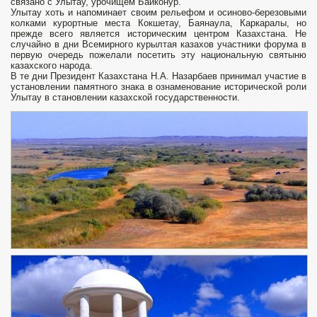
связано с Улытау, урочищем Байконур.
Улытау хоть и напоминает своим рельефом и осиново-березовыми
колками курортные места Кокшетау, Баянаула, Каркаралы, но
прежде всего является историческим центром Казахстана. Не
случайно в дни Всемирного курылтая казахов участники форума в
первую очередь пожелали посетить эту национальную святыню
казахского народа.
В те дни Президент Казахстана Н.А. Назарбаев принимал участие в
установлении памятного знака в ознаменование исторической роли
Улытау в становлении казахской государственности.