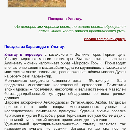
Поездка в Улытау.
«И
з истории мы черпаем опыт, на основе опыта образуется
самая живая часть нашего практического ума»
Иоганн Готфрид Гердер.
Поездка из Караганды в Улытау.
Улытау в переводе
с казахского – Великие горы. Горная цепь
Улытау видна за многие километры. Высокая точка – вершина
Аулие-тау – очень напоминает образ «Мировой Горы». Производит
впечатление своими масштабами одна из крупнейших в Казахстане
мастерская эпохи палеолита, расположенная вблизи мазара Дузен
на берегу реки Каракенгир.
Молчаливые свидетели каменного века – Жетыконур – были
предметом многолетних исследований археологов. Памятники
эпохи бронзы – поселения, некрополи и величественные мавзолеи
бегазы-дандыбаевской культуры обнаружены во всех речных
долинах.
Царские захоронения Айбас-дарасы, Уйтас-Айдос, Акоба, Талдысай
привлекают к себе взоры многочисленных ученых и
исследователей памятников культуры. Курганы вблизи поселка
Кургасын и курган Караоба у реки Терисаккан вот уже более двух с
половиной тысячелетий служат ориентиром для путников.
Удивительной достопримечательностью Улытау являются так
называемые курганы «с усами». Загадка их до сих пор не