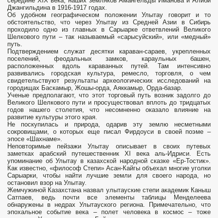
середине XIX века, наших земляков Амангельды Иманова и Алиби
Джангильдина в 1916-1917 годах.
Об удобном географическом положении Улытау говорит и то
обстоятельство, что через Улытау из Средней Азии в Сибирь
проходило одно из главных в Сарыарке ответвлений Великого
Шелкового пути – так называемый «сарысуйский», или «медный»
путь.
Подтверждением служат десятки караван-сараев, укрепленных
поселений, феодальных замков, караульных башен,
расположенных вдоль караванных путей. Там интенсивно
развивались городская культура, ремесло, торговля, о чем
свидетельствуют результаты археологических исследований на
городищах Баскамыр, Жошы-орда, Аяккамыр, Орда-базар.
Ученые предполагают, что этот торговый путь возник задолго до
Великого Шелкового пути и просуществовал вплоть до тридцатых
годов нашего столетия, что несомненно оказало влияние на
развитие культуры этого края.
Не поскупилась и природа, одарив эту землю несметными
сокровищами, о которых еще писал Фирдоуси в своей поэме –
эпосе «Шахнаме».
Неповторимые пейзажи Улытау описывает в своих путевых
заметках арабский путешественник XI века аль-Идриси. Есть
упоминание об Улытау в казахской народной сказке «Ер-Тостик».
Как известно, «философ Степи» Асан-Кайгы объехал многие уголки
Сарыарки, чтобы найти лучшие земли для своего народа, но
остановил взор на Улытау.
Жемчужиной Казахстана назвал улытауские степи академик Каныш
Сатпаев, ведь почти все элементы таблицы Менделеева
обнаружены в недрах Улытауского региона. Примечательно, что
эпохальное событие века – полет человека в космос – тоже