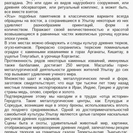
разгадана. Это или один из видов надгробного сооружения, или
древняя обсерватория, или ритуальный комплекс, а может быть,
все вместе взятое.
«Усы» подобных памятников в классическом варианте всегда
обращены на восток, а сохранившиеся в Улытау некоторые из них
удивляют разнообразием ориентаций, форм и
количеством. Поражают своей величественностью и красотой
возвышающиеся в равнинных частях живописных урочищ курганы
эпохи гуннов.
В этих местах можно обнаружить и следы культур древних тюрков,
огузо-кипчаков. Прекрасно сохранились тюркские поминальные
оградки с каменными изваяниями в горах Арганаты, Кишитау, в
ущелье Тлеугабыл, в урочище Коргантас.
Протяженность рядов некоторых каменных изваяний, именуемых
также балбалами, достигает 250 метров. Масштабы горно-
металлургической деятельности древних жителей Улытау до сих
пор вызывают удивление ученого мира.
Множество шахт и карьеров, металлургических печей и форм,
заготовок свидетельствует, что еще три тысячи лет тому назад
местные племена экспортировали в Иран, Индию, Грецию и другие
страны медь, олово, серебро и золото.
Подтверждение этому мы находим и в трудах «отца истории»
Геродота. Такие металлургические центры, как Елукудык и
Соркудык, возникшие еще в эпоху бронзы, использовались вплоть
до позднего средневековья. Одной из достопримечательностей
самобытной культуры Улытау являются целые галереи наскальных
рисунков древних художников.
Сцены быта и охоты, удивительный животный мир, картинки,
отображающие мировоззрение древних людей, запечатлены резцом
первых творцов на гранитных скалах Теректы-аулие, Зынгыр-тас,