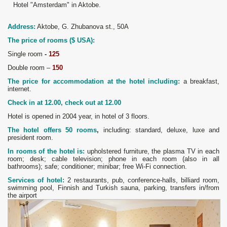
Hotel "Amsterdam" in Aktobe.
Address:
Aktobe, G. Zhubanova st., 50A
The price of rooms
(
$ USA
):
Single room
-
125
Double room –
150
The price for accommodation at the hotel including:
a breakfast,
internet.
Check in at 12
.
00, check out at 12
.
00
Hotel is opened in 2004 year, in hotel of 3 floors.
The hotel offers 5
0
rooms
,
including: standard, deluxe, luxe and
president room.
In rooms of the hotel is:
upholstered furniture, the plasma TV in each
room; desk; cable television; phone in each room (also in all
bathrooms); safe; conditioner; minibar; free Wi-Fi connection.
Services of hotel:
2 restaurants, pub, conference-halls, billiard room,
swimming pool, Finnish and Turkish sauna, parking, transfers in/from
the airport