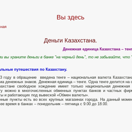
Вы здесь
вная
Деньги Казахстана.
Денежная единица Казахстана – тенг
и вы храните деньги в банке "на черный день", то не забывайте, что
льные путешествия по Казахстану.
3 году в обращение введена тенге – национальная валюта Казахстана
ма денежных знаков. Денежная единица – тенге. Одна тенге делится на 
захстане свободное хождение имеет только национальная денежная
ту можно в многочисленных обменных пунктах банков и частных фи
ы и работающих под вывеской «Обмен валюты».
ные пункты есть во всех крупных магазинах города. На данный момент
ее время в банках – понедельник – пятница с 9.00 до 18.00.