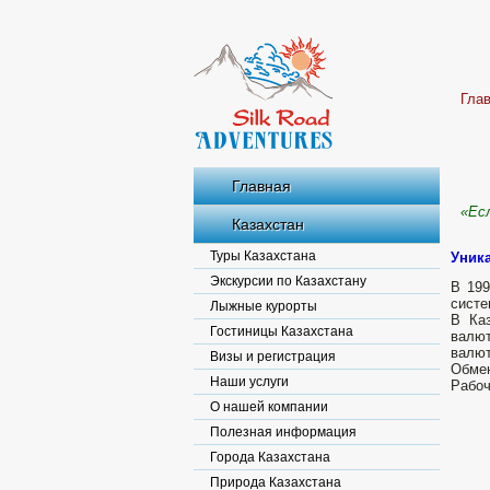
Гла
Главная
«Есл
Казахстан
Туры Казахстана
Уника
Экскурсии по Казахстану
В 199
систе
Лыжные курорты
В Ка
Гостиницы Казахстана
валю
валют
Визы и регистрация
Обмен
Наши услуги
Рабоч
О нашей компании
Полезная информация
Города Казахстана
Природа Казахстана