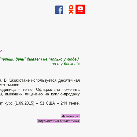
е.
 "черный день" бывает не только у людей,
но и у банков!»
. В Казахстане используется десятичная
сто тыинов.
 единица – тенге. Официально поменять
рм, имеющих лицензию на куплю-продажу
 курс (1.09.2015) – $1 США – 244 тенге.
Источник
:
Энциклопедия Казахстана.