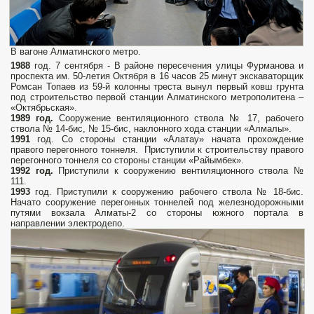
В вагоне Алматинского метро.
1988
год. 7 сентября - В районе пересечения улицы Фурманова и
проспекта им. 50-летия Октября в 16 часов 25 минут экскаваторщик
Ромсан Топаев из 59-й колонны треста вынул первый ковш грунта
под строительство первой станции Алматинского метрополитена –
«Октябрьская».
1989 год.
Сооружение вентиляционного ствола № 17, рабочего
ствола № 14-бис, № 15-бис, наклонного хода станции «Алмалы».
1991
год. Со стороны станции «Алатау» начата прохождение
правого перегонного тоннеля. Приступили к строительству правого
перегонного тоннеля со стороны станции «Райымбек».
1992 год.
Приступили к сооружению вентиляционного ствола №
111.
1993
год. Приступили к сооружению рабочего ствола № 18-бис.
Начато сооружение перегонных тоннелей под железнодорожными
путями вокзала Алматы-2 со стороны южного портала в
направлении электродепо.