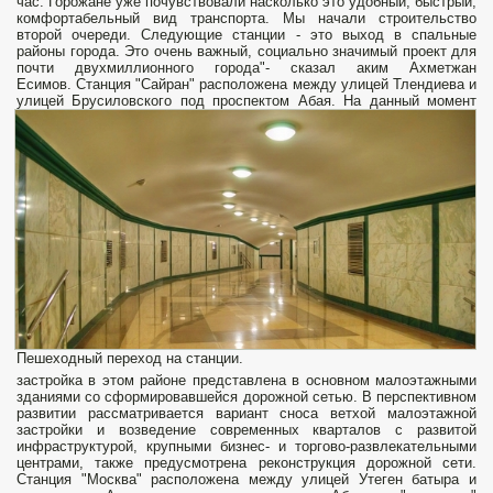
час. Горожане уже почувствовали насколько это удобный, быстрый,
комфортабельный вид транспорта. Мы начали строительство
второй очереди. Следующие станции - это выход в спальные
районы города. Это очень важный, социально значимый проект для
почти двухмиллионного города"- сказал аким Ахметжан
Есимов. Станция "Сайран" расположена между улицей Тлендиева и
улицей Брусиловского под проспектом Абая.
На данный момент
Пешеходный переход на станции.
застройка в этом районе представлена в основном малоэтажными
зданиями со сформировавшейся дорожной сетью. В перспективном
развитии рассматривается вариант сноса ветхой малоэтажной
застройки и возведение современных кварталов с развитой
инфраструктурой, крупными бизнес- и торгово-развлекательными
центрами, также предусмотрена реконструкция дорожной сети.
Станция "Москва" расположена между улицей Утеген батыра и