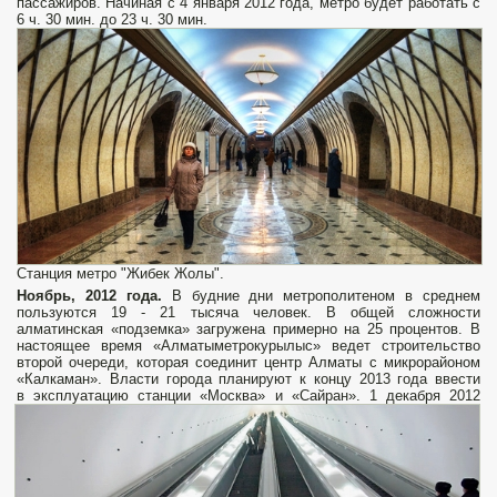
пассажиров. Начиная с 4 января 2012 года, метро будет работать с
6 ч. 30 мин. до 23 ч. 30 мин.
Станция метро "Жибек Жолы".
Ноябрь, 2012 года.
В будние дни метрополитеном в среднем
пользуются 19 - 21 тысяча человек. В общей сложности
алматинская «подземка» загружена примерно на 25 процентов. В
настоящее время «Алматыметрокурылыс» ведет строительство
второй очереди, которая соединит центр Алматы с микрорайоном
«Калкаман». Власти города планируют к концу 2013 года ввести
в эксплуатацию станции «Москва» и «Сайран».
1 декабря 2012