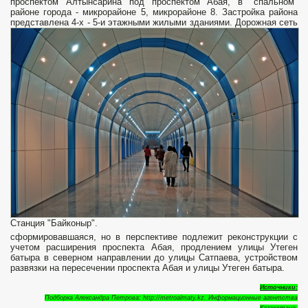
проспектом Алтынсарина под проспектом Абая, в "спальном"
районе города - микрорайоне 5, микрорайоне 8. Застройка района
представлена 4-х - 5-и этажными жилыми зданиями.
Дорожная сеть
Станция "Байконыр".
сформировавшаяся, но в перспективе подлежит реконструкции с
учетом расширения проспекта Абая, продлением улицы Утеген
батыра в северном направлении до улицы Сатпаева, устройством
развязки на пересечении проспекта Абая и улицы Утеген батыра.
Источники:
Подборка Александра Петрова: http://
metroalmaty
.kz. Информационные агентства
Казахстана.