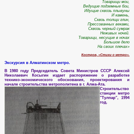
Товарищи мои,
Ведущие подземные бои,
Идущие сквозь плывуны
И камень,
Сквоь толщи глин,
Прессованных веками,
Сквозь черный сумрак
Неживых ночей.
Товарищи, несущие в ночах
Большое дело
На своих плечах»
Костров,
«Стихи о метро».
Экскурсия в Алматинском метро.
В 1980 году Председатель Совета Министров СССР Алексей
Николаевич Косыгин издает распоряжение о разработке
технико-экономического обоснования, проектирования и
начале строительства метрополитена в г. Алма-Ата.
Строительство
станции метро
"Тулпар", 1994
год.