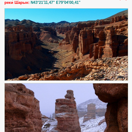
реки Шарын:
N43°21'11,47" E79°04'00,41"