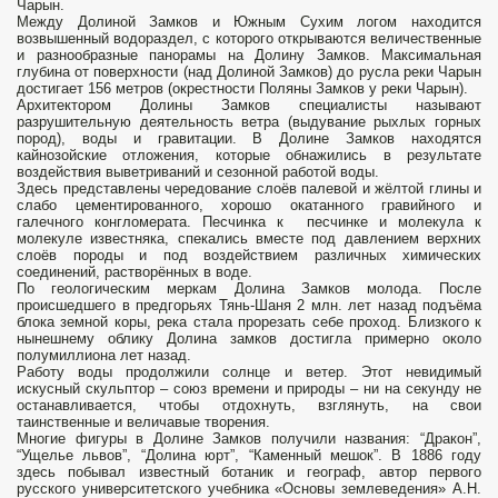
Чарын.
Между Долиной Замков и Южным Сухим логом находится
возвышенный водораздел, с которого открываются величественные
и разнообразные панорамы на Долину Замков. Максимальная
глубина от поверхности (над Долиной Замков) до русла реки Чарын
достигает 156 метров (окрестности Поляны Замков у реки Чарын).
Архитектором Долины Замков специалисты называют
разрушительную деятельность ветра (выдувание рыхлых горных
пород), воды и гравитации. В Долине Замков находятся
кайнозойские отложения, которые обнажились в результате
воздействия выветриваний и сезонной работой воды.
Здесь представлены чередование слоёв палевой и жёлтой глины и
слабо цементированного, хорошо окатанного гравийного и
галечного конгломерата. Песчинка к песчинке и молекула к
молекуле известняка, спекались вместе под давлением верхних
слоёв породы и под воздействием различных химических
соединений, растворённых в воде.
По геологическим меркам Долина Замков молода. После
происшедшего в предгорьях Тянь-Шаня 2 млн. лет назад подъёма
блока земной коры, река стала прорезать себе проход. Близкого к
нынешнему облику Долина замков достигла примерно около
полумиллиона лет назад.
Работу воды продолжили солнце и ветер. Этот невидимый
искусный скульптор – союз времени и природы – ни на секунду не
останавливается, чтобы отдохнуть, взглянуть, на свои
таинственные и величавые творения.
Многие фигуры в Долине Замков получили названия: “Дракон”,
“Ущелье львов”, “Долина юрт”, “Каменный мешок”. В 1886 году
здесь побывал известный ботаник и географ, автор первого
русского университетского учебника «Основы землеведения» А.Н.