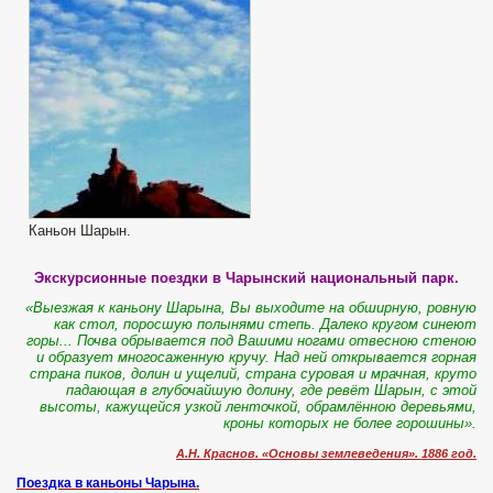
Каньон Шарын.
Экскурсионные поездки в Чарынский национальный парк.
«Выезжая к каньону Шарына, Вы выходите на обширную, ровную
как стол, поросшую полынями степь. Далеко кругом синеют
горы... Почва обрывается под Вашими ногами отвесною стеною
и образует многосаженную кручу. Над ней открывается горная
страна пиков, долин и ущелий, страна суровая и мрачная, круто
падающая в глубочайшую долину, где ревёт Шарын, с этой
высоты, кажущейся узкой ленточкой, обрамлённою деревьями,
кроны которых не более горошины».
А.Н. Краснов. «Основы землеведения». 1886 год.
Поездка в каньоны Чарына.