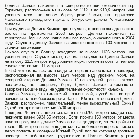
Долина Замков находится в северо-восточной оконечности гор
Торайгыр, расположена на высоте от 1112 и до 910,9 метров над
уровнем моря, на левом берегу реки Чарын, на территории
Чарынского природного парка, в Уйгурском районе Алматинской
области.
Причудливая Долина Замков протянулась, с северо-запада на юго-
восток на протяжении 2550 метров. Долина находится на
территории Чарынского национального парка, образованного в 2004
году. Спуск в Долину Замков начинается южнее в 100 метрах, от
стоянки автомашин.
Начало спуска в Долину находится на высоте 1126 метров над
уровнем моря. Спуск к месту, начала прогулки по Долине Замков
на высоту 1115 метров над уровнем моря, потеря высоты от начала
спуска составляет 11 метров.
В 650 метрах на восток находится первая панорамная площадка,
расположенная на высоте 1194 метров над уровнем моря, на
северной стороне Долины Замков. С пешеходной тропы, которая
проложена, по северному борту Долины Замков открываются
завораживающие виды на удивительные окрестности каньона.
Долина Замков, это гигантский каньон, сай, сухой лог, который
примыкает к левобережью реки Чарын. Южнее от основной Долины
Замков, расположен, параллельный, менее выразительный Южный
Сухой лог протяженностью 2400 метров.
Площадь Долины Замков составляет 653260 метров квадратных,
периметр равен 3934,65 метров. Если пройти 150 метров от места
начала прогулки в Долине Замков на юг до дороги, затем пройти по
тропе 190 метров на юг и подняться на небольшой перевал, можно
легко попасть в соседний Южный Сухой лог по которому тропинка
приведет с небольшими трудностями к Поляне Замков у реки