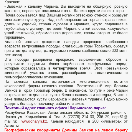
Краснов:
«Выезжая к каньону Чарына, Вы выходите на обширную, ровную
как стол, поросшую полынями степь. Далеко кругом синеют горы...
Почва обрывается под Вашими ногами отвесною стеною и образует
многосаженную кручу. Над ней открывается горная страна пиков,
долин и ущелий, страна суровая и мрачная, круто падающая в
глубочайшую долину, где ревёт Чарын, с этой высоты, кажущейся
узкой ленточкой, обрамлённою деревьями, кроны которых не более
горошины».
Большей частью дождевые паводки прорезают карбонового
возраста интрузивные породы, слагающие горы Торайгыр, образуя
при этом долину-лог, датируемые нижним карбоном около 300 млн.
лет назад.
Эти породы разорваны прекрасно выраженным сбросом в
результате поднятия блока карбоновых эффузивных пород,
которые образовались в четвертичное время. Этот чрезвычайно
живописный участок очень разнообразен в геологическом и
геоморфологическом отношении.
На склонах каньона встречаются многочисленные остатки
ископаемой фауны нижнего карбона. Растительный мир Долины
Замков в Горах Торайгыр беден. В основном, по пути к реке Чарын
встречаются отдельные кусты белого саксаула и эфедры, ближе к
реке попадаются кусты барбариса и деревья туранги. Редко можно
увидеть большую песчанку, зайца или змею.
Почтовый адрес главного офиса Шарынского парка:
Республика Казахстан, Алматинская область, Уйгурский район, с.
Чунжа ул. Кадырбаева 4. Тел. 8 (72778) 214 33, 236 29; nept61@
mail.ru;
www.charyn.kz
. Каньон находится в 200 километрах от
Алматы.
Географические координаты Долины Замков на левом берегу