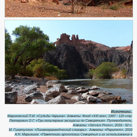
Источники:
Мариковский П.И. «Судьбы Чарына». Алматы: Фонд «XXI век», 1997.- 120 стр.
Лютерович О.Г. «Три популярные экскурсии по Семиречью». Путеводитель,
Алматы: «Service Press», 2016.- 92 с.
М. Гинатуллин. «Лингвокраеведческий словарь». Алматы: «Раритет», 2010
А.Н. Марьяшев. «Памятники археологии Семиречья и их использование в