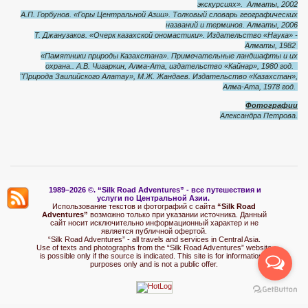
экскурсиях». Алматы, 2002
А.П. Горбунов. «Горы Центральной Азии». Толковый словарь географических
названий и терминов. Алматы, 2006
Т. Джанузаков. «Очерк казахской ономастики». Издательство «Наука» -
Алматы, 1982
«Памятники природы Казахстана». Примечательные ландшафты и их
охрана.. А.В. Чигаркин, Алма-Ата, издательство «Кайнар», 1980 год.
"
Природа Заилийского Алатау», М.Ж. Жандаев. Издательство «Казахстан»,
Алма-Ата, 1978 год.
Фотографии
Александра Петрова.
1989–2026 ©.
“Silk Road Adventures” - вс
е путешествия и
услуги по Центральной Азии.
Использование текстов и фотографий с сайта
“Silk Road
Adventures”
возможно только при указании источника. Данный
сайт носит исключительно информационный характер и не
является публичной офертой.
“Silk Road Adventures” - all travels and services in Central Asia.
Use of texts and photographs from the “Silk Road Adventures” website
is possible only if the source is indicated. This site is for informational
purposes only and is not a public offer.