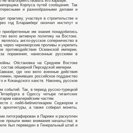
 не благоприятствовать его карьере.
рапорщика Корпуса путей сообщения. Так
нтересными и разнообразными делами и
дит практику, участвуя в строительстве и
рез год Бларамберг окончил институт и
е приобретенные им знания понадобились
ство вело активную политику на Востоке.
являлось англо-русское соперничество в
д через черноморские проливы и укрепить
ое противодействие Османской империи,
за поражения, нанесенные русскими в
войны. Обстановка на Среднем Востоке
в состав обширной Персидской империи.
авказе, где оно вело военные действия
 племен, принявших российское подданство
 и Кокандского ханств. Наконец, русское
 событий. Так, в период русско-турецкой
Петербурга в Одессу четыре гигантских
лгарии кавалерийским частям.
месте с лейб-библиотекарем Седжером и
 архитектуры, а также собирал монеты,
вии литографирован в Париже и раскуплен
 не прошли мимо внимания начальства: в
преле был переведен в Генеральный штаб и