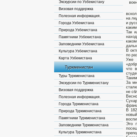
Экскурсии по Узбекистану
вое
Визовая поддержка
вскол
Полезная информация.
на ле
и рус
Города Узбекистана
каким
Природа Узбекистана
Так и
наход
Памятники Узбекистана
каком
Заповедники Узбекистана
дальн
В окт
Культура Узбекистана
по ра
Карта Узбекистана
Уже 
«добр
Туркменистан
что 
студе
Туры Туркменистана
Таким
За мн
Экскурсии по Туркменистану
сталк
Визовая поддержка
не сб
Весно
Полезная информация.
Сухар
Города Туркменистана
франц
В 182
Природа Туркменистана
новы
Памятники Туркменистана
воспи
Это 
Заповедники Туркменистана
посе
Культура Туркменистана
препо