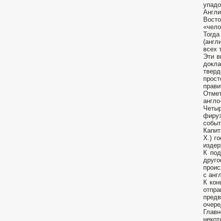
упадок
Англи
Восто
«чело
Тогда
(англ
всех 
Эти в
докла
тверд
прост
прави
Отмет
англо
Четыр
фируз
событ
Капит
X.) г
издер
К под
друго
проис
с анг
К кон
отпр
предв
очере
Главн
некот