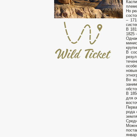
Каспи
племе
Но ре
состо
– 171
систе
В 181
1825 
Однак
минис
крупн
В сос
резу
тече
особе
новых
этног
Во вс
заним
обсто
В 185
для о
восто
Перва
рода 
земля
Средн
Можно
поста
январ