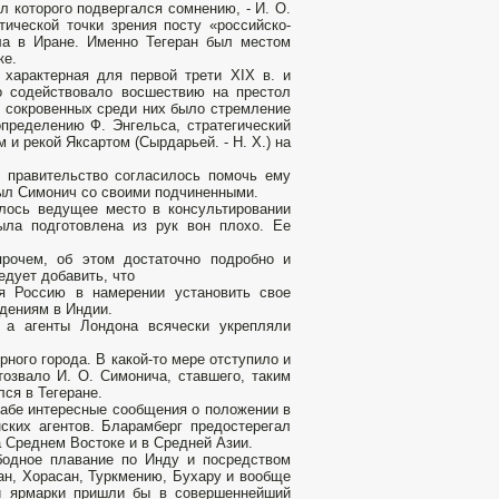
л которого подвергался сомнению, - И. О.
ической точки зрения посту «российско-
сла в Иране. Именно Тегеран был местом
ке.
 характерная для первой трети XIX в. и
о содействовало восшествию на престол
 сокровенных среди них было стремление
определению Ф. Энгельса, стратегический
и рекой Яксартом (Сырдарьей. - Н. X.) на
е правительство согласилось помочь ему
был Симонич со своими подчиненными.
алось ведущее место в консультировании
ыла подготовлена из рук вон плохо. Ее
рочем, об этом достаточно подробно и
едует добавить, что
яя Россию в намерении установить свое
адениям в Индии.
 а агенты Лондона всячески укрепляли
рного города. В какой-то мере отступило и
озвало И. О. Симонича, ставшего, таким
ся в Тегеране.
абе интересные сообщения о положении в
ских агентов. Бларамберг предостерегал
а Среднем Востоке и в Средней Азии.
вободное плавание по Инду и посредством
ан, Хорасан, Туркмению, Бухару и вообще
й ярмарки пришли бы в совершеннейший