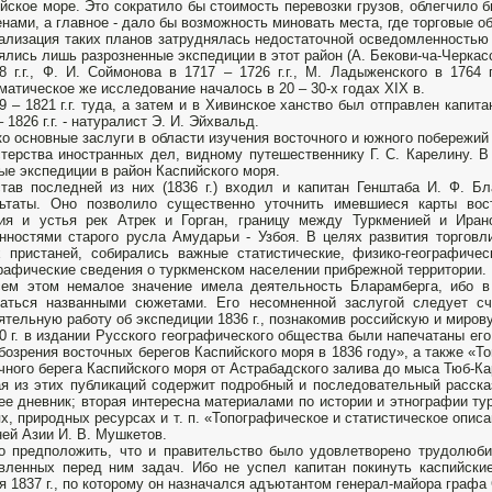
йское море. Это сократило бы стоимость перевозки грузов, облегчило 
нами, а главное - дало бы возможность миновать места, где торговые 
ализация таких планов затруднялась недостаточной осведомленностью о
ялись лишь разрозненные экспедиции в этот район (А. Бекови-ча-Черкасско
8 г.г., Ф. И. Соймонова в 1717 – 1726 г.г., М. Ладыженского в 1764 г
матическое же исследование началось в 20 – 30-х годах XIX в.
9 – 1821 г.г. туда, а затем и в Хивинское ханство был отправлен капит
– 1826 г.г. - натуралист Э. И. Эйхвальд.
о основные заслуги в области изучения восточного и южного побережий
терства иностранных дел, видному путешественнику Г. С. Карелину. В т
ые экспедиции в район Каспийского моря.
тав последней из них (1836 г.) входил и капитан Генштаба И. Ф. Б
льтаты. Оно позволило существенно уточнить имевшиеся карты вос
ния и устья рек Атрек и Горган, границу между Туркменией и Ира
нностями старого русла Амударьи - Узбоя. В целях развития торговл
 пристаней, собирались важные статистические, физико-географиче
рафические сведения о туркменском населении прибрежной территории.
ем этом немалое значение имела деятельность Бларамберга, ибо в 
аться названными сюжетами. Его несомненной заслугой следует сч
ятельную работу об экспедиции 1836 г., познакомив российскую и миров
0 г. в издании Русского географического общества были напечатаны ег
бозрения восточных берегов Каспийского моря в 1836 году», а также «Т
чного берега Каспийского моря от Астрабадского залива до мыса Тюб-Ка
я из этих публикаций содержит подробный и последовательный рассказ
ее дневник; вторая интересна материалами по истории и этнографии ту
х, природных ресурсах и т. п. «Топографическое и статистическое опис
ей Азии И. В. Мушкетов.
 предположить, что и правительство было удовлетворено трудолюби
вленных перед ним задач. Ибо не успел капитан покинуть каспийские
я 1837 г., по которому он назначался адъютантом генерал-майора графа