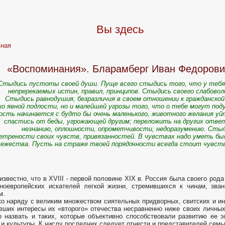
Вы здесь
вная
«Воспоминания». Бларамберг Иван Федорови
Стыдись пустоты своей души. Пуще всего стыдись того, что у тебя 
непререкаемых истин, правил, принципов. Стыдись своего слабово
Стыдись равнодушия, безразличия в своем отношении к гражданской
о явной подлости, но и малейшей угрозы того, что о тебе могут поду
ость начинается с будто бы очень маленького, животного желания 
спастись от беды, угрожающей другим; переложить на других отве
незнанию, оплошности, опрометчивости, недоразумению. Сты
етрености своих чувств, привязанностей. В чувствах надо уметь 
вежества. Пусть на страже твоей порядочности всегда стоит чувст
звестно, что в XVIII - первой половине XIX в. Россия была своего ро
ноевропейских искателей легкой жизни, стремившихся к чинам, зв
м.
о наряду с великим множеством сиятельных придворных, свитских и ин
вших интересы их «второго» отечества несравненно ниже своих личны
 назвать и таких, которые объективно способствовали развитию ее э
 и культуры. К числу последних следует отнести и представителей сем