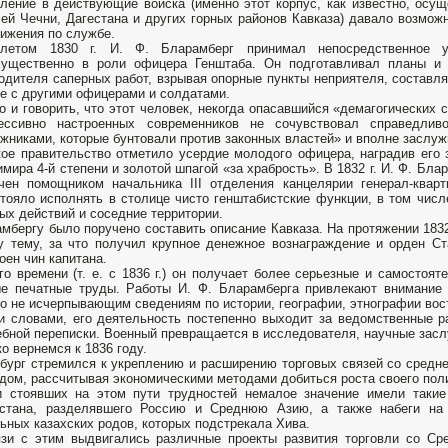
ление в действующие войска (именно этот корпус, как известно, осу
ей Чечни, Дагестана и других горных районов Кавказа) давало возмож
ижения по службе.
летом 1830 г. И. Ф. Бларамберг принимал непосредственное уч
мущественно в роли офицера Генштаба. Он подготавливал планы и 
одителя саперных работ, взрывая опорные пункты неприятеля, составля
е с другими офицерами и солдатами.
о и говорить, что этот человек, некогда опасавшийся «демагогических с
рессивно настроенных современников не сочувствовал справедли
жниками, которые бунтовали против законных властей» и вполне заслуж
ое правительство отметило усердие молодого офицера, наградив его 
мира 4-й степени и золотой шпагой «за храбрость». В 1832 г. И. Ф. Бла
чен помощником начальника III отделения канцелярии генерал-квар
тояло исполнять в столице чисто генштабистские функции, в том числ
ых действий и соседние территории.
мбергу было поручено составить описание Кавказа. На протяжении 1832
у тему, за что получил крупное денежное вознаграждение и орден Ст
оен чин капитана.
го времени (т. е. с 1836 г.) он получает более серьезные и самостоя
е печатные труды. Работы И. Ф. Бларамберга привлекают внимание
о не исчерпывающим сведениям по истории, географии, этнографии вос
 словами, его деятельность постепенно выходит за ведомственные р
бной переписки. Военный превращается в исследователя, научные заслу
о вернемся к 1836 году.
бург стремился к укреплению и расширению торговых связей со средне
дом, рассчитывая экономическими методами добиться роста своего поли
 стоявших на этом пути трудностей немалое значение имели такие 
хстана, разделявшего Россию и Среднюю Азию, а также набеги на 
ьных казахских родов, которых подстрекала Хива.
зи с этим выдвигались различные проекты развития торговли со Ср