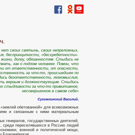
ч.
нет своих святынь, своих непреложных,
лия, беспринципности, «бесхребетности».
 жизни, долгу, обязанностям. Стыдись не
мать, как о подлом человеке. Помни, что
уйти от ответственности, от опасности,
тственность за что-то, происшедшее по
дись безответственности, легкомыслия,
быть верным и долженствующим. Стыдись
во стыдливости за что-то примитивное,
несовершенное в самом себе»
Сухомлинский Василий
.
да «землей обетованной» для всевозможных
аниям и связанным с ними материальным
ых генералов, государственных деятелей,
х, среди переселявшихся в Россию людей
кономики, военной и политической мощи,
ьи Бларамбергов.