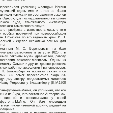
переселился уроженец Фландрии Иоганн
получивший здесь имя и отчество Ивана
овником комиссии по составлению законов
л в Одессу, где последовательно выполнял
еского суда, таможенного инспектора
десского таможенного округа.
ало приобретать известность лишь с того
ом особых поручений при новороссийском
ве. Объезжая по его заданиям край, И. П.
ологией и сделал несколько важных для
сти.
ержанным М. С. Воронцовым, на базе
ллегами материалов в августе 1825 г. в
 были открыты музеи древностей, работу
возглавил археолог-любитель. Одним из
зматику Ольвии и других древнегреческих
жных работ по археологии Причерноморья.
. П. Бларамберг не порывал связей и со
ами. Он помог переселиться сюда 23-
удущему автору предлагаемых читателю
Ивану Федоровичу Бларамбергу (8.IV.1800
анкфурте-на-Майне, он упоминал, что его
енно из Лира, юго-восточнее Антверпена».
м сиротой и воспитывался у своей
кфурте-на-Майне. Он был очевидцем
 в том числе «великой армии», шедшей на
звращения.
рович вспоминал о периоде господства