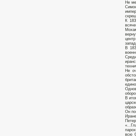
Не ме
Симон
импер
скрещ
К 183
всяче
Мохам
верну
центр
запад
В 183
военн
Среди
иранс
техни
Не о
обсто
брит
едино
Одно
оборо
В ито
царск
образ
Он по
Иране
Петер
«...Г
парох
всю 