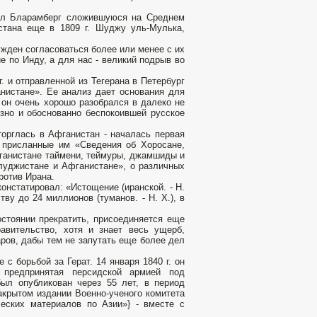
вал Бларамберг сложившуюся на Среднем
истана еще в 1809 г. Шуджу уль-Мулька,
ужден согласоваться более или менее с их
ие по Инду, а для нас - великий подрыв во
. и отправленной из Тегерана в Петербург
нистане». Ее анализ дает основания для
 он очень хорошо разобрался в далеко не
езно и обоснованно беспокоившей русское
торглась в Афганистан - началась первая
и присланные им «Сведения об Хоросане,
фганистане таймени, теймуры, джамшиды и
 Белуджистане и Афганистане», о различных
против Ирана.
онстатировал: «Истощение (иранской. - Н.
ву до 24 миллионов (туманов. - Н. X.), в
остоянии прекратить, присоединяется еще
авительство, хотя и знает весь ущерб,
аров, дабы тем не запутать еще более дел
с борьбой за Герат. 14 января 1840 г. он
 предпринятая персидской армией под
ыл опубликован через 55 лет, в период
акрытом издании Военно-ученого комитета
ческих материалов по Азии»} - вместе с