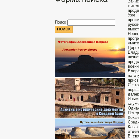
Зачис
жител
продв
Уже 
преи
Поиск
руков
вмест
Нечег
прог
«мяте
Царск
Влади
назна
предс
военн
Блара
на эт
присв
С это
первы
далек
Иными
служе
Однак
Петер
Кокан
Среди
Каза
отдел
В свя