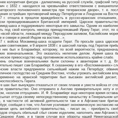
нее колоритная фигура - далматинец на русской службе, графский титу
ич с 1832 г. находился на чрезвычайно ответственном с внешнеполит
аторского полномочного министра при тегеранском дворе», т. е. по
ения острейших противоречий между Петербургом и Лондоном на Восто
7 г. отошла в прошлое враждебность в русско-иранских отношениях,
ски провоцировавшаяся Британской империей. Царское правительств
мед-шаха и поддерживало некоторые его замыслы. Одним из наиболее
ть под свой контроль некогда принадлежавший Ирану Герат, этот, по 
 «всей области, лежащей между Персидским заливом, Каспийским морем 
е и севере и рекой Индом на востоке...».
7 г. войска Мохаммед-шаха осадили Герат. По просьбе шаха царско
ыми советниками, и 9 апреля 1838 г. в шахский лагерь под Гератом при
 них был и Бларамберг, которому, по всей вероятности, предназнач
ких военачальников. Это оказалось нелегким делом. Армия шаха б
ческое превосходство над противником использовалось крайне слабо.
чень опытные военачальники были склонны к авантюрам и т. д. Вп
ятельно пишет сам Бларамберг. К сказанному в его «Воспоминаниях» сл
анские власти предприняли сильнейший нажим на Петербург, обвин
личное господство на Среднем Востоке, чтобы угрожать английским вл
временно на иранской территории был высажен английский десант,
носпособность Герата.
ге шах был вынужден отказаться от своих планов и увести войска от спо
ое правительство. Оно отправило в Англию примирительную ноту и от
ом, «козлом отпущения». И. Ф. Бларамберг еще некоторое время оставал
сылал оттуда своему непосредственному начальству в Генеральном шт
, в частности об активной деятельности там и в Афганистане британ
бург, сообщая о том, что Англия усиливает экономическую экспансию н
лавная цель английского правительства, - писал он, - приобресть с
одов открыть обильный сбыт своим изделиям, наполнить ими Афганист
Среднюю Азию, и в таком случае все обороты нашей Нижегородско