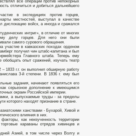
ществлял все операции против непокорных
ность отличиться и добиться дальнейшего
астие в экспедициях против горцев,
карты местностей, выступал в качестве
л дислокацию войск, а иногда и сражался
туденческих интриг», в отличие от многих
вому делу горцев. Для него они были
ивали самого сурового обращения.
за участие в кавказских походах орденом
рамберг получил чин штабс-капитана и был
тирмейстера Главного штаба. Теперь ему
е обобщать опыт сражений, изучать театр
 – 1833 г.г. он выполнил обширную работу
анислава 3-й степени. В 1836 г. ему был
тельные задания, начинают появляться его
 как серьезное дополнение к имеющимся
точных окраин Российской империи.
амки, а выпускаемые труды - за пределы
ги которого находят признание в стране.
азиатскими ханствами - Бухарой, Хивой и
тического влияния в них.
факторы, как неизученность территории
торговые караваны отрядов хивинцев и
едней Азией, в том числе через Волгу и