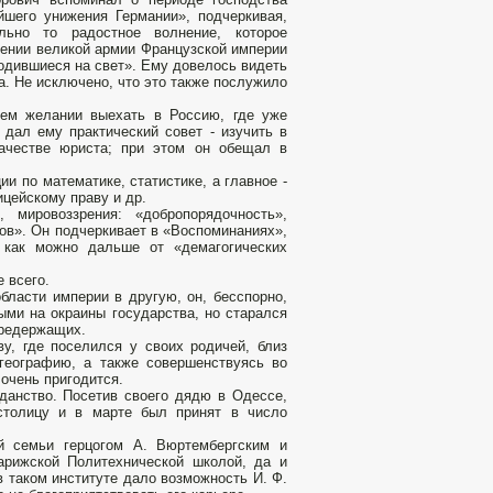
йшего унижения Германии», подчеркивая,
ьно то радостное волнение, которое
жении великой армии Французской империи
родившиеся на свет». Ему довелось видеть
а. Не исключено, что это также послужило
воем желании выехать в Россию, где уже
 дал ему практический совет - изучить в
качестве юриста; при этом он обещал в
ии по математике, статистике, а главное -
цейскому праву и др.
 мировоззрения: «добропорядочность»,
ов». Он подчеркивает в «Воспоминаниях»,
 как можно дальше от «демагогических
 всего.
бласти империи в другую, он, бесспорно,
ми на окраины государства, но старался
 предержащих.
ву, где поселился у своих родичей, близ
 географию, а также совершенствуясь во
очень пригодится.
данство. Посетив своего дядю в Одессе,
столицу и в марте был принят в число
ой семьи герцогом А. Вюртембергским и
арижской Политехнической школой, да и
 таком институте дало возможность И. Ф.