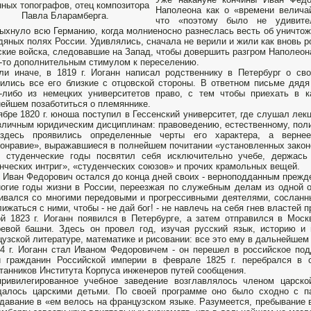
нных топографов, отец композитора
Наполеона как о «времени велича
Павла Бларамберга.
что «поэтому было не удивител
ыхнуло всю Германию, когда молниеносно разнеслась весть об уничто
дяных полях России. Удивлялись, сначала не верили и жили как вновь 
ские войска, следовавшие на Запад, чтобы довершить разгром Наполеон
-то дополнительным стимулом к переселению.
ли иначе, в 1819 г. Иоганн написал родственнику в Петербург о с
ились все его близкие с отцовской стороны. В ответном письме дядя
-либо из немецких университетов право, с тем чтобы приехать в 
ейшем позаботиться о племяннике.
ябре 1820 г. юноша поступил в Гессенский университет, где слушал лекц
зличным юридическим дисциплинам: правоведению, естественному, поли
здесь проявились определенные черты его характера, а вернее,
онравие», выражавшиеся в полнейшем почитании «установленных закон
в студенческие годы посвятил себя исключительно учебе, держась
нческих интриг», «студенческих союзов» и прочих крамольных вещей.
 Иван Федорович остался до конца дней своих - верноподданным прежде
огие годы жизни в России, переезжая по служебным делам из одной о
ивался со многими передовыми и прогрессивными деятелями, сосланны
лижаться с ними, чтобы - не дай бог! - не навлечь на себя гнев властей
й 1823 г. Иоганн появился в Петербурге, а затем отправился в Моск
евой башни. Здесь он провел год, изучая русский язык, историю и
узской литературе, математике и рисовании: все это ему в дальнейшем 
4 г. Иоганн стал Иваном Федоровичем - он перешел в российское под
й гражданин Российской империи в феврале 1825 г. перебрался в 
танников Института Корпуса инженеров путей сообщения.
привилегированное учебное заведение возглавлялось членом царск
щалось царскими детьми. По своей программе оно было сходно с п
давание в «ем велось на французском языке. Разумеется, пребывание в