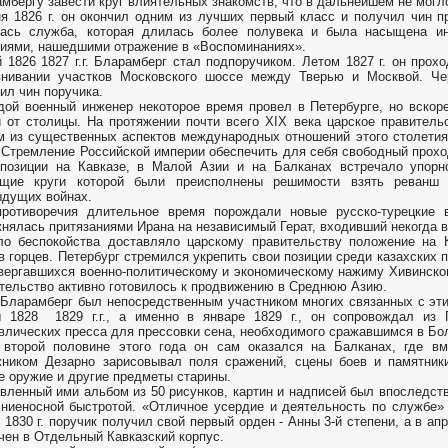
мбергу завести круг влиятельных знакомств, что в дальнейшем не могло
я 1826 г. он окончил одним из лучших первый класс и получил чин п
лась служба, которая длилась более полувека и была насыщена и
иями, нашедшими отражение в «Воспоминаниях».
 1826 1827 г.г. Бларамберг стал подпоручиком. Летом 1827 г. он прохо
внивании участков Московского шоссе между Тверью и Москвой. Че
ил чин поручика.
ой военный инженер некоторое время провел в Петербурге, но вскор
 от столицы. На протяжении почти всего XIX века царское правитель
 из существенных аспектов международных отношений этого столетия 
 Стремление Российской империи обеспечить для себя свободный прохо
позиции на Кавказе, в Малой Азии и на Балканах встречало упорн
ящие круги которой были преисполнены решимости взять реванш 
дущих войнах.
противоречия длительное время порождали новые русско-турецкие 
нялась притязаниями Ирана на независимый Герат, входивший некогда 
о беспокойства доставляло царскому правительству положение на К
в горцев. Петербург стремился укрепить свои позиции среди казахских
вергавшихся военно-политическому и экономическому нажиму Хивинского
тельство активно готовилось к продвижению в Среднюю Азию.
 Бларамберг был непосредственным участником многих связанных с этим
 1828 1829 г.г., а именно в январе 1829 г., он сопровождал из 
влических пресса для прессовки сена, необходимого сражавшимся в Бо
 второй половине этого года он сам оказался на Балканах, где в
ником Дезарно зарисовывал поля сражений, сцены боев и памятники
е оружие и другие предметы старины.
вленный ими альбом из 50 рисунков, картин и надписей был впоследст
ниеносной быстротой. «Отличное усердие и деятельность по службе»
 1830 г. поручик получил свой первый орден - Анны 3-й степени, а в а
чен в Отдельный Кавказский корпус.