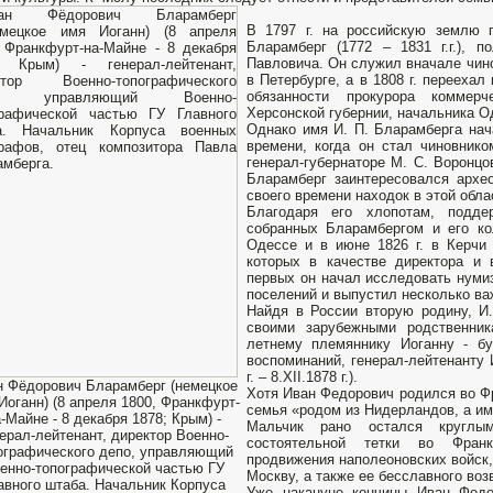
В 1797 г. на российскую землю 
Бларамберг (1772 – 1831 г.г.), 
Павловича. Он служил вначале чин
в Петербурге, а в 1808 г. перееха
обязанности прокурора коммерч
Херсонской губернии, начальника О
Однако имя И. П. Бларамберга нач
времени, когда он стал чиновник
генерал-губернаторе М. С. Воронцо
Бларамберг заинтересовался архе
своего времени находок в этой обла
Благодаря его хлопотам, подд
собранных Бларамбергом и его ко
Одессе и в июне 1826 г. в Керчи
которых в качестве директора и 
первых он начал исследовать нуми
поселений и выпустил несколько ва
Найдя в России вторую родину, И
своими зарубежными родственник
летнему племяннику Иоганну - б
воспоминаний, генерал-лейтенанту 
г. – 8.XII.1878 г.).
н Фёдорович Бларамберг (немецкое
Хотя Иван Федорович родился во Фр
Иоганн) (8 апреля 1800, Франкфурт-
семья «родом из Нидерландов, а им
-Майне - 8 декабря 1878; Крым) -
Мальчик рано остался круглы
ерал-лейтенант, директор Военно-
состоятельной тетки во Фран
ографического депо, управляющий
продвижения наполеоновских войск,
енно-топографической частью ГУ
Москву, а также ее бесславного во
авного штаба. Начальник Корпуса
Уже накануне кончины Иван Федо