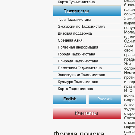
Блара
Карта Туркменистана.
6 июн
нача
Таджикистан
событ
Зимой
Туры Таджикистана
выра
Экскурсии по Таджикистану
получ
Молод
Визовая поддержка
вдали
Средняя Азия.
Одним
Азии.
Полезная информация
свои 
Города Таджикистана
прав
преды
Природа Таджикистана
Эти 
Памятники Таджикистана
ослож
Немал
Заповедники Таджикистана
проти
и под
Культура Таджикистана
прави
Карта Таджикистана
И. Ф.
войны
English
Русский
гидра
А во
худож
Контакты
старо
Соста
с мол
марте
назна
Форма поиска