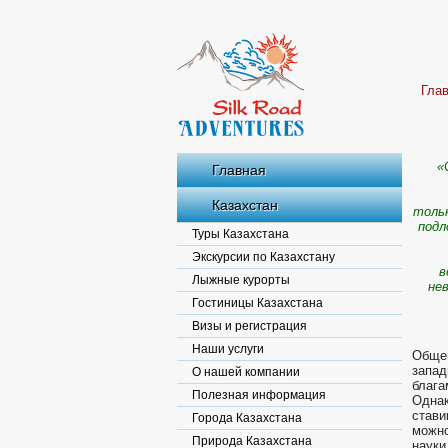
Гла
«
Главная
Казахстан
тольк
подл
Туры Казахстана
Экскурсии по Казахстану
в
Лыжные курорты
не
Гостиницы Казахстана
Визы и регистрация
Наши услуги
Общеи
запад
О нашей компании
блага
Полезная информация
Однак
стави
Города Казахстана
можно
Природа Казахстана
науки