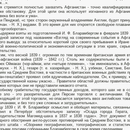
...».
я стремится полностью захватить Афганистан - точно квалифициро
ке обстановку. Для этой цели она использует изгнанного из Афган
века без воли и ума».
 и Пенджаб, «с трех сторон окруженный владениями Англии, будет прин
ичан. - Н. X.) видами. В это время для них откроется свободное плаван
торгооборотах».
ыдержки взяты из подготовленной И. Ф. Бларамбергом в феврале 1839 г
дной записки под названием «Взгляд на современные события в Афга
ого вывода: за относительно короткий срок своего пребывания в Иране
ой военно-политической и экономической ситуации в этих краях, серь
тельство.
им, что весной 1839 г. огромная по тем временам британская армия в
-афганская война (1839 – 1842 г.г.). Столь же содержательны были 
ех Оймаках (чор-аймак, или «четыре племени», - так именовались в А
кухи. - Н. X.), гезаре (т. е. хазарейцах. - Н. X.), узбеках, Сеистане,
иях на Среднем Востоке, в частности о британских военных действиях 
ан-генштабист проявил себя вдумчивым наблюдателем. Он, к примеру, к
осударственной казны ужасно... Правители областей должны правительст
жке которых они не представили никакого отчета.
обному грабительству государственных доходов, которого шах не в с
е зло - это разорительная для Персии торговля с англичанами. Пр
ходящий от этой торговли, но опасается запретить ввоз английских тов
личанами, и без того уже сложных и затруднительных».
цу 1839 г. И. Ф. Бларамберг осмыслил и обобщил материалы, связанные 
авил в Петербург обстоятельную записку «Осада города Герата,
одительством Магомед-шаха в 1837 и 1838 годах». Этот документ б
дного обострения англо-русских противоречий на Среднем Востоке, в з
ого штаба - «Сборнике географических, топографических и статисти
орыми другими собранными Бларамбергом в свое время сведениями.