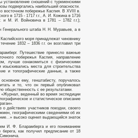
бы установление сношений с туркменскими
обозы подвергались наибольшей опасности.
 восточном побережье Каспия. В XVIII в.
го в 1715 - 1717 г.г., А. И. Кожина в 1716
. и М. И. Войновича в 1781 – 1782 г.г.);
ан Генерального штаба Н. Н. Муравьев, а в
 Каспийского моря принадлежат чиновнику
ечение 1832 – 1836 г.г. он возглавил три
ларамберг. Путешествие принесло важные
точного побережья Каспия, направление
ном, лучше ознакомиться с физическими
и изыскивались места для строительства
ские и топографические данные, а также
основном ему, генштабисту, поручалось
итать и то, что он первый опубликовал
ую общественность с ее результатами.
о «Журнал, веденный во время экспедиции
опографическое и статистическое описание
раган».
 о действиях участников поездки, своего
ркмен, географическими сведениями об их
ание...» высоко оценил выдающийся знаток
ем И. Ф. Бларамберга и его пониманием
 берега, как получил предписание от 18
 Симонича.