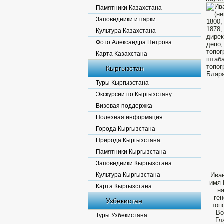
Памятники Казахстана
Заповедники и парки
Культура Казахстана
Фото Александра Петрова
Карта Казахстана
Кыргызстан
Туры Кыргызстана
Экскурсии по Кыргызстану
Визовая поддержка
Полезная информация.
Города Кыргызстана
Природа Кыргызстана
Памятники Кыргызстана
Заповедники Кыргызстана
Культура Кыргызстана
Ива
имя 
Карта Кыргызстана
на
ген
Узбекистан
топ
Во
Туры Узбекистана
Гл