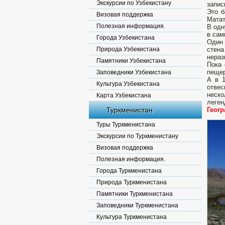
Экскурсии по Узбекистану
запис
Это 
Визовая поддержка
Матат
Полезная информация.
В одн
в сам
Города Узбекистана
Один 
Природа Узбекистана
стен
нераз
Памятники Узбекистана
Пока 
пещер
Заповедники Узбекистана
А в 1
Культура Узбекистана
отвес
неско
Карта Узбекистана
леге
Туркменистан
Геогр
Туры Туркменистана
Экскурсии по Туркменистану
Визовая поддержка
Полезная информация.
Города Туркменистана
Природа Туркменистана
Памятники Туркменистана
Заповедники Туркменистана
Культура Туркменистана