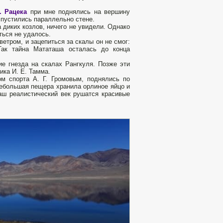
. Рацека
при мне поднялись на вершину
спустились параллельно стене.
 диких козлов, ничего не увидели. Однако
ться не удалось.
ветром, и зацепиться за скалы он не смог:
Так тайна Мататаша осталась до конца
е гнезда на скалах Рангкуля. Позже эти
ка И. Е. Тамма.
ом спорта А. Г. Громовым, поднялись по
Небольшая пещера хранила орлиное яйцо и
наш реалистический век рушатся красивые