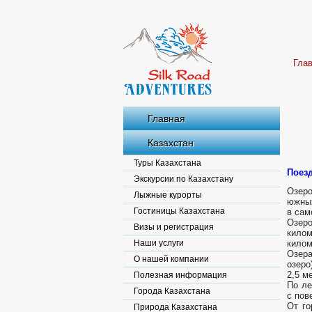
Гла
Главная
Казахстан
Туры Казахстана
Поезд
Экскурсии по Казахстану
Озер
Лыжные курорты
южны
Гостиницы Казахстана
в сам
Озер
Визы и регистрация
килом
Наши услуги
килом
Озера
О нашей компании
озеро
2,5 м
Полезная информация
По ле
Города Казахстана
с пов
От го
Природа Казахстана