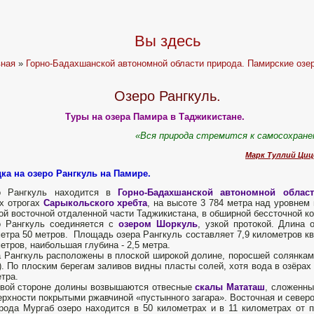
Вы здесь
вная
»
Горно-Бадахшанской автономной области природа. Памирские озер
Озеро Рангкуль.
Туры на озера Памира в Таджикистане.
«В
ся природа стремится к самосохран
Марк Туллий Циц
ка на озеро Рангкуль на Памире.
о Рангкуль находится в
Горно-Бадахшанской автономной област
х отрогах
Сарыкольского хребта
, на высоте 3 784 метра над уровнем
ой восточной отдаленной части Таджикистана, в обширной бессточной ко
о Рангкуль соединяется с
озером Шоркуль
, узкой протокой. Длина 
етра 50 метров. Площадь озера Рангкуль составляет 7,9 километров кв
етров, наибольшая глубина - 2,5 метра.
 Рангкуль расположены в плоской широкой долине, поросшей солянками 
). По плоским берегам заливов видны пласты солей, хотя вода в озёрах 
етра.
вой стороне долины возвышаются отвесные
скалы Мататаш
, сложенн
ерхности покрытыми ржавчиной «пустынного загара». Восточная и северо
рода Мургаб озеро находится в 50 километрах и в 11 километрах от 