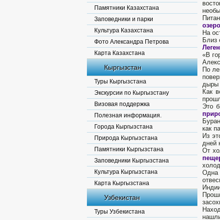
восто
Памятники Казахстана
необы
Пита
Заповедники и парки
озе
Культура Казахстана
На ос
Близ 
Фото Александра Петрова
Леген
Карта Казахстана
«В го
Алекс
Кыргызстан
По ле
повер
Туры Кыргызстана
дыры
Как в
Экскурсии по Кыргызстану
прошл
Визовая поддержка
Это б
прир
Полезная информация.
Буран
Города Кыргызстана
как п
Из эт
Природа Кыргызстана
дней 
Памятники Кыргызстана
От хо
пеще
Заповедники Кыргызстана
холод
Культура Кыргызстана
Одна 
отвес
Карта Кыргызстана
Индии
Прошл
Узбекистан
засох
Наход
Туры Узбекистана
нашли