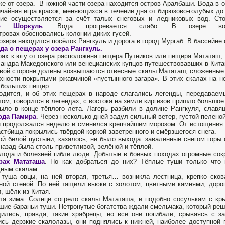
ке от озера. В южной части озера находится остров Аралбаши. Вода в о
чайная игра красок, меняющихся в течении дня от бирюзово-голубых до
ние осуществляется за счёт талых снеговых и ледниковых вод. Ст
ро Шоркуль
. Вода прогревается слабо. В озере в
тровах обосновались колонии диких гусей.
озера находится посёлок Рангкуль и дорога в город Мургаб. В бассейне 
да о пещерах у озера Рангкуль.
рах к югу от озера расположена пещера Путников или пещера Мататаш, 
андра Македонского или венецианских купцов путешествовавших в Кита
вой стороне долины возвышаются отвесные скалы Мататаш, сложенные
хности покрытыми ржавчиной «пустынного загара». В этих скалах на 
 больших пещер.
одится, и об этих пещерах в народе слагались легенды, передаваем
ом, говорится в легендах, с востока на земли киргизов пришло большое 
ыло в конце тёплого лета. Лагерь разбили в долине Рангкуля, слав
ода Памира
. Через несколько дней задул сильный ветер, густой пелено
 продолжался неделю и сменился крепчайшим морозом. От истощения 
астбища покрылись твёрдой коркой заветренного и смёрзшегося снега.
ой белой пустыни, казалось, не было выхода: заваленные снегом горы 
назад была столь приветливой, зелёной и тёплой.
лода и болезней гибли люди. Добытые в боевых походах огромные сок
рах Мататаша
. Но как добраться до них? Тёплые туши только что
ным скалам.
туша овцы, на ней вторая, третья… возникла лестница, крепко ско
ной стеной. По ней тащили вьюки с золотом, цветными камнями, доро
, шёлк из Китая.
а зима. Солнце согрело скалы Мататаша, и подобно сосулькам с кр
шие бараньи туши. Нетронутые богатства ждали смельчака, который ре
ились, правда, такие храбрецы, но все они погибали, срываясь с з
сь дерзкие скалолазы, они поднялись к нижней, наиболее доступной 