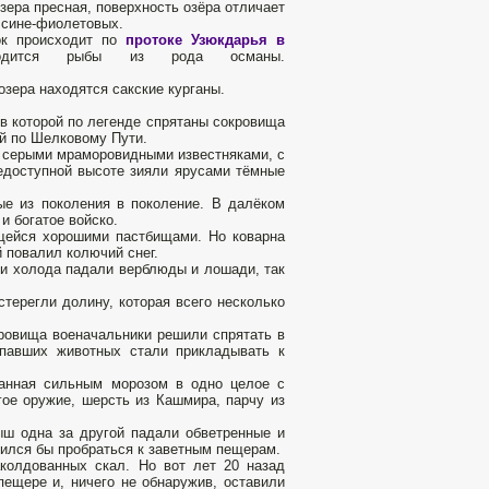
зера пресная, поверхность озёра отличает
 сине-фиолетовых.
ок происходит по
протоке Узюкдарья в
одится рыбы из рода османы.
озера находятся сакские курганы.
в которой по легенде спрятаны сокровища
й по Шелковому Пути.
 серыми мраморовидными известняками, с
недоступной высоте зияли ярусами тёмные
ые из поколения в поколение. В далёком
и богатое войско.
ящейся хорошими пастбищами. Но коварна
й повалил колючий снег.
и холода падали верблюды и лошади, так
стерегли долину, которая всего несколько
ровища военачальники решили спрятать в
 павших животных стали прикладывать к
ванная сильным морозом в одно целое с
гое оружие, шерсть из Кашмира, парчу из
ыш одна за другой падали обветренные и
шился бы пробраться к заветным пещерам.
аколдованных скал. Но вот лет 20 назад
пещере и, ничего не обнаружив, оставили