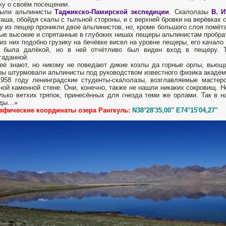
ку о своём посещении.
были альпинисты
Таджикско-Памирской экспедиции
. Скалолазы
В. И
аша, обойдя скалы с тыльной стороны, и с верхней бровки на верёвках 
у из пещер проникли двое альпинистов, но, кроме большого слоя помёта
ые высокие и спрятанные в глубоких нишах пещеры альпинистам пробра
из них подобно грузику на бечёвке висел на уровне пещеры, его качало 
а была далёкой, но в ней отчётливо был виден вход в пещеру. 
гаданной.
её знают, но никому не поведают дикие козлы да горные орлы, вьющи
ы штурмовали альпинисты под руководством известного физика академи
958 году ленинградские студенты-скалолазы, возглавляемые мастер
ной каменной стене. Они, конечно, также не нашли никаких сокровищ. 
лько ветхих тряпок, принесённых для гнезда теми же орлами. Так в 
нды…»
афические координаты озера Рангкуль:
N38°28'35,00" E74°15'04,27"