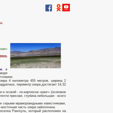
а.
ению»
ерон.
и
, в
 моря
тловине.
озера 4 километра 455 метров, ширина 2
адратных, периметр озера достигает 14,32
и осокой - по-киргизски «ранг» (осоковое
почти пресная, глубина небольшая - всего
ые серыми мраморовидными известняками,
-восточная часть озера заболочена.
поселка Рангкуль, который расположен на