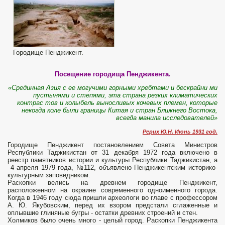
Городище Пенджикент.
Посещение городища Пенджикента.
«Срединная Азия с ее могучими горными хребтами и бескрайни­ ми
пустынями и степями, эта страна резких климатических
контрас­ тов и колыбель выносливых кочевых племен, которые
некогда коле­ были границы Китая и стран Ближнего Востока,
всегда манила исследователей»
Рерих Ю.Н. Июнь 1931 год.
Городище Пенджикент постановлением Совета Министров
Республики Таджикистан от 31 декабря 1972 года включено в
реестр памятников истории и культуры Республики Таджикистан, а
4 апреля 1979 года, №112, объявлено Пенджикентским историко-
культурным заповедником.
Раскопки велись на древнем городище Пенджикент,
расположенном на окраине современного одноименного города.
Когда в 1946 году сюда пришли археологи во главе с профессором
А. Ю. Якубовским, перед их взором предстали сглаженные и
оплывшие глиняные бугры - остатки древних строений и стен.
Холмиков было очень много - целый город. Раскопки Пенджикента