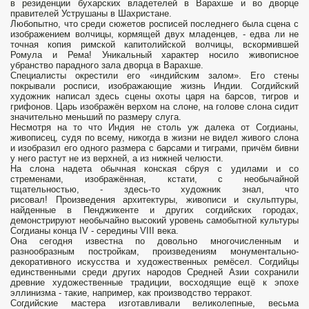
в резиденции бухарских владетелей в Варахше и во дворце
правителей Уструшаны в Шахристане.
Любопытно, что среди сюжетов росписей последнего была сцена с
изображением волчицы, кормящей двух младенцев, - едва ли не
точная копия римской капитолийской волчицы, вскормившей
Ромула и Рема! Уникальный характер носило живописное
убранство парадного зала дворца в Варахше.
Специалисты окрестили его «индийским залом». Его стены
покрывали росписи, изображающие жизнь Индии. Согдийский
художник написал здесь сцены охоты царя на барсов, тигров и
грифонов. Царь изображён верхом на слоне, на голове слона сидит
значительно меньший по размеру слуга.
Несмотря на то что Индия не столь уж далека от Согдианы,
живописец, судя по всему, никогда в жизни не видел живого слона
и изобразил его одного размера с барсами и тиграми, причём бивни
у него растут не из верхней, а из нижней челюсти.
На слона надета обычная конская сбруя с удилами и со
стременами, изображённая, кстати, с необычайной
тщательностью, - здесь-то художник знал, что
рисовал! Произведения архитектуры, живописи и скульптуры,
найденные в Пенджикенте и других согдийских городах,
демонстрируют необычайно высокий уровень самобытной культуры
Согдианы конца IV - середины VIII века.
Она сегодня известна по довольно многочисленным и
разнообразным постройкам, произведениям монументально-
декоративного искусства и художественных ремёсел. Согдийцы
единственными среди других народов Средней Азии сохранили
древние художественные традиции, восходящие ещё к эпохе
эллинизма - такие, например, как производство терракот.
Согдийские мастера изготавливали великолепные, весьма