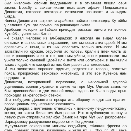
был низложен своими подданными и в отчаянии лишил себя
жизни. Борьбу с захватчиками возглавил афшин Пенджикента
Диваштич, которого некоторые источники называют и ихшидом
Согда.
Воины Диваштича встретили арабское войско полководца Кутейбы
у селения Кум, где произошла решающая битва.
Арабский историк ат-Табари приводит рассказ одного из воинов
Кутейбы, участника битвы:
«И сказал человек из ал-Бараджи: я никогда не видел более
сильных и выносливых в сражении, чем сыновья этих царей. И мы
сразились с ними, и из них спаслись только немногие. И мы
захватили их оружие, отрубили их головы, брали в плен часть из
них и расспросили их о тех, кого мы убили, и они рассказали: вы
убили только сыновей царей или знати или богатырей; и вы убили
таких людей, что каждый из них был равен ста человекам.
И мы захватили хорошее оружие, редкостные товары, золотые
пояса, прекрасных верховых животных, и это все Кутейба нам
подарил…»
Диваштич, потерпевший поражение, с небольшой группой
уцелевших воинов укрылся в замке на горе Муг. Однако замок не
был приспособлен к длительной осаде: здесь не было воды, арык
проходил за крепостной стеной.
Это побудило Диваштича прекратить оборону и сдаться врагам,
пообещавшим ему неприкосновенность.
Арабы сперва с почтением отнеслись к пленному пенджикентскому
князю, но затем Диваштич был распят. Его отрубленную голову и
левую руку отправили халифу. Замок на горе Муг был разгромлен.
Варварскому разрушению подвергся и Пенджикент.
Мусульмане оскверняли могилы согдийцев, сбивали фрески со
стен древних храмов, разрушали и жгли их. С 20-х г.г. VIII века