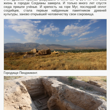
жизнь в городах Согдианы замерла. И только много лет спустя
сюда пришли учёные. И крепость на горе Муг, последний оплот
согдийцев, стала первым найденным памятником древней
культуры, заново открывшей человечеству свои сокровища.
Городище Пенджикент.