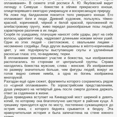
оплакивания». В сюжете этой росписи А. Ю. Якубовский видит
легенду о Сиявуше - божестве в облике прекрасного юноши,
олицетворявшего ежегодно умирающую и воскресающую природу.
На ложе под балдахином покоится тело умершего юноши. Его
оплакивают боги и люди. Древний художник, пользуясь тёмно-
красной, коричневой, чёрной и белой краской, проложенной по
алебастровому грунту, живо передал разнообразные позы людей,
характерное различие в их лицах.
Скорбя по ушедшему, плачущие наносят себе удары, рвут на себе
волосы, царапают лица, надрезают длинными ножами мочки ушей.
Одни из этих людей - светлокожие, с овальными лицами -
несомненно согдийцы. Лица других выкрашены в жёлто-коричневый
цвет, у них подчёркнуты выступающие скулы и удлинённые
раскосые глаза: это, по-видимому, тюрки.
В оплакивании принимают участие и божества, чьи изображения
располагались по сторонам от центральной группы. Справа
находились божества мужские, слева - женские. Их изображения
по размеру значительно больше, чем фигуры людей, вокруг их
голов видно сияние нимба, а одна из богинь изображена
многорукой.
Разгадан ещё один сюжет, фрагменты которого сохранились рядом
со «сценой оплакивания». По зороастрийским представлениям,
душа умершего на четвёртый день после смерти должна держать
ответ за содеянное в жизни.
Душа праведника вступает на Кинвадский мост шириной в девять
копий, по которому она благополучно шествует в райские кущи. А
грешнику приходится идти по мосту, постепенно сужающемуся до
острия ножа, с которого бедняга срывается в бездну. Эта
нравоучительная история и была запечатлена на стене южного
храма.