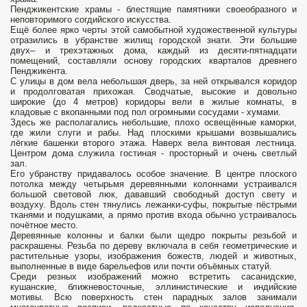
Пенджикентские храмы - блестящие памятники своеобразного и
неповторимого согдийского искусства.
Ещё более ярко черты этой самобытной художественной культуры
отразились в убранстве жилищ городской знати. Эти большие
двух– и трехэтажных дома, каждый из десяти-пятнадцати
помещений, составляли основу городских кварталов древнего
Пенджикента.
С улицы в дом вела небольшая дверь, за ней открывался коридор
и продолговатая прихожая. Сводчатые, высокие и довольно
широкие (до 4 метров) коридоры вели в жилые комнаты, в
кладовые с вкопанными под пол огромными сосудами - хумами.
Здесь же располагались небольшие, плохо освещённые каморки,
где жили слуги и рабы. Над плоскими крышами возвышались
лёгкие башенки второго этажа. Наверх вела винтовая лестница.
Центром дома служила гостиная - просторный и очень светлый
зал.
Его убранству придавалось особое значение. В центре плоского
потолка между четырьмя деревянными колоннами устраивался
большой световой люк, дававший свободный доступ свету и
воздуху. Вдоль стен тянулись лежанки-суфы, покрытые пёстрыми
тканями и подушками, а прямо против входа обычно устраивалось
почётное место.
Деревянные колонны и балки были щедро покрыты резьбой и
раскрашены. Резьба по дереву включала в себя геометрические и
растительные узоры, изображения божеств, людей и животных,
выполненные в виде барельефов или почти объёмных статуй.
Среди резных изображений можно встретить сасанидские,
кушанские, ближневосточные, эллинистические и индийские
мотивы. Всю поверхность стен парадных залов занимали