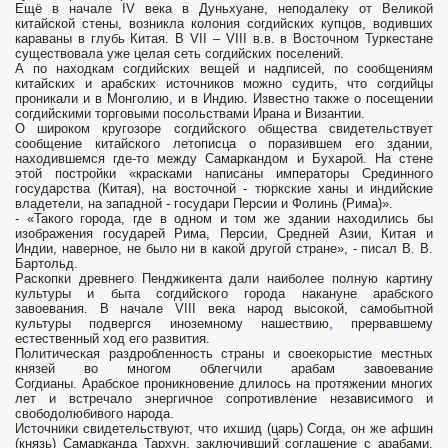
Ещё в начале IV века в Дуньхуане, неподалеку от Великой
китайской стены, возникла колония согдийских купцов, водивших
караваны в глубь Китая. В VII – VIII в.в. в Восточном Туркестане
существовала уже целая сеть согдийских поселений.
А по находкам согдийских вещей и надписей, по сообщениям
китайских и арабских источников можно судить, что согдийцы
проникали и в Монголию, и в Индию. Известно также о посещении
согдийскими торговыми посольствами Ирана и Византии.
О широком кругозоре согдийского общества свидетельствует
сообщение китайского летописца о поразившем его здании,
находившемся где-то между Самаркандом и Бухарой. На стене
этой постройки «красками написаны императоры Срединного
государства (Китая), на восточной - тюркские ханы и индийские
владетели, на западной - государи Персии и Фолинь (Рима)».
- «Такого города, где в одном и том же здании находились бы
изображения государей Рима, Персии, Средней Азии, Китая и
Индии, наверное, не было ни в какой другой стране», - писал В. В.
Бартольд.
Раскопки древнего Пенджикента дали наиболее полную картину
культуры и быта согдийского города накануне арабского
завоевания. В начале VIII века народ высокой, самобытной
культуры подвергся иноземному нашествию, прервавшему
естественный ход его развития.
Политическая раздробленность страны и своекорыстие местных
князей во многом облегчили арабам завоевание
Согдианы. Арабское проникновение длилось на протяжении многих
лет и встречало энергичное сопротивление независимого и
свободолюбивого народа.
Источники свидетельствуют, что ихшид (царь) Согда, он же афшин
(князь) Самарканда Тархун, заключивший соглашение с арабами,