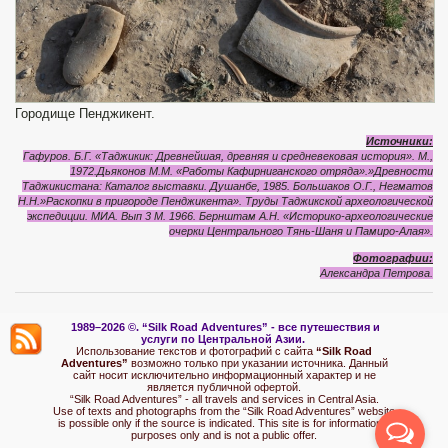
Городище Пенджикент.
Источники:
Гафуров. Б.Г. «Таджикик: Древнейшая, древняя и средневековая история». М.,
1972.Дьяконов М.М. «Работы Кафирниганского отряда».»Древности
Таджикистана: Каталог выставки. Душанбе, 1985. Большаков О.Г., Негматов
Н.Н.»Раскопки в пригороде Пенджикента». Труды Таджикской археологической
экспедиции. МИА. Вып 3 М. 1966. Бернштам А.Н. «Историко-археологические
очерки Центрального Тянь-Шаня и Памиро-Алая».
Фотографии:
Александра
Петрова
.
1989–2026 ©.
“Silk Road Adventures” - вс
е путешествия и
услуги по Центральной Азии.
Использование текстов и фотографий с сайта
“Silk Road
Adventures”
возможно только при указании источника. Данный
сайт носит исключительно информационный характер и не
является публичной офертой.
“Silk Road Adventures” - all travels and services in Central Asia.
Use of texts and photographs from the “Silk Road Adventures” website
is possible only if the source is indicated. This site is for informational
purposes only and is not a public offer.