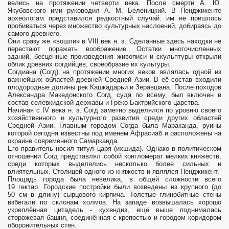
велись на протяжении четверти века. После смерти А. Ю.
Якубовского ими руководил А. М. Беленицкий. В Пенджикенте
археологам представился редкостный случай: им не пришлось
пробиваться через множество культурных наслоений, добираясь до
самого древнего.
Они сразу же «вошли» в VIII век н. э. Сделанные здесь находки не
перестают поражать воображение. Остатки многочисленных
зданий, бесценные произведения живописи и скульптуры открыли
облик древних согдийцев, своеобразие их культуры.
Согдиана (Согд) на протяжении многих веков являлась одной из
важнейших областей древней Средней Азии. В её состав входили
плодородные долины рек Кашкадарьи и Зеравшана. После походов
Александра Македонского Согд, судя по всему, был включен в
состав селевкидской державы и Греко-Бактрийского царства.
Начиная с IV века н. э. Согд заметно выделялся по уровню своего
хозяйственного и культурного развития среди других областей
Средней Азии. Главным городом Согда была Мараканда, руины
которой сегодня известны под именем Афрасиаб и расположены на
окраине современного Самарканда.
Его правитель носил титул царя (ихшида). Однако в политическом
отношении Согд представлял собой конгломерат мелких княжеств,
среди которых выделялись несколько более сильных и
влиятельных. Столицей одного из княжеств и являлся Пенджикент.
Площадь города была невелика, в общей сложности всего
19 гектар. Городские постройки были возведены из крупного (до
50 см в длину) сырцового кирпича. Толстые глинобитные стены
взбегали по склонам холмов. На западе возвышалась хорошо
укреплённая цитадель - кухендиз, ещё выше поднималась
сторожевая башня, соединённая с крепостью и городом коридором
оборонительных стен.