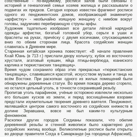
собственные - по-видимому, росписи залов были связаны с
историей и генеалогией семьи хозяев жилища и рассказывали о
подвигах их предков. Сегодня хорошо известен фрагмент росписи
одного из пенджикентских домов, изображающий знаменитую
«арфистку» - необычайно изящную женщину с нимбом вокруг
головы, задумчиво перебирающую струны арфы.
Художник тщательно изобразил все детали лёгкой нарядной
одежды арфистки, богатый головной убор, серьги в ушах и
браслеты на руках, причёску с двумя косичками, спускающимися
вниз по обеим сторонам лица. Красота согдийских женщин
славилась в Древнем мире.
Старинная китайская хроника повествует: «В начале правления
Кхай Юань (в 713 г.) прислали двору кольчугу, кубок из восточного
хрусталя, агатовый кувшин, яйца птицы-верблюда, юаниского
карлика и тюркистанских танцовщиц».
Время чудом сохранило образ этих прекрасных «тюркистанских
танцовщиц», славившихся красотой, искусством музыки и танца на
всём Востоке. При раскопках одного из жилых помещений были
обнаружены деревянные статуи. Во время пожара дерево сгорело,
но остался цельный уголь, в точности сохранивший резьбу.
Пропитав уголь парафином, учёные осторожно извлекли несколько
его больших кусков из земли, и перед восхищёнными взорами
предстали изумительные творения древнего ваятеля. Пенджикент,
являвшийся центром самого восточного из согдийских княжеств в
долине Зеравшана, вовсе не был каким-то культурным
феноменом.
Раскопки других городов Согдианы показали, что обилие
деревянной резьбы и стенной живописи было характерно для
согдийских жилищ вообще. Великолепные росписи были открыты
во дворце правителя Согда в Самарканде (на городище Афрасиаб),