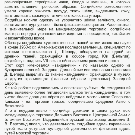
разнообразные серебряные чаши, блюда и кувшины, в которых
заметно влияние греческих образов. Согдийские ремесленники
умели хорошо обжигать посуду, ткать шёлк, выделывать кожу,
изготавливать красивую, отличного качества утварь.
Согдийцы носили одежду из узорчатого шёлка зелёного, синего,
золотистого, пурпурного, тёмно-фисташкового цветов. Рассчитывая
в значительной мере на международную торговлю, согдийские
мастера нередко украшали свои изделия в персидском, китайском
и византийском вкусе.
Образцы согдийских художественных тканей стали известны науке
в конце 1950-х г.г. Американская исследовательница, специалист по
истории шелкоткачества Д. Шеперд обнаружила на одной из
древних тканей, хранящейся в соборе город Юи (Бельгия),
согдийскую надпись VII века с обозначением размера и сорта.
Этот сорт именовался «занданечи» - по названию одного из
бухарских селений, Зандана. Дальнейшие исследования позволили
Д. Шеперд выделить 11 тканей «занданечи», хранящихся в музеях
и других хранилищах (главным образом церковных) Западной
Европы.
К этой работе подключились и советские учёные. На сегодняшний
день выявлено более пятидесяти шелков типа «занданечи», в том
числе более двадцати образцов найдены в могильниках Северного
Кавказа - на торговой трассе, соединявшей Среднюю Азию с
Византией.
И это неудивительно - согдийцы держали в своих руках всю
международную торговлю Дальнего Востока и Центральной Азии с
Ближним Востоком. Выдающийся русский востоковед академик В.
В. Бартольд писал, что деятельность согдийцев вдоль караванных
путей мало уступает культурной деятельности финикиян вдоль
путей морской торговли.