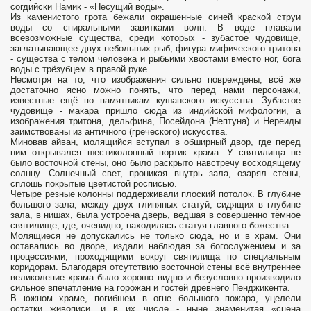
согдийски Намик - «Несущий воды».
Из каменистого грота бежали окрашенные синей краской струи
воды со спиральными завитками волн. В воде плавали
всевозможные существа, среди которых - зубастое чудовище,
заглатывающее двух небольших рыб, фигура мифического тритона
- существа с телом человека и рыбьими хвостами вместо ног, бога
воды с трёзубцем в правой руке.
Несмотря на то, что изображения сильно повреждены, всё же
достаточно ясно можно понять, что перед нами персонажи,
известные ещё по памятникам кушанского искусства. Зубастое
чудовище - макара пришло сюда из индийской мифологии, а
изображения тритона, дельфина, Посейдона (Нептуна) и Нереиды
заимствованы из античного (греческого) искусства.
Миновав айван, молящийся вступал в обширный двор, где перед
ним открывался шестиколонный портик храма. У святилища не
было восточной стены, оно было раскрыто навстречу восходящему
солнцу. Солнечный свет, проникая внутрь зала, озарял стены,
сплошь покрытые цветистой росписью.
Четыре резные колонны поддерживали плоский потолок. В глубине
большого зала, между двух глиняных статуй, сидящих в глубине
зала, в нишах, была устроена дверь, ведшая в совершенно тёмное
святилище, где, очевидно, находилась статуя главного божества.
Молящиеся не допускались не только сюда, но и в храм. Они
оставались во дворе, издали наблюдая за богослужением и за
процессиями, проходящими вокруг святилища по специальным
коридорам. Благодаря отсутствию восточной стены всё внутреннее
великолепие храма было хорошо видно и безусловно производило
сильное впечатление на горожан и гостей древнего Пенджикента.
В южном храме, погибшем в огне большого пожара, уцелели
остатки живописи, и в их числе - ныне знаменитая «сцена