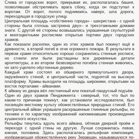
Слева от городских ворот, прикрывая их, располагалась башня,
позволявшая обстреливать врага сбоку, когда он подступал к
воротам. От ворот, полого поднимаясь наверх, шла дорога,
переходящая в городскую улицу.
Центральная площадь «собственно города» - шахристана - с одной
стороны была сплошь застроена двух– и трехэтажными домами
знати. С другой её стороны возвышались украшенные скульптурой
и многоцветными росписями открытые портики двух городских
храмов.
Как показали раскопки, один из этих храмов был покинут ещё в
древности, а второй погиб в огне огромного пожара. В результате в
первом храме относительно хорошо сохранились стенные росписи,
но сгнили или были растащены все деревянные детали
архитектуры, а во втором безвозвратно погибла стенная живопись,
но зато уцелело обугленные дерево.
Каждый храм состоял из обширного прямоугольного двора,
окружённого стеной, и центральной части, поднятой на высокую
платформу. Храмы выходили на площадь широкими, открытыми на
восток порталами - айванами.
К айвану из двора вёл лестничный или покатый пандусный подъём.
Один из двух храмов Пенджикента - северный, тот, что был по
каким-то причинам покинут, как установили исследователи, был
посвящён местному культу обожествлённых природных стихий. Его
центральный айван украшали раскрашенные глиняные рельефы, по
технике и по характеру изображений напоминавшие произведения
кушанского искусства.
Рельефы тянулись вдоль всего айвана, обтекая дверной проём и
переходя с одной стены на другую. Лучше сохранилась левая,
южная, половина. Здесь располагалась рельефная композиция,
изображающая обожествлённую реку Зеравшан, называвшуюся по-