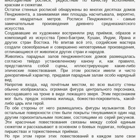
многоцветные росписи, редкостные по качеству исполнения,
краскам и сюжетам.
Остатки стенных росписей обнаружены во многих десятках домов
Пенджикента, а занимаемая ими площадь насчитывала, вероятно,
сотни квадратных метров. Росписи Пенджикента - самые
замечательные произведения древнего среднеазиатского
искусства.
Создававшие их художники восприняли ряд приёмов, образов и
композиций из искусства Греко-Бактрии, Кушан, Индии, Ирана и
других стран Востока. Но впитав всё это, согдийские мастера
создали своеобразные и совершенно неповторимые произведения,
отличающиеся от живописи других стран и народов.
Живопись парадных залов пенджикентских домов размещалась
согласно твёрдо установленному канону и, как правило,
представляла собой сцены, иллюстрирующие какие-либо
эпические повествования. При этом росписи имели и чисто
декоративный характер, придавая парадным залам особо нарядный
вид.
Напротив входа, над почётным местом, во всю высоту стены
обычно изображалась огромная фигура центрального персонажа,
восседавшего на троне в виде лежащего зверя. Этим персонажем
мог быть предок хозяина жилища, божество-покровитель, какой-
либо царь или герой.
По обе стороны от него размещались фигуры музыкантов. Все
остальные поверхности стен были покрыты тянувшимися один над
другим горизонтальными поясами, состоящими из серий рисунков.
Эти красочные повествования связаны между собой единым
сюжетом и рассказывают в основном о боевых подвигах, победных
пиршествах и торжественных приёмах.
Но при этом герои этих повествований в каждом зале свои