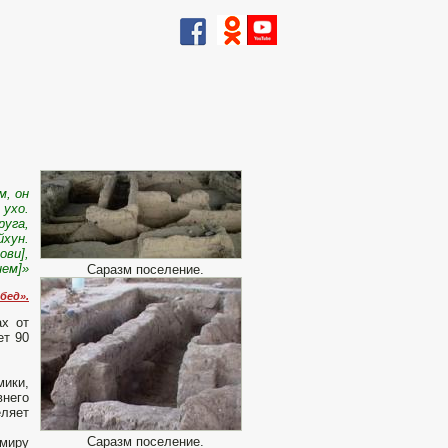
м, он
 ухо.
руга,
йхун.
ови],
нем]»
Саразм поселение.
бед».
ах от
ет 90
мики,
внего
еляет
Саразм поселение.
 миру