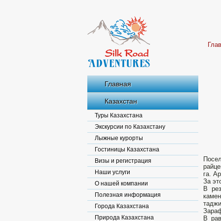
Гла
Главная
Казахстан
Туры Казахстана
Экскурсии по Казахстану
Лыжные курорты
Гостиницы Казахстана
Посе
Визы и регистрация
райце
Наши услуги
га. А
За эт
О нашей компании
В рез
Полезная информация
камен
таджи
Города Казахстана
Зараф
Природа Казахстана
В рав