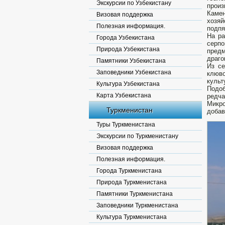
Экскурсии по Узбекистану
произ
Камен
Визовая поддержка
хозяй
Полезная информация.
подпя
На ра
Города Узбекистана
серпо
Природа Узбекистана
предм
драго
Памятники Узбекистана
Из с
Заповедники Узбекистана
клюв
культ
Культура Узбекистана
Подо
Карта Узбекистана
редча
Микро
Туркменистан
добав
Туры Туркменистана
Экскурсии по Туркменистану
Визовая поддержка
Полезная информация.
Города Туркменистана
Природа Туркменистана
Памятники Туркменистана
Заповедники Туркменистана
Культура Туркменистана