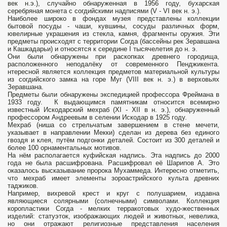
век н.э.), случайно обнаруженная в 1956 году, бухарская
серебряная монета с согдийскими надписями (V - VI век н. э.).
Наиболее широко в фондах музея представлены коллекции
бытовой посуды - чаши, кувшины, сосуды различных форм,
ювелирные украшения из стекла, камня, фрагменты оружия. Эти
предметы происходят с территории Согда (бассейны рек Зеравшана
и Кашкадарьи) и относятся к середине I тысячелетия до н. э.
Они были обнаружены при раскопках древнего городища,
расположенного неподалёку от современного Пенджикента.
нтересной является коллекция предметов материальной культуры
из согдийского замка на горе Муг (VIII век н. э.) в верховьях
Зеравшана.
Предметы были обнаружены экспедицией профессора Фреймана в
1933 году. К выдающимся памятникам относится всемирно
известный Искодарский мехраб (XI - XII в н. э.), обнаруженный
профессором Андреевым в селении Искодар в 1925 году.
Мехраб (ниша со стрельчатым завершением в стене мечети,
указывает в направлении Мекки) сделан из дерева без единого
гвоздя и клея, путём подгонки деталей. Состоит из 300 деталей и
более 100 орнаментальных мотивов.
На нём располагается куфийская надпись. Эта надпись до 2000
года не была расшифрована. Расшифровал её Шарипов А. Это
оказалось высказывание пророка Мухаммеда. Интересно отметить,
что мехраб имеет элементы зороастрийского культа древних
таджиков.
Например, вихревой крест и круг с полушарием, издавна
являющиеся солярными (солнечными) символами. Коллекция
коропластики Согда - мелких терракотовых худо-жественных
изделий: статуэток, изображающих людей и животных, невелика,
но они отражают религиозные представления населения