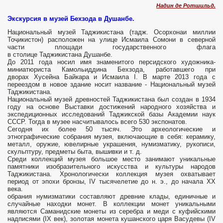
Надин де Ротшильд.
Экскурсия в музей Бехзода в Душанбе.
Национальный музей Таджикистана (тадж. Осорхонаи миллии
Тоҷикистон) расположен на улице Исмаила Сомони в северной
части площади государственного флага
в столице Таджикистана Душанбе.
До 2011 года носил имя знаменитого персидского художника-
миниатюриста Камольиддина Бехзода, работавшего при
дворах Хусейна Байкара и Исмаила I. В марте 2013 года с
переездом в новое здание носит название - Национальный музей
Таджикистана.
Национальный музей древностей Таджикистана был создан в 1934
году на основе Выставки достижений народного хозяйства и
экспедиционных исследований Таджикской базы Академии наук
СССР. Тогда в музее насчитывалось всего 530 экспонатов.
Сегодня их более 50 тысяч. Это археологические и
этнографические собрания музея, включающие в себя: керамику,
металл, оружие, ювелирные украшения, нумизматику, рукописи,
скульптуру, предметы быта, вышивки и т. д.
Среди коллекций музея большое место занимают уникальные
памятники изобразительного искусства и культуры народов
Таджикистана. Хронологически коллекция музея охватывает
период от эпохи бронзы, IV тысячелетие до н. э., до начала XX
века.
обрания нумизматики составляют древние клады, единичные и
случайные находки монет. В коллекции монет уникальными
являются Саманидские монеты из серебра и меди с куфийскими
надписями (IX век), золотая монета кушанского царя Васудевы (IV