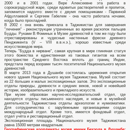
2000 и в 2001 годах. Вере Алексеевне эта работа в
сорокаградусной жаре, среди ядовитых растворителей и пропиток,
запомнится надолго: вместе с двумя помощниками - Парвиной
Абдуллаевой и Сергеем Габелем - она часто работала ночами,
когда было прохладней.
В 2002 г. она вновь приехала в Таджикистан для завершения
"лечения" - реконструкции утраченных во время раскопок пальцев
Будды. Руками В.Фоминых в Музее древностей в том же году были
отреставрированы и чудесные настенные фрески древнего
Пенджикента (V – VIII в.в.н.э.), хорошо известные среди
искусствоведов мира.
Теперь "Будда в нирване", самая крупная в мире глиняная статуя
этого божества и единственная из таковых гигантов на всем
пространстве Среднего Востока вплоть до границ Индии,
предстала перед взорами тысяч посетителей Национального музея
древностей.
В марте 2013 года в Душанбе состоялась церемония открытия
нового здания Национального музея Таджикистана. Музей состоит
из 22 больших и малых экспозиционных залов. Это экспозиционные
отделы природы, древности и средних веков, новой и новейшей
истории, изобразительного и прикладного искусств.
При музее образован научно-исследовательский отдел, где
находятся отделы письменного наследия, и новые в музейной
деятельности Таджикистана отделы археологии и нумизматики.
Для сотрудничества с зарубежными организациями создан
международный отдел. Кроме того, имеется фондовый отдел,
отдел учёта и реставрационный отдел.
Экспозиционная площадь Национального музея Таджикистана
равна 15000 метрам квадратным.
Географические координаты музея имени Бехзода в Душанбе: