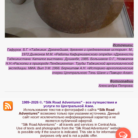
Источники:
Гафуров. Б.Г. «Таджикик: Древнейшая, древняя и средневековая история». М.,
1972.Дьяконов М.М. «Работы Кафирниганского отряда».»Древности
Таджикистана: Каталог выставки. Душанбе, 1985. Большаков О.Г., Негматов
Н.Н.»Раскопки в пригороде Пенджикента». Труды Таджикской археологической
экспедиции. МИА. Вып 3 М. 1966. Бернштам А.Н. «Историко-археологические
очерки Центрального Тянь-Шаня и Памиро-Алая».
Фотографии
Александра Петрова.
1989–2026 ©.
“Silk Road Adventures” - вс
е путешествия и
услуги по Центральной Азии.
Использование текстов и фотографий с сайта
“Silk Road
Adventures”
возможно только при указании источника. Данный
сайт носит исключительно информационный характер и не
является публичной офертой.
“Silk Road Adventures” - all travels and services in Central Asia.
Use of texts and photographs from the “Silk Road Adventures” website
is possible only if the source is indicated. This site is for informational
purposes only and is not a public offer.