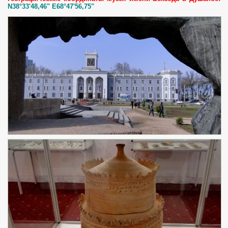
N38°33'48,46" E68°47'56,75"