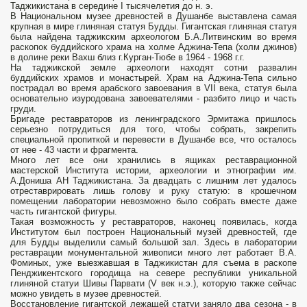
Таджикистана в середине I тысячелетия до н. э.
В Национальном музее древностей в Душанбе выставлена самая
крупная в мире глиняная статуя Будды. Гигантская глиняная статуя
была найдена таджикским археологом Б.А.Литвинским во время
раскопок буддийского храма на холме Аджина-Тепа (холм джинов)
в долине реки Вахш близ г.Курган-Тюбе в 1964 - 1968 г.г.
На таджикской земле археологи находят сотни развалин
буддийских храмов и монастырей. Храм на Аджина-Тепа сильно
пострадал во время арабского завоевания в VII века, статуя была
основательно изуродована завоевателями - разбито лицо и часть
груди.
Бригаде реставраторов из ленинградского Эрмитажа пришлось
серьезно потрудиться для того, чтобы собрать, закрепить
специальной пропиткой и перевести в Душанбе все, что осталось
от нее - 43 части и фрагмента.
Много лет все они хранились в ящиках реставрационной
мастерской Института истории, археологии и этнографии им.
А.Дониша АН Таджикистана. За двадцать с лишним лет удалось
отреставрировать лишь голову и руку статую: в крошечном
помещении лаборатории невозможно было собрать вместе даже
часть гигантской фигуры.
Такая возможность у реставраторов, наконец появилась, когда
Институтом был построен Национальный музей древностей, где
для Будды выделили самый большой зал. Здесь в лаборатории
реставрации монументальной живописи много лет работает В.А.
Фоминых, уже выезжавшая в Таджикистан для съема в раскопе
Пенджикентского городища на севере республики уникальной
глиняной статуи Шивы Парвати (V век н.э.), которую также сейчас
можно увидеть в музее древностей.
Восстановление гигантской лежащей статуи заняло два сезона - в