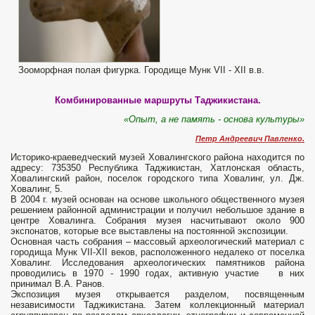
Зооморфная полая фигурка. Городище Мунк VII - XII в.в.
Комбинированные маршруты Таджикистана.
«Опыт, а не память - основа культуры»
Петр Андреевич Павленко.
Историко-краеведческий музей Ховалингского района находится по
адресу: 735350 Республика Таджикистан, Хатлонская область,
Ховалингский район, поселок городского типа Ховалинг, ул. Дж.
Ховалинг, 5.
В 2004 г. музей основан на основе школьного общественного музея
решением районной администрации и получил небольшое здание в
центре Ховалинга. Собрания музея насчитывают около 900
экспонатов, которые все выставлены на постоянной экспозиции.
Основная часть собрания – массовый археологический материал с
городища Мунк VII-XII веков, расположенного недалеко от поселка
Ховалинг. Исследования археологических памятников района
проводились в 1970 - 1990 годах, активную участие в них
принимал В.А. Ранов.
Экспозиция музея открывается разделом, посвященным
независимости Таджикистана. Затем коллекционный материал