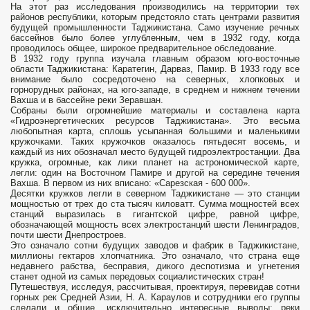
На этот раз исследования производились на территории тех
районов республики, которым предстояло стать центрами развития
будущей промышленности Таджикистана. Само изучение речных
бассейнов было более углубленным, чем в 1932 году, когда
проводилось общее, широкое предварительное обследование.
В 1932 году группа изучала главным образом юго-восточные
области Таджикистана: Каратегин, Дарваз, Памир. В 1933 году все
внимание было сосредоточено на северных, хлопковых и
горнорудных районах, на юго-западе, в среднем и нижнем течении
Вахша и в бассейне реки Зеравшан.
Собраны были огромнейшие материалы и составлена карта
«Гидроэнергетических ресурсов Таджикистана». Это весьма
любопытная карта, сплошь усыпанная большими и маленькими
кружочками. Таких кружочков оказалось пятьдесят восемь, и
каждый из них обозначал место будущей гидроэлектростанции. Два
кружка, огромные, как лики планет на астрономической карте,
легли: один на Восточном Памире и другой на середине течения
Вахша. В первом из них вписано: «Сарезская - 600 000».
Десятки кружков легли в северном Таджикистане — это станции
мощностью от трех до ста тысяч киловатт. Сумма мощностей всех
станций выразилась в гигантской цифре, равной цифре,
обозначающей мощность всех электростанций шести Ленинградов,
почти шести Днепростроев.
Это означало сотни будущих заводов и фабрик в Таджикистане,
миллионы гектаров хлопчатника. Это означало, что страна еще
недавнего рабства, бесправия, дикого деспотизма и угнетения
станет одной из самых передовых социалистических стран!
Путешествуя, исследуя, рассчитывая, проектируя, перевидав сотни
горных рек Средней Азии, Н. А. Караулов и сотрудники его группы
сделали и общие, исключительно интересные выводы: реки