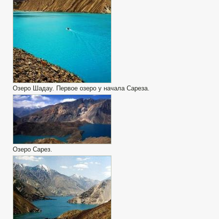
Озеро Шадау. Первое озеро у начала Сареза.
Озеро Сарез.