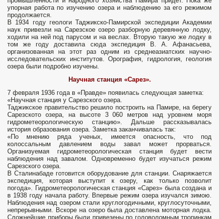
промышленности и народного хозяйства Памира придет. Пока же
упорная работа по изучению озера и наблюдению за его режимом
продолжается.
В 1934 году геологи Таджикско-Памирской экспедиции Академии
наук привезли на Сарезское озеро разборную деревянную лодку,
ходили на ней под парусом и на веслах. Вторую такую же лодку в
том же году доставила сюда экспедиция В. А. Афанасьева,
организованная на этот раз одним из среднеазиатских научно-
исследовательских институтов. Орография, гидрология, геология
озера были подробно изучены.
Научная станция «Сарез».
7 февраля 1936 года в «Правде» появилась следующая заметка:
«Научная станция у Сарезского озера.
Таджикское правительство решило построить на Памире, на берегу
Сарезското озера, на высоте 3 060 метров над уровнем моря
гидрометеорологическую станцию». Дальше рассказывалась
история образования озера. Заметка заканчивалась так:
«По мнению ряда ученых, имеется опасность, что под
колоссальным давлением воды завал может прорваться.
Организуемая гидрометеорологическая станция будет вести
наблюдения над завалом. Одновременно будет изучаться режим
Сарезского озера.
В Сталинабаде готовится оборудование для станции. Снаряжается
экспедиция, которая выступит к озеру, как только позволит
погода». Гидрометеорологическая станция «Сарез» была создана и
в 1938 году начала работу. Впервые режим озера изучался зимою.
Наблюдения над озером стали круглогодичными, круглосуточными,
непрерывными. Вскоре на озеро была доставлена моторная лодка.
Сложнейшие приборы были привезены по головоломным тропинкам