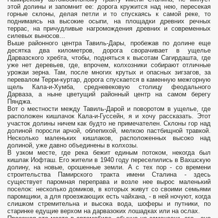
этой долины и запомнит ее: дорога кружится над нею, пересекая
горные склоны, делая петли и то спускаясь к самой реке, то
поднимаясь на высокие осыпи, на площадки древних речных
террас, на причудливые нагромождения древних и современных
силевых выносов...
Выше районного центра Тавиль-Дары, пробежав по долине еще
десятка два километров, дорога сворачивает в ущелье
Дарвазского хребта, чтобы, подняться к высотам Сагирдашта, где
уже нет деревьев, где, впрочем, колхозники собирают отличные
урожаи зерна. Там, после многих крутых и опасных зигзагов, за
перевалом Терри-куртар, дорога спускается в каменную межгорную
щель Кала-и-Хумба, средневековую столицу феодального
Дарваза, а ныне цветущий районный центр на самом берегу
Пянджа.
Вот о местности между Тавиль-Дарой и поворотом в ущелье, где
расположен кишлачок Кала-и-Гуссейн, я и хочу рассказать. Этот
участок долины ничем как будто не примечателен. Склоны гор над
долиной поросли арчой, облепихой, мелкою пастбищной травкой.
Несколько маленьких кишлаков, расположенных высоко над
долиной, уже давно объединены в колхозы.
В узком месте, где река бежит единым потоком, некогда был
кишлак Иофташ. Его жители в 1940 году переселились в Вахшскую
долину, на новые, орошенные земли. А с тех пор - со времени
строительства Памирского тракта имени Сталина - здесь
существует паромная переправа и возле нее вырос маленький
поселок: несколько домиков, в которых живут со своими семьями
паромщики, а для проезжающих есть чайхана, - в ней ночуют, когда
слишком стремительна и высока вода, шоферы и путники, по
старинке едущие верхом на дарвазоких лошадках или на ослах.