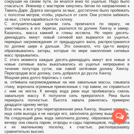
сокрушая на своем пути, он мчался вниз по ущелью. Надо было
спасаться. Инженер с мастером кинулись бегом по направлению к
Тавиль-Даре. Дорога заходила за мыс, достаточно было пробежать
с полсотни метров, чтобы, укрыться от силя. Они успели забежать
за мыс, стали карабкаться по склону.
С оглушительным шумом силь промчался по оврагу, не
уместившись в его берегах, разлился по долине Хингоу и замер.
Казалось, масса камней и глины иссякла. Но через десять-
двенадцать минут новый силевой вал вырвался из ущелья,
перекрыл нагромождения от предыдущего вала, распространился
по долине шире и дальше. Это означало, что где-то вверху
образовывались заторы, которые по мере накопления силевых
масс прорывались.
С этого момента каждые десять-двенадцать минут все новые и
новые силевые валы выкатывались из ущелья непрерывно в
течение полутора суток, как лавой затягивая долину Хингоу.
Перегородив всю долину, силь добрался до русла Хингоу.
Мощная река долго боролась с силе
м, отбивала нагромождаемые на нее завальные массы, смывала
глину, ворочала огромные принесенные с гор камни, но справиться
с ним не могла. К вечеру вода реки еще пробивалась сквозь
завальную массу. К полуночи силь прекратился. Река была
перекрыта полностью. Высота завала равнялась примерно
двадцати одному метру.
Всю ночь и все утро перегороженная река Хингоу, бешено кружась,
ища себе выхода и не находя его, заполняла долину выше завала.
На следующий день вода заполнила долину, образовала озеро. К
вечеру она смыла паром, огороды и сады паромщиков, подступила
к их маленькому поселку, к счастью, расположенному
сравнительно высоко.