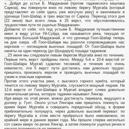
«...Дойдя до устья Б. Марджаная (против таджикского кишлака
Сареза), мы повернули вниз по левому берегу Мургаба (который
представляет из себя здесь уже могучую реку) и заночевали в
урочище Гооп-Шабар, в трех верстах от Сареза. Переход этого дня
(22 июня) был всего лишь в 25 верст, что обусловливалось
трудностями пути по ущелью Марджаная».
Добавлю от себя, что под устьем Б. Марджаная путешественник
имел в виду устье Уй-Суйда, как называется река, текущая от
перевала Большой Марджанай, и что урочище Гооп-Шабар теперь
на дне озера. «В Гооп-Шабаре мы разочли сопровождавших нас
киргизов — погонщиков вьючных лошадей. От Гооп-Шабара были
наняты на один переход (до Шундеруя) лошади таджиков.
...23 июня мы следовали левым берегом Мургаба вниз по течению.
Первые пять верст пройдены легко. Между 5-й и 10-й верстой от
Гооп-Шабара Мургаб сдавлен тесниной, и течение его очень
извилисто; эти 5 верст пути достались нам довольно трудно:
пришлось проезжать верхом и проводить вьючных лошадей по
узким и опасным карнизам.
Против этого участка реки, с высокого горного хребта, который
тянется по левому берегу Мургаба, спускается мощный ледник. На
12-й версте от Гооп-Шабара в Мургаб впадает слева довольно
значительная речка, которую таджики называют Лянгар.
Идя вверх по этой речке, можно достигнуть перевала, ведущего в
долину р. Гунт. Около устья Лянгара нам пришлось покинуть на
время берег Мургаба и совершить порядочный обход, в форме
приблизительно полукруга, через довольно высокий перевал: по
берегу Мургаба в этом месте пробраться было невозможно, по
крайней мере в данное время года. Мы прошли сперва несколько
сот сажен вверх по речке Лянгар, а затем покинули ущелье речки и
начали подниматься на перевал.