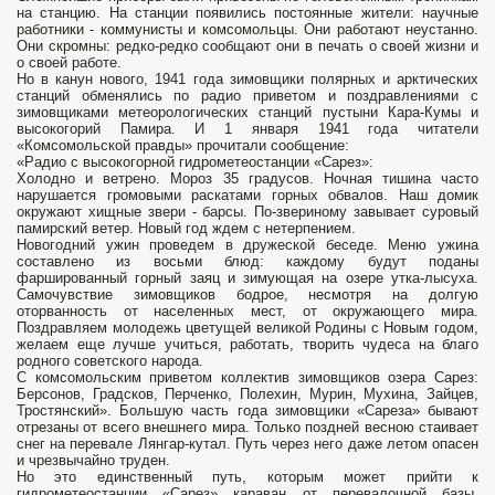
на станцию. На станции появились постоянные жители: научные
работники - коммунисты и комсомольцы. Они работают неустанно.
Они скромны: редко-редко сообщают они в печать о своей жизни и
о своей работе.
Но в канун нового, 1941 года зимовщики полярных и арктических
станций обменялись по радио приветом и поздравлениями с
зимовщиками метеорологических станций пустыни Кара-Кумы и
высокогорий Памира. И 1 января 1941 года читатели
«Комсомольской правды» прочитали сообщение:
«Радио с высокогорной гидрометеостанции «Сарез»:
Холодно и ветрено. Мороз 35 градусов. Ночная тишина часто
нарушается громовыми раскатами горных обвалов. Наш домик
окружают хищные звери - барсы. По-звериному завывает суровый
памирский ветер. Новый год ждем с нетерпением.
Новогодний ужин проведем в дружеской беседе. Меню ужина
составлено из восьми блюд: каждому будут поданы
фаршированный горный заяц и зимующая на озере утка-лысуха.
Самочувствие зимовщиков бодрое, несмотря на долгую
оторванность от населенных мест, от окружающего мира.
Поздравляем молодежь цветущей великой Родины с Новым годом,
желаем еще лучше учиться, работать, творить чудеса на благо
родного советского народа.
С комсомольским приветом коллектив зимовщиков озера Сарез:
Берсонов, Градсков, Перченко, Полехин, Мурин, Мухина, Зайцев,
Тростянский». Большую часть года зимовщики «Сареза» бывают
отрезаны от всего внешнего мира. Только поздней весною стаивает
снег на перевале Лянгар-кутал. Путь через него даже летом опасен
и чрезвычайно труден.
Но это единственный путь, которым может прийти к
гидрометеостанции «Сарез» караван от перевалочной базы,