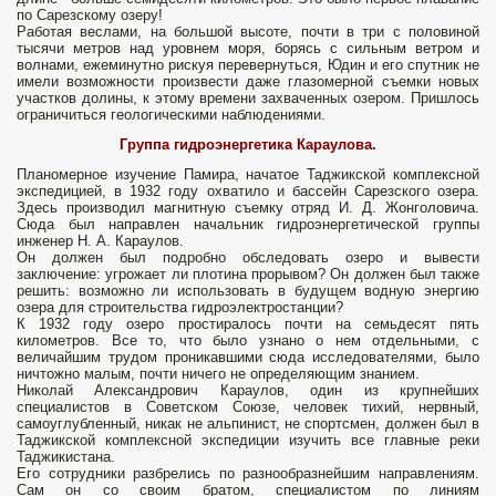
по Сарезскому озеру!
Работая веслами, на большой высоте, почти в три с половиной
тысячи метров над уровнем моря, борясь с сильным ветром и
волнами, ежеминутно рискуя перевернуться, Юдин и его спутник не
имели возможности произвести даже глазомерной съемки новых
участков долины, к этому времени захваченных озером. Пришлось
ограничиться геологическими наблюдениями.
Группа гидроэнергетика Караулова.
Планомерное изучение Памира, начатое Таджикской комплексной
экспедицией, в 1932 году охватило и бассейн Сарезского озера.
Здесь производил магнитную съемку отряд И. Д. Жонголовича.
Сюда был направлен начальник гидроэнергетической группы
инженер Н. А. Караулов.
Он должен был подробно обследовать озеро и вывести
заключение: угрожает ли плотина прорывом? Он должен был также
решить: возможно ли использовать в будущем водную энергию
озера для строительства гидроэлектростанции?
К 1932 году озеро простиралось почти на семьдесят пять
километров. Все то, что было узнано о нем отдельными, с
величайшим трудом проникавшими сюда исследователями, было
ничтожно малым, почти ничего не определяющим знанием.
Николай Александрович Караулов, один из крупнейших
специалистов в Советском Союзе, человек тихий, нервный,
самоуглубленный, никак не альпинист, не спортсмен, должен был в
Таджикской комплексной экспедиции изучить все главные реки
Таджикистана.
Его сотрудники разбрелись по разнообразнейшим направлениям.
Сам он со своим братом, специалистом по линиям