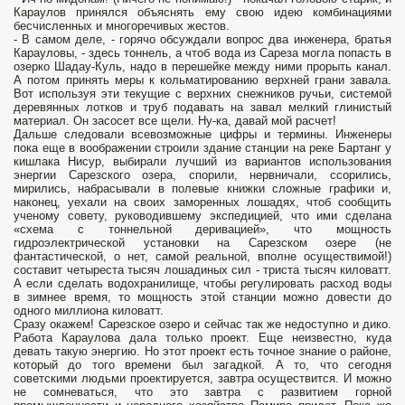
Караулов принялся объяснять ему свою идею комбинациями
бесчисленных и многоречивых жестов.
- В самом деле, - горячо обсуждали вопрос два инженера, братья
Карауловы, - здесь тоннель, а чтоб вода из Сареза могла попасть в
озерко Шадау-Куль, надо в перешейке между ними прорыть канал.
А потом принять меры к кольматированию верхней грани завала.
Вот используя эти текущие с верхних снежников ручьи, системой
деревянных лотков и труб подавать на завал мелкий глинистый
материал. Он засосет все щели. Ну-ка, давай мой расчет!
Дальше следовали всевозможные цифры и термины. Инженеры
пока еще в воображении строили здание станции на реке Бартанг у
кишлака Нисур, выбирали лучший из вариантов использования
энергии Сарезского озера, спорили, нервничали, ссорились,
мирились, набрасывали в полевые книжки сложные графики и,
наконец, уехали на своих заморенных лошадях, чтоб сообщить
ученому совету, руководившему экспедицией, что ими сделана
«схема с тоннельной деривацией», что мощность
гидроэлектрической установки на Сарезском озере (не
фантастической, о нет, самой реальной, вполне осуществимой!)
составит четыреста тысяч лошадиных сил - триста тысяч киловатт.
А если сделать водохранилище, чтобы регулировать расход воды
в зимнее время, то мощность этой станции можно довести до
одного миллиона киловатт.
Сразу окажем! Сарезское озеро и сейчас так же недоступно и дико.
Работа Караулова дала только проект. Еще неизвестно, куда
девать такую энергию. Но этот проект есть точное знание о районе,
который до того времени был загадкой. А то, что сегодня
советскими людьми проектируется, завтра осуществится. И можно
не сомневаться, что это завтра с развитием горной