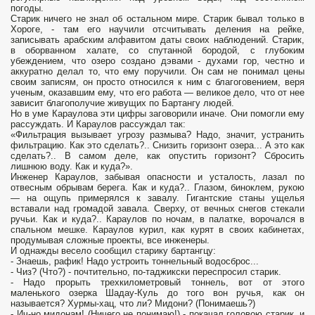
погоды.
Старик ничего не знал об остальном мире. Старик бывал только в
Хороге, - там его научили отсчитывать деления на рейке,
записывать арабским алфавитом даты своих наблюдений. Старик,
в оборванном халате, со спутанной бородой, с глубоким
убеждением, что озеро создано дэвами - духами гор, честно и
аккуратно делал то, что ему поручили. Он сам не понимал цены
своим записям, он просто относился к ним с благоговением, веря
ученым, оказавшим ему, что его работа — великое дело, что от нee
зависит благополучие живущих по Бартангу людей.
Но в уме Караулова эти цифры заговорили иначе. Они помогли ему
рассуждать. И Караулов рассуждал так:
«Фильтрация вызывает угрозу размыва? Надо, значит, устранить
фильтрацию. Как это сделать?.. Снизить горизонт озера... А это как
сделать?.. В самом деле, как опустить горизонт? Сбросить
лишнюю воду. Как и куда?».
Инженер Караулов, забывая опасности и усталость, лазал по
отвесным обрывам берега. Как и куда?.. Глазом, биноклем, рукою
— на ощупь примерялся к завалу. Гигантские станы ущелья
вставали над громадой завала. Сверху, от вечных снегов стекали
ручьи. Как и куда?.. Караулов по ночам, в палатке, ворочался в
спальном мешке. Караулов курил, как курят в своих кабинетах,
продумывая сложные проекты, все инженеры.
И однажды весело сообщил старику бартангцу:
- Знаешь, рафик! Надо устроить тоннельный водосброс...
- Чиз? (Что?) - почтительно, по-таджикски переспросил старик.
- Надо прорыть трехкилометровый тоннель, вот от этого
маленького озерка Шадау-Куль до того вон ручья, как он
называется? Хурмы-хац, что ли? Мидони? (Понимаешь?)
- Ич-но мидонам! (Ничего не понимаю!) - покачал головою старик, и