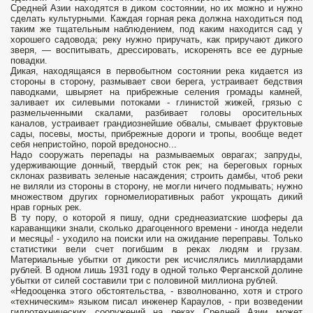
Средней Азии находятся в диком состоянии, но их можно и нужно
сделать культурными. Каждая горная река должна находиться под
таким же тщательным наблюдением, под каким находится сад у
хорошего садовода; реку нужно приручать, как приручают дикого
зверя, — воспитывать, дрессировать, искоренять все ее дурные
повадки.
Дикая, находящаяся в первобытном состоянии река кидается из
стороны в сторону, размывает свои берега, устраивает бедствия
паводками, швыряет на прибрежные селения громады камней,
заливает их силевыми потоками - глинистой жижей, грязью с
размельченными скалами, разбивает головы оросительных
каналов, устраивает грандиознейшие обвалы, смывает фруктовые
сады, посевы, мосты, прибрежные дороги и тропы, вообще ведет
себя непристойно, порой вредоносно...
Надо сооружать перепады на размываемых оврагах; запруды,
удерживающие донный, твердый сток рек; на береговых горных
склонах развивать зеленые насаждения; строить дамбы, чтоб реки
не виляли из стороны в сторону, не могли ничего подмывать; нужно
множеством других горномелиоративных работ укрощать дикий
нрав горных рек.
В ту пору, о которой я пишу, одни среднеазиатские шоферы да
караванщики знали, сколько драгоценного времени - иногда недели
и месяцы! - уходило на поиски или на ожидание переправы. Только
статистики вели счет погибшим в реках людям и грузам.
Материальные убытки от дикости рек исчислялись миллиардами
рублей. В одном лишь 1931 году в одной только Ферганской долине
убытки от силей составили три с половиной миллиона рублей.
«Недооценка этого обстоятельства, - взволнованно, хотя и строго
«техническим» языком писал инженер Караулов, - при возведении
гидротехнических сооружений на реках Средней Азии может