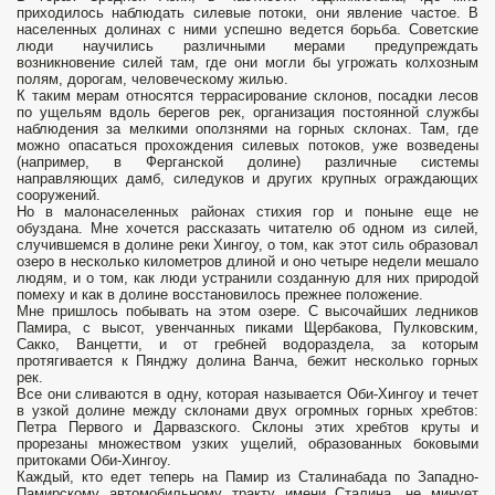
приходилось наблюдать силевые потоки, они явление частое. В
населенных долинах с ними успешно ведется борьба. Советские
люди научились различными мерами предупреждать
возникновение силей там, где они могли бы угрожать колхозным
полям, дорогам, человеческому жилью.
К таким мерам относятся террасирование склонов, посадки лесов
по ущельям вдоль берегов рек, организация постоянной службы
наблюдения за мелкими оползнями на горных склонах. Там, где
можно опасаться прохождения силевых потоков, уже возведены
(например, в Ферганской долине) различные системы
направляющих дамб, силедуков и других крупных ограждающих
сооружений.
Но в малонаселенных районах стихия гор и поныне еще не
обуздана. Мне хочется рассказать читателю об одном из силей,
случившемся в долине реки Хингоу, о том, как этот силь образовал
озеро в несколько километров длиной и оно четыре недели мешало
людям, и о том, как люди устранили созданную для них природой
помеху и как в долине восстановилось прежнее положение.
Мне пришлось побывать на этом озере. С высочайших ледников
Памира, с высот, увенчанных пиками Щербакова, Пулковским,
Сакко, Ванцетти, и от гребней водораздела, за которым
протягивается к Пянджу долина Ванча, бежит несколько горных
рек.
Все они сливаются в одну, которая называется Оби-Хингоу и течет
в узкой долине между склонами двух огромных горных хребтов:
Петра Первого и Дарвазского. Склоны этих хребтов круты и
прорезаны множеством узких ущелий, образованных боковыми
притоками Оби-Хингоу.
Каждый, кто едет теперь на Памир из Сталинабада по Западно-
Памирскому автомобильному тракту имени Сталина, не минует