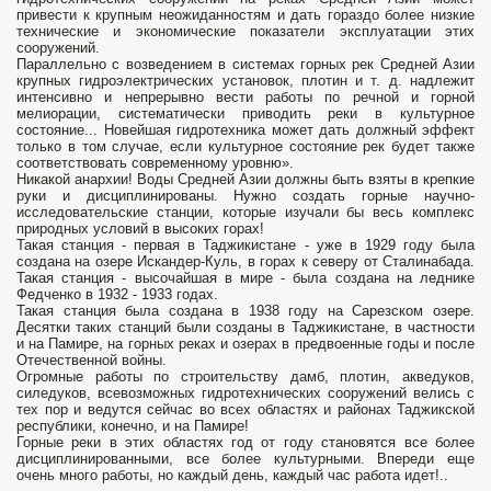
привести к крупным неожиданностям и дать гораздо более низкие
технические и экономические показатели эксплуатации этих
сооружений.
Параллельно с возведением в системах горных рек Средней Азии
крупных гидроэлектрических установок, плотин и т. д. надлежит
интенсивно и непрерывно вести работы по речной и горной
мелиорации, систематически приводить реки в культурное
состояние... Новейшая гидротехника может дать должный эффект
только в том случае, если культурное состояние рек будет также
соответствовать современному уровню».
Никакой анархии! Воды Средней Азии должны быть взяты в крепкие
руки и дисциплинированы. Нужно создать горные научно-
исследовательские станции, которые изучали бы весь комплекс
природных условий в высоких горах!
Такая станция - первая в Таджикистане - уже в 1929 году была
создана на озере Искандер-Куль, в горах к северу от Сталинабада.
Такая станция - высочайшая в мире - была создана на леднике
Федченко в 1932 - 1933 годах.
Такая станция была создана в 1938 году на Сарезском озере.
Десятки таких станций были созданы в Таджикистане, в частности
и на Памире, на горных реках и озерах в предвоенные годы и после
Отечественной войны.
Огромные работы по строительству дамб, плотин, акведуков,
силедуков, всевозможных гидротехнических сооружений велись с
тех пор и ведутся сейчас во всех областях и районах Таджикской
республики, конечно, и на Памире!
Горные реки в этих областях год от году становятся все более
дисциплинированными, все более культурными. Впереди еще
очень много работы, но каждый день, каждый час работа идет!..