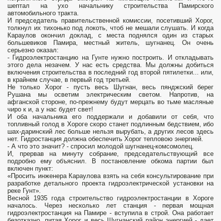
шептал на ухо начальнику строительства Памирского
автомобильного тракта.
И председатель правительственной комиссии, посетивший Хорог,
толкнул их тихонько под локоть, чтоб не мешали слушать. И когда
Караулов окончил доклад, с места поднялся один из старых
большевиков Памира, местный житель, шугнанец. Он очень
серьезно оказал:
- Гидроэлектростанцию на Гунте нужно построить. И откладывать
этого дела незачем. У нас есть средства. Мы должны добиться
включения строительства в последний год второй пятилетки... или,
в крайнем случае, в первый год третьей.
Не только Хорог - пусть весь Шугнан, весь пянджский берег
Рушана мы осветим электрическим светом. Напротив, на
афганской стороне, по-прежнему будут мерцать во тьме масляные
чиро к и, а у нас будет свет!
И оба начальника его поддержали и добавили от себя, что
топливный голод в Хороге скоро станет подлинным бедствием, ибо
шах-даринский лес больше нельзя вырубать, а других лесов здесь
нет. Гидростанция должна обеспечить Хорог тепловою энергией.
- А что это значит? - спросил молодой шугнанец-комсомолец.
И, прервав на минуту собрание, председательствующий все
подробно ему объяснил. В постановление обкома партии был
включен пункт:
«Просить инженера Караулова взять на себя консультирование при
разработке детального проекта гидроэлектрической установки на
реке Гунт».
Весной 1935 года строительство гидроэлектростанции в Хороге
началось. Через несколько лет станция - первая мощная
гидроэлектростанция на Памире - вступила в строй. Она работает
безотказно, питая Хорог и весь Шугнанский район энергией - дает