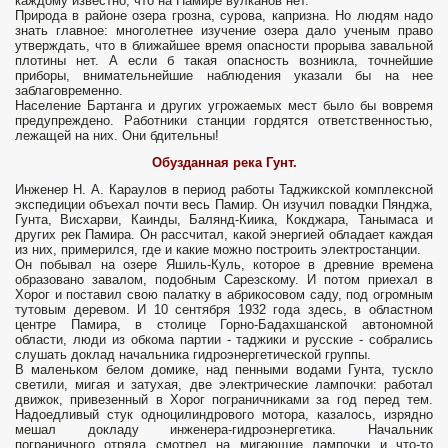
каждому известно, что на Памире вулканов нет.
Природа в районе озера грозна, сурова, капризна. Но людям надо
знать главное: многолетнее изучение озера дало ученым право
утверждать, что в ближайшее время опасности прорыва завальной
плотины нет. А если б такая опасность возникла, точнейшие
приборы, внимательнейшие наблюдения указали бы на нее
заблаговременно.
Население Бартанга и других угрожаемых мест было бы вовремя
предупреждено. Работники станции гордятся ответственностью,
лежащей на них. Они бдительны!
Обузданная река Гунт.
Инженер Н. А. Караулов в период работы Таджикской комплексной
экспедиции объехал почти весь Памир. Он изучил повадки Пянджа,
Гунта, Висхарви, Каинды, Балянд-Киика, Кокджара, Танымаса и
других рек Памира. Он рассчитал, какой энергией обладает каждая
из них, примерился, где и какие можно построить электростанции.
Он побывал на озере Яшиль-Куль, которое в древние времена
образовано завалом, подобным Сарезскому. И потом приехал в
Хорог и поставил свою палатку в абрикосовом саду, под огромным
тутовым деревом. И 10 сентября 1932 года здесь, в областном
центре Памира, в столице Горно-Бадахшанской автономной
области, люди из обкома партии - таджики и русские - собрались
слушать доклад начальника гидроэнергетической группы.
В маленьком белом домике, над пенными водами Гунта, тускло
светили, мигая и затухая, две электрические лампочки: работал
движок, привезенный в Хорог пограничниками за год перед тем.
Надоедливый стук одноцилиндрового мотора, казалось, изрядно
мешал докладу инженера-гидроэнергетика. Начальник
пограничного отряда смотрел на мигающие лампочки и что-то