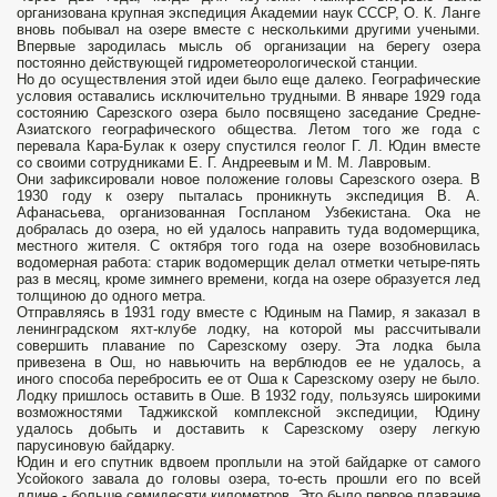
организована крупная экспедиция Академии наук СССР, О. К. Ланге
вновь побывал на озере вместе с несколькими другими учеными.
Впервые зародилась мысль об организации на берегу озера
постоянно действующей гидрометеорологической станции.
Но до осуществления этой идеи было еще далеко. Географические
условия оставались исключительно трудными. В январе 1929 года
состоянию Сарезского озера было посвящено заседание Средне-
Азиатского географического общества. Летом того же года с
перевала Кара-Булак к озеру спустился геолог Г. Л. Юдин вместе
со своими сотрудниками Е. Г. Андреевым и М. М. Лавровым.
Они зафиксировали новое положение головы Сарезского озера. В
1930 году к озеру пыталась проникнуть экспедиция В. А.
Афанасьева, организованная Госпланом Узбекистана. Ока не
добралась до озера, но ей удалось направить туда водомерщика,
местного жителя. С октября того года на озере возобновилась
водомерная работа: старик водомерщик делал отметки четыре-пять
раз в месяц, кроме зимнего времени, когда на озере образуется лед
толщиною до одного метра.
Отправляясь в 1931 году вместе с Юдиным на Памир, я заказал в
ленинградском яхт-клубе лодку, на которой мы рассчитывали
совершить плавание по Сарезскому озеру. Эта лодка была
привезена в Ош, но навьючить на верблюдов ее не удалось, а
иного способа перебросить ее от Оша к Сарезскому озеру не было.
Лодку пришлось оставить в Оше. В 1932 году, пользуясь широкими
возможностями Таджикской комплексной экспедиции, Юдину
удалось добыть и доставить к Сарезскому озеру легкую
парусиновую байдарку.
Юдин и его спутник вдвоем проплыли на этой байдарке от самого
Усойокого завала до головы озера, то-есть прошли его по всей
длине - больше семидесяти километров. Это было первое плавание