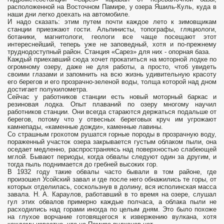
расположенной на Восточном Памире, у озера Яшиль-Куль, куда в
наши дни легко доехать на автомобиле.
И надо сказать: этим путем почти каждое лето к зимовщикам
станции приезжают гости. Альпинисты, топографы, гляциологи,
ботаники, магнитологи, геологи все чаще посещают этот
интереснейший, теперь уже не заповедный, хотя и по-прежнему
труднодоступный район. Станция «Сарез» для них - опорная база.
Каждый приехавший сюда хочет прокатиться на моторной лодке по
огромному озеру, даже не для работы, а просто, чтоб увидеть
своими глазами и запомнить на всю жизнь удивительную красоту
его берегов и его прозрачно-зеленой воды, толща которой над дном
достигает полукилометра.
Сейчас у работников станции есть новый моторный баркас и
резиновая лодка. Опыт плаваний по озеру многому научил
работников станции. Они всегда стараются держаться подальше от
берегов, потому что у отвесных береговых круч им угрожают
камнепады, «каменные дожди», каменные лавины.
Со страшным грохотом рушатся горные породы в прозрачную воду,
пораженный участок озера закрывается густым облаком пыли, она
оседает медленно, распространяясь над поверхностью слабеющей
мглой. Бывают периоды, когда обвалы следуют один за другим, и
тогда пыль поднимается до гребней высоких гор.
В 1932 году такие обвалы часто бывали в том районе, где
произошел Усойский завал и где после него обнажились те горы, от
которых отделилась, соскользнув в долину, вся исполинская масса
завала. Н. А. Караулов, работавший в то время на озере, слушал
гул этих обвалов примерно каждые полчаса, а облака пыли не
расходились над горами иногда по целым дням. Это было похоже
на глухое ворчание готовящегося к извержению вулкана, хотя