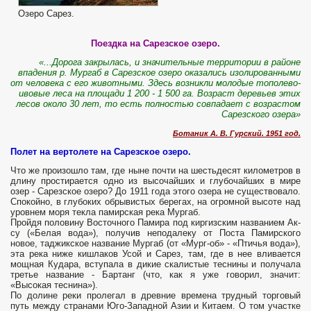
Озеро Сарез.
Поездка на Сарезское озеро.
«...Дорога закрылась, и значительные территории в районе
впадения р. Мургаб в Сарезское озеро оказались изолированными
от человека с его животными. Здесь возникли молодые тополево-
ивовые леса на площади 1 200 - 1 500 га. Возраст деревьев этих
лесов около 30 лет, то есть полностью совпадает с возрастом
Сарезского озера»
Ботаник А. В. Гурский. 1951 год.
Полет на вертолете на Сарезское озеро.
Что же произошло там, где ныне почти на шестьдесят километров в
длину простирается одно из высочайших и глубочайших в мире
озер - Сарезское озеро? До 1911 года этого озера не существовало.
Спокойно, в глубоких обрывистых берегах, на огромной высоте над
уровнем моря текла памирская река Мургаб.
Пройдя половину Восточного Памира под киргизским названием Ак-
су («Белая вода»), получив неподалеку от Поста Памирского
новое, таджикское название Мургаб (от «Мург-об» - «Птичья вода»),
эта река ниже кишлаков Усой и Сарез, там, где в нее вливается
мощная Кудара, вступала в дикие скалистые теснины и получала
третье название - Бартанг (что, как я уже говорил, значит:
«Высокая теснина»).
По долине реки пролегал в древние времена трудный торговый
путь между странами Юго-Западной Азии и Китаем. О том участке