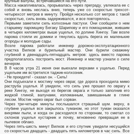
крупные валуны, встречавшиеся на его пути.
Масса накапливалась, прорывалась через преграду, увлекала ее с
собой и вновь неслась вниз, теперь уже со скоростью трехсот-
четырехсот метров в минуту. Пройдя несколько сот метров с такой
скоростью, силь вновь задерживался, и все повторялось.
Первыми заметили силь колхозные пастухи. Они сообщили о нем
старшему паромщику Бегаку Шарипову и его помощникам, жившим
в четырех километрах выше ущелья, по долине Хингоу. Там возле
парома стояли их домики и тянулись вдоль берега их маленькие
огороды и молодые сады.
Возле парома работали инженер дорожно-эксплуатационного
участка Вилков и бурильный мастер. Они бурили скважину
глубиной в двенадцать-пятнадцать метров: здесь вместо парома
предполагалось построить мост. Инженер и мастер узнали о силе
вечером.
В 8 часов утра 21 июня они выехали верхами к ущелью. Перед
ущельем им встретился таджик-колхозник.
- Не проедете! - сказал он. - Силь!
Они подъехали к мостику через овраг, где дорога проходила мимо
раструба ущелья. И увидели, что силь уже прошел по оврагу к
реке Хингоу, не выходя из берегов оврага и только заполнив его
жидкой глиной, валунами, изломанным, замешанным в глине
лесом. Мостик через овраг был сорван.
Через три-четыре минуты послышался страшный шум. верху, в
глубине ущелья все закрылось туманом, но этот туман оказался
вихрями пыли, и когда он расходился по сторонам, то сметал со
склонов ущелья кустарник и почву, мгновенно превращая ее в
пылевое облако.
Через пять-шесть минут Вилков и его спутник увидели несущийся
со скоростью двадцать - двадцать пять километров в час силь. Все