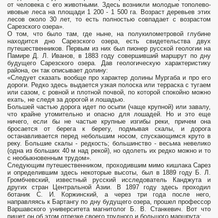
от человека с его животными. Здесь возникли молодые тополево-
ивовые леса на площади 1 200 - 1 500 га. Возраст деревьев этих
лесов около 30 лет, то есть полностью совпадает с возрастом
Сарезского озера».
О том, что было там, где ныне, на полукилометровой глубине
находится дно Сарезского озера, есть свидетельства двух
путешественников. Первым из них был пионер русской геологии на
Памире Д. Л. Иванов, в 1883 году совершивший маршрут по дну
будущего Сарезского озера. Дав геологическую характеристику
района, он так описывает долину:
«Следует сказать вообще про характер долины Мургаба и про его
дороги. Редко здесь выдается узкая полоска или терраска с тугаем
или сазом, с ровной и плотной почвой, по которой спокойно можно
ехать, не следя за дорогой и лошадью.
Большей частью дорога идет по осыпи (чаще крупной) или завалу,
что крайне утомительно и опасно для лошадей. Но и это еще
ничего, если бы не частые крупные изгибы реки, причем она
бросается от берега к берегу, подмывая скалы, и дорога
останавливается перед небольшим носом, спускающимся круто в
реку. Большие скалы - редкость; большинство - весьма невелико
(одна из больших 40 м над рекой), но одолеть их редко можно и то
с необыкновенным трудом».
Следующим путешественником, проходившим мимо кишлака Сарез
и определившим здесь некоторые высоты, был в 1889 году Б. Л.
Громбчевский, известный русский исследователь Канджута и
других стран Центральной Азии. В 1897 году здесь проходил
ботаник С. И. Коржинский, а через три года после него,
направляясь к Бартангу по дну будущего озера, прошел профессор
Варшавского университета магнитолог Б. В. Станкевич. Вот что
пишет он об этом отрезке своего трудного и большого маршрута: