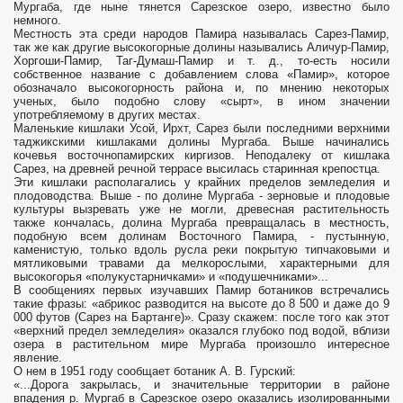
Мургаба, где ныне тянется Сарезское озеро, известно было
немного.
Местность эта среди народов Памира называлась Сарез-Памир,
так же как другие высокогорные долины назывались Аличур-Памир,
Хоргоши-Памир, Таг-Думаш-Памир и т. д., то-есть носили
собственное название с добавлением слова «Памир», которое
обозначало высокогорность района и, по мнению некоторых
ученых, было подобно слову «сырт», в ином значении
употребляемому в других местах.
Маленькие кишлаки Усой, Ирхт, Сарез были последними верхними
таджикскими кишлаками долины Мургаба. Выше начинались
кочевья восточнопамирских киргизов. Неподалеку от кишлака
Сарез, на древней речной террасе высилась старинная крепостца.
Эти кишлаки располагались у крайних пределов земледелия и
плодоводства. Выше - по долине Мургаба - зерновые и плодовые
культуры вызревать уже не могли, древесная растительность
также кончалась, долина Мургаба превращалась в местность,
подобную всем долинам Восточного Памира, - пустынную,
каменистую, только вдоль русла реки покрытую типчаковыми и
мятликовыми травами да мелкорослыми, характерными для
высокогорья «полукустарничками» и «подушечниками»...
В сообщениях первых изучавших Памир ботаников встречались
такие фразы: «абрикос разводится на высоте до 8 500 и даже до 9
000 футов (Сарез на Бартанге)». Сразу скажем: после того как этот
«верхний предел земледелия» оказался глубоко под водой, вблизи
озера в растительном мире Мургаба произошло интересное
явление.
О нем в 1951 году сообщает ботаник А. В. Гурский:
«...Дорога закрылась, и значительные территории в районе
впадения р. Мургаб в Сарезское озеро оказались изолированными