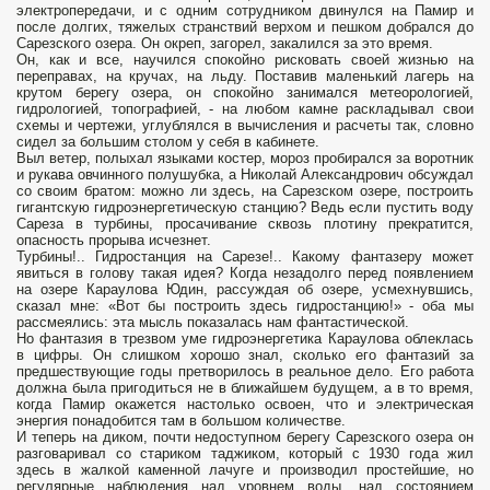
электропередачи, и с одним сотрудником двинулся на Памир и
после долгих, тяжелых странствий верхом и пешком добрался до
Сарезского озера. Он окреп, загорел, закалился за это время.
Он, как и все, научился спокойно рисковать своей жизнью на
переправах, на кручах, на льду. Поставив маленький лагерь на
крутом берегу озера, он спокойно занимался метеорологией,
гидрологией, топографией, - на любом камне раскладывал свои
схемы и чертежи, углублялся в вычисления и расчеты так, словно
сидел за большим столом у себя в кабинете.
Выл ветер, полыхал языками костер, мороз пробирался за воротник
и рукава овчинного полушубка, а Николай Александрович обсуждал
со своим братом: можно ли здесь, на Сарезском озере, построить
гигантскую гидроэнергетическую станцию? Ведь если пустить воду
Сареза в турбины, просачивание сквозь плотину прекратится,
опасность прорыва исчезнет.
Турбины!.. Гидростанция на Сарезе!.. Какому фантазеру может
явиться в голову такая идея? Когда незадолго перед появлением
на озере Караулова Юдин, рассуждая об озере, усмехнувшись,
сказал мне: «Вот бы построить здесь гидростанцию!» - оба мы
рассмеялись: эта мысль показалась нам фантастической.
Но фантазия в трезвом уме гидроэнергетика Караулова облеклась
в цифры. Он слишком хорошо знал, сколько его фантазий за
предшествующие годы претворилось в реальное дело. Его работа
должна была пригодиться не в ближайшем будущем, а в то время,
когда Памир окажется настолько освоен, что и электрическая
энергия понадобится там в большом количестве.
И теперь на диком, почти недоступном берегу Сарезского озера он
разговаривал со стариком таджиком, который с 1930 года жил
здесь в жалкой каменной лачуге и производил простейшие, но
регулярные наблюдения над уровнем воды, над состоянием