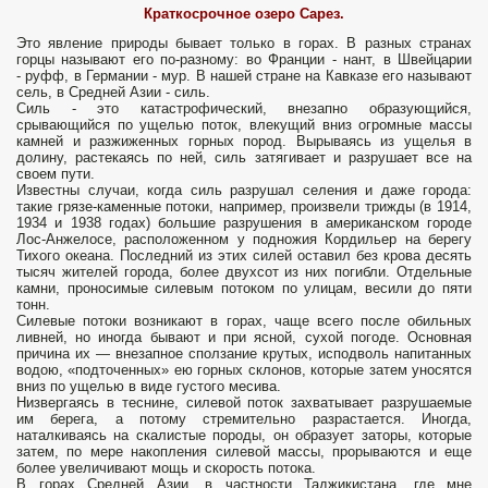
Краткосрочное озеро Сарез.
Это явление природы бывает только в горах. В разных странах
горцы называют его по-разному: во Франции - нант, в Швейцарии
- руфф, в Германии - мур. В нашей стране на Кавказе его называют
сель, в Средней Азии - силь.
Силь - это катастрофический, внезапно образующийся,
срывающийся по ущелью поток, влекущий вниз огромные массы
камней и разжиженных горных пород. Вырываясь из ущелья в
долину, растекаясь по ней, силь затягивает и разрушает все на
своем пути.
Известны случаи, когда силь разрушал селения и даже города:
такие грязе-каменные потоки, например, произвели трижды (в 1914,
1934 и 1938 годах) большие разрушения в американском городе
Лос-Анжелосе, расположенном у подножия Кордильер на берегу
Тихого океана. Последний из этих силей оставил без крова десять
тысяч жителей города, более двухсот из них погибли. Отдельные
камни, проносимые силевым потоком по улицам, весили до пяти
тонн.
Силевые потоки возникают в горах, чаще всего после обильных
ливней, но иногда бывают и при ясной, сухой погоде. Основная
причина их — внезапное сползание крутых, исподволь напитанных
водою, «подточенных» ею горных склонов, которые затем уносятся
вниз по ущелью в виде густого месива.
Низвергаясь в теснине, силевой поток захватывает разрушаемые
им берега, а потому стремительно разрастается. Иногда,
наталкиваясь на скалистые породы, он образует заторы, которые
затем, по мере накопления силевой массы, прорываются и еще
более увеличивают мощь и скорость потока.
В горах Средней Азии, в частности Таджикистана, где мне