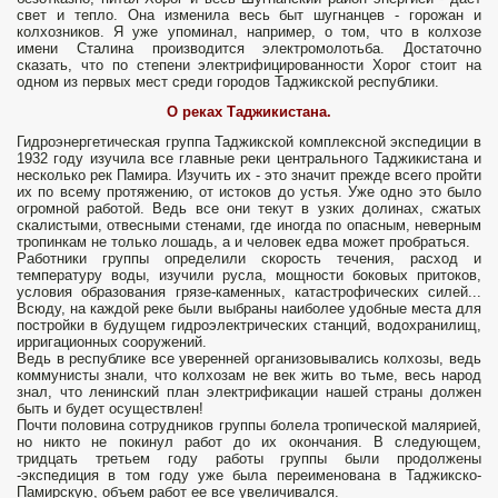
свет и тепло. Она изменила весь быт шугнанцев - горожан и
колхозников. Я уже упоминал, например, о том, что в колхозе
имени Сталина производится электромолотьба. Достаточно
сказать, что по степени электрифицированности Хорог стоит на
одном из первых мест среди городов Таджикской республики.
О реках Таджикистана.
Гидроэнергетическая группа Таджикской комплексной экспедиции в
1932 году изучила все главные реки центрального Таджикистана и
несколько рек Памира. Изучить их - это значит прежде всего пройти
их по всему протяжению, от истоков до устья. Уже одно это было
огромной работой. Ведь все они текут в узких долинах, сжатых
скалистыми, отвесными стенами, где иногда по опасным, неверным
тропинкам не только лошадь, а и человек едва может пробраться.
Работники группы определили скорость течения, расход и
температуру воды, изучили русла, мощности боковых притоков,
условия образования грязе-каменных, катастрофических силей...
Всюду, на каждой реке были выбраны наиболее удобные места для
постройки в будущем гидроэлектрических станций, водохранилищ,
ирригационных сооружений.
Ведь в республике все уверенней организовывались колхозы, ведь
коммунисты знали, что колхозам не век жить во тьме, весь народ
знал, что ленинский план электрификации нашей страны должен
быть и будет осуществлен!
Почти половина сотрудников группы болела тропической малярией,
но никто не покинул работ до их окончания. В следующем,
тридцать третьем году работы группы были продолжены
-экспедиция в том году уже была переименована в Таджикско-
Памирскую, объем работ ее все увеличивался.