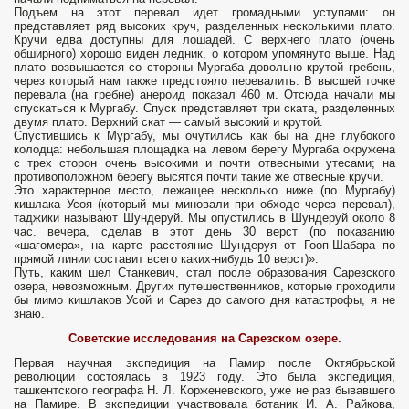
Подъем на этот перевал идет громадными уступами: он
представляет ряд высоких круч, разделенных несколькими плато.
Кручи едва доступны для лошадей. С верхнего плато (очень
обширного) хорошо виден ледник, о котором упомянуто выше. Над
плато возвышается со стороны Мургаба довольно крутой гребень,
через который нам также предстояло перевалить. В высшей точке
перевала (на гребне) анероид показал 460 м. Отсюда начали мы
спускаться к Мургабу. Спуск представляет три ската, разделенных
двумя плато. Верхний скат — самый высокий и крутой.
Спустившись к Мургабу, мы очутились как бы на дне глубокого
колодца: небольшая площадка на левом берегу Мургаба окружена
с трех сторон очень высокими и почти отвесными утесами; на
противоположном берегу высятся почти такие же отвесные кручи.
Это характерное место, лежащее несколько ниже (по Мургабу)
кишлака Усоя (который мы миновали при обходе через перевал),
таджики называют Шундеруй. Мы опустились в Шундеруй около 8
час. вечера, сделав в этот день 30 верст (по показанию
«шагомера», на карте расстояние Шундеруя от Гооп-Шабара по
прямой линии составит всего каких-нибудь 10 верст)».
Путь, каким шел Станкевич, стал после образования Сарезского
озера, невозможным. Других путешественников, которые проходили
бы мимо кишлаков Усой и Сарез до самого дня катастрофы, я не
знаю.
Советские исследования на Сарезском озере.
Первая научная экспедиция на Памир после Октябрьской
революции состоялась в 1923 году. Это была экспедиция,
ташкентского географа Н. Л. Корженевского, уже не раз бывавшего
на Памире. В экспедиции участвовала ботаник И. А. Райкова,