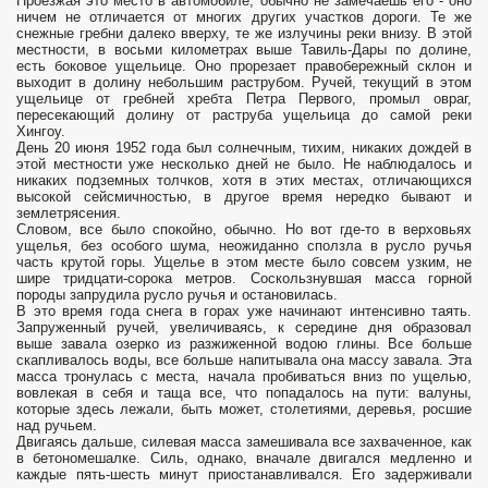
Проезжая это место в автомобиле, обычно не замечаешь его - оно
ничем не отличается от многих других участков дороги. Те же
снежные гребни далеко вверху, те же излучины реки внизу. В этой
местности, в восьми километрах выше Тавиль-Дары по долине,
есть боковое ущельице. Оно прорезает правобережный склон и
выходит в долину небольшим раструбом. Ручей, текущий в этом
ущельице от гребней хребта Петра Первого, промыл овраг,
пересекающий долину от раструба ущельица до самой реки
Хингоу.
День 20 июня 1952 года был солнечным, тихим, никаких дождей в
этой местности уже несколько дней не было. Не наблюдалось и
никаких подземных толчков, хотя в этих местах, отличающихся
высокой сейсмичностью, в другое время нередко бывают и
землетрясения.
Словом, все было спокойно, обычно. Но вот где-то в верховьях
ущелья, без особого шума, неожиданно сползла в русло ручья
часть крутой горы. Ущелье в этом месте было совсем узким, не
шире тридцати-сорока метров. Соскользнувшая масса горной
породы запрудила русло ручья и остановилась.
В это время года снега в горах уже начинают интенсивно таять.
Запруженный ручей, увеличиваясь, к середине дня образовал
выше завала озерко из разжиженной водою глины. Все больше
скапливалось воды, все больше напитывала она массу завала. Эта
масса тронулась с места, начала пробиваться вниз по ущелью,
вовлекая в себя и таща все, что попадалось на пути: валуны,
которые здесь лежали, быть может, столетиями, деревья, росшие
над ручьем.
Двигаясь дальше, силевая масса замешивала все захваченное, как
в бетономешалке. Силь, однако, вначале двигался медленно и
каждые пять-шесть минут приостанавливался. Его задерживали