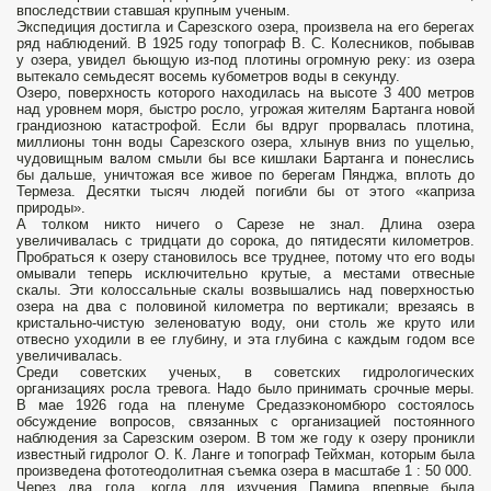
впоследствии ставшая крупным ученым.
Экспедиция достигла и Сарезского озера, произвела на его берегах
ряд наблюдений. В 1925 году топограф В. С. Колесников, побывав
у озера, увидел бьющую из-под плотины огромную реку: из озера
вытекало семьдесят восемь кубометров воды в секунду.
Озеро, поверхность которого находилась на высоте 3 400 метров
над уровнем моря, быстро росло, угрожая жителям Бартанга новой
грандиозною катастрофой. Если бы вдруг прорвалась плотина,
миллионы тонн воды Сарезского озера, хлынув вниз по ущелью,
чудовищным валом смыли бы все кишлаки Бартанга и понеслись
бы дальше, уничтожая все живое по берегам Пянджа, вплоть до
Термеза. Десятки тысяч людей погибли бы от этого «каприза
природы».
А толком никто ничего о Сарезе не знал. Длина озера
увеличивалась с тридцати до сорока, до пятидесяти километров.
Пробраться к озеру становилось все труднее, потому что его воды
омывали теперь исключительно крутые, а местами отвесные
скалы. Эти колоссальные скалы возвышались над поверхностью
озера на два с половиной километра по вертикали; врезаясь в
кристально-чистую зеленоватую воду, они столь же круто или
отвесно уходили в ее глубину, и эта глубина с каждым годом все
увеличивалась.
Среди советских ученых, в советских гидрологических
организациях росла тревога. Надо было принимать срочные меры.
В мае 1926 года на пленуме Средазэкономбюро состоялось
обсуждение вопросов, связанных с организацией постоянного
наблюдения за Сарезским озером. В том же году к озеру проникли
известный гидролог О. К. Ланге и топограф Тейхман, которым была
произведена фототеодолитная съемка озера в масштабе 1 : 50 000.
Через два года, когда для изучения Памира впервые была