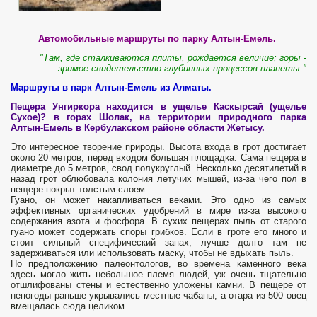
Автомобильные маршруты по парку Алтын-Емель.
"Там, где сталкиваются плиты, рождается величие; горы
-
зримое свидетельство глубинных процессов планеты."
Маршруты в парк Алтын-Емель из Алматы.
Пещера Унгиркора находится в ущелье Каскырсай (ущелье
Сухое)? в горах Шолак, на территории природного парка
Алтын-Емель в Кербулакском районе области Жетысу.
Это интересное творение природы. Высота входа в грот достигает
около 20 метров, перед входом большая площадка. Сама пещера в
диаметре до 5 метров, свод полукруглый. Несколько десятилетий в
назад грот облюбовала колония летучих мышей, из-за чего пол в
пещере покрыт толстым слоем.
Гуано, он может накапливаться веками. Это одно из самых
эффективных органических удобрений в мире из-за высокого
содержания азота и фосфора. В сухих пещерах пыль от старого
гуано может содержать споры грибков. Если в гроте его много и
стоит сильный специфический запах, лучше долго там не
задерживаться или использовать маску, чтобы не вдыхать пыль.
По предположению палеонтологов, во времена каменного века
здесь могло жить небольшое племя людей, уж очень тщательно
отшлифованы стены и естественно уложены камни. В пещере от
непогоды раньше укрывались местные чабаны, а отара из 500 овец
вмещалась сюда целиком.