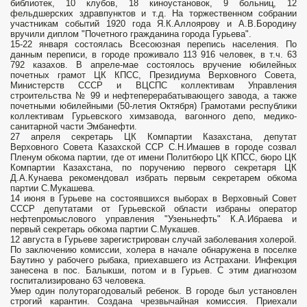
библиотек, 10 клубов, 18 киноустановок, 9 больниц, 12
фельдшерских здравпунктов и т.д. На торжественном собрании
участникам событий 1920 года Я.К.Аллоярову и А.В.Бородину
вручили диплом "Почетного гражданина города Гурьева".
15-22 января состоялась Всесоюзная перепись населения. По
данным переписи, в городе проживало 113 916 человек, в т.ч. 63
792 казахов. В апреле-мае состоялось вручение юбилейных
почетных грамот ЦК КПСС, Президиума Верховного Совета,
Министерств СССР и ВЦСПС коллективам Управления
строительства № 99 и нефтеперерабатывающего завода, а также
почетными юбилейными (50-летия Октября) Грамотами республики
коллективам Гурьевского химзавода, вагонного депо, медико-
санитарной части Эмбанефти.
27 апреля секретарь ЦК Компартии Казахстана, депутат
Верховного Совета Казахской ССР С.Н.Имашев в городе созвал
Пленум обкома партии, где от имени Политбюро ЦК КПСС, бюро ЦК
Компартии Казахстана, по поручению первого секретаря ЦК
Д.А.Кунаева рекомендовал избрать первым секретарем обкома
партии С.Мукашева.
14 июня в Гурьеве на состоявшихся выборах в Верховный Совет
СССР депутатами от Гурьевской области избраны оператор
нефтепромыслового управления "Узеньнефть" К.А.Ибраева и
первый секретарь обкома партии С.Мукашев.
12 августа в Гурьеве зарегистрирован случай заболевания холерой.
По заключению комиссии, холера в начале обнаружена в поселке
Баутино у рабочего рыбака, приехавшего из Астрахани. Инфекция
занесена в пос. Балыкши, потом и в Гурьев. С этим диагнозом
госпитализировано 63 человека.
Умер один полуторагодовалый ребенок. В городе был установлен
строгий карантин. Создана чрезвычайная комиссия. Приехали