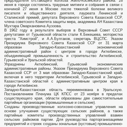
председателя отстающего колхоза Жило-Косинского района. 28
июня в городе состоялись траурные митинги и собрания в связи с
кончиной 27 июня в Москве после тяжелой болезни великого
писателя и общественного деятеля, лауреата Ленинской и
Сталинской премий, депутата Верховного Совета Казахской ССР,
члена советского Комитета защиты мира, академика АН Казахстана
Мухтара Омархановича Ауэзова.
В 1962 году в результате выборов в Верховный Совет СССР
депутатами от Гурьевской области стали К.Бекешева, мотористка
треста "Химстрой", и А.А.Булгаков, секретарь ВЦСПС. Указом
Президиума Верховного Совета Казахской ССР от 31 марта
образован Западно-Казахстанский экономический
административный район с центром в городе Актюбинске,
объединяющий промышленность и строительство Актюбинской,
Гурьевской и Уральской областей.
Упразднены Актюбинский, Гурьевский экономические
административные районы. Указом Президиума Верховного Совета
Казахской ССР от 3 мая образован Западно-Казахстанский край,
включая в него территории Актюбинской, Гурьевской и Западно-
Казахстанской областей с административным центром края в
городе Актюбинске.
Западно-Казахстанская область переименована в Уральскую.
Постановлением Пленума ЦК КПСС от 23 ноября в пределах
существующего края, области образованы две самостоятельные
партийные организации (промышленные и сельские).
Созданы производственные колхозно-совхозные управления на
основе улучшения существующих сельских районов, а также
партийные комитеты производственных управлений взамен
сельских райкомов партии. Для руководства парторганизациями
предприятий и строек созданы зональные (кустовые) промышленно-