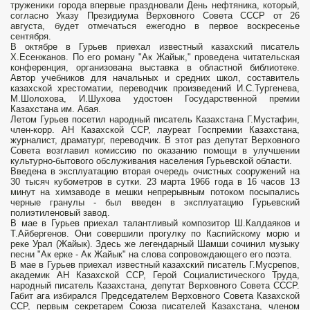
труженики города впервые праздновали День нефтяника, который,
согласно Указу Президиума Верховного Совета СССР от 26
августа, будет отмечаться ежегодно в первое воскресенье
сентября.
В октябре в Гурьев приехал известный казахский писатель
Х.Есенжанов. По его роману "Ак Жайык," проведена читательская
конференция, организована выставка в областной библиотеке.
Автор учебников для начальных и средних школ, составитель
казахской хрестоматии, переводчик произведений И.С.Тургенева,
М.Шолохова, И.Шухова удостоен Государственной премии
Казахстана им. Абая.
Летом Гурьев посетил народный писатель Казахстана Г.Мустафин,
член-корр. АН Казахской ССР, лауреат Госпремии Казахстана,
журналист, драматург, переводчик. В этот раз депутат Верховного
Совета возглавил комиссию по оказанию помощи в улучшении
культурно-бытового обслуживания населения Гурьевской области.
Введена в эксплуатацию вторая очередь очистных сооружений на
30 тысяч кубометров в сутки. 23 марта 1966 года в 16 часов 13
минут на химзаводе в мешки непрерывным потоком посыпались
черные гранулы - был введен в эксплуатацию Гурьевский
полиэтиленовый завод.
В мае в Гурьев приехал талантливый композитор Ш.Калдаяков и
Т.Айбергенов. Они совершили прогулку по Каспийскому морю и
реке Урал (Жайык). Здесь же легендарный Шамши сочинил музыку
песни "Ак ерке - Ак Жайык" на слова сопровождающего его поэта.
В мае в Гурьев приехал известный казахский писатель Г.Мусрепов,
академик АН Казахской ССР, Герой Социалистического Труда,
народный писатель Казахстана, депутат Верховного Совета СССР.
Габит ага избирался Председателем Верховного Совета Казахской
ССР, первым секретарем Союза писателей Казахстана, членом