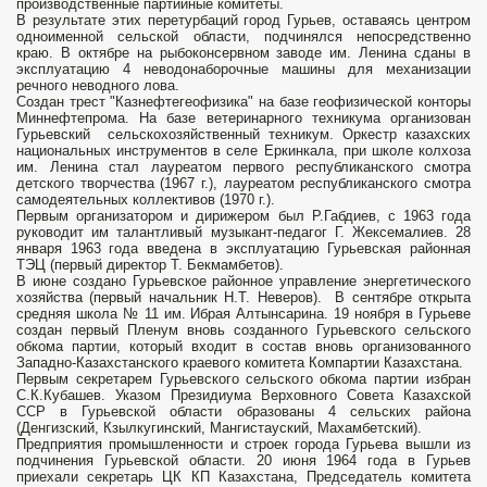
производственные партийные комитеты.
В результате этих перетурбаций город Гурьев, оставаясь центром
одноименной сельской области, подчинялся непосредственно
краю. В октябре на рыбоконсервном заводе им. Ленина сданы в
эксплуатацию 4 неводонаборочные машины для механизации
речного неводного лова.
Создан трест "Казнефтегеофизика" на базе геофизической конторы
Миннефтепрома. На базе ветеринарного техникума организован
Гурьевский сельскохозяйственный техникум. Оркестр казахских
национальных инструментов в селе Еркинкала, при школе колхоза
им. Ленина стал лауреатом первого республиканского смотра
детского творчества (1967 г.), лауреатом республиканского смотра
самодеятельных коллективов (1970 г.).
Первым организатором и дирижером был Р.Габдиев, с 1963 года
руководит им талантливый музыкант-педагог Г. Жексемалиев. 28
января 1963 года введена в эксплуатацию Гурьевская районная
ТЭЦ (первый директор Т. Бекмамбетов).
В июне создано Гурьевское районное управление энергетического
хозяйства (первый начальник Н.Т. Неверов). В сентябре открыта
средняя школа № 11 им. Ибрая Алтынсарина. 19 ноября в Гурьеве
создан первый Пленум вновь созданного Гурьевского сельского
обкома партии, который входит в состав вновь организованного
Западно-Казахстанского краевого комитета Компартии Казахстана.
Первым секретарем Гурьевского сельского обкома партии избран
С.К.Кубашев. Указом Президиума Верховного Совета Казахской
ССР в Гурьевской области образованы 4 сельских района
(Денгизский, Кзылкугинский, Мангистауский, Махамбетский).
Предприятия промышленности и строек города Гурьева вышли из
подчинения Гурьевской области. 20 июня 1964 года в Гурьев
приехали секретарь ЦК КП Казахстана, Председатель комитета