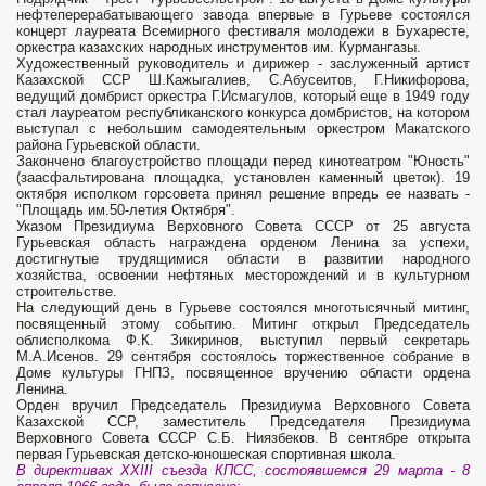
нефтеперерабатывающего завода впервые в Гурьеве состоялся
концерт лауреата Всемирного фестиваля молодежи в Бухаресте,
оркестра казахских народных инструментов им. Курмангазы.
Художественный руководитель и дирижер - заслуженный артист
Казахской ССР Ш.Кажыгалиев, С.Абусеитов, Г.Никифорова,
ведущий домбрист оркестра Г.Исмагулов, который еще в 1949 году
стал лауреатом республиканского конкурса домбристов, на котором
выступал с небольшим самодеятельным оркестром Макатского
района Гурьевской области.
Закончено благоустройство площади перед кинотеатром "Юность"
(заасфальтирована площадка, установлен каменный цветок). 19
октября исполком горсовета принял решение впредь ее назвать -
"Площадь им.50-летия Октября".
Указом Президиума Верховного Совета СССР от 25 августа
Гурьевская область награждена орденом Ленина за успехи,
достигнутые трудящимися области в развитии народного
хозяйства, освоении нефтяных месторождений и в культурном
строительстве.
На следующий день в Гурьеве состоялся многотысячный митинг,
посвященный этому событию. Митинг открыл Председатель
облисполкома Ф.К. Зикиринов, выступил первый секретарь
М.А.Исенов. 29 сентября состоялось торжественное собрание в
Доме культуры ГНПЗ, посвященное вручению области ордена
Ленина.
Орден вручил Председатель Президиума Верховного Совета
Казахской ССР, заместитель Председателя Президиума
Верховного Совета СССР С.Б. Ниязбеков. В сентябре открыта
первая Гурьевская детско-юношеская спортивная школа.
В директивах XXIII съезда КПСС, состоявшемся 29 марта - 8