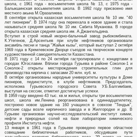
школа, с 1961 года - восьмилетняя школа № 13, с 1975 года -
Балыкшинская восьмилетняя школа. В 1992 году присвоено имя
местного акына М.Оразалиева.
В сентябре открыта казахская восьмилетняя школа № 10 им. "40
лет пионерии". В 1974 году она переехала в новое здание и стала
называться средняя школа № 10 им. Сабита Муканова. В городе
открыта казахская средняя школа им. А.Джангельдина.
Вступил в строй новый икорно-балычный завод рыбокомбината.
К.Утегенов, Д.Арсентьев при клубе нефтяников организовали
ансамбль песни и танца "Жайык кызы", который выступал 2 октября
1969 года в Кремлевском Дворце съездов на творческом концерте
художественной самодеятельности Казахстана.
В 1971 году с 14 по 24 октября гастролировали с концертами в
городах Югославии. Вблизи города Гурьева в районе Соколок-1 и
Соколок-2 открыты месторождения строительных глин для
производства кирпича с запасами 20 млн. куб. м.
В октябре организованы народные университеты культуры в Доме
пионеров, пединституте, в клубе нефтяников. Председатель
исполкома Гурьевского городского Совета У.Б.Балгимбаев,
выступая на сессии, отметил достигнутые успехи.
В 1959 году введено 43 тыс. кв.м жилья, открыты три восьмилетних
школ, школа им.Ленина реорганизована в одиннадцатилетку,
построено новое здание на 160 учащихся в совхозе "Тендык",
детские сады возле кирпичного завода и в Жилгородке и др. В
Гурьеве организован научно-исследовательский институт химии,
нефти и природных солей на базе лаборатории химического
профиля Института нефти.
13 января в 1961 года в Гурьеве проведено первое областное
совещание библиотечных работников, обсудившее пути
дальнейшего развития библиотечного дела. 29 марта на тоне