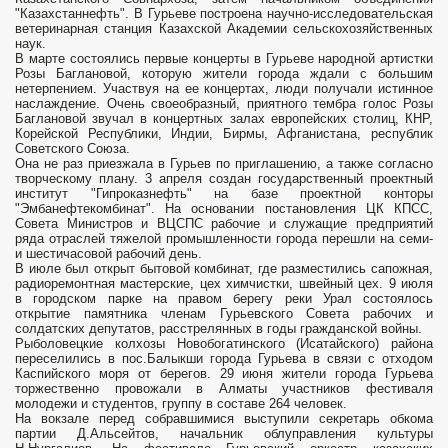
"Казахстаннефть". В Гурьеве построена научно-исследовательская
ветеринарная станция Казахской Академии сельскохозяйственных
наук.
В марте состоялись первые концерты в Гурьеве народной артистки
Розы Баглановой, которую жители города ждали с большим
нетерпением. Участвуя на ее концертах, люди получали истинное
наслаждение. Очень своеобразный, приятного тембра голос Розы
Баглановой звучал в концертных залах европейских столиц, КНР,
Корейской Республики, Индии, Бирмы, Афганистана, республик
Советского Союза.
Она не раз приезжала в Гурьев по приглашению, а также согласно
творческому плану. 3 апреля создан государственный проектный
институт "Гипроказнефть" на базе проектной конторы
"Эмбанефтекомбинат". На основании постановления ЦК КПСС,
Совета Министров и ВЦСПС рабочие и служащие предприятий
ряда отраслей тяжелой промышленности города перешли на семи-
и шестичасовой рабочий день.
В июле был открыт бытовой комбинат, где разместились сапожная,
радиоремонтная мастерские, цех химчистки, швейный цех. 9 июля
в городском парке на правом берегу реки Урал состоялось
открытие памятника членам Гурьевского Совета рабочих и
солдатских депутатов, расстрелянных в годы гражданской войны.
Рыболовецкие колхозы Новобогатинского (Исатайского) района
переселились в пос.Балыкши города Гурьева в связи с отходом
Каспийского моря от берегов. 29 июня жители города Гурьева
торжественно провожали в Алматы участников фестиваля
молодежи и студентов, группу в составе 264 человек.
На вокзале перед собравшимися выступили секретарь обкома
партии Д.Альсейтов, начальник облуправления культуры