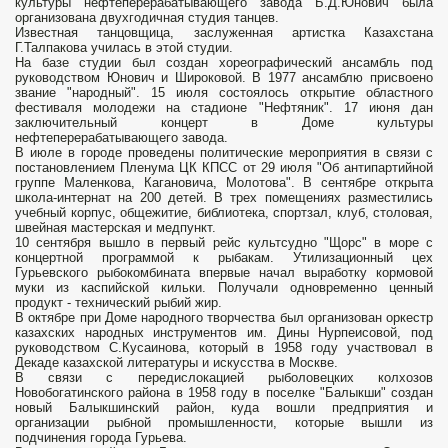
культуры нефтеперерабатывающего завода Б.Д.Юнович была
организована двухгодичная студия танцев.
Известная танцовщица, заслуженная артистка Казахстана
Г.Талпакова училась в этой студии.
На базе студии был создан хореографический ансамбль под
руководством Юнович и Широковой. В 1977 ансамблю присвоено
звание "народный". 15 июля состоялось открытие областного
фестиваля молодежи на стадионе "Нефтяник". 17 июня дан
заключительный концерт в Доме культуры
нефтеперерабатывающего завода.
В июле в городе проведены политические мероприятия в связи с
постановлением Пленума ЦК КПСС от 29 июля "Об антипартийной
группе Маленкова, Кагановича, Молотова". В сентябре открыта
школа-интернат на 200 детей. В трех помещениях разместились
учебный корпус, общежитие, библиотека, спортзал, клуб, столовая,
швейная мастерская и медпункт.
10 сентября вышло в первый рейс культсудно "Щорс" в море с
концертной программой к рыбакам. Утилизационный цех
Гурьевского рыбокомбината впервые начал выработку кормовой
муки из каспийской кильки. Получали одновременно ценный
продукт - технический рыбий жир.
В октябре при Доме народного творчества был организован оркестр
казахских народных инструментов им. Дины Нурпеисовой, под
руководством С.Кусаинова, который в 1958 году участвовал в
Декаде казахской литературы и искусства в Москве.
В связи с передислокацией рыболовецких колхозов
Новобогатинского района в 1958 году в поселке "Балыкши" создан
новый Балыкшинский район, куда вошли предприятия и
организации рыбной промышленности, которые вышли из
подчинения города Гурьева.