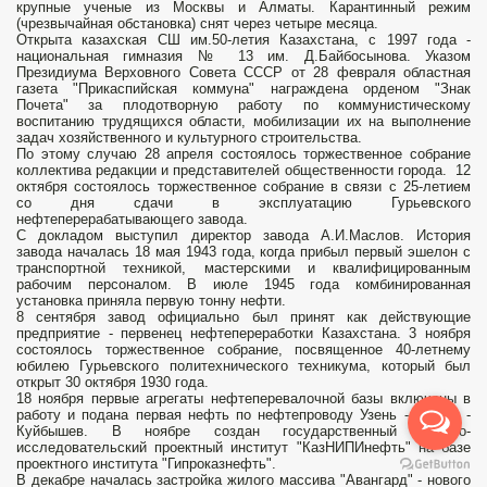
крупные ученые из Москвы и Алматы. Карантинный режим
(чрезвычайная обстановка) снят через четыре месяца.
Открыта казахская СШ им.50-летия Казахстана, с 1997 года -
национальная гимназия № 13 им. Д.Байбосынова. Указом
Президиума Верховного Совета СССР от 28 февраля областная
газета "Прикаспийская коммуна" награждена орденом "Знак
Почета" за плодотворную работу по коммунистическому
воспитанию трудящихся области, мобилизации их на выполнение
задач хозяйственного и культурного строительства.
По этому случаю 28 апреля состоялось торжественное собрание
коллектива редакции и представителей общественности города. 12
октября состоялось торжественное собрание в связи с 25-летием
со дня сдачи в эксплуатацию Гурьевского
нефтеперерабатывающего завода.
С докладом выступил директор завода А.И.Маслов. История
завода началась 18 мая 1943 года, когда прибыл первый эшелон с
транспортной техникой, мастерскими и квалифицированным
рабочим персоналом. В июле 1945 года комбинированная
установка приняла первую тонну нефти.
8 сентября завод официально был принят как действующие
предприятие - первенец нефтепереработки Казахстана. 3 ноября
состоялось торжественное собрание, посвященное 40-летнему
юбилею Гурьевского политехнического техникума, который был
открыт 30 октября 1930 года.
18 ноября первые агрегаты нефтеперевалочной базы включены в
работу и подана первая нефть по нефтепроводу Узень - Гурьев -
Куйбышев. В ноябре создан государственный научно-
исследовательский проектный институт "КазНИПИнефть" на базе
проектного института "Гипроказнефть".
В декабре началась застройка жилого массива "Авангард" - нового