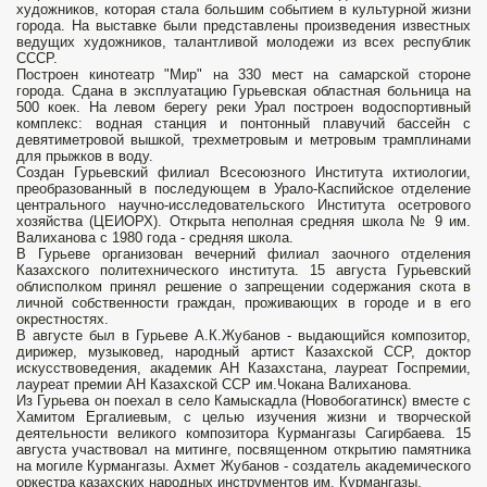
художников, которая стала большим событием в культурной жизни
города. На выставке были представлены произведения известных
ведущих художников, талантливой молодежи из всех республик
СССР.
Построен кинотеатр "Мир" на 330 мест на самарской стороне
города. Сдана в эксплуатацию Гурьевская областная больница на
500 коек. На левом берегу реки Урал построен водоспортивный
комплекс: водная станция и понтонный плавучий бассейн с
девятиметровой вышкой, трехметровым и метровым трамплинами
для прыжков в воду.
Создан Гурьевский филиал Всесоюзного Института ихтиологии,
преобразованный в последующем в Урало-Каспийское отделение
центрального научно-исследовательского Института осетрового
хозяйства (ЦЕИОРХ). Открыта неполная средняя школа № 9 им.
Валиханова с 1980 года - средняя школа.
В Гурьеве организован вечерний филиал заочного отделения
Казахского политехнического института. 15 августа Гурьевский
облисполком принял решение о запрещении содержания скота в
личной собственности граждан, проживающих в городе и в его
окрестностях.
В августе был в Гурьеве А.К.Жубанов - выдающийся композитор,
дирижер, музыковед, народный артист Казахской ССР, доктор
искусствоведения, академик АН Казахстана, лауреат Госпремии,
лауреат премии АН Казахской ССР им.Чокана Валиханова.
Из Гурьева он поехал в село Камыскадла (Новобогатинск) вместе с
Хамитом Ергалиевым, с целью изучения жизни и творческой
деятельности великого композитора Курмангазы Сагирбаева. 15
августа участвовал на митинге, посвященном открытию памятника
на могиле Курмангазы. Ахмет Жубанов - создатель академического
оркестра казахских народных инструментов им. Курмангазы.