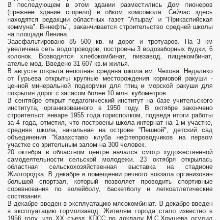
В последующем в этом здании разместились Дом пионеров
(прежнее здание сгорело) и обком комсомола. Сейчас здесь
находятся редакции областных газет "Атырау" и "Прикаспийская
коммуна". Вннефть", заканчивается строительство средней школы
на площади Ленина.
Заасфальтировано 85 500 кв. м дорог и тротуаров. На 3 км
увеличена сеть водопроводов, построены 3 водозаборных будки, 6
колонок. Возводятся хлебокомбинат, пивзавод, пищекомбинат,
ателье мод. Введено 31 607 кв.м жилья.
В августе открыта неполная средняя школа им. Чехова. Недалеко
от Гурьева открыты крупные месторождения кормовой ракуши -
ценной минеральной подкормки для птиц и морской ракуши для
покрытия дорог с запасом более 10 млн. кубометров.
В сентябре открыт педагогический институт на базе учительского
института, организованного в 1950 году. В октябре закончено
строительст январе 1955 года горисполком, подведя итоги работы
за 4 года, отметил, что построены школа-интернат на 1-м участке,
средняя школа, начальная на острове "Пешной", детский сад
объединения "Казахставо клуба нефтепроводчиков на первом
участке со зрительным залом на 300 человек.
20 октября в областном центре начался смотр художественной
самодеятельности сельской молодежи. 23 октября открылась
областная сельскохозяйственная выставка на стадионе
Жилгородка. В декабре в помещении речного вокзала организован
большой спортзал, который позволяет проводить спортивные
соревнования по волейболу, баскетболу и легкоатлетические
состязания.
В декабре введен в эксплуатацию мясокомбинат. В декабре введен
в эксплуатацию гормолзавод. Жителям города стало известно в
1956 году, что XX съезд КПСС по докладу М.С.Хрущева осудил