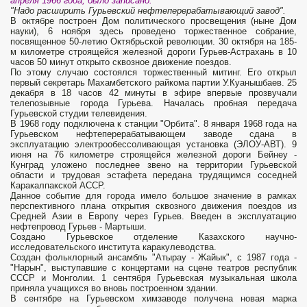
апреля 1966 года, было записано:
"Надо расширить Гурьевский нефтеперерабатывающий завод".
В октябре построен Дом политического просвещения (ныне Дом
науки), 6 ноября здесь проведено торжественное собрание,
посвященное 50-летию Октябрьской революции. 30 октября на 185-
м километре строящейся железной дороги Гурьев-Астрахань в 10
часов 50 минут открыто сквозное движение поездов.
По этому случаю состоялся торжественный митинг. Его открыл
первый секретарь Махамбетского райкома партии У.Куанышбаев. 25
декабря в 18 часов 42 минуты в эфире впервые прозвучали
телепозывные города Гурьева. Началась пробная передача
Гурьевской студии телевидения.
В 1968 году подключена к станции "Орбита". 8 января 1968 года на
Гурьевском нефтеперерабатывающем заводе сдана в
эксплуатацию электрообессоливающая установка (ЭЛОУ-АВТ). 9
июня на 76 километре строящейся железной дороги Бейнеу -
Кунград уложено последнее звено на территории Гурьевской
области и трудовая эстафета передана трудящимся соседней
Каракалпакской АССР.
Данное событие для города имело большое значение в рамках
перспективного плана открытия сквозного движения поездов из
Средней Азии в Европу через Гурьев. Введен в эксплуатацию
нефтепровод Гурьев - Мартыши.
Создано Гурьевское отделение Казахского научно-
исследовательского института каракулеводства.
Создан фольклорный ансамбль "Атырау - Жайык", с 1987 года -
"Нарын", выступавшие с концертами на сцене театров республик
СССР и Монголии. 1 сентября Гурьевская музыкальная школа
приняла учащихся во вновь построенном здании.
В сентябре на Гурьевском химзаводе получена новая марка