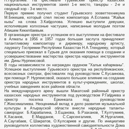
Н.Нургалиев. На фестивале Гурьевский оркестр казахских
национальных инструментов занял 1-е место, танцоры - 2-е и
сводный хор - 3-е место.
Первую премию получил студент Гурьевского зооветтехникума
М.Бекешев, который спел песню композитора А.Еспаева "Жайык
кызы" на слова З.Кабдолова. Успешно выступили девушки,
исполнявшие колхозные частушки, написанные молодым поэтом
Абишем Кекилбаевым.
В организации оркестра и успешном его выступлении на фестивале
в Алматы в 1956 и 1957 годах большая заслуга принадлежит
талантливому композитору и дирижеру, народному артисту,
лауреату Госпремии Республики Казахстан Н.А.Тлендиеву, который
специально приезжал в Гурьев для оказания помощи в создании и
усовершенствовании мастерства оркестра народных инструментов
им. Дины Нурпеисовой.
В годы независимости он награжден орденом "Халык каhарманы".
Успешное выступление Гурьевского оркестра на республиканских,
всесоюзных смотрах, фестивалях под руководством С.Кусаинова,
при помощи Р. Нурпеисовой, оказало большое влияние на создание
оркестра народных инструментов в культ-учреждениях, школах,
учебных заведениях всех районов области.
На международного арену вышли Макатский районный оркестр
казахских народных инструментов под руководством Р.Габдиева и
оркестр поселка Еркинкала под руководством
Г.Жексемалиева. Неоценимый вклад в дело развития музыкальной
культуры в Атырауской области внесли народные таланты-
самородки: Б.Карабалина, З.Ещанова, Б.Рзаханов, Т.Култумиев,
К.Хасанов, Е.Марданов, С.Сарсенгалиев, Ж.Нургалиев,
А.Саугабаев, С.Шакратов, О.Кулсариев и другие. По инициативе
руководителя коллектива художественной самодеятельности Дома