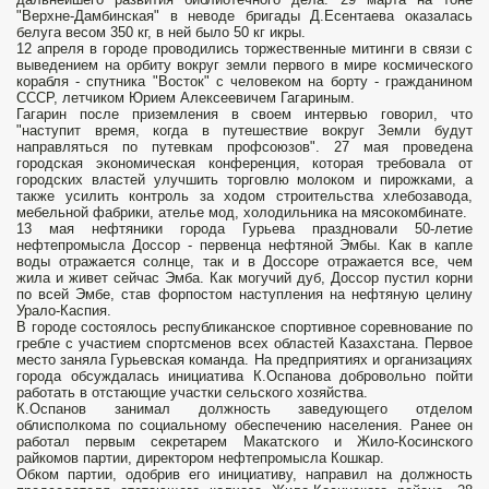
"Верхне-Дамбинская" в неводе бригады Д.Есентаева оказалась
белуга весом 350 кг, в ней было 50 кг икры.
12 апреля в городе проводились торжественные митинги в связи с
выведением на орбиту вокруг земли первого в мире космического
корабля - спутника "Восток" с человеком на борту - гражданином
СССР, летчиком Юрием Алексеевичем Гагариным.
Гагарин после приземления в своем интервью говорил, что
"наступит время, когда в путешествие вокруг Земли будут
направляться по путевкам профсоюзов". 27 мая проведена
городская экономическая конференция, которая требовала от
городских властей улучшить торговлю молоком и пирожками, а
также усилить контроль за ходом строительства хлебозавода,
мебельной фабрики, ателье мод, холодильника на мясокомбинате.
13 мая нефтяники города Гурьева праздновали 50-летие
нефтепромысла Доссор - первенца нефтяной Эмбы. Как в капле
воды отражается солнце, так и в Доссоре отражается все, чем
жила и живет сейчас Эмба. Как могучий дуб, Доссор пустил корни
по всей Эмбе, став форпостом наступления на нефтяную целину
Урало-Каспия.
В городе состоялось республиканское спортивное соревнование по
гребле с участием спортсменов всех областей Казахстана. Первое
место заняла Гурьевская команда. На предприятиях и организациях
города обсуждалась инициатива К.Оспанова добровольно пойти
работать в отстающие участки сельского хозяйства.
К.Оспанов занимал должность заведующего отделом
облисполкома по социальному обеспечению населения. Ранее он
работал первым секретарем Макатского и Жило-Косинского
райкомов партии, директором нефтепромысла Кошкар.
Обком партии, одобрив его инициативу, направил на должность