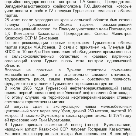
партийно-государственного контроля Г.А.Козлов, Председатель
Западно-Казахстанского крайисполкома Р.О.Шаяхметов, которые
участвовали в работе IV пленума Гурьевского сельского обкома
партии.
28 июля после упразднения края и сельской области был созван
Пленум Гурьевского обкома партии, рассмотревший
организационный вопрос. На Пленуме участвовал член Президиума
ЦК Компартии Казахстана, Председатель Совета Министров
Казахской ССР М.Бейсебаев.
По его рекомендации первым секретарем Гурьевского обкома
партии избран М.А.Исенов. В связи с принятием на Пленуме ЦК
КПСС от 10 ноября Постановления об объединении промышленных
и сельскохозяйственных областных и краевых партийных
организаций город Гурьев вновь стал центром одноименной
области.
Впервые на практике в Гурьеве строители применили
железобетонные сваи, что значительно снизило стоимость,
трудоемкость работ, самое главное - обеспечило прочность
фундаментов в условиях Гурьевских агрессивных грунтов.
В июле 1965 года Гурьевский нефтеперерабатывающий завод
принял первый эшелон нефти с Узенской нефтеналивной эстакады.
По этому случаю на территории нефтеперекачивающей станции
состоялся торжественны митинг.
28 августа сдан в эксплуатацию новый железобетонный
центральный мост через реку Урал, длиной 259 метров, высотой 10
метров. В поселке Жумыскер открыта средняя школа. В 1974 году
ей присвоено имя Гани Муратбаева.
В Гурьев приехал знаменитый певец (тенор) Г.Курмангалиев,
народный артист Казахской ССР, лауреат Госпремии Казахстана.
На всех его концертах зал театра был переполнен. В сентябре