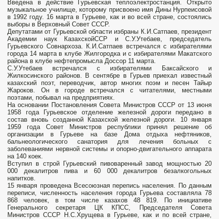
Введена в действие Гурьевская теплоэлектростанция. Открыто
музыкальное училище, которому присвоено имя Дины Нурпеисовой
в 1992 году. 16 марта в Гурьеве, как и во всей стране, состоялись
выборы в Верховный Совет СССР.
Депутатами от Гурьевской области избраны К.И.Сатпаев, президент
Академии наук КазахскойССР и С.У.Утебаев, председатель
Гурьевского Совнархоза. К.И.Сатпаев встречался с избирателями
города 14 марта в клубе Жилгородка и с избирателями Макатского
района в клубе нефтепромысла Доссор 11 марта.
С.У.Утебаев встречался с избирателями Баксайского и
Жилкосинского районов. В сентябре в Гурьев приехал известный
казахский поэт, переводчик, автор многих поэм и песен Тайыр
Жароков. Он в городе встречался с читателями, местными
поэтами, побывал на предприятиях.
На основании Постановления Совета Министров СССР от 13 июня
1958 года Гурьевское отделение железной дороги передано в
состав вновь созданной Казахской железной дороги. 10 января
1959 года Совет Министров республики принял решение об
организации в Гурьеве на базе Дома отдыха нефтяников,
бальнеологического санатория для лечения больных с
заболеваниями нервной системы и опорно-двигательного аппарата
на 140 коек.
Вступил в строй Гурьевский пивоваренный завод мощностью 20
000 декалитров пива и 60 000 декалитров безалкогольных
напитков.
15 января проведена Всесоюзная перепись населения. По данным
переписи, численность населения города Гурьева составляла 78
868 человек, в том числе казахов 48 819. По инициативе
Генерального секретаря ЦК КПСС, Председателя Совета
Министров СССР Н.С.Хрущева в Гурьеве, как и по всей стране,