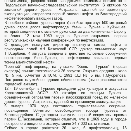
полиэтилена, разработанная заводскими химиками совместно с
Подольским научно-исследовательским институтом. В октябре по
железной дороге Гурьев - Астрахань, сданной во временную
эксплуатацию, отправлен первый эшелон нефти на Волгоградский
нефтеперерабатывающий завод.
В ноябре в районе Гурьева через Урал был протянут 500-метровый
докер строящегося нефтепровода Узень - Гурьев - Куйбышев,
который соединил в стальном рукопожатии два континента - Европу
и Азию. 12 мая 1969 года в Гурьеве открылась первая
республиканская научная конференция по нефтехимии.
С докладом выступил директор института химии, нефти и
природных солей АН Казахской ССР, доктор химических наук
Т.Г.Сарбаев. 4 августа введены в действие головные сооружения
нефтепровода Узень-Гурьев, в нефтепровод закачаны первые
тонны мангистауской нефти.
"Горячий" нефтепровод на участке "Узень - Гурьев" (первая
очередь) принят госкомиссией 26 августа. Открыта средняя школа
№ 5 им. 50-летия ВЛКСМ. С 1991 СШ № 5 им. Г.Мусрепова.
Построено служебное здание облисполкома (ныне располагается
городской акимат).
12 - 19 сентября в Гурьеве проходили Дни культуры и искусства
Каракалпакской АССР. 30 октября со станции Гурьев -
объединенный отправлен первый пассажирский поезд по железной
дороге Гурьев - Астрахань, сданной во временную эксплуатацию.
5 января 1970 года состоялось торжественное собрание,
посвященное 50-летию освобождения города Гурьева от
белогвардейцев. С докладом выступил первый секретарь горкома
партии Е.Таскинбаев, который отметил, что в 1969 году в городе
построено и введено в эксплуатацию 24,7 000 кв. м жилья.
Сейчас в городе работают 26 школ, 6 профтехучилищ, 13