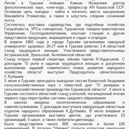
Летом в Гурьеве побывал Кажым Жумалиев доктор
филологических наук, член-корр., профессор АН Казахской ССР.
Основная цель поездки - найти и посетить место захоронения
Махамбета Утемисова, а также в ыпустить сборник сочинений
поэта.
Состоялась выставка садоводства, где подсобные хозяйства
Госрыбтреста, УРСа совнархоза, Гурьевское товарно-транспортное
Управление, Госплодовопитомник, опытная станция и другие
представили продукцию, выращенную в садах и огородах.
В апреле 1960 года в городе Гурьеве организован народный
университет здоровья. 26-27 мая в Гурьеве работал 1-й областной
съезд трудящихся женщин. Участвовали представительницы
Астраханской, Уральской, Актюбинской областей.
Съезд открыл первый секретарь обкома партии Н.Ундасынов. С
докладом "О роли и задачах трудящихся женщин в досрочном
выполнении заданий семилетнего плана развития народного
хозяйства области" выступил Председатель облисполкома
С.Кубашев.
5 июня в Гурьеве проходила выездная сессия Казахской Академии
сельскохозяйственных наук с повесткой дня: "О резервах в
сельскохозяйственном производстве Гурьевской области". 4 июля в
Гурьеве состоялся областной съезд учителей, посвященный итогам
первого года перестройки системы среднего образования.
В школах введены политехническое образование и
самообслуживание. С докладом выступала заведующая областным
отделом народного образования К.Дутбаева. В июле впервые в
Гурьеве организована выставка цветов, где участвовали 10
организаций, 5 школ, а также любители-цветоводы.
Было представлено около 800 экспонатов и более 100
наименований. В поселке "Ширина" открыта казахская начальная