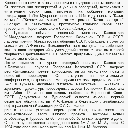
Всесоюзного комитета по Ленинским и государственным премиям.
Он посетил ряд предприятий и учебных заведений, встречался с
читателями своих книг, выступал на собрании молодых
литераторов. Габит Мусрепов написал в 1945 году повесть "Казак
батыры" ("Казахский батыр"), затем роман "Казак солдаты"
("Солдат из Казахстана"), прототипом главного героя стал
гурьевчанин, Герой Советского Союза К.Смагулов.
В Гурьеве побывал народный писатель Казахстана
Ж.Молдагалиев, лауреат Госпремии Казахской ССР и СССР,
лауреат премии Министерства обороны СССР, обладатель золотой
медали им. А.Фадеева. Выдающийся поэт выступал на собраниях
коллективов предприятий и учреждений города с отчетом о своей
творческой деятельности и в рамках программы Дней писателей
Казахстана в областях.
Летом приехал в Гурьев народный писатель Казахстана
К.Бекхожин - лауреат Госпремии Казахской ССР, лауреат
республиканской премии комсомола, автор нескольких поэм и
повестей, переводчик. Он выступал на читательских
конференциях, встречался с молодыми поэтами города и области.
Был в Гурьеве народный писатель Казахстана Т. Ахтанов -
журналист, драматург, переводчик, лауреат Госпремии Казахстана
им. Абая. 12 июня состоялись выборы в Верховный Совет
СССР. Депутатами от Гурьевской области избраны первый
секретарь обкома партии М.А.Исенов и бурильщик Жетыбайской
нефтеразведочной экспедиции С.А.Салманов. П
ринято решение укрепить берега реки Урал, начать работы по
осуществлению этого важного проекта. Построен новый
хлебозавод в Гурьеве на 60 тонн хлебо-булочных изделий в день.
Открыта русско-казахская средняя школа № 7 им. М. Ауэзова. С
1994 года средняя школа-детский сад № 1 им. М. Ауэзова.