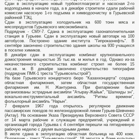
Сдан в эксплуатацию новый турбокотлоагрегат и насосная 2-го
водоподъема в начале года, а в декабре строители сдали рабочей
комиссии насосную 1-го подъема и химводоочистку в Гурьевской
районной ТЭЦ.
Сдан в эксплуатацию холодильник на 600 тонн мяса и
мясопродуктов Гурьевского мясокомбината.
Подрядчик - СМУ-7. Сдана в эксплуатацию газонаполнительная
станция в Гурьеве. Сдан в эксплуатацию новый автопарк на 100
автобусов. Построено здание института "Гипроказнефть". В
сентябре закончено строительство здания школы на 930 учащихся
в поселке химиков.
В декабре сдан в эксплуатацию комбинат крупнопанельного
домостроения мощностью 35 тыс.кв. м жилья в год. Однако из-за
некачественного строительства комбинат строил не более 15
тыс.кв. м. В декабре закончено строительство типографии
(подрядчик ПМК-1 треста "Гурьевсельстрой").
На базе Гурьевского концертного бюро "Казахконцерта" создана
областная филармония, затем областная государственная
филармония им. Н. Жантурина. При филармонии были
организованы эстрадные ансамбли "Атырау-Жайык", "Шалкиды эн",
вокально-инструментальный ансамбль "Ритмы времени",
фольклорный ансамбль "Нарын".
7 февраля 1967 года открылось регулярное движение
пассажирских поездов по железнодорожной линии Гурьев-Шевченко
(Актау). На основании Указа Президиума Верховного Совета СССР
от 14 марта рабочие и служащие предприятий, учреждений и
организаций города Гурьева с 4 сентября перешли на пятидневную
рабочую неделю с двумя выходными днями.
В июле сдана в экплуатацию областная больница на 400 коек.
Подрядчик - трест "Гурьевсельстрой". 18 августа в Доме культуры