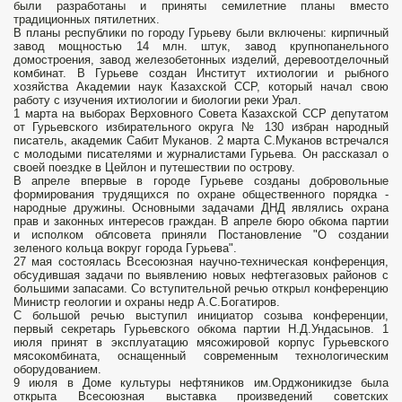
были разработаны и приняты семилетние планы вместо
традиционных пятилетних.
В планы республики по городу Гурьеву были включены: кирпичный
завод мощностью 14 млн. штук, завод крупнопанельного
домостроения, завод железобетонных изделий, деревоотделочный
комбинат. В Гурьеве создан Институт ихтиологии и рыбного
хозяйства Академии наук Казахской ССР, который начал свою
работу с изучения ихтиологии и биологии реки Урал.
1 марта на выборах Верховного Совета Казахской ССР депутатом
от Гурьевского избирательного округа № 130 избран народный
писатель, академик Сабит Муканов. 2 марта С.Муканов встречался
с молодыми писателями и журналистами Гурьева. Он рассказал о
своей поездке в Цейлон и путешествии по острову.
В апреле впервые в городе Гурьеве созданы добровольные
формирования трудящихся по охране общественного порядка -
народные дружины. Основными задачами ДНД являлись охрана
прав и законных интересов граждан. В апреле бюро обкома партии
и исполком облсовета приняли Постановление "О создании
зеленого кольца вокруг города Гурьева".
27 мая состоялась Всесоюзная научно-техническая конференция,
обсудившая задачи по выявлению новых нефтегазовых районов с
большими запасами. Со вступительной речью открыл конференцию
Министр геологии и охраны недр А.С.Богатиров.
С большой речью выступил инициатор созыва конференции,
первый секретарь Гурьевского обкома партии Н.Д.Ундасынов. 1
июля принят в эксплуатацию мясожировой корпус Гурьевского
мясокомбината, оснащенный современным технологическим
оборудованием.
9 июля в Доме культуры нефтяников им.Орджоникидзе была
открыта Всесоюзная выставка произведений советских