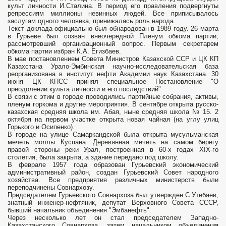
культ личности И.Сталина. В период его правления подвергнуты
репрессиям миллионы невинных людей. Все приписывалось
заслугам одного человека, принижалась роль народа.
Текст доклада официально был обнародован в 1989 году. 26 марта
в Гурьеве был созван внеочередной Пленум обкома партии,
рассмотревший организационный вопрос. Первым секретарем
обкома партии избран К.А. Егизбаев.
В мае постановлением Совета Министров Казахской ССР и ЦК КП
Казахстана Урало-Эмбинская научно-исследовательская база
реорганизована в институт нефти Академии наук Казахстана. 30
июня ЦК КПСС принял специальное Постановление "О
преодолении культа личности и его последствий".
В связи с этим в городе проводились партийные собрания, активы,
пленум горкома и другие мероприятия. В сентябре открыта русско-
казахская средняя школа им. Абая, ныне средняя школа № 15. 2
октября на первом участке открыта новая чайная (на углу улиц
Горького и Осипенко).
В городе на улице Самаркандской была открыта мусульманская
мечеть моллы Куспана. Деревянная мечеть на самом берегу
правой стороны реки Урал, построенная в 60-х годах XIX-го
столетия, была закрыта, а здание передано под школу.
В феврале 1957 года образован Гурьевский экономический
административный район, создан Гурьевский Совет народного
хозяйства. Все предприятия различных министерств были
переподчинены Совнархозу.
Председателем Гурьевского Совнархоза был утвержден С.Утебаев,
знатный инженер-нефтяник, депутат Верховного Совета СССР,
бывший начальник объединения "Эмбанефть".
Через несколько лет он стал председателем Западно-
Казахстанского Совнархоза, затем начальником объединения