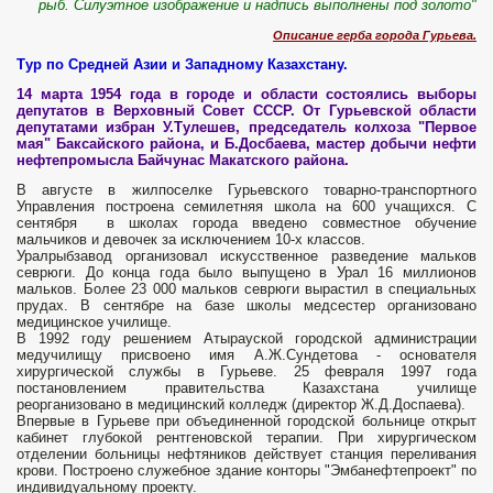
рыб. Силуэтное изображение и надпись выполнены под золото"
Описание герба города Гурьева.
Тур по Средней Азии и Западному Казахстану.
14 марта 1954 года в городе и области состоялись выборы
депутатов в Верховный Совет СССР. От Гурьевской области
депутатами избран У.Тулешев, председатель колхоза "Первое
мая" Баксайского района, и Б.Досбаева, мастер добычи нефти
нефтепромысла Байчунас Макатского района.
В августе в жилпоселке Гурьевского товарно-транспортного
Управления построена семилетняя школа на 600 учащихся. С
сентября в школах города введено совместное обучение
мальчиков и девочек за исключением 10-х классов.
Уралрыбзавод организовал искусственное разведение мальков
севрюги. До конца года было выпущено в Урал 16 миллионов
мальков. Более 23 000 мальков севрюги вырастил в специальных
прудах. В сентябре на базе школы медсестер организовано
медицинское училище.
В 1992 году решением Атырауской городской администрации
медучилищу присвоено имя А.Ж.Сундетова - основателя
хирургической службы в Гурьеве. 25 февраля 1997 года
постановлением правительства Казахстана училище
реорганизовано в медицинский колледж (директор Ж.Д.Доспаева).
Впервые в Гурьеве при объединенной городской больнице открыт
кабинет глубокой рентгеновской терапии. При хирургическом
отделении больницы нефтяников действует станция переливания
крови. Построено служебное здание конторы "Эмбанефтепроект" по
индивидуальному проекту.