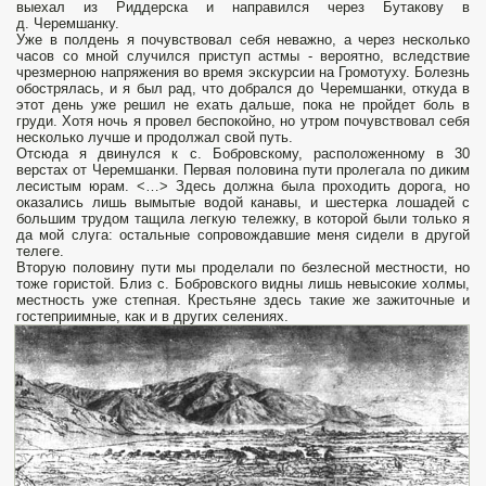
выехал из Риддерска и направился через Бутакову в
д. Черемшанку.
Уже в полдень я почувствовал себя неважно, а через несколько
часов со мной случился приступ астмы - вероятно, вследствие
чрезмерною напряжения во время экскурсии на Громотуху. Болезнь
обострялась, и я был рад, что добрался до Черемшанки, откуда в
этот день уже решил не ехать дальше, пока не пройдет боль в
груди. Хотя ночь я провел беспокойно, но утром почувствовал себя
несколько лучше и продолжал свой путь.
Отсюда я двинулся к с. Бобровскому, расположенному в 30
верстах от Черемшанки. Первая половина пути пролегала по диким
лесистым юрам. <…> Здесь должна была проходить дорога, но
оказались лишь вымытые водой канавы, и шестерка лошадей с
большим трудом тащила легкую тележку, в которой были только я
да мой слуга: остальные сопровождавшие меня сидели в другой
телеге.
Вторую половину пути мы проделали по безлесной местности, но
тоже гористой. Близ с. Бобровского видны лишь невысокие холмы,
местность уже степная. Крестьяне здесь такие же зажиточные и
гостеприимные, как и в других селениях.