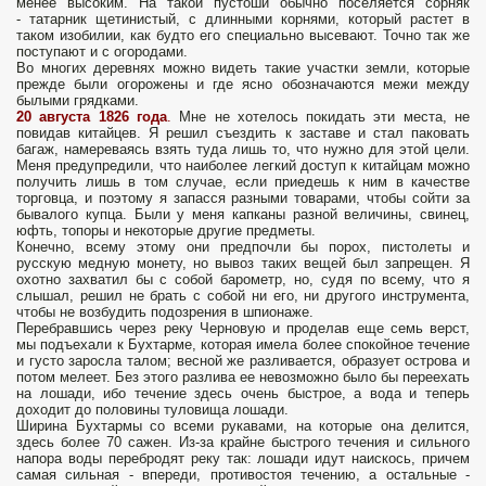
менее высоким. На такой пустоши обычно поселяется сорняк
- татарник щетинистый, с длинными корнями, который растет в
таком изобилии, как будто его специально высевают. Точно так же
поступают и с огородами.
Во многих деревнях можно видеть такие участки земли, которые
прежде были огорожены и где ясно обозначаются межи между
былыми грядками.
20 августа 1826 года
.
Мне не хотелось покидать эти места, не
повидав китайцев. Я решил съездить к заставе и стал паковать
багаж, намереваясь взять туда лишь то, что нужно для этой цели.
Меня предупредили, что наиболее легкий доступ к китайцам можно
получить лишь в том случае, если приедешь к ним в качестве
торговца, и поэтому я запасся разными товарами, чтобы сойти за
бывалого купца. Были у меня капканы разной величины, свинец,
юфть, топоры и некоторые другие предметы.
Конечно, всему этому они предпочли бы порох, пистолеты и
русскую медную монету, но вывоз таких вещей был запрещен. Я
охотно захватил бы с собой барометр, но, судя по всему, что я
слышал, решил не брать с собой ни его, ни другого инструмента,
чтобы не возбудить подозрения в шпионаже.
Перебравшись через реку Черновую и проделав еще семь верст,
мы подъехали к Бухтарме, которая имела более спокойное течение
и густо заросла талом; весной же разливается, образует острова и
потом мелеет. Без этого разлива ее невозможно было бы переехать
на лошади, ибо течение здесь очень быстрое, а вода и теперь
доходит до половины туловища лошади.
Ширина Бухтармы со всеми рукавами, на которые она делится,
здесь более 70 сажен. Из-за крайне быстрого течения и сильного
напора воды перебродят реку так: лошади идут наискось, причем
самая сильная - впереди, противостоя течению, а остальные -