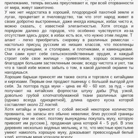
прилежанию, теперь весьма преуспевают и, при всей оторванности
от мира, живут зажиточно.
У них нет недостатка в хорошей, плодородной пахотной земле и
лугах, процветает и пчеловодство, так что этот народ живет в
своих добротно выстроенных, даже иногда изящных, избах чисто и,
можно сказать, с известной элегантностью. Хотя отсюда и
порядком далеко до городов, что особенно чувствуется из-за
отсутствия здесь дорог, в избах есть все, что нужно этим людям. Т
алант - легко приобретать сноровку в различных ремеслах -
настолько присущ русским из низших классов, что поселенцы
стали и кузнецами, и столярами, и плотниками, и каменщиками.
Они сами куют себе сельскохозяйственные орудия, и каждый
строит себе свое жилище - приветливое, хорошо освещенное
благодаря большим застекленным окнам; всюду чистота и уют, так
что в такой избе можно забыть о том, в какой далекой окраине ты
находишься.
Хорошие барыши приносят им также охота и торговля с китайцами
и киргизами. Первым они продают пшеницу с большой выгодой для
себя. За полтора пуда муки - цена ее 40 - 60 коп. за пуд - они
получают на китайских форпостах штуку дабы [Род узкой,
довольно грубой хлопчатобумажной ткани различных цветов
(однако всегда одноцветной), длина одного куска которой
составляет около 22 локтей.
Хотя китайцы и приносят с собой весной некоторое количество
провианта, но запасы его обычно невелики; близ русской границы
пшеницу они не сеют, поэтому вынуждены покупать муку, которую
привозят им русские.], продажная цена которой 4 - 5 руб. В этих
деревнях несколько водяных мельниц, и то, что местные крестьяне
умеют намолоть хорошую муку, доказывает превосходный белый
хлеб, которым меня угощали всюду.