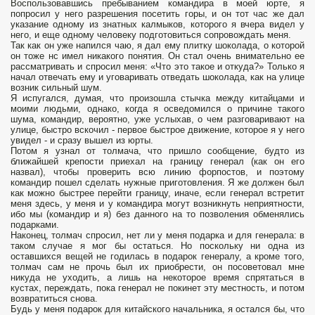
Воспользовавшись пребыванием командира в моей юрте, я
попросил у него разрешения посетить горы, и он тот час же дал
указание одному из знатных калмыков, которого я вчера видел у
него, и еще одному человеку подготовиться сопровождать меня.
Так как он уже напился чаю, я дал ему плитку шоколада, о которой
он тоже нс имел никакого понятия. Он стал очень внимательно ее
рассматривать и спросил меня: «Что это такое и откуда?» Только я
начал отвечать ему и уговаривать отведать шоколада, как на улице
возник сильный шум.
Я испугался, думая, что произошла стычка между китайцами и
моими людьми, однако, когда я осведомился о причине такого
шума, командир, вероятно, уже услыхав, о чем разговаривают на
улице, быстро вскочил - первое быстрое движение, которое я у него
увидел - и сразу вышел из юрты.
Потом я узнал от толмача, что пришло сообщение, будто из
ближайшей крепости приехал на границу генерал (как он его
назвал), чтобы проверить всю линию форпостов, и поэтому
командир пошел сделать нужные приготовления. Я же должен был
как можно быстрее перейти границу, иначе, если генерал встретит
меня здесь, у меня и у командира могут возникнуть неприятности,
ибо мы (командир и я) без данного на то позволения обменялись
подарками.
Наконец, толмач спросил, нет ли у меня подарка и для генерала: в
таком случае я мог бы остаться. Но поскольку ни одна из
оставшихся вещей не годилась в подарок генералу, а кроме того,
толмач сам не прочь был их приобрести, он посоветовал мне
никуда не уходить, а лишь на некоторое время спрятаться в
кустах, переждать, пока генерал не покинет эту местность, и потом
возвратиться снова.
Будь у меня подарок для китайского начальника, я остался бы, что