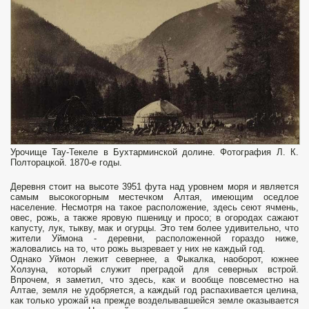
Урочище Тау-Текеле в Бухтарминской долине. Фотография Л. К.
Полторацкой. 1870-е годы.
Деревня стоит на высоте 3951 фута над уровнем моря и является
самым высокогорным местечком Алтая, имеющим оседлое
население. Несмотря на такое расположение, здесь сеют ячмень,
овес, рожь, а также яровую пшеницу и просо; в огородах сажают
капусту, лук, тыкву, мак и огурцы. Это тем более удивительно, что
жители Уймона - деревни, расположенной гораздо ниже,
жаловались на то, что рожь вызревает у них не каждый год.
Однако Уймон лежит севернее, а Фыкалка, наоборот, южнее
Холзуна, который служит преградой для северных встрой.
Впрочем, я заметил, что здесь, как и вообще повсеместно на
Алтае, земля не удобряется, а каждый год распахивается целина,
как только урожай на прежде возделывавшейся земле оказывается