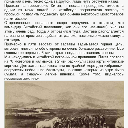
примыкая к ней, тесно одна за другой, лишь чуть отступив назад.
Приехав на территорию Китая, я послал проводника вместе с
одним из моих людей на китайскую пограничную заставу с
просьбой позволить подъехать для обмена некоторых моих товаров
на китайские.
Отправленные посыльные скоро вернулись с ответом, что
командир (китайский полковник, как они его называли) был бы
этому очень рад. Тогда я отправился туда. Застава располагается
на равнине, простирающейся так далеко, насколько можно окинуть
взглядом.
Примерно в пяти верстах от заставы вздымается горная цепь,
которая тянется по обе стороны на очень большое расстояние. Все
главные ее вершины были покрыты недавно выпавшим снегом.
Мы находились в китайской пограничной провинции. Пикет состоял
из 70 монголов и калмыков, вблизи раскинули свои юрты китайские
киргизы. Для житья гарнизона или по крайней мере для избранных,
сооружены небольшие блокгаузы, на окнах которых изнутри была
бумага, а снаружи легкие циновки. Кроме того, виднелось
несколько землянок.