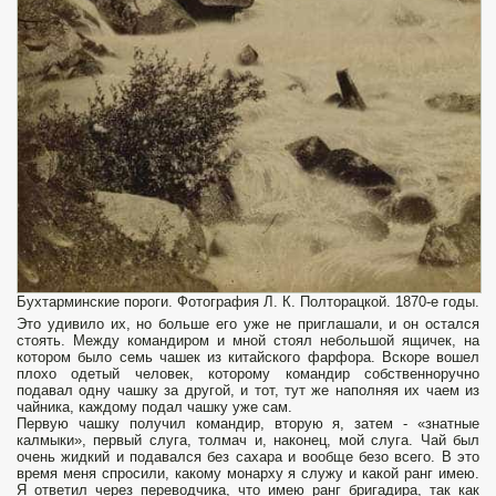
Бухтарминские пороги. Фотография Л. К. Полторацкой. 1870-е годы.
Это удивило их, но больше его уже не приглашали, и он остался
стоять. Между командиром и мной стоял небольшой ящичек, на
котором было семь чашек из китайского фарфора. Вскоре вошел
плохо одетый человек, которому командир собственноручно
подавал одну чашку за другой, и тот, тут же наполняя их чаем из
чайника, каждому подал чашку уже сам.
Первую чашку получил командир, вторую я, затем - «знатные
калмыки», первый слуга, толмач и, наконец, мой слуга. Чай был
очень жидкий и подавался без сахара и вообще безо всего. В это
время меня спросили, какому монарху я служу и какой ранг имею.
Я ответил через переводчика, что имею ранг бригадира, так как