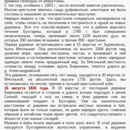
времени свободны от рекрутчины.
С тех пор, особенно с 1803 г., число жителей заметно увеличилось.
Многие крестьяне явились сюда добровольно, некоторые же были
сосланы в наказание за незначительные проступки.
Нередко бывало и так, что крестьяне специально наговаривали на
себя, чтобы попасть на поселение и построиться в одной из новых
деревень. Все это способствовало тому, что в районе верхнего
течения Бухтармы, который в 1790 г. был совершенно
незаселенным, теперь проживает около 1100 мужских душ, из
которых 300 человек ясашники, а прочие 800 - крестьяне.
Первая деревня, встретившаяся нам в 15 верстах от Зыряновска,
была Мягонькая. Она расположена на высоте 1568 футов над
уровнем моря, красиво построена, чистая, и проживают в ней
зажиточные и гостеприимные крестьяне, которые в своих нарядных
одеждах имели очень праздничный вид. За Мягонькой местность
холмиста; между холмами, вдоль Березовки, тянется дорога до
д. Александровской.
Эта деревня, основанная пять лет назад, находится в 30 верстах от
Мягонькой, на абсолютной высоте 1735 футов. Здесь мы
остановились на ночлег, причем в лучшей крестьянской избе.
16 августа 1826 года.
В 18 верстах от последней деревни
Березовка остается в стороне и дорога вскоре подходит к речке
Сенной, текущей с юга на север, и близ деревни тою же
наименования впадает в Бухтарму. Уже на значительном
расстоянии от деревни мы встречали местных мужиков и баб,
которые были не только хорошо, но даже нарядно одеты, главным
образом в китайские ткани ярких цветов, что свидетельствовало о
близости этих южных соседей.
Мужики и бабы ехали верхами в поле жать жито. В этой деревне
находится Бухтарминское волостное управление, в ведении