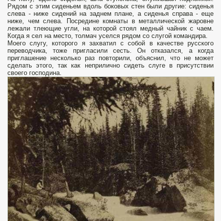
Рядом с этим сиденьем вдоль боковых стен были другие: сиденья
слева - ниже сидений на заднем плане, а сиденья справа - еще
ниже, чем слева. Посредине комнаты в металлической жаровне
лежали тлеющие угли, на которой стоял медный чайник с чаем.
Когда я сел на место, толмач уселся рядом со слугой командира.
Моего слугу, которого я захватил с собой в качестве русского
переводчика, тоже пригласили сесть. Он отказался, а когда
приглашение несколько раз повторили, объяснил, что не может
сделать этого, так как неприлично сидеть слуге в присутствии
своего господина.