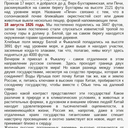
Проехав 17 верст, я добрался до д. Верх-Бухтарминская, или Печи,
раскинувшейся на самом берегу Бухтармы на высоте 2121 фута
над уровнем моря. Название «Печи» связано с тем, что в
солончаковой почве ближайших окрестностей скот или дикие
животные выели несколько пещер, формой напоминающих печи.
18 августа 1826 года.
Мы постепенно поднялись на 3447 футов,
затем также постепенно стали спускаться извилистой тропой по
склону горы в долину р. Белой, где на самом берегу находится
окруженная горами одноименная деревня.
Хлебные поля между Белой и Фыкалкой попадались на высоте
3891 фут над уровнем моря, и даже выше я находил участки,
засеянные когда-то злаками, так что, полагаю, нивы могут здесь
подняться до 4000 футов.
Вечером я приехал в Фыкалку - самое отдаленное в этом
направлении русское селение. Здесь проходит граница двух
величайших государств мира! Но какая разница между этими
двумя государствами, несмотря на сходство природы, которая их
соединяет! Воды Иртыша поят почву Китая так же, как и землю
России, и, питаясь ключами в высоких горах Китая, пробираются к
соседнему государству, чтобы вместе с Обью течь на далекий
север.
Однако какой контраст представляют эти государства! Какое
различие в природе и в климатических условиях, в животных и
растительных формах, в духовном и внешнем облике людей! Китай
находит удовлетворение в тысячелетней оцепенелости, в
неизменяющейся жизни, Россия же, напротив, даже в этих
отдаленных краях государства гигантскими шагами спешит
навстречу просвещению и охотно заимствует все новое, ищет его,
принимает близко к сердцу.
Жители русских пограничных деревень выгодно отличаются от