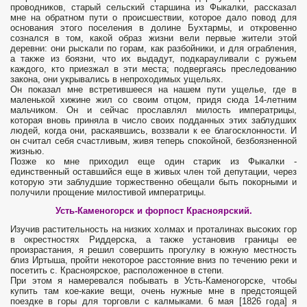
проводников, старый сельский старшина из Фыкалки, рассказал
мне на обратном пути о происшествии, которое дало повод для
основания этого поселения в долине Бухтармы, и откровенно
сознался в том, какой образ жизни вели первые жители этой
деревни: они рыскали по горам, как разбойники, и для ограбления,
а также из боязни, что их выдадут, подкарауливали с ружьем
каждого, кто приезжал в эти места; подвергаясь преследованию
закона, они укрывались в непроходимых ущельях.
Он показал мне встретившееся на нашем пути ущелье, где в
маленькой хижине жил со своим отцом, придя сюда 14-летним
мальчиком. Он и сейчас прославлял милость императрицы,
которая вновь приняла в число своих подданных этих заблудших
людей, когда они, раскаявшись, воззвали к ее благосклонности. И
он считал себя счастливым, живя теперь спокойной, безбоязненной
жизнью.
Позже ко мне приходил еще один старик из Фыкалки -
единственный оставшийся еще в живых член той депутации, через
которую эти заблудшие торжественно обещали быть покорными и
получили прощение милостивой императрицы.
Усть-Каменогорск и форпост Красноярский.
Изучив растительность на низких холмах и проталинах высоких гор
в окрестностях Риддерска, а также установив границы ее
произрастания, я решил совершить прогулку в южную местность
близ Иртыша, пройти некоторое расстояние вниз по течению реки и
посетить с. Красноярское, расположенное в степи.
При этом я намеревался побывать в Усть-Каменогорске, чтобы
купить там кое-какие вещи, очень нужные мне в предстоящей
поездке в горы для торговли с калмыками. 6 мая [1826 года] я