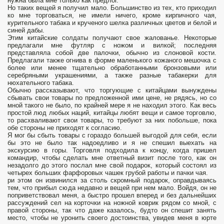
нужна была мне только как предлог.
Но таких вещей я получил мало. Большинство из тех, кто приходил
ко мне торговаться, не имели ничего, кроме кирпичного чая,
курительного табака и крученого шелка различных цветов и белой и
синей дабы.
Этим китайские солдаты получают свое жалованье. Некоторые
предлагали мне футляр с ножом и вилкой; последняя
представляла собой две палочки, обычно из слоновой кости.
Предлагали также огнива в форме маленького кожаного мешочка с
более или менее тщательно обработанными бронзовыми или
серебряными украшениями, а также разные табакерки для
нюхательного табака.
Обычно рассказывают, что торгующие с китайцами вынуждены
сбывать свои товары по предложенной ими цене, не рядясь, но со
мной такого не было, по крайней мере я не находил этого. Как весь
простой люд любых наций, китайцы любят вещи и самое торговлю,
то расхваливают свои товары, то требуют за них побольше, пока
обе стороны не приходят к согласию.
Я мог бы сбыть товары с гораздо большей выгодой для себя, если
бы это не было так надоедливо и я не спешил выехать на
экскурсию в горы. Торговля подходила к концу, когда пришел
командир, чтобы сделать мне ответный визит после того, как он
незадолго до этого послал мне свой подарок, который состоял из
четырех больших фарфоровых чашек грубой работы и пачки чая.
ри этом он извинился за столь скромный подарок, оправдываясь
тем, что прибыл сюда недавно и вещей при нем мало. Войдя, он не
поприветствовал меня, а быстро прошел вперед и без дальнейших
рассуждений сел на корточки на ножной коврик рядом со мной, с
правой стороны, так что даже казалось, будто он спешит занять
место, чтобы не уронить своего достоинства, увидев меня в юрте