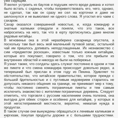
уже сидящим.
Я велел устроить из баулов и подушек нечто вроде дивана и хотел
было встать с сиденья, чтобы поприветствовать его, чего, однако,
не сделал, так как он сразу же сел на корточки и даже не
шелохнулся и не вымолвил ни одного слова. Я угостил его чаем с
сахаром.
Сахар оказался совершенной новостью, и, когда командир и
знатные калмыки отведали и поняли, что это такое, все
набросились на него, так что в юрту протиснулись даже многие
рядовые китайцы.
В мгновенье ока в этой неразберихе сахарница опустела, а
поскольку там был весь мой маленький путевой запас, остальной
чай им пришлось допивать неподслащенным. Их незнакомство с
сим «предметом роскоши», известным только южным китайцам,
которые его покупают, говорило о том, что эти прибыли из
внутренних областей и никогда не были на побережье.
Я узнал также, что солдаты здесь служат постоянно в одном и том
же пикете и что смена командира происходит довольно редко, а
теперешний был прислан в этом году из Пекина. Удивляет то
обстоятельство, что китайское правительство, которое прежде с
большой бдительностью и с пугливым недоверием старалось не
допускать никакого общения на границе, не принимает мер к тому,
чтобы постоянно сменять пограничные пикеты и тем самым
исключить знакомство с жителями пограничных деревень. Следует
отметить, что торговля с русским населением очень полезна, она
выгодна для обеих сторон и особенно для китайцев, у которых в
этой негостеприимной местности, вероятно, немалая нужда в
продуктах.
В таком случае они вынуждены обращаться к ленивым калмыкам и
киргизам, покупая продукты дороже и с большими трудностями.