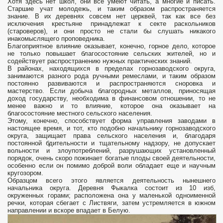
Хотя здесь нет школ, они все умеют читать, а многие и писать.
Старшие учат молодежь, и таким образом распространяется
знание. В их деревнях совсем нет церквей, так как все без
исключения крестьяне принадлежат к секте раскольников
(староверов), и они просто не стали бы слушать никакого
инакомыслящего проповедника.
Благоприятное влияние оказывает, конечно, горное дело, которое
не только повышает благосостояние сельских жителей, но и
содействует распространению нужных практических знаний.
В районах, находящихся в пределах горнозаводского округа,
занимаются разного рода ручными ремеслами, и таким образом
постоянно развиваются и распространяются сноровка и
мастерство. Если добыча благородных металлов, приносящая
доход государству, необходима в финансовом отношении, то не
менее важно и то влияние, которое она оказывает на
благосостояние местного сельского населения.
Этому, конечно, способствует форма управления заводами в
настоящее время, и тот, кто подобно начальнику горнозаводского
округа, защищает права сельского населения и, благодаря
постоянной бдительности и тщательному надзору, не допускает
вольности и злоупотреблений, разрушающих установленный
порядок, очень скоро пожинает богатые плоды своей деятельности,
особенно если он помимо доброй воли обладает еще и научным
кругозором.
Образцом всего этого является деятельность нынешнего
начальника округа. Деревня Фыкалка состоит из 10 изб,
окруженных горами; расположена она у маленькой одноименной
речки, которая сбегает с Листвяги, затем устремляется в южном
направлении и вскоре впадает в Белую.