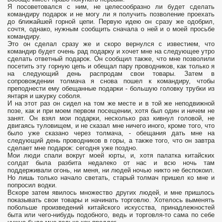
Я посоветовался с ним, не целесообразно ли будет сделать
командиру подарок и не могу ли я получить позволение проехать
до ближайшей горной цепи. Первую идею он сразу же одобрил,
сочтя, однако, нужным сообщить сначала о ней и о моей просьбе
командиру.
Это он сделал сразу же и скоро вернулся с известием, что
командир будет очень рад подарку и хочет мне на следующее утро
сделать ответный подарок. Он сообщил также, что мне позволили
посетить эту горную цепь и обещал пару проводников, как только я
на следующий день распродам свои товары. Затем в
сопровождении толмача я снова пошел к командиру, чтобы
преподнести ему обещанные подарки - большую головку трубки из
янтаря и шкурку соболя.
И на этот раз он сидел на том же месте и в той же неподвижной
позе, как и при моем первом посещении, хотя был один и ничем не
занят. Он взял мои подарки, несколько раз кивнул головой, не
двигаясь туловищем, и не сказал мне ничего иного, кроме того, что
было уже сказано через толмача, - обещания дать мне на
следующий день проводников в горы, а также того, что он завтра
сделает мне подарок: сегодня уже поздно.
Мои люди спали вокруг моей юрты, и, хотя палатка китайских
солдат была разбита недалеко от нас и всю ночь там
поддерживали огонь, ни меня, ни людей ночью никто не беспокоил.
Но лишь только начало светать, старый толмач пришел ко мне и
попросил водки.
Вскоре затем явилось множество других людей, и мне пришлось
показывать свои товары и начинать торговлю. Хотелось выменять
побольше произведений китайского искусства, принадлежностей
быта или чего-нибудь подобного, ведь и торговля-то сама по себе