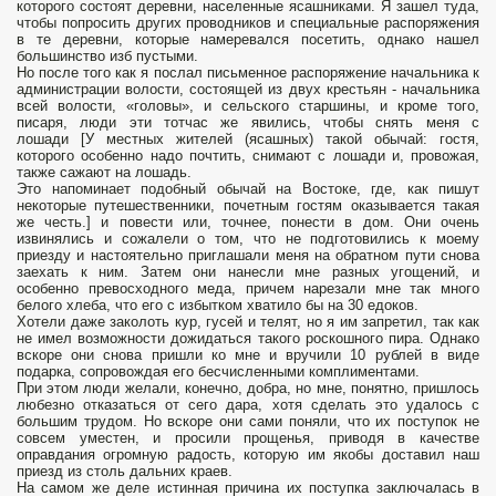
которого состоят деревни, населенные ясашниками. Я зашел туда,
чтобы попросить других проводников и специальные распоряжения
в те деревни, которые намеревался посетить, однако нашел
большинство изб пустыми.
Но после того как я послал письменное распоряжение начальника к
администрации волости, состоящей из двух крестьян - начальника
всей волости, «головы», и сельского старшины, и кроме того,
писаря, люди эти тотчас же явились, чтобы снять меня с
лошади [У местных жителей (ясашных) такой обычай: гостя,
которого особенно надо почтить, снимают с лошади и, провожая,
также сажают на лошадь.
Это напоминает подобный обычай на Востоке, где, как пишут
некоторые путешественники, почетным гостям оказывается такая
же честь.] и повести или, точнее, понести в дом. Они очень
извинялись и сожалели о том, что не подготовились к моему
приезду и настоятельно приглашали меня на обратном пути снова
заехать к ним. Затем они нанесли мне разных угощений, и
особенно превосходного меда, причем нарезали мне так много
белого хлеба, что его с избытком хватило бы на 30 едоков.
Хотели даже заколоть кур, гусей и телят, но я им запретил, так как
не имел возможности дожидаться такого роскошного пира. Однако
вскоре они снова пришли ко мне и вручили 10 рублей в виде
подарка, сопровождая его бесчисленными комплиментами.
При этом люди желали, конечно, добра, но мне, понятно, пришлось
любезно отказаться от сего дара, хотя сделать это удалось с
большим трудом. Но вскоре они сами поняли, что их поступок не
совсем уместен, и просили прощенья, приводя в качестве
оправдания огромную радость, которую им якобы доставил наш
приезд из столь дальних краев.
На самом же деле истинная причина их поступка заключалась в