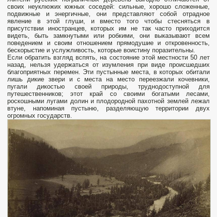
своих неуклюжих южных соседей: сильные, хорошо сложенные,
подвижные и энергичные, они представляют собой отрадное
явление в этой глуши, и вместо того чтобы стесняться в
присутствии иностранцев, которых им не так часто приходится
видеть, быть замкнутыми или робкими, они выказывают всем
поведением и своим отношением прямодушие и откровенность,
бескорыстие и услужливость, которые воистину поразительны.
Если обратить взгляд вспять, на состояние этой местности 50 лет
назад, нельзя удержаться от изумления при виде происшедших
благоприятных перемен. Эти пустынные места, в которых обитали
лишь дикие звери и с места на место переезжали кочевники,
пугали дикостью своей природы, труднодоступной для
путешественников; этот край со своими богатыми лесами,
роскошными лугами долин и плодородной пахотной землей лежал
втуне, напоминая пустыню, разделяющую территории двух
огромных государств.