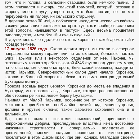
том, что и голова, и сельский старшина были немного пьяны. В
этом признался и писарь, сельский грамотей, который, отозвав в
сторону моего слугу, уверял его, что был против, но не мог
переубедить ни голову, ни сельского старшину.
В деревне около 30 изб, а поблизости находится несколько кибиток
с живущими в них киргизами, которые тут, как и вообще в селениях
этой волости, нанимаются в пастухи. Здесь весьма процветает
пчеловодство, и мед белый и очень вкусный.
В других местах он далеко не столь хорош: не такой ароматный и
гораздо темнее.
17 августа 1826 года.
Около девяти верст мы ехали в северном
направлении между горами или по их склонам, большею частью
близ Нарымки или в некотором отдалении от нее. Наконец мы
оказались у горного хребта высотой 4343 футов над уровнем моря,
на юго-западном склоне которого, близ самой вершины, находится
исток Нарымки. Северо-восточный склон дает начало Коровихе,
которая с большой скоростью бежит в весьма покатую до самой
Бухтармы долину.
Проехав восемь верст берегом Коровихи до места ее впадения в
Бухтарму, мы оказались в д. Коровихе, которая расположилась по
обе стороны речки на левом берегу Бухтармы.
Начиная от Малой Нарымки, особенно же от истоков Коровихи,
местность приобретает необычайно дикий вид: узкие ущелья,
долины и крутые склоны; такой характер сохраняет она и в
дальнейшем.
Да, только смелые искатели приключений, привыкшие к
непроходимым дебрям, преследуемые властями из-за достойной
наказания строптивости и совершаемых вследствие ее
преступлений, могли, получив прощение от императрицы,
поселиться в этом диком краю, где они, однако, благодаря своему