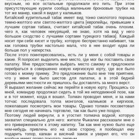
вкусным, но все остальные продолжали его пить. При этом
присутствующие курили сообща маленькие бронзовые трубки на
тот же манер, какой я видел у калмыков.
Китайский курительный табак имеет вид тонко смолотого порошка
темно-желтого или светло-желтого цвета [европейцы, привыкшие к
лучшим сортам табака, считают китайский табак очень плохим.
чего я, как человек некурящий, не знаю, хотя на вид у него
большое сходство с лучшими сортами турецкого табака]. Каждый
носит при себе кисет и трубку, которую беспрестанно набивает, так
как головка трубки настолько мала, что в нее входит едва ли
больше пол у наперстка.
После этого поинтересовались, есть ли у меня с собой товары и
какие. Я попросил выделить мне место, где мог бы поставить свою
палатку. Мне предоставили выбрать место самому и предложили
перебраться в совершенно новую киргизскую юрту, где все было
готово к моему приему. Это предложение было мне тем приятнее,
что у меня не было шестов для палатки, а в этой бедной
деревьями местности их пришлось бы доставлять за много верст.
Я выразил желание сейчас же перейти в новую юрту. Прощаясь со
мной, командир продолжал сидеть в той же неподвижной позе, как
и в тот момент, когда я вошел. Толмач проводил меня, и за нами
тотчас последовала толпа монголов, калмыков и киргизов,
пожелавших посмотреть мои товары. Однако толмач посоветовал
мне сегодня не начинать торговлю, так как было уже поздно.
Поэтому людей вернули, а я угостил толмача водкой, которую
захватил специально для него: жители Фыкалки рассказали мне о
его приверженности к этому напитку. Так как мне нужно было еще
чем-нибудь привлечь его на свою сторону, я пообещал ему
подарить топор, капкан и висячий замок и уверил его, что он
вообще имеет право покупать первым.