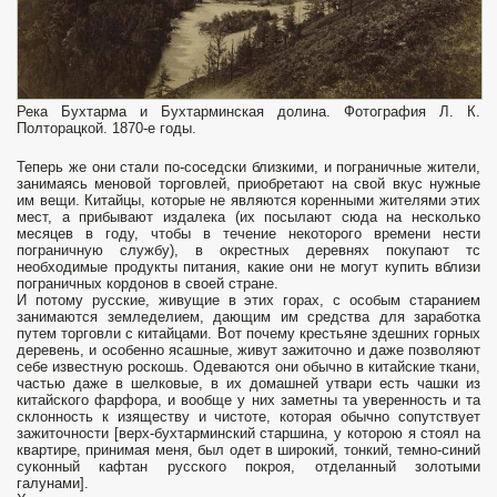
Река Бухтарма и Бухтарминская долина. Фотография Л. К.
Полторацкой. 1870-е годы.
Теперь же они стали по-соседски близкими, и пограничные жители,
занимаясь меновой торговлей, приобретают на свой вкус нужные
им вещи. Китайцы, которые не являются коренными жителями этих
мест, а прибывают издалека (их посылают сюда на несколько
месяцев в году, чтобы в течение некоторого времени нести
пограничную службу), в окрестных деревнях покупают тс
необходимые продукты питания, какие они не могут купить вблизи
пограничных кордонов в своей стране.
И потому русские, живущие в этих горах, с особым старанием
занимаются земледелием, дающим им средства для заработка
путем торговли с китайцами. Вот почему крестьяне здешних горных
деревень, и особенно ясашные, живут зажиточно и даже позволяют
себе известную роскошь. Одеваются они обычно в китайские ткани,
частью даже в шелковые, в их домашней утвари есть чашки из
китайского фарфора, и вообще у них заметны та уверенность и та
склонность к изяществу и чистоте, которая обычно сопутствует
зажиточности [верх-бухтарминский старшина, у которою я стоял на
квартире, принимая меня, был одет в широкий, тонкий, темно-синий
суконный кафтан русского покроя, отделанный золотыми
галунами].