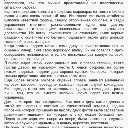
европейски, как это обычно представлено на пластических
китайских работах.
Был он в широком халате и в широких шароварах из тонкого синего
сукна и имел очень опрятный вид. На голове его была китайская
шапочка известной формы, сверху отороченная соболем, а сзади
украшенная многими, расположенными одно над другим
горизонтально и торчащими павлиньими перьями - знаком его
достоинства. На ногах, покоившихся на ступеньке, были черные
башмаки с ослепительно белыми подошвами около двух дюймов
толщиной, очень изящные.
Когда толмач подвел меня к командиру, я приветствовал его на
обычный манер, сняв свою дорожную шапку. Он же остался сидеть
совершенно неподвижно, и только несколько раз кивнул головой,
не наклоняя туловища.
Я снова надел шапку и сел рядом с ним, с правой стороны, также
против двери, на указанном месте. С левой стороны, на более
низком сиденье, сидели два хорошо одетых человека, которых
толмач представил мне как знатных калмыков.
Еще более низкое боковое сиденье справа занимал маленький
человек, которою переводчик называл первым слугой командира.
Его одежда мало чем отличалась от одежды командира, разве
лишь тем, что он вместо шапочки носил берет без всяких
украшений.
Дом, в котором мы находились, был почти двух сажен длины и
такой же ширины и состоял из единственной комнаты, задняя
половина которой примерно на высоту двух футов была заставлена
различными ящиками, на которых в углу лежал большой тюк.
Перед этими ящиками, напротив двери, были наложены подушки,
которые служили сиденьями, а ночью, вероятно, постелью.
На полу, вдоль сиденья, шла ступенька, служившая подножкой.