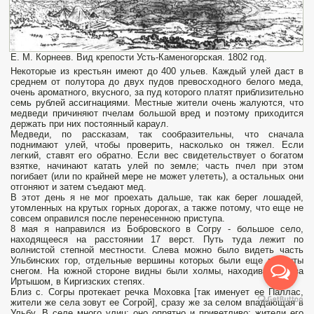
Е. М. Корнеев. Вид крепости Усть-Каменогорская. 1802 год.
Некоторые из крестьян имеют до 400 ульев. Каждый улей даст в
среднем от полутора до двух пудов превосходного белого меда,
очень ароматного, вкусного, за пуд которого платят приблизительно
семь рублей ассигнациями. Местные жители очень жалуются, что
медведи причиняют пчелам большой вред и поэтому приходится
держать при них постоянный караул.
Медведи, по рассказам, так сообразительны, что сначала
поднимают улей, чтобы проверить, насколько он тяжел. Если
легкий, ставят его обратно. Если вес свидетельствует о богатом
взятке, начинают катать улей по земле; часть пчел при этом
погибает (или по крайней мере не может улететь), а остальных они
отгоняют и затем съедают мед.
В этот день я не мог проехать дальше, так как берег лошадей,
утомленных на крутых горных дорогах, а также потому, что еще не
совсем оправился после перенесенною приступа.
8 мая я направился из Бобровского в Согру - большое село,
находящееся на расстоянии 17 верст. Путь туда лежит по
волнистой степной местности. Слева можно было видеть часть
Ульбинских гор, отдельные вершины которых были еще покрыты
снегом. На южной стороне видны были холмы, находившиеся за
Иртышом, в Киргизских степях.
Близ с. Согры протекает речка Моховка [так именует ее Паллас,
жители же села зовут ее Согрой], сразу же за селом впадающая в
Ульбу. В селе много улиц; оно опрятно и приветливо; жители его