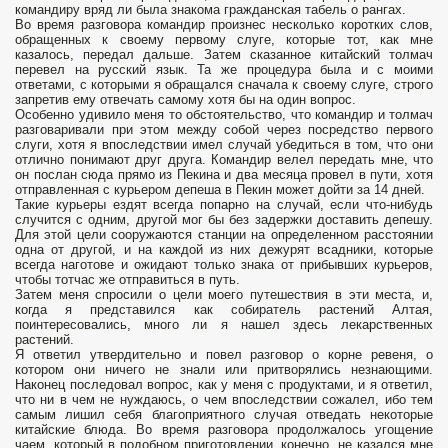
командиру вряд ли была знакома гражданская табель о рангах.
Во время разговора командир произнес несколько коротких слов,
обращенных к своему первому слуге, которые тот, как мне
казалось, передал дальше. Затем сказанное китайский толмач
перевел на русский язык. Та же процедура была и с моими
ответами, с которыми я обращался сначала к своему слуге, строго
запретив ему отвечать самому хотя бы на один вопрос.
Особенно удивило меня то обстоятельство, что командир и толмач
разговаривали при этом между собой через посредство первого
слуги, хотя я впоследствии имел случай убедиться в том, что они
отлично понимают друг друга. Командир велел передать мне, что
он послан сюда прямо из Пекина и два месяца провел в пути, хотя
отправленная с курьером депеша в Пекин может дойти за 14 дней.
Такие курьеры ездят всегда попарно на случай, если что-нибудь
случится с одним, другой мог бы без задержки доставить депешу.
Для этой цели сооружаются станции на определенном расстоянии
одна от другой, и на каждой из них дежурят всадники, которые
всегда наготове и ожидают только знака от прибывших курьеров,
чтобы тотчас же отправиться в путь.
Затем меня спросили о цели моего путешествия в эти места, и,
когда я представился как собиратель растений Алтая,
поинтересовались, много ли я нашел здесь лекарственных
растений.
Я ответил утвердительно и повел разговор о корне ревеня, о
котором они ничего не знали или притворялись незнающими.
Наконец последовал вопрос, как у меня с продуктами, и я ответил,
что ни в чем не нуждаюсь, о чем впоследствии сожалел, ибо тем
самым лишил себя благоприятного случая отведать некоторые
китайские блюда. Во время разговора продолжалось угощение
чаем, который в подобном приготовлении, конечно, не казался мне