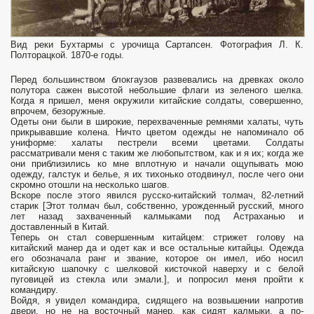
Вид реки Бухтармы с урочища Сартапсен. Фотография Л. К.
Полторацкой. 1870-е годы.
Перед большинством блокгаузов развевались на древках около
полутора сажен высотой небольшие флаги из зеленого шелка.
Когда я пришел, меня окружили китайские солдаты, совершенно,
впрочем, безоружные.
Одеты они были в широкие, перехваченные ремнями халаты, чуть
прикрывавшие колена. Ничто цветом одежды не напоминало об
униформе: халаты пестрели всеми цветами. Солдаты
рассматривали меня с таким же любопытством, как и я их; когда же
они приблизились ко мне вплотную и начали ощупывать мою
одежду, галстук и белье, я их тихонько отодвинул, после чего они
скромно отошли на несколько шагов.
Вскоре после этого явился русско-китайский толмач, 82-летний
старик [Этот толмач был, собственно, урожденный русский, много
лет назад захваченный калмыками под Астраханью и
доставленный в Китай.
Теперь он стал совершенным китайцем: стрижет голову на
китайский манер да и одет как и все остальные китайцы. Одежда
его обозначала ранг и звание, которое он имел, ибо носил
китайскую шапочку с шелковой кисточкой наверху и с белой
пуговицей из стекла или эмали.], и попросил меня пройти к
командиру.
Войдя, я увидел командира, сидящего на возвышении напротив
двери, но не на восточный манер, как сидят калмыки, а по-