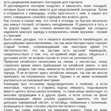
есть разрешение вывозить последние для торговли.
Я распорядился поскорее оседлать и завьючить моих лошадей,
которые были согнаны вместе для предлагаемой экскурсии. Затем
я отправился к командиру, чтобы проститься с ним, и нашел его
опять совершенно спокойно сидящим без всякого дела.
Как только я сказал ему, что готов к отъезду, он быстро несколько
раз кивнул головой, оставаясь неподвижным. Я двинулся в путь и
по дороге видел, как сгоняли множество лошадей, как солдаты
надевали красную одежду и вооружались своим оружием - луками
и стрелами.
Было очень досадно, что я лишился возможности понаблюдать за
дальнейшими приготовлениями, так как меня беспрестанно торопил
старый толмач, сопровождавший нас некоторое время [то
обстоятельство, что на заставе есть русский переводчик,
свидетельствует о том, что, но крайней мере здесь, общаться с
русскими хотят, во всяком случае от этого не уклоняются].
Прибытие китайского начальника на линию, к несчастью, очень
сократило время моего пребывания на китайской земле, и мне
удалось увидеть там лишь немногое из жизни этого удивительного
народа. Я не встретил здесь китайских женщин, так как им нельзя
пребывать на пограничных постах. Однако я не имею оснований
жаловаться на оказанный мне прием.
Командир был по-своему предупредителен и любезен, а если
некоторые, торгуясь и стараясь подчас обмануть, подсовывали
вместо целого мотка шелка половину, то такие вещи происходят со
многими продавцами и в других краях, и если только на фоне
сопровождавших обмен улыбок удавалось заметить, что был
допущен намеренный обсчет, то китайцы, пойманные с поличным,
возмещали в таких случаях убытки без всякого спора.
Скоро мы снова выехали на прежнюю дорогу. Один из моих