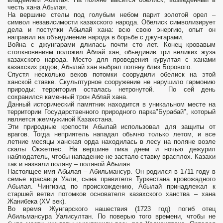
честь хана Абылая.
На вершине стелы под голубым небом парит золотой орел –
символ независимости казахского народа. Обелиск символизирует
дела и поступки Абылай хана: всю свою энергию, опыт он
направил на объединение народа в борьбе с джунгарами.
Война с джунгарами длилась почти сто лет. Конец кровавым
столкновениям положил Аблай хан, обьединив три великих жуза
казахского народа. Место для проведения курултая с ханами
казахских родов, Абылай хан выбрал поляну близ Борового.
Спустя несколько веков потомки соорудили обелиск на этой
ханской ставке. Скульптурное сооружение не нарушило гармонию
природы: территория осталась нетронутой. По сей день
сохранился каменный трон Аблай хана.
Данный исторический памятник находится в уникальном месте на
территории Государственного природного парка"Бурабай", который
является жемчужиной Казахстана.
Эти природные крепости Абылай использовал для защиты от
врагов. Тогда неприятель нападал обычно только летом, и все
летние месяцы ханская орда находилась в лесу на поляне возле
скалы Окжетпес. На вершине пика днем и ночью дежурил
наблюдатель, чтобы нападение не застало ставку врасплох. Казахи
так и назвали поляну – поляной Абылая.
Настоящее имя Абылая – Абильмансур. Он родился в 1711 году в
семье красавца Уали, сына правителя Туркестана кровожадного
Абылая. Чингизид по происхождению, Абылай принадлежал к
старшей ветви потомков основателя казахского ханства – хана
Жанибека (XV век).
Во время Жунгарского нашествия (1723 год) погиб отец
Абильмансура Уалисултан. По поверью того времени, чтобы не