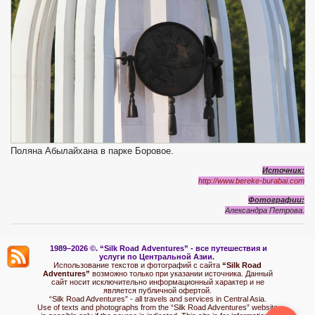
Поляна Абылайхана в парке Боровое.
Источник:
http://www.bereke-burabai.com
Фотографии:
Александра Петрова.
1989–2026 ©.
“Silk Road Adventures” - вс
е путешествия и
услуги по Центральной Азии.
Использование текстов и фотографий с сайта
“Silk Road
Adventures”
возможно только при указании источника. Данный
сайт носит исключительно информационный характер и не
является публичной офертой.
“Silk Road Adventures” - all travels and services in Central Asia.
Use of texts and photographs from the “Silk Road Adventures” website