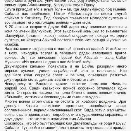
было мести, жунгары уничтожили весь род Уалисултана. Остался
живым один Абильмансур, благодаря слуге Оразу.
Слуга приводит его в ауыл Толе – би, где Абильмансур под именем
Сабалак пас верблюдов. Потом Абильмансур со своим слугой
приехал в Кокшетау. Род Карауыл принимает молодого султана и
воспитывает его настоящим воином – джигитом.
В 20–летнем возрасте Даулетбай дарит ему воинские доспехи и
коня по имени Шалкуйрык. Этот выбранный конь был то знаменитый
Шалкуйрык (пламя – хвост) первый сподвижник похода молодого
султана, на котором Абылай составил себе имя батыра и уважение
казахов.
На этом коне и отправился отважный юноша за славой. И добыл ее
в боях, находясь всегда в передних рядах атакующих врагов
воинов. Вот так описывает первый бой Абылай – хана Сабит
Муканов: «Но джигит не долго пас байский табун.
Джунгарские калмыки появились и на Есиле, разорили много
мирных ауылов, увели награбленный скот и пленников. Бии
здешнего края собрали совет и решили, объединив разбитые
джунгарские силы, догнать врагов и отомстить им.
Неподалеку от Балхаша казахи настигли калмыков. Начался
жаркий бой. Среди казахских воинов особенно отличался один
жигит. Он яростно носился по полю битвы с воинственным кличем
«Абылай», меткими и беспощадными были его удары.
Многие воины стремились не отстать от храброго всадника. Враг
дрогнул. Казахи выиграли сражение, освободили своих
соплеменников, вернули захваченный скот. Когда остыл жар битвы,
воины стали припоминать подробности и с удивлением спрашивали
друг друга – кто же это выкрикивал имя Абылая.
Оказалось, что это был табунщик бая Далеткельды из рода Каруыл
Сабалак. Тут не без помощи самого джигита открылась вся правда.