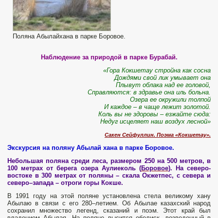
Поляна Абылайхана в парке Боровое.
Наблюдение за природой в парке Бурабай.
«Гора Кокшетау стройна как сосна
Дождями свой лик умывает она
Плывут облака над ее головой,
Справляются: в здравье она иль больна.
Озера ее окружили толпой
И каждое – в чаще лежит золотой.
Коль вы не здоровы – езжайте сюда:
Недуг исцеляет наш воздух лесной»
Сакен Сейфуллин. Поэма «Кокшетау».
Экскурсия на поляну Абылай хана в парке Боровое.
Небольшая поляна среди леса, размером 250 на 500 метров, в
100 метрах от берега озера Аулиеколь (
Боровое
). На северо-
востоке в 300 метрах от поляны – скала Окжетпес, с севера и
северо–запада – отроги горы Кокше.
В 1991 году на этой поляне установлена стела великому хану
Абылаю в связи с его 280–летием.
Об Абылае казахский народ
сохранил множество легенд, сказаний и поэм. Этот край был
владением Абылая. На поляне высится обелиск, возведенный в