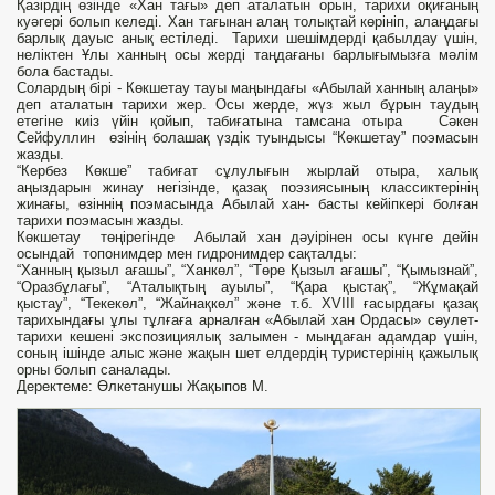
Қазірдің өзінде «Хан тағы» деп аталатын орын, тарихи оқиғаның
куәгері болып келеді. Хан тағынан алаң толықтай көрініп, алаңдағы
барлық дауыс анық естіледі. Тарихи шешімдерді қабылдау үшін,
неліктен Ұлы ханның осы жерді таңдағаны барлығымызға мәлім
бола бастады.
Солардың бірі - Көкшетау тауы маңындағы «Абылай ханның алаңы»
деп аталатын тарихи жер. Осы жерде, жүз жыл бұрын таудың
етегіне киіз үйін қойып, табиғатына тамсана отыра Сәкен
Сейфуллин өзінің болашақ үздік туындысы “Көкшетау” поэмасын
жазды.
“Кербез Көкше” табиғат сұлулығын жырлай отыра, халық
аңыздарын жинау негізінде, қазақ поэзиясының классиктерінің
жинағы, өзіннің поэмасында Абылай хан- басты кейіпкері болған
тарихи поэмасын жазды.
Көкшетау төңірегінде Абылай хан дәуірінен осы күнге дейін
осындай топонимдер мен гидронимдер сақталды:
“Ханның қызыл ағашы”, “Ханкөл”, “Төре Қызыл ағашы”, “Қымызнай”,
“Оразбұлағы”, “Аталықтың ауылы”, “Қара қыстақ”, “Жұмақай
қыстау”, “Текекөл”, “Жайнақкөл” және т.б. ХVІІІ ғасырдағы қазақ
тарихындағы ұлы тұлғаға арналған «Абылай хан Ордасы» сәулет-
тарихи кешені экспозициялық залымен - мыңдаған адамдар үшін,
соның ішінде алыс және жақын шет елдердің туристерінің қажылық
орны болып саналады.
Деректеме: Өлкетанушы Жақыпов М.