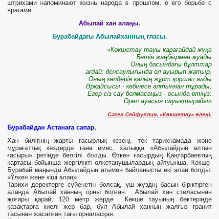
штрихами напоминают жизнь народа в прошлом, о его борьбе с
врагами.
Абылай хан алаңы.
Бурабайдағы Абылайханның гласы.
«Көкшетау тауы қарағайдай жұқа
Бетін жаңбырмен жуады
Оның басындағы бұлттар
ағдай: денсаулығында ол ауырып жатыр.
Оның көлдерін қалың жұрт қоршап алды
Әрқайсысы - көбінесе алтыннан тұрады.
Егер сіз сау болмасаңыз - осында өтіңіз:
Орел ауасын сауықтырады»
Сәкен Сейфуллин. «Көкшетау» өлеңі.
Бурабайдан Астанаға сапар.
Хан билігінің жарты ғасырлық кезеңі, тек тарихнамада және
мұрағаттық көздерде ғана емес, халыққа «Абылайдың алтын
ғасыры» ретінде белгілі болды. Өткен ғасырдың Қаңтарбаевтың
картасы бойынша жергілікті өлкетанушылардың айтуынша, Көкше-
Бурабай маңында Абылайдың атымен байланысты екі алаң болды:
«Үлкен және кіші алаң».
Тарихи деректерге сүйенетін болсақ, үш жүздің басын біріктірген
алаңда Абылай ханның орны болған. Абылай хан стеласынан
жоғары қарай, 120 метр жерде Көкше тауының бөктерінде
қазақтарға киелі жер бар, бұл Абылай ханның жалғыз гранит
тасынан жасалған тағы орналасқан.