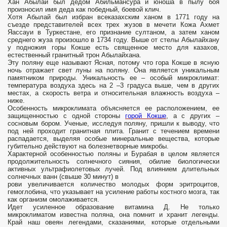
Хан Абылай был дедом Абильмансура и юноша в пылу боя
произносил имя деда как победный, боевой клич.
Хотя Абылай был избран всеказахским ханом в 1771 году на
съезде представителей всех трех жузов в мечети Кожа Ахмет
Яассауи в Туркестане, его признание султаном, а затем ханом
среднего жуза произошло в 1734 году. Выше от стелы Абылайхану
у подножия горы Кокше есть священное место для казахов,
естественный гранитный трон Абылайхана.
Эту поляну еще называют Ясная, потому что гора Кокше в ясную
ночь отражает свет луны на поляну. Она является уникальным
памятником природы. Уникальность ее – особый микроклимат:
температура воздуха здесь на 2 –3 градуса выше, чем в других
местах, а скорость ветра и относительная влажность воздуха –
ниже.
Особенность микроклимата объясняется ее расположением, ее
защищенностью с одной стороны
горой Кокше
, а с других –
сосновым бором. Ученые, исследуя поляну, пришли к выводу, что
под ней проходит гранитная плита. Гранит с течением времени
распадается, выделяя особые минеральные вещества, которые
губительно действуют на болезнетворные микробы.
Характерной особенностью поляны и Бурабая в целом является
продолжительность солнечного сияния, обилие биологически
активных ультрафиолетовых лучей. Под влиянием длительных
солнечных ванн (свыше 30 минут) в
рови увеличивается количество молодых форм эритроцитов,
гемоглобина, что указывает на усиление работы костного мозга, так
как организм омолаживается.
Идет усиленное образование витамина Д. Не только
микроклиматом известна поляна, она помнит и хранит легенды.
Край наш овеян легендами, сказаниями, которые отдельными