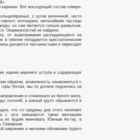
й».
 карнизы. Вот восходящий состав северо-
ольцеобразных, с кулак величиной, часто
з серного колчедана, мельчайшие частицы
роды, он сам является сильно размытым,
ся. Окаменелостей не найдено.
ета, от выветривания распадающиеся на
их в обилии попадаются кристаллические
глины делаются песчанистыми и переходят
их карниз верхнего уступа и содержащих
аким образом, возможность ознакомиться с
горы Унгози, мы по долине поднялись на
направление и сложенную из белого мела.
яды пологий, а южный круто обрывается в
дно, что со средины дна этого начинает
на с юга замыкается также меловыми
мы их будем именовать Южным Ак-тау, в
ть Северным.
ной широкими и мелкими обломками бурого