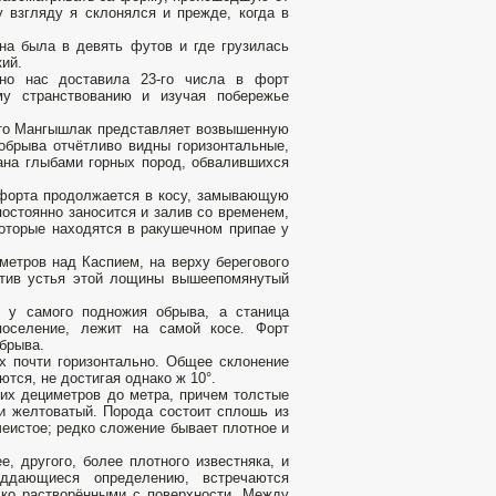
 взгляду я склонялся и прежде, когда в
на была в девять футов и где грузилась
ий.
но нас доставила 23-го числа в форт
му странствованию и изучая побережье
что Мангышлак представляет возвышенную
обрыва отчётливо видны горизонтальные,
ана глыбами горных пород, обвалившихся
 форта продолжается в косу, замывающую
постоянно заносится и залив со временем,
которые находятся в ракушечном припае у
метров над Каспием, на верху берегового
отив устья этой лощины вышеeпомянутый
н у самого подножия обрыва, а станица
поселение, лежит на самой косе. Форт
брыва.
х почти горизонтально. Общее склонение
ются, не достигая однако ж 10°.
ких дециметров до метра, причем толстые
ти желтоватый. Порода состоит сплошь из
чеистое; редко сложение бывает плотное и
, другого, более плотного известняка, и
оддающиеся определению, встречаются
ько растворёнными с поверхности. Между