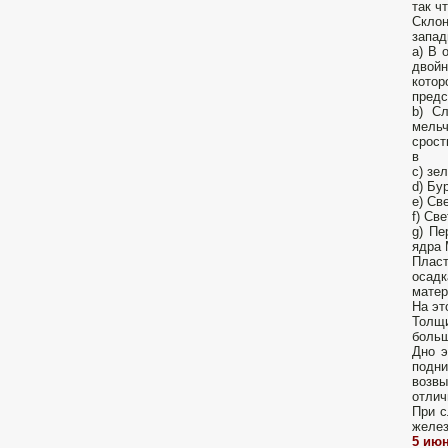
так ч
Склон
запад
a) В 
двойн
котор
предс
b) Сл
мельч
срост
в
c) зе
d) Бу
e) Св
f) Св
g) Пе
ядра M
Пласт
осадк
матер
На эт
Толщи
больш
Дно э
подн
возвы
отлич
При с
желез
5 июн