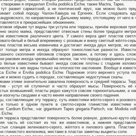
 створками я определил Ervilia podolica Eichw, также Mactra, Tapes.
 тут развит сарматский, а не понтический ярус, как можно было пре
минает собой породу Чалон-Хамура на Ергенях. Если следовать вд
андровского, по направлению в Дальнему маяку, отстоящему от него в 
тавляется в прекраснейших обнажениях.
еговом обрыве тут видны три уступа или террасы, причём верховая троп
нно около маяка, представляет отвесные стены более тридцати метро
ов известняков различного цвета. У самого верха цвет пластов свет
овато-белый и белый вперемежку с розовым и внизу светлый жёлто-сер
на пластов весьма изменчива и достигает иногда двух метров, но из
т толще метра и иногда образуют тонкослоистые разности. Извест
разного скопления обломков створок раковин, а потому и здесь слож
ки раковин иногда чрезвычайно мелки, так что порода совершенно расс
о белые известняки бывают иногда совсем плотны с гладким изломо
нелости в них видны только на плоскостях наслоения. Вообще в извест
ica Eichw и Ervilia podolica Eichw. Подножие этого верхнего уступа 
ым и можно судить о породах, составляющих недоступные скалы.
ками этими значительно завалена поверхность и средней террасы. Терр
тив - уступ её ступенчат и часто образует мысы. Поверхность её 
стых возвышений; пласты редко кажутся совсем горизонтальными, а на
и изогнуты сводами и часто меняя направление своего падения.
ы, составляющие эту террасу, суть известняки жёлто-серого и розовог
 и только в одном пункте в светло-сером глинистом известняке 
ки: Cardium Eichw., var. giganteum Tapes gregaria Partsch, var. Modiola vo
a Eichw.
я терраса представляет поверхность более ровную, довольно круто обр
няя часть её состоит из тех же известняков, а нижняя представл
стых сланцев зеленовато-серого, жёлтого и лилового цвета. Пласта
ки глинистого железняка; местами в пластах заметны выцветы соли.