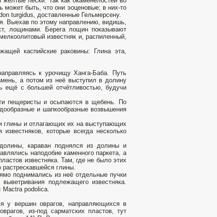
 жёлтые пески. Так как окаменелостей во
ь может быть, что они эоценовые; в них-то
don turgidus, доставленные Гельмерсену.
ня. Выехав по этому направлению, видишь,
рст, лощинами. Берега лощин показывают
мелкоолитовый известняк и, распиленный,
жащей каспийские раковины: Глина эта,
направляясь к урочищу Ханга-Баба. Путь
мень, а потом из неё выступил в долину
сь ещё с большей отчётливостью, будучи
сти пещеристы и осыпаются в щебень. По
рядообразные и шапкообразные возвышения
ки глины и отлагающих их на выступающих
я известняков, которые всегда несколько
долины, караван поднялся из долины и
авлялись наподобие каменного паркета, а
астов известняка. Там, где не было этих
о растрескавшейся глины.
рямо поднимались из неё отдельные пучки
т выветривания подлежащего известняка.
Mactra podolica.
ся у вершин оврагов, направляющихся в
рагов, из-под сарматских пластов, тут