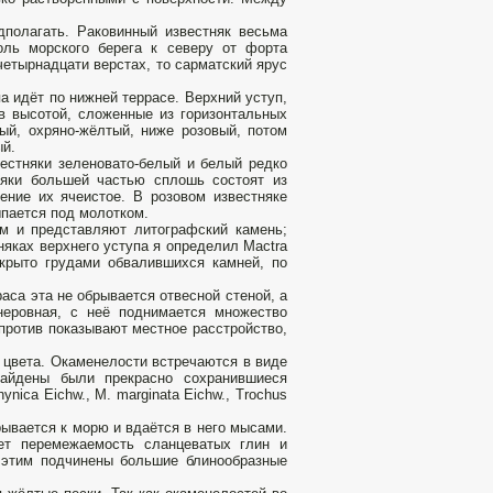
дполагать. Раковинный известняк весьма
оль морского берега к северу от форта
четырнадцати верстах, то сарматский ярус
а идёт по нижней террасе. Верхний уступ,
в высотой, сложенные из горизонтальных
лый, охряно-жёлтый, ниже розовый, потом
ый.
вестняки зеленовато-белый и белый редко
няки большей частью сплошь состоят из
ение их ячеистое. В розовом известняке
ыпается под молотком.
м и представляют литографский камень;
няках верхнего уступа я определил Mactra
покрыто грудами обвалившихся камней, по
аса эта не обрывается отвесной стеной, а
неровная, с неё поднимается множество
против показывают местное расстройство,
о цвета. Окаменелости встречаются в виде
найдены были прекрасно сохранившиеся
lhynica Eichw., M. marginata Eichw., Trochus
ывается к морю и вдаётся в него мысами.
яет перемежаемость сланцеватых глин и
м этим подчинены большие блинообразные