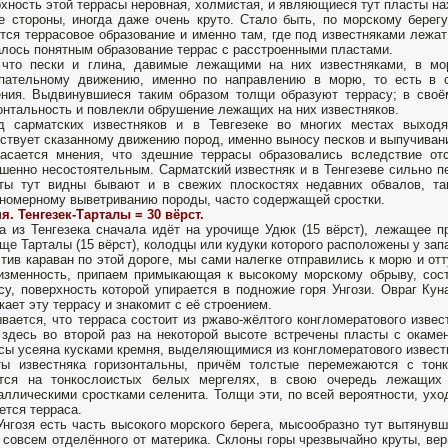
хность этой террасы неровная, холмистая, и являющиеся тут пласты на
е стороны, иногда даже очень круто. Стало быть, по морскому берег
тся террасовое образование и именно там, где под известняками лежа
лось понятным образование террас с расстроенными пластами.
 что пески и глина, давимые лежащими на них известняками, в мо
пательному движению, именно по направлению в морю, то есть в с
ния. Выдвинувшиеся таким образом толщи образуют террасу; в своё
онтальность и повлекли обрушение лежащих на них известняков.
од сарматских известняков и в Тевгезеке во многих местах выход
ствует сказанному движению пород, именно выносу песков и выпучиван
асается мнения, что здешние террасы образовались вследствие от
шенно несостоятельным. Сарматский известняк и в Тенгезеве сильно п
ты тут видны бывают и в свежих плоскостях недавних обвалов, та
номерному выветриванию породы, часто содержащей сростки.
я. Тенгезек-Тарталы = 30 вёрст.
а из Тенгезека сначала идёт на урочище Удюк (15 вёрст), лежащее п
ще Тарталы (15 вёрст), колодцы или кудуки которого расположены у зап
тив караван по этой дороге, мы сами налегке отправились к морю и отту
изменность, припаем примыкающая к высокому морскому обрыву, сост
су, поверхность которой упирается в подножие горя Унгози. Овраг Кун
кает эту террасу и знакомит с её строением.
вается, что терраса состоит из ржаво-жёлтого конгломератового извес
 здесь во второй раз на некоторой высоте встречены пласты с окаме
сы усеяна кусками кремня, выделяющимися из конгломератового извест
ы известняка горизонтальны, причём толстые перемежаются с тонк
ится на тонкослоистых белых мергелях, в свою очередь лежащих 
аллическими сростками селенита. Толщи эти, по всей вероятности, ухо
ется терраса.
Унгозя есть часть высокого морского берега, мысообразно тут вытянувш
 совсем отделённого от материка. Склоны горы чрезвычайно круты, ве