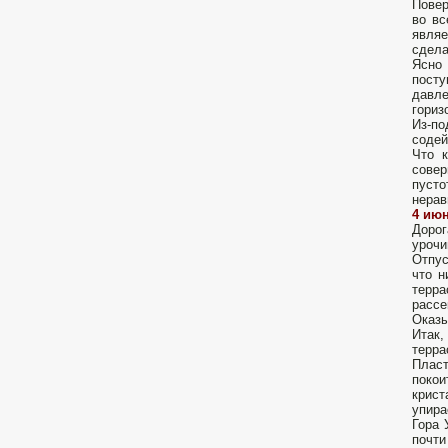
Повер
во вс
являе
сдела
Ясно
посту
давле
гориз
Из-п
содей
Что к
совер
пусто
нерав
4 июн
Дорог
урочи
Отпус
что н
терра
рассе
Оказы
Итак,
терра
Пласт
поко
крист
упира
Гора 
почти