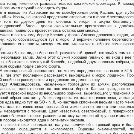
ва толщ, именно от размыва пластов каспийской формации. К такому
й раз имел случай наблюдать бугры.
я я выехал из Астрахани на четырёхбугорный рейд Каспия, где глуби
 «Шах-Иран», на которой предстояло отправиться в форт Александровск
е того на другой день мы снялись с якоря, и шхуна благополуч
сандровский. Здесь, делая окончательные приготовления к далёко
шлака, привелось провести весь остаток мая месяца.
зжая к восточному берегу Каспия у форта Александровского, видно, 
ну, круто обрывающуюся тут к морю. В верхней половине берегового 
вляющие его пласты, между тем как нижняя часть обрыва замаскиров
у.
ножия обрыва виден береговой, ракушечный припай, который у самого
 небольшой залив. Залив этот служит хорошей гаванью, но вход в неё 
но, обратится в замкнутый бассейн, подобный двум соляным озёрам, 
жия обрыва подле самого форта.
Александровский расположен, по моему определению, на высоте 52,5 
а, где этот последний рассекается выходящей к морю лощиной. Пр
й особенно расширяется и продолжается далее в косу.
тадт Александровска, населённый торговцами из армян, расположе
лаевская, единственное на восточном береге Каспия гражданское 
уется пресной водой из небольшого родника, выбегающего у подножия о
овой обрыв состоит у Александровска из пластов известняка, лежащи
ов едва видно тут на SO - h. 8, но частные склонения весьма часто меня
на пластов известняка чрезвычайно изменчива от одного или несколь
ы чередуются с тонкими. Цвет известняка светло-серый, с поверхнос
ения обломков створок раковин и потому сложение её крупное и мелкоя
 в породе находятся ядра и отпечатки раковин.
а в известняках попадаются валуны, величиной с грецкий орех и более
а порода обращается в конгломерат. Образцы окаменелостей, п
ычайно редко; самые створки раковин представляются как бы нескол