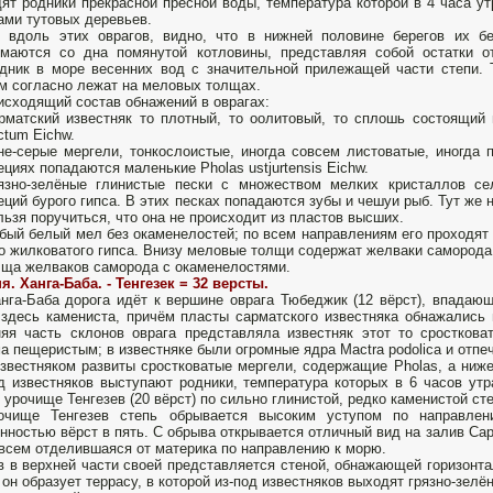
ят родники прекрасной пресной воды, температура которой в 4 часа у
ами тутовых деревьев.
я вдоль этих оврагов, видно, что в нижней половине берегов их 
маются со дна помянутой котловины, представляя собой остатки о
дник в море весенних вод с значительной прилежащей части степи. 
м согласно лежат на меловых толщах.
исходящий состав обнажений в оврагах:
рматский известняк то плотный, то оолитовый, то сплошь состоящий и
actum Eichw.
не-серые мергели, тонкослоистые, иногда совсем листоватые, иногда
ециях попадаются маленькие Pholas ustjurtensis Eichw.
рязно-зелёные глинистые пески с множеством мелких кристаллов с
еций бурого гипса. В этих песках попадаются зубы и чешуи рыб. Тут же 
льзя поручиться, что она не происходит из пластов высших.
убый белый мел без окаменелостей; по всем направлениям его проходят 
о жилковатого гипса. Внизу меловые толщи содержат желваки саморода
лща желваков саморода с окаменелостями.
я. Ханга-Баба. - Тенгезек = 32 версты.
нга-Баба дорога идёт к вершине оврага Тюбеджик (12 вёрст), впадающ
здесь камениста, причём пласты сарматского известняка обнажались
яя часть склонов оврага представляла известняк этот то сросткова
а пещеристым; в известняке были огромные ядра Mactra podolica и отпечат
звестняком развиты сростковатые мергели, содержащие Pholas, а ниже
д известняков выступают родники, температура которых в 6 часов ут
 урочище Тенгезев (20 вёрст) по сильно глинистой, редко каменистой сте
очище Тенгезев степь обрывается высоким уступом по направлен
нностью вёрст в пять. С обрыва открывается отличный вид на залив Сары
всем отделившаяся от материка по направлению к морю.
 в верхней части своей представляется стеной, обнажающей горизонта
 он образует террасу, в которой из-под известняков выходят грязно-зелё