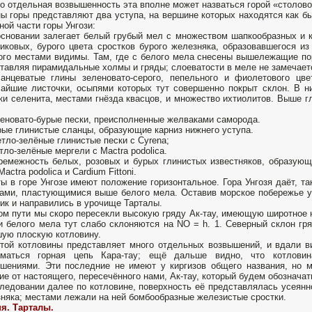
то отдельная возвышенность эта вполне может назваться горой «столово
ы горы представляют два уступа, на вершине которых находятся как бы
ной части горы Унгози:
основании залегает белый грубый мел с множеством шапкообразных и к
иковых, бурого цвета сростков бурого железняка, образовавшегося и
ого местами видимы. Там, где с белого мела снесены вышележащие по
тавляя пирамидальные холмы и гряды; слоеватости в меле не замечает
анцеватые глины зеленовато-серого, пепельного и фиолетового цв
айшие листочки, осыпями которых тут совершенно покрыт склон. В н
ки селенита, местами гнёзда квасцов, и множество ихтиолитов. Выше 
леновато-бурые пески, преисполненные желваками саморода.
рые глинистые сланцы, образующие карниз нижнего уступа.
етло-зелёные глинистые пески с Cyrena;
етло-зелёные мергели с Mactra podolica.
ремежность белых, розовых и бурых глинистых известняков, образующ
actra podolica и Cardium Fittoni.
ы в горе Унгозе имеют положение горизонтальное. Гора Унгозя даёт, т
ами, пластующимися выше белого мела. Оставив морское побережье у 
ик и направились в урочище Тарталы.
ом пути мы скоро пересекли высокую гряду Ак-тау, имеющую широтное 
 белого мела тут слабо склоняются на NO = h. 1. Северный склон гр
ую плоскую котловину.
той котловины представляет много отдельных возвышений, и вдали ви
иматься горная цепь Кара-тау; ещё дальше видно, что котлови
шениями. Эти последние не имеют у киргизов общего названия, но 
ие от настоящего, пересечённого нами, Ак-тау, который будем обознача
ледовании далее по котловине, поверхность её представлялась усеян
няка; местами лежали на ней бомбообразные железистые сростки.
я. Тарталы.