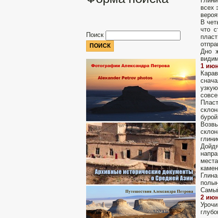
Глини
всех 
вероя
В чет
что с
Поиск
пласт
отпра
Дно 
видим
1 июн
Карав
снача
узкую
совсе
Пласт
склон
бурой
Возвы
склон
глини
Дойд
напра
места
камен
Глина
полын
Самый
2 июн
Урочи
глубо