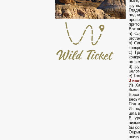
выход
групп
Гляд
подни
прово
прито
Вот н
a) Са
protr
b) Си
конкр
c) Г
конкр
но не
d) Гр
белог
e) То
3 июн
Из Ха
была 
Верхн
весьм
Под и
Из-по
шла в
В ур
низме
бы со
Обрыв
внизу