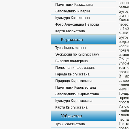
воспо
Памятники Казахстана
релье
Заповедники и парки
Бугры
я и о
Культура Казахстана
Калм
перес
Фото Александра Петрова
в 150
Карта Казахстана
выше 
Бугры
Кыргызстан
редк
каспи
Туры Кыргызстана
появ
Экскурсии по Кыргызстану
измен
Общее
Визовая поддержка
углом
тем к
Полезная информация.
проти
Города Кыргызстана
В др
выше
Природа Кыргызстана
слоев
Памятники Кыргызстана
ними 
Толщ
Заповедники Кыргызстана
гори
Культура Кыргызстана
просл
Из ск
Карта Кыргызстана
слоё
слоев
Узбекистан
песча
Так к
Туры Узбекистана
поэто