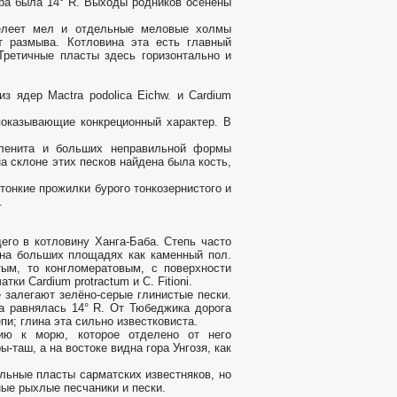
тра была 14° R. Выходы родников осенены
белеет мел и отдельные меловые холмы
т размыва. Котловина эта есть главный
Третичные пласты здесь горизонтально и
з ядер Mactra podolica Eichw. и Cardium
 показывающие конкреционный характер. В
еленита и больших неправильной формы
на склоне этих песков найдена была кость,
тонкие прожилки бурого тонкозернистого и
.
его в котловину Ханга-Баба. Степь часто
 на больших площадях как каменный пол.
тым, то конгломератовым, с поверхности
ки Cardium protractum и C. Fitioni.
 залегают зелёно-серые глинистые пески.
ра равнялась 14° R. От Тюбеджика дорога
пи; глина эта сильно известковиста.
ию к морю, которое отделено от него
-таш, а на востоке видна гора Унгозя, как
льные пласты сарматских известняков, но
ные рыхлые песчаники и пески.