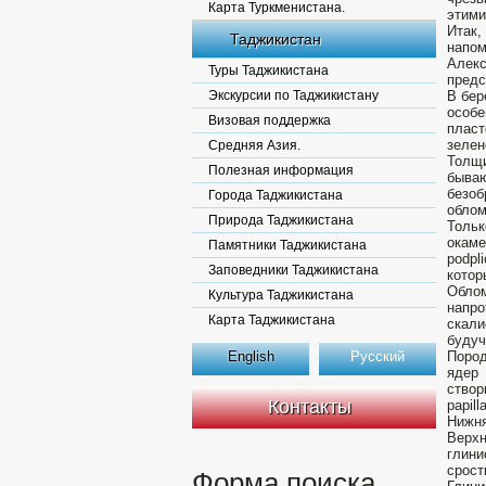
Карта Туркменистана.
этими
Итак,
Таджикистан
напо
Алекс
Туры Таджикистана
предс
Экскурсии по Таджикистану
В бер
особе
Визовая поддержка
пласт
зелен
Средняя Азия.
Толщи
Полезная информация
бываю
безоб
Города Таджикистана
облом
Природа Таджикистана
Тольк
окаме
Памятники Таджикистана
podpl
Заповедники Таджикистана
котор
Облом
Культура Таджикистана
напро
Карта Таджикистана
скали
будуч
English
Русский
Пород
ядер
створ
Контакты
papill
Нижня
Верх
глини
срост
Форма поиска