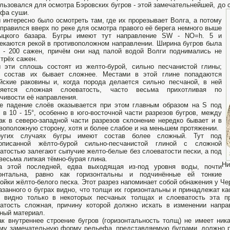
льзовался для осмотра Бэровских бугров - этой замечательнейшей, до 
фа суши.
 интересно было осмотреть там, где их прорезывает Волга, а потому
тправился вверх по реке для осмотра правого её берега немного выше
ыцкого базара. Бугры имеют тут направление SW - NO=h. 5 и
екаются рекой в противоположном направлении. Ширина бугров была
 - 200 сажен, причём они над палой водой Волги поднимались не
трёх сажен.
 эти сплошь состоят из желто-бурой, сильно песчанистой глины;
о состав их бывает сложнее. Местами в этой глине попадаются
йские раковины и, когда порода делается сильно песчаной, в ней
ляется сложная слоеватость, часто весьма прихотливая по
чивости её направления.
 падение слоёв оказывается при этом главным образом на S под
 в 10 - 15°, особенно в юго-восточной части разрезов бугров, между
ак в северо-западной части разрезов склонение нередко бывает и в
воположную сторону, хотя и более слабое и на меньшем протяжении.
угих случаях бугры имеют состав более сложный. Тут под
описанной жёлто-бурой сильно-песчанистой глиной с сложной
атостью залегают сыпучие желто-белые без слоеватости пески, а под
весьма липкая тёмно-бурая глина.
Ни
а этой последней, едва выходящая из-под уровня воды, почти
зонтальна, равно как горизонтальны и подчинённые ей тонкие
ойки жёлто-белого песка. Этот разрез напоминает собой обнажения у Че
азанного о буграх видно, что толщи их горизонтальны и принадлежат к
в видно только в некоторых песчаных толщах и слоеватость эта п
атость сложная, причину которой должно искать в изменении напра
ный материал.
ак внутреннее строение бугров (горизонтальность толщ) не имеет ник
му замечательную форму рельефа, представляемую буграми, должно 