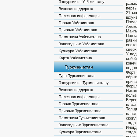
Экскурсии по Узбекистану
размы
первы
Визовая поддержка
21 ма
Полезная информация.
шхуна
Посл
Города Узбекистана
Алек
Природа Узбекистана
Мангы
Подъе
Памятники Узбекистана
равни
Заповедники Узбекистана
соста
сверх
Культура Узбекистана
У под
Карта Узбекистана
собой
конеч
Туркменистан
подно
Форт 
Туры Туркменистана
обрыв
припа
Экскурсии по Туркменистану
Форш
Визовая поддержка
Нико
польз
Полезная информация.
Берег
Города Туркменистана
пласт
Толщи
Природа Туркменистана
пласт
Памятники Туркменистана
скопл
тогда
Заповедники Туркменистана
Иногд
тогд
Культура Туркменистана
чрезв