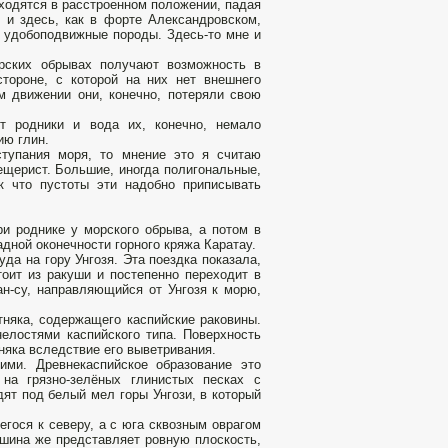
ходятся в расстроенном положении, падая
у и здесь, как в форте Александровском,
т удобоподвижные породы. Здесь-то мне и
рских обрывах получают возможность в
тороне, с которой на них нет внешнего
м движении они, конечно, потеряли свою
ят родники и вода их, конечно, немало
ию глин.
ступания моря, то мнение это я считаю
ещерист. Большие, иногда полигональные,
к что пустоты эти надобно приписывать
ри роднике у морского обрыва, а потом в
адной оконечности горного кряжа Каратау.
да на гору Унгозя. Эта поездка показала,
оит из ракуши и постепенно переходит в
ан-су, направляющийся от Унгозя к морю,
тняка, содержащего каспийские раковины.
нелостями каспийского типа. Поверхность
няка вследствие его выветривания.
ими. Древнекаспийское образование это
на грязно-зелёных глинистых песках с
дят под белый мел горы Унгози, в который
егося к северу, а с юга сквозным оврагом
ршина же представляет ровную плоскость,