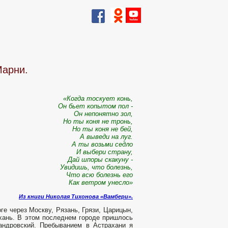
Марни.
«Когда тоскует конь,
Он бьет копытом пол -
Он непонятно зол,
Но ты коня не тронь,
Но ты коня не бей,
А выведи на луг.
А ты возьми седло
И выбери страну,
Дай шпоры скакуну -
Увидишь, что болезнь,
Что всю болезнь его
Как ветром унесло»
Из книги Николая Тихонова «Вамбери».
ге через Москву, Рязань, Грязи, Царицын,
ахань. В этом последнем городе пришлось
андровский. Пребыванием в Астрахани я