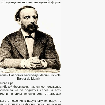
сих пор ещё не вполне разгаданной формы
колай Павлович Барбот-де-Марни (Nickolai
Barbot-de-Marni).
рного Яра.
аспийской формации; наклонное положение
роизошла не от поднятия слоёв, а есть
вления и силы течения вод, отлагавших
акого отношения к наружному их виду, то
рассматривать за форму, происшедшую от