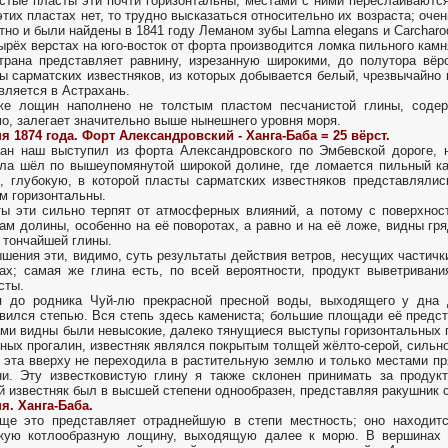
стые пласты эти почти горизонтальны; местами с ними переслаиваются
этих пластах нет, то трудно высказаться относительно их возраста; очен
тно и были найдены в 1841 году Леманом зубы Lamna elegans и Carcharo
ырёх верстах на юго-восток от форта производится ломка пильного кам
трана представляет равнину, изрезанную широкими, до полутора вё
ы сарматских известняков, из которых добывается белый, чрезвычайно 
вляется в Астрахань.
же лощин наполнено не толстым пластом песчанистой глины, содер
о, залегает значительно выше нынешнего уровня моря.
я 1874 года. Форт Александровский - Ханга-Баба = 25 вёрст.
ан наш выступил из форта Александровского по Эмбевской дороге, 
ла шёл по вышеупомянутой широкой долине, где ломается пильный ка
, глубокую, в которой пласты сарматских известняков представляли
м горизонтальны.
ы эти сильно терпят от атмосферных влияний, а потому с поверхно
ам долины, особенно на её поворотах, а равно и на её ложе, видны г
 тончайшей глины.
шения эти, видимо, суть результаты действия ветров, несущих частич
ах; самая же глина есть, по всей вероятности, продукт выветривани
сты.
я до родника Чуй-лю прекрасной пресной воды, выходящего у дна 
вился степью. Вся степь здесь камениста; большие площади её предст
ми видны были невысокие, далеко тянущиеся выступы горизонтальных пл
ных прогалин, известняк являлся покрытым толщей жёлто-серой, сильн
 эта вверху не переходила в растительную землю и только местами п
и. Эту известковистую глину я также склонен принимать за продук
 известняк был в высшей степени однообразен, представляя ракушник с 
я. Ханга-Баба.
ще это представляет отраднейшую в степи местность; оно находит
кую котлообразную лощину, выходящую далее к морю. В вершинах ов