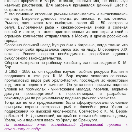
столько прорубей и багрил столько, сколько мог, не используя
наемных работников. Для багренья применялся длинный шест с
острым крюком.
С его помощью огромные рыбины накалывались и вытаскивались
на лед. Багренье длилось иногда до месяца, и, как отмечал
Рычков, один казак мог выбагрить около 40 - 50 осетров и
белуг. Выловленная рыба - свежемороженая зимой и соленая
весной и летом, а также приготовленные из нее икра и клей в
огромном количестве отправлялись в Москву и другие российские
города.
Особенно большой наезд Купцов был к багренью, когда только что
пойманная рыба продавалась здесь же, на льду. В середине XIX
века в России назрела необходимость разработки единого
рыболовного законодательства.
Сбором материала по рыбному хозяйству занялся академик К. М.
Бэр.
В 1853 - 1856 г.г. он подробно изучает рыбные ресурсы Каспия и
впадающих в него рек. К. М. Бэр изучил экологию основных
промысловых видов рыб Урало-Каспия, проследил их нерестовый
ход, места нереста и зимовки. Он установил причины падения
уловов на промыслах - уничтожение молоди, перелов, закрытие
доступа производителей к нерестилищам, и разработал
рекомендации по рациональному ведению рыбного хозяйства.
Тогда же по его предложениям были сформулированы основные
принципы охраны осетровых рыб в бассейне реки Урала и
поддержания их высокой численности. Совместно с К. М. Бэром
работал Н. Я. Данилевский, который не только обследовал дельту
Урала, но и поднялся вверх по Уралу до Оренбурга.
На основании этих исследований Данилев­ский пришел к
печальному выводу: