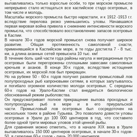
вылавливались только взрослые особи, то при морском промысле
непрерывно стало истощаться все каспийское стадо осетровых, в
том числе и молодь.
Масштабы морского промысла быстро нарастали, и к 1912 -1913 г.г.
вследствие перелова резко уменьшились уловы. Начавшаяся
первая мировая война привела к снижению интенсивности морского
промысла, что способствовало восстановлению запасов осетровых
в Каспии.
В начале 30-х годов морской промысел снова получает широкое
развитие. Общая протяженность самоловной снасти,
применявшейся в Каспийском море, в те годы достигла 7 - 8 тыс.
км, а длина аханных сетей превысила 10 тыс. км!
В течение боль­ шей части года районы нагула и миграционные пути
осетровых были перегорожены сплошными завесами самоловных
крючьев и аханов. В конце 30-х годов, вследствие истощения
осетровых, их мор­ской лов был прекращен.
Но на рубеже 50 - 60-х годов получил развитие промысловый лов
полупроходных рыб капроновыми сетями, в которых запутывалось
и погибало огромное количество молоди осетровых. С середины
60-х годов на Урало-Каспии стал внедряться биологически
обоснованный режим рыболовства.
Он предусматри­вает полное прекращение вылова проходных и
полупроходных рыб в море и в его приуральской
части. Промысловый лов осет­ровых был сосредоточен на
нескольких тонях в районе Гурьева. Это позволило довести уловы
осетровых в Урале до 100 000 центнеров в год, что составило
более одной трети мировых уловов этой ценной рыбы.
Для сравнения можно отметить, что в начале XIX века в Урале
вылавливалось 150 000 центнеров осетровых, в начале 30-х годов-
50, в середине 60-х годов - лишь 20 000 центнеров.