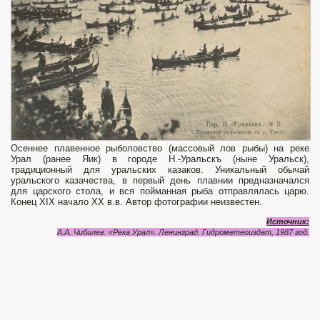
Осеннее плавенное рыболовство (массовый лов рыбы) на реке
Урал (ранее Яик) в городе Н.-Уральскъ (ныне Уральск),
традиционный для уральских казаков. Уникальный обычай
уральского казачества, в первый день плавнии предназначался
для царского стола, и вся пойманная рыба отправлялась царю.
Конец XIX начало XX в.в. Автор фотографии неизвестен.
Источник:
А.А. Чибилев. «Река Урал». Ленинград. Гидрометеоиздат, 1987 год.