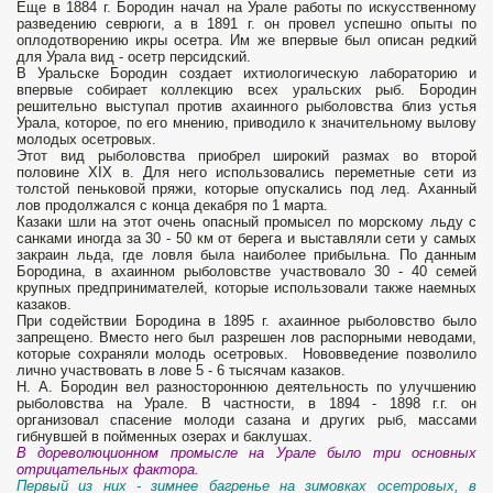
Еще в 1884 г. Бородин начал на Урале работы по искусственному
разведению севрюги, а в 1891 г. он провел успешно опыты по
оплодотворению икры осетра. Им же впервые был описан редкий
для Урала вид - осетр персидский.
В Уральске Бородин создает ихтиологическую лабораторию и
впервые собирает коллекцию всех уральских рыб. Бородин
решительно выступал против ахаинного рыболовства близ устья
Урала, которое, по его мнению, приводило к значительному вылову
молодых осетровых.
Этот вид рыболовства приобрел широкий размах во второй
половине XIX в. Для него исполь­зовались переметные сети из
толстой пеньковой пряжи, которые опускались под лед. Аханный
лов продолжался с конца декабря по 1 марта.
Казаки шли на этот очень опасный промысел по морскому льду с
санками иногда за 30 - 50 км от берега и вы­ставляли сети у самых
закраин льда, где ловля была наиболее прибыльна. По данным
Бородина, в ахаинном рыболовстве участвовало 30 - 40 семей
крупных предпринимателей, которые исполь­зовали также наемных
казаков.
При содействии Бородина в 1895 г. ахаинное рыболовство было
запрещено. Вместо него был разрешен лов распорными неводами,
которые сохраняли молодь осетровых. Нововведение позволило
лично участвовать в лове 5 - 6 тысячам казаков.
Н. А. Бородин вел разностороннюю деятельность по улучшению
рыболовства на Урале. В частности, в 1894 - 1898 г.г. он
организовал спасение молоди сазана и других рыб, массами
гибнув­шей в пойменных озерах и баклушах.
В дореволюционном промысле на Урале было три основных
отрицательных фактора.
Первый из них - зимнее багренье на зимовках осетровых, в