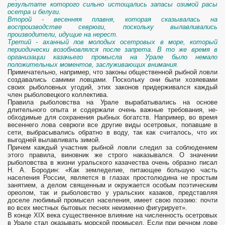
результате которого сильно истощались запасы озимой расы
осетра и белуги.
Второй - весенняя плавня, которая сказывалась на
воспроизводстве севрюги, поскольку вылавливались
производители, идущие на нерест.
Третий - аханный лов молодых осетровых в море, который
периодически возобновлялся после запрета. В то же время в
организации казачьего промысла на Урале было немало
положительных моментов, заслуживающих внима­ния.
Примечательно, например, что законы общественной рыбной ловли
создавались самими ловцами. Поскольку они были хозяева­ми
своих рыболовных угодий, этих законов придерживался каждый
член рыболовецкого коллектива.
Правила рыболовства на Урале вырабатывались на основе
длительного опыта и содержали очень важные требования, не­
обходимые для сохранения рыбных богатств. Например, во время
весеннего лова севрюги все другие виды осетровых, попавшие в
сети, выбрасывались обратно в воду, так как считалось, что их
выгодней вылавливать зимой.
Причем каждый участник рыбной ловли следил за соблюдением
этого правила, виновник же строго наказывался. О значении
рыболовства в жизни уральского казачества очень образно писал
Н. А. Бородин: «Как земледелие, питающее большую часть
населения России, является в глазах простолюдина не простым
занятием, а делом священным и окружается особым поэтическим
ореолом, так и рыболовство у уральских казаков, представляя
доселе любимый промысел населения, имеет свою поэзию: почти
во всех местных бытовых песнях неизменно фигурирует».
В конце XIX века существенное влияние на численность осетровых
в Урале стал оказывать морской промысел. Если при речном лове