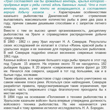
«Урал составляет как бы громадный вентерь, крылья которого -
прибрежья моря и ряды сетей вдоль бакенных линий. Что в тот
вентерь вошло, уже почти не возвращается, а составляет
верную добычу казаков ... »
Характерными особенностями
казачьего рыболовства Данилев­ский считал стремление
вылавливать максимальное количество рыбы в реке два раза в
году, причем самыми дешевыми способами и с запретом летнего
лова.
Вместе с тем он высоко ценил организованность, дисциплину
рыболовства на Урале и справедливое распределение добычи
среди ловцов.
В 1860 - 1862 г.г. реку Урал изучает Н. А. Северцов. Результаты
своих исследований он излагает в статье «Жизнь красной рыбы в
уральских водах и ее значение для порядка уральских рыболовов.
В ней Северцов подробно описал весеннюю севрюжью плавню
1861 года.
Казачье войско в ожидании большого хода рыбы пришло в этот год
под Гурьев 15 апреля. На отрезке около 70 км находилось 182
рыбацкие будары. К 20 апреля «севрюжники заняли фронт до 100
км. Начался лов севрюги, шедшей в тот год большими, как и в
былые годы, косяками.
Таким образом, все нерестовое стадо севрюги было уничтожено на
самом нижнем плесе реки. Используя свои наблюдения, Северцов
разработал правила, предусматривающие такие ограничения, при
которых часть севрюжьего стада благополучно проходила бы к
местам нереста.
В 1894 года на основании «Положения о технике рыболовства в
Уральском казачьем войске» была впервые утверждена должность
войскового техника рыболовства. На нее назначается уже
известный к тому времени ихтиолог-исследователь Н. А. Бородин.