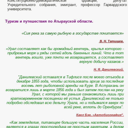
Конституционно-демократической фракции, депутат
Учредительного собрания, эмигрант, профессор Гарвардского
университета.
Туризм и путешествия по Атырауской области.
«Сия река за самую рыбную в государстве почитается»
В. Н. Татищев.
«Урал составляет как бы громадный вентерь, крылья которого -
прибрежья моря и ряды сетей вдоль бакенных линий. Что в тот
вентерь вошло, уже почти не возвращается, а составляет
верную добычу казаков.»
Н. Я. Данилевский.
"Данилевский оставался в Тифлисе после моего отъезда в
декабре 1855 года, чтобы использовать архив за последние
восемь лет рыболовной аренды на Куре. В Астрахань он
возвратился лишь в марте 1856 года и был затем послан на реку
Урал, с которой мы раньше ознакомились лишь при
кратковременном посещении её устья. Данилевский не только
подробно обследовал всю дельту Урала, но и подымался вверх по
всей реке, вплоть до Оренбурга".
Карл Бэр. «Автобиография".
«Как земледелие, питающее большую часть населения России,
является в глазах простолюдина не простым занятием, а делом