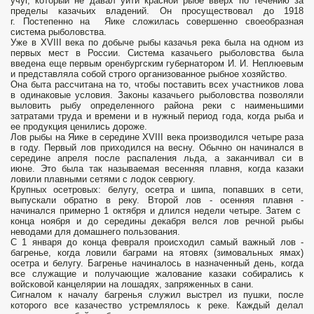
учуг, который не давал уйти красной рыбе вверх по течению за
пределы казачьих владений. Он просуществовал до 1918
г. Постепенно на Яике сложилась совершенно своеобразная
система рыболовства.
Уже в XVIII века по добыче рыбы казачья река была на одном из
первых мест в России. Система казачьего рыболовства была
введена еще первым оренбургским губернатором И. И. Неплюевым
и представляла собой строго организованное рыбное хозяйство.
Она быта рассчитана на то, чтобы поставить всех участников лова
в одинаковые условия. Законы казачьего рыболовства позволяли
выловить рыбу определенного района реки с наименьшими
затратами труда и времени и в нужный период года, когда рыба и
ее продукция ценились дороже.
Лов рыбы на Яике в середине XVIII века производился четыре раза
в году. Первый лов приходился на весну. Обычно он начинался в
середине апреля после распаления льда, а заканчивал­ си в
июне. Это была так называемая весенняя плавня, когда казаки
ловили плавными сетями с лодок севрюгу.
Крупных осетровых: белугу, осетра и шипа, попавших в сети,
выпускали обратно в реку. Второй лов - осенняя плавня -
начинался примерно 1 октября и длился недели четыре. Затем с
конца ноября и до середины декабря велся лов речной рыбы
неводами для домашнего пользования.
С 1 января до конца февраля происходил самый важный лов -
багренье, когда ловили баграми на ятовях (зимовальных ямах)
осетра и белугу. Багренье начиналось в назначенный день, когда
все служащие и получающие жалование казаки собирались к
войсковой канцелярии на лошадях, запряженных в сани.
Сигналом к началу багренья служил выстрел из пушки, после
которого все казачество устремлялось к реке. Каждый делал