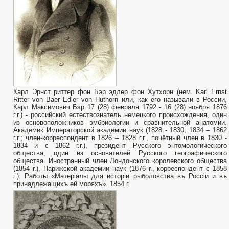
Карл Эрнст риттер фон Бэр эдлер фон Хутхорн (нем. Karl Ernst
Ritter von Baer Edler von Huthorn или, как его называли в России,
Карл Максимович Бэр 17 (28) февраля 1792 - 16 (28) ноября 1876
г.г.) - российский естествознатель немецкого происхождения, один
из основоположников эмбриологии и сравнительной анатомии.
Академик Императорской академии наук (1828 - 1830; 1834 – 1862
г.г.; член-корреспондент в 1826 – 1828 г.г., почётный член в 1830 -
1834 и с 1862 г.г.), президент Русского энтомологического
общества, один из основателей Русского географического
общества. Иностранный член Лондонского королевского общества
(1854 г.), Парижской академии наук (1876 г., корреспондент с 1858
г.). Работы «Матеріалы для исторіи рыболовства въ Россіи и въ
принадлежащихъ ей моряхъ». 1854 г.