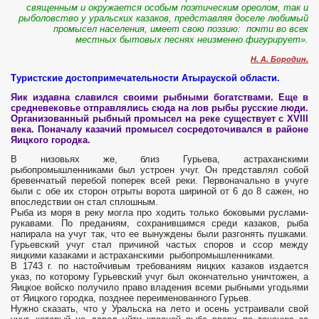
священным и окружается особым поэтическим ореолом, так и
рыболовство у уральских казаков, представляя доселе любимый
промысел населения, имеет свою поэзию: почти во всех
местных бытовых песнях неизменно фигурирует».
Н. А. Бородин
.
Туристские достопримечательности Атырауской области.
Яик издавна славился своими рыбными богатствами. Еще в
средневековье отправлялись сюда на лов рыбы русские люди.
Организованный рыбный промысел на реке существует с XVIII
века. Поначалу казачий промысел сосредоточивался в районе
Яицкого городка.
В низовьях же, близ Гурьева, астраханскими
рыбопромышленниками был устроен учуг. Он представлял собой
бревенчатый перебой поперек всей реки. Первоначально в учуге
были с обе­ их сторон отрыты ворота шириной от 6 до 8 сажен, но
впоследствии он стал сплошным.
Рыба из моря в реку могла про­ ходить только боковыми руслами-
рукавами. По преданиям, сохранившимся среди казаков, рыба
напирала на учуг так, что ее вынуждены были разгонять пушками.
Гурьевский учуг стал причиной частых споров и ссор между
яицкими казаками и астраханскими рыбопромышленниками.
В 1743 г. по настойчивым требованиям яицких казаков издается
указ, по которому Гурьевский учуг был окончательно уничтожен, а
Яицкое войско получило право владения всеми рыбными угодьями
от Яицкого городка, позднее переименованного Гурьев.
Нужно сказать, что у Уральска на лето и осень устраивали свой