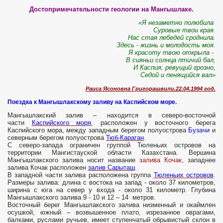
Достопримечательности геологии на Мангышлаке.
«Я незаметно полюбила
Суровые твои края.
Нас стая лебедей сроднила.
Здесь - жизнь и молодость моя.
Я красоту твою открыла -
В сияньи солнца птичий бал,
И Каспия, ревущий грозно,
Седой и пенящийся вал»
Раиса Ясоновна Григорашвили.22.04.1994 год.
Поездка к Мангышлакскому заливу на Каспийском море.
Мангышлакский залив – находится в северо-восточной
части
Каспийского моря
, расположен у восточного берега
Каспийского мора, между западным берегом полуострова
Бузачи
и
северным берегом полуострова
Тюб-Караган
.
С северо-запада ограничен группой Тюленьих островов на
территории Мангистауской области Казахстана. Вершина
Мангышлакского залива носит название
залива Кочак
, западнее
залива Кочак расположен
залив Сарыташ
.
В западной части залива расположена группа
Тюленьих островов
.
Размеры залива: длина с востока на запад - около 37 километров,
ширина с юга на север у входа - около 31 километр. Глубина
Мангышлакского залива 9 - 10 и 12 – 14 метров.
Восточный берег Мангышлакского залива низменный и окаймлен
осушкой, южный – возвышенное плато, изрезанное оврагами,
балками, руслами ручьев, имеет ступенчатый обрывистый склон в