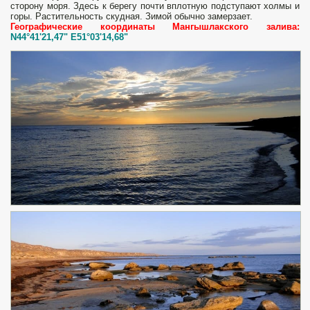
сторону моря. Здесь к берегу почти вплотную подступают холмы и
горы. Растительность скудная. Зимой обычно замерзает.
Географические координаты Мангышлакского залива:
N44°41'21,47" E51°03'14,68"